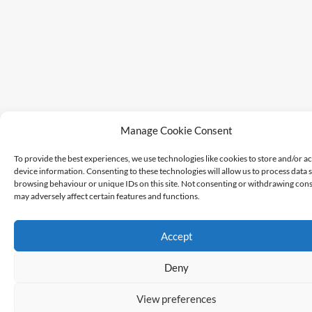
Manage Cookie Consent
To provide the best experiences, we use technologies like cookies to store and/or a
device information. Consenting to these technologies will allow us to process data 
browsing behaviour or unique IDs on this site. Not consenting or withdrawing cons
may adversely affect certain features and functions.
Accept
Deny
View preferences