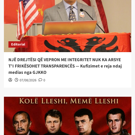
Editorial
NJË DREJTËSI QË VEPRON ME INTEGRITET NUK KA ARSYE
T’I FRIKËSOHET TRANSPARENCËS — Kufizimet e reja ndaj
medias nga GJKKO
07/08/2026
0