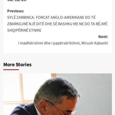
Post
Previous:
SYLË ZARBINCA- FORCAT ANGLO-AMERIKANE DO TË
navigation
ZBARKOJNË NJË DITË DHE SË BASHKU ME NE DO TA BËJMË
SHQIPËRINË ETNIKE
Next:
I madhërishmi dhe i papërsëritshmi, Mirush Kabashi
More Stories