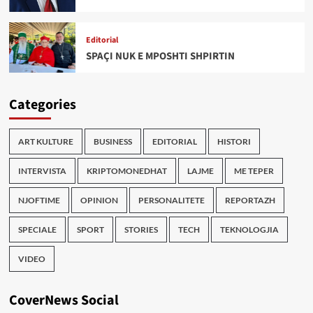
Editorial
SPAÇI NUK E MPOSHTI SHPIRTIN
Categories
ART KULTURE
BUSINESS
EDITORIAL
HISTORI
INTERVISTA
KRIPTOMONEDHAT
LAJME
ME TEPER
NJOFTIME
OPINION
PERSONALITETE
REPORTAZH
SPECIALE
SPORT
STORIES
TECH
TEKNOLOGJIA
VIDEO
CoverNews Social