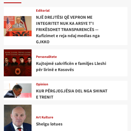
Editorial
NJË DREJTËSI QË VEPRON ME
INTEGRITET NUK KA ARSYE T’I
FRIKËSOHET TRANSPARENCËS —
Kufizimet e reja ndaj medias nga
GJKKO
Personalitete
Kujtojmë sakrificën e familjes Lleshi
për lirinë e Kosovës
Opinion
KUR PËRGJEGJËSIA DEL NGA SHINAT
E TRENIT
Art Kulture
Shelgu lotues