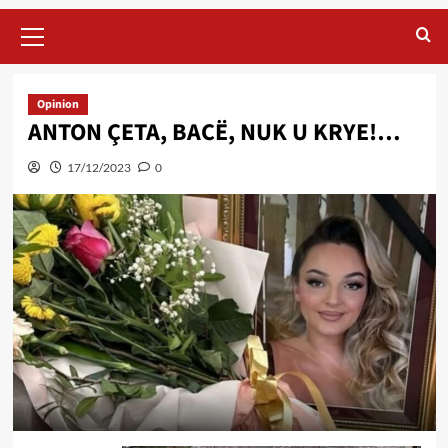
Primary
Menu
Opinion
ANTON ÇETA, BACË, NUK U KRYE!…
17/12/2023
0