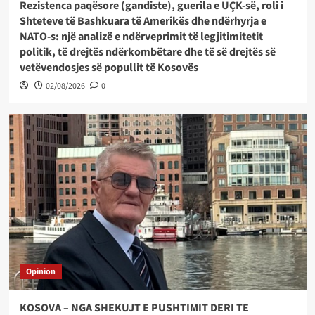
Rezistenca paqësore (gandiste), guerila e UÇK-së, roli i
Shteteve të Bashkuara të Amerikës dhe ndërhyrja e
NATO-s: një analizë e ndërveprimit të legjitimitetit
politik, të drejtës ndërkombëtare dhe të së drejtës së
vetëvendosjes së popullit të Kosovës
02/08/2026
0
Opinion
KOSOVA – NGA SHEKUJT E PUSHTIMIT DERI TE