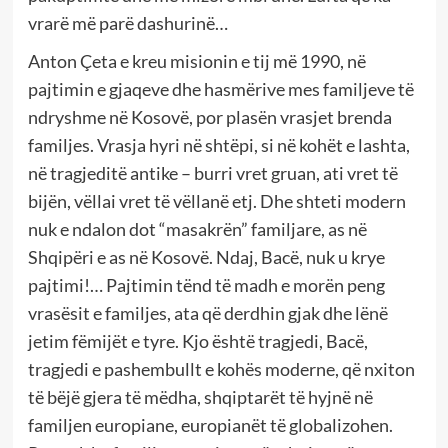
vrarë më parë dashurinë…
Anton Çeta e kreu misionin e tij më 1990, në
pajtimin e gjaqeve dhe hasmërive mes familjeve të
ndryshme në Kosovë, por plasën vrasjet brenda
familjes. Vrasja hyri në shtëpi, si në kohët e lashta,
në tragjeditë antike – burri vret gruan, ati vret të
bijën, vëllai vret të vëllanë etj. Dhe shteti modern
nuk e ndalon dot “masakrën” familjare, as në
Shqipëri e as në Kosovë. Ndaj, Bacë, nuk u krye
pajtimi!… Pajtimin tënd të madh e morën peng
vrasësit e familjes, ata që derdhin gjak dhe lënë
jetim fëmijët e tyre. Kjo është tragjedi, Bacë,
tragjedi e pashembullt e kohës moderne, që nxiton
të bëjë gjera të mëdha, shqiptarët të hyjnë në
familjen europiane, europianët të globalizohen.