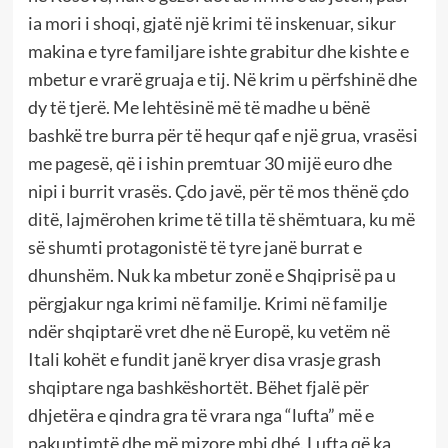
ia mori i shoqi, gjatë një krimi të inskenuar, sikur
makina e tyre familjare ishte grabitur dhe kishte e
mbetur e vrarë gruaja e tij. Në krim u përfshinë dhe
dy të tjerë. Me lehtësinë më të madhe u bënë
bashkë tre burra për të hequr qaf e një grua, vrasësi
me pagesë, që i ishin premtuar 30 mijë euro dhe
nipi i burrit vrasës. Çdo javë, për të mos thënë çdo
ditë, lajmërohen krime të tilla të shëmtuara, ku më
së shumti protagonistë të tyre janë burrat e
dhunshëm. Nuk ka mbetur zonë e Shqiprisë pa u
përgjakur nga krimi në familje. Krimi në familje
ndër shqiptarë vret dhe në Europë, ku vetëm në
Itali kohët e fundit janë kryer disa vrasje grash
shqiptare nga bashkëshortët. Bëhet fjalë për
dhjetëra e qindra gra të vrara nga “lufta” më e
pakuptimtë dhe më mizore mbi dhé. Lufta që ka