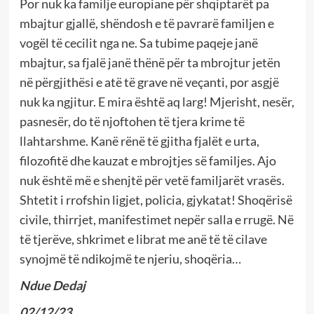
Por nuk ka familje europiane për shqiptarët pa
mbajtur gjallë, shëndosh e të pavrarë familjen e
vogël të cecilit nga ne. Sa tubime paqeje janë
mbajtur, sa fjalë janë thënë për ta mbrojtur jetën
në përgjithësi e atë të grave në veçanti, por asgjë
nuk ka ngjitur. E mira është aq larg! Mjerisht, nesër,
pasnesër, do të njoftohen të tjera krime të
llahtarshme. Kanë rënë të gjitha fjalët e urta,
filozofitë dhe kauzat e mbrojtjes së familjes. Ajo
nuk është më e shenjtë për vetë familjarët vrasës.
Shtetit i rrofshin ligjet, policia, gjykatat! Shoqërisë
civile, thirrjet, manifestimet nepër salla e rrugë. Në
të tjerëve, shkrimet e librat me anë të të cilave
synojmë të ndikojmë te njeriu, shoqëria…
Ndue Dedaj
02/12/23