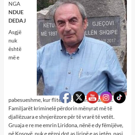
NGA
NDUE
DEDAJ
Asgjë
nuk
është
më e
pabesueshme, kur flitet për krimin në familje.
Familjarët kriminelë përdorin mënyrat më të
djallëzuara e shnjerëzore për të vrarë të vetët.
Gruaja e re me emrin Liridona, nënë e dy fëmijëve,
në Kosovë, nuk e gëzoi dot as lirinë e as jetën, pasi