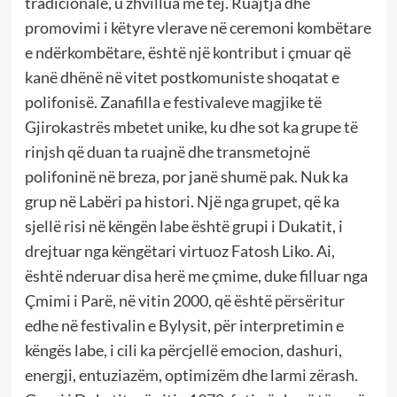
tradicionale, u zhvillua më tej. Ruajtja dhe
promovimi i këtyre vlerave në ceremoni kombëtare
e ndërkombëtare, është një kontribut i çmuar që
kanë dhënë në vitet postkomuniste shoqatat e
polifonisë. Zanafilla e festivaleve magjike të
Gjirokastrës mbetet unike, ku dhe sot ka grupe të
rinjsh që duan ta ruajnë dhe transmetojnë
polifoninë në breza, por janë shumë pak. Nuk ka
grup në Labëri pa histori. Një nga grupet, që ka
sjellë risi në këngën labe është grupi i Dukatit, i
drejtuar nga këngëtari virtuoz Fatosh Liko. Ai,
është nderuar disa herë me çmime, duke filluar nga
Çmimi i Parë, në vitin 2000, që është përsëritur
edhe në festivalin e Bylysit, për interpretimin e
këngës labe, i cili ka përcjellë emocion, dashuri,
energji, entuziazëm, optimizëm dhe larmi zërash.