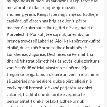
mungojnë as humori, as sarkazma, as epitetet e as
metaforat, të cilat krijojnë një mozaik
shumëngjyrësh. Kënga labe i ngjan një sorkadheje
çapkëne, që kërcen nga brigjet e Jonit, përbri
maleve Akrokeraune dhe ngjitet në vargmalet e
Kurveleshit. Por kufijtë e saj nuk janë mbyllur
brenda trevës së Labërisë. Ajo i ka kapërcyer kufijtë
etnikë, duke u bërë pronë edhe e krahinës së
Lunxhërisë, Zagorisë, Dëshnicës së Përmetit, si
dhe në fshatrat përreth Malëshovës, duke zbritur si
zonjë e rëndë në Mallakastrën e sipërme. Kjo
tregon se kënga labe, rrok tërë universin e krahinës
së Labërisë dhe më gjerë, duke e përcjellë si një
enciklopedi brezash, që kanë përjetësuar doket,
zakonet, traditat dhe dukuritë e veçanta të
personalitetit unikal të labit. Edhe kur nuk