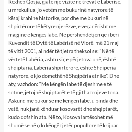
Rexhep Qosja, gjatë një vizite në trevat e Labërisë,
u mrekullua, jo vetëm me bukurinë natyrore të
kësaj krahine historike, por dhe me bukurinë
shpirtërore të këtyre njerëzve, e veçanërisht me
magjinë e këngës labe. Në përshëndetjen që i bëri
Kuvendit të Dytë të Labërisë në Vlorë, më 21 maj
të vitit 2001, ai ndër të tjetra theksoi se: “Në të
vërtetë Labëria, ashtu siç e përjetova unë, është
shqiptaria. Labëria shpirtërore, është Shqipëria
natyrore, e kjo domethënë Shqipëria etnike”. Dhe
aty, vazhdon: “Me këngën labe të djeshme e të
sotme, jetojnë shqiptarët e të gjitha trojeve tona.
Askund më bukur se me këngën labe, u binda dhe
vetë, nuk janë kënduar kosovarët dhe shqiptarët,
kudo qofshin ata. Në to, Kosova lartësohet më
shumë se në çdo këngë tjetër popullore të krijuar