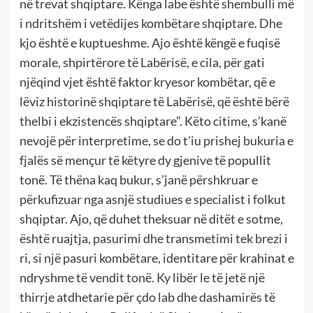
në trevat shqiptare. Kënga labe është shembulli më
i ndritshëm i vetëdijes kombëtare shqiptare. Dhe
kjo është e kuptueshme. Ajo është këngë e fuqisë
morale, shpirtërore të Labërisë, e cila, për gati
njëqind vjet është faktor kryesor kombëtar, që e
lëviz historinë shqiptare të Labërisë, që është bërë
thelbi i ekzistencës shqiptare”. Këto citime, s’kanë
nevojë për interpretime, se do t’iu prishej bukuria e
fjalës së mençur të këtyre dy gjenive të popullit
tonë. Të thëna kaq bukur, s’janë përshkruar e
përkufizuar nga asnjë studiues e specialist i folkut
shqiptar. Ajo, që duhet theksuar në ditët e sotme,
është ruajtja, pasurimi dhe transmetimi tek brezi i
ri, si një pasuri kombëtare, identitare për krahinat e
ndryshme të vendit tonë. Ky libër le të jetë një
thirrje atdhetarie për çdo lab dhe dashamirës të