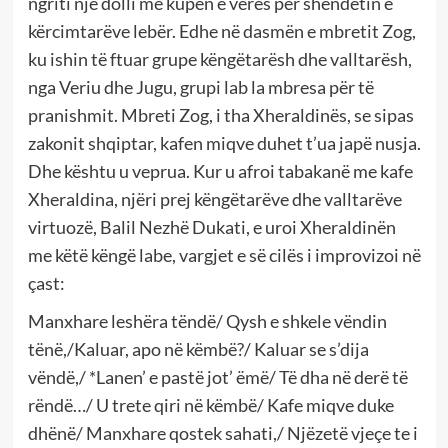
ngriti një dolli me kupën e verës për shëndetin e
kërcimtarëve lebër. Edhe në dasmën e mbretit Zog,
ku ishin të ftuar grupe këngëtarësh dhe valltarësh,
nga Veriu dhe Jugu, grupi lab la mbresa për të
pranishmit. Mbreti Zog, i tha Xheraldinës, se sipas
zakonit shqiptar, kafen miqve duhet t’ua japë nusja.
Dhe kështu u veprua. Kur u afroi tabakanë me kafe
Xheraldina, njëri prej këngëtarëve dhe valltarëve
virtuozë, Balil Nezhë Dukati, e uroi Xheraldinën
me këtë këngë labe, vargjet e së cilës i improvizoi në
çast:
Manxhare leshëra tëndë/ Qysh e shkele vëndin
tënë,/Kaluar, apo në këmbë?/ Kaluar se s’dija
vëndë,/ *Lanen’ e pastë jot’ ëmë/ Të dha në derë të
rëndë…/ U trete qiri në këmbë/ Kafe miqve duke
dhënë/ Manxhare qostek sahati,/ Njëzetë vjeçe te i