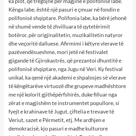
ka plot, që tregojnë për magjinë e polifonisë labe.
Kënga labe, është një pasuri e çmuar në fondin e
polifonisë shqiptare. Polifonia labe, ka bërë jehonë
në shumë vende të zhvilluara të qytetërimit
botëror, për origjinalitetin, muzikalitetin natyror
dhe veçoritë dalluese. Afirmimi i këtyre vlerave të
pazëvendësueshme, mori jetë në festivalet
gjigande të Gjirokastrës, që prezantoi dhuntitë e
polifonisë shqiptare, nga Jugu në Veri. Ky festival
unikal, ka qenë një akademi e shpalosjes së vlerave
të këngëtarëve virtuozë dhe grupeve madhështore
me një kolorit gjithëpërfshirës, duke filluar nga
zërat e magjishëm te instrumentet popullore, si
fyejt e krahinave të Jugut, çiftelia e trevave të
Veriut, sazet e Përmetit, etj. Me ardhjen e
demokracisë, kjo pasuri e madhe kulturore