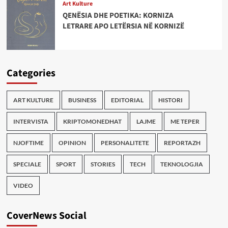
Art Kulture
QENËSIA DHE POETIKA: KORNIZA
LETRARE APO LETËRSIA NË KORNIZË
Categories
ART KULTURE
BUSINESS
EDITORIAL
HISTORI
INTERVISTA
KRIPTOMONEDHAT
LAJME
ME TEPER
NJOFTIME
OPINION
PERSONALITETE
REPORTAZH
SPECIALE
SPORT
STORIES
TECH
TEKNOLOGJIA
VIDEO
CoverNews Social