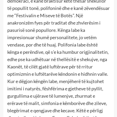
demokraci, e kanë braktisur këtë thesar shekullor
të popullit tonë, polifoninë dhe e kanë zëvendësuar
me “Festivalin e Miseve të Botës”. Një
anakronizëm fyes për traditat dhe zhvlerësim i
pasurisë sonë popullore. Kënga labe ka
impresionuar shumë personalitete, jo vetëm
vendase, por dhe të huaj. Polifonia labe është
kënga e perëndive, që s’e ka humbur origjinalitetin,
edhe pse ka udhëtuar në thellësitë e shekujve, nga
Kaonët, të cilët gjatë luftërave për të rritur
optimizmin e luftëtarëve këndonin e hidhnin valle.
Kur e dëgjon këngën labe, menjëherë të kujtohet
imitimi i natyrës, fëshfërima e gjetheve të pyllit,
gurgullima e ujërave të lumenjve, zhurmat e
erërave të malit, simfonia e këmborëve dhe zileve,
blegërimat e qengjave dhe kecave. Këtë e përligj