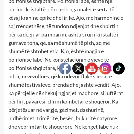
polifonisë shqiptare. Polifonia labe, është një
burim i kristaltë, që rrjedh nga malet e serta të
kësaj krahine epike dhe lirike. Ajo, me harmoninë e
saj rrënqethëse, të tundon ndjenjat dhe shpirtin
për ta dëgjuar pa mbarim, ashtu si uji i kristaltë i
gurrave tona, që, sa më shumë të pish, aq më
shumë të shtohet etja. Kjo, është magjia e
polifonisë labe. Në konstelacionin e yjeve të
polifonisë shqiptare, kënga labe shndrit me një
ndriçim vezullues, që ka ndezur flakë skenat e
shumë festivaleve, brenda dhe jashtë vendit. Ajo,
ka përcjellë në shekuj ngjarjet madhore, si luftërat
për liri, pavarësi, çlirim kombëtar e shoqëror. Ka
përjetësuar në vargje, gëzimet, dashurinë,
hidhërimet, trimëritë, besën, bukuritë natyrore
dhe veprimtaritë shoqërore. Në këngët labe nuk