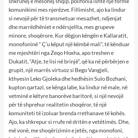
shkruhej e mësohej shqip, polifonia ishte një formë
komunikimi mes njerëzve. Fillimisht, ajo ka lindur
si nevojë për të transmetuar mesazhet, ndjenjat
dhe marrëdhëniet e ndërsjellta, mes grupeve
minore, shoqërore. Kur dëgjon këngën e Kallaratit,
monofoninë ” Ç’u këput një këmbë mali”, të kënduar
me mjeshtëri nga Zeqo Hoxha, apo treshen e
Dukatit, “Atje, te lisi në brinjë”, që ka në përbërjen e
grupit, një marrës virtuoz si Bego Vangjeli,
kthyesin Leko Gjoleka dhe hedhësin Sulo Bozhani,
kupton qartazi, se kënga labe, ka lindur në male, në
vetminë e këtyre banorëve baritorë, si një nevojë
për të shprehur realitetin shoqëror, të një
komuniteti të izoluar brenda rrethanave të kohës.
Ajo, ka shkrepur si rrufe në dritën e vetëtimës. Dhe,
më vonë, me shoqërizimin e jetës, nga monofoni,