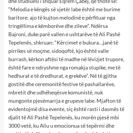
dhe studiuesi i shquar Eqrem Çabej, që thotë se:
“Melodia e këngës së vjetër labe është me burime
baritore; ajo të kujton melodinë e përfituar nga
tringëllima e këmborëve dhe zileve”. Ndërsa
Bajroni, duke parë vallen e ushtarëve të Ali Pashë
Tepelenës, shkruan: “Kërcimet e bukura…janë të
pirrikes së moçme, sidoqoftë, kjo është valle
burrash, kërkon aftësi të madhe në lëvizjet trupore,
është fare e ndryshme nga romakja stupike, me të
hedhurat e të dredhurat, e grekëve”. Në të gjitha
gostitë dhe ceremonitë festive të pashallarëve,
mbretit dhe udhëheqësve komunistë, nuk
mungonte pjesëmarrja e grupeve labe. Mjafton të
evidentojmë disa evente, siç është rasti i dasmës të
djalit të Ali Pashë Tepelenës, ku morën pjesë mbi
3000 vetë, ku Aliu u emocionua së tepërmi dhe