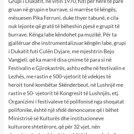
Grupi i Dukatit, në vitin 1970, futi për herë të parë
gruan në grupin e burrave, si marrëse të këngës,
mësuesen Pika Ferruni, duke thyer tabunë, e cila
nuk lejonte që gratë të bëheshin pjesë e grupit të
burrave. Kënga labe këndohet pa muzikë. Për ta
gjallëruar dhe instrumentalizuar këngën labe, grupi
i Dukatit futi Culën Dyjare, me mjeshtrin Bejo
Vangjeli, që ka marrë disa çmime të para si në
Festivalin e Gjirokastrës, ashtu edhe në festivalin e
Lezhës, me rastin e 500-vjetorit të vdekjes të
heroit tonë kombëtar Skënderbeut, në Lushnjë me
rastin e 50- vjetorit të Kongresit të Lushnjës, etj.
Organizimi i festivaleve të polifonisë nga shoqatat
polifonike, është një sfidë denoncuese që i bëhet
Ministrisë së Kulturës dhe institucioneve
kulturore shtetërore, që për 32 vjet, nën