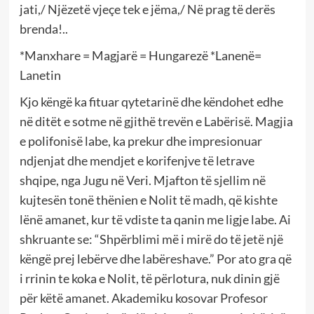
jati,/ Njëzetë vjeçe tek e jëma,/ Në prag të derës
brenda!..
*Manxhare = Magjarë = Hungarezë *Lanenë=
Lanetin
Kjo këngë ka fituar qytetarinë dhe këndohet edhe
në ditët e sotme në gjithë trevën e Labërisë. Magjia
e polifonisë labe, ka prekur dhe impresionuar
ndjenjat dhe mendjet e korifenjve të letrave
shqipe, nga Jugu në Veri. Mjafton të sjellim në
kujtesën tonë thënien e Nolit të madh, që kishte
lënë amanet, kur të vdiste ta qanin me ligje labe. Ai
shkruante se: “Shpërblimi më i mirë do të jetë një
këngë prej lebërve dhe labëreshave.” Por ato gra që
i rrinin te koka e Nolit, të përlotura, nuk dinin gjë
për këtë amanet. Akademiku kosovar Profesor