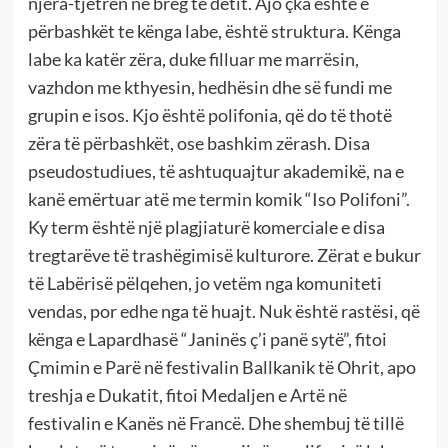
njëra-tjetrën në breg të detit. Ajo çka është e
përbashkët te kënga labe, është struktura. Kënga
labe ka katër zëra, duke filluar me marrësin,
vazhdon me kthyesin, hedhësin dhe së fundi me
grupin e isos. Kjo është polifonia, që do të thotë
zëra të përbashkët, ose bashkim zërash. Disa
pseudostudiues, të ashtuquajtur akademikë, na e
kanë emërtuar atë me termin komik “Iso Polifoni”.
Ky term është një plagjiaturë komerciale e disa
tregtarëve të trashëgimisë kulturore. Zërat e bukur
të Labërisë pëlqehen, jo vetëm nga komuniteti
vendas, por edhe nga të huajt. Nuk është rastësi, që
kënga e Lapardhasë “Janinës ç’i panë sytë”, fitoi
Çmimin e Parë në festivalin Ballkanik të Ohrit, apo
treshja e Dukatit, fitoi Medaljen e Artë në
festivalin e Kanës në Francë. Dhe shembuj të tillë