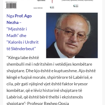
Nga
Prof. Ago
Nezha
–
“Mjeshtër i
Madh” dhe
“Kalorës i Urdhrit
të Skënderbeut”
“Kënga labe është
shembulli më i ndritshëm i vetëdijes kombëtare
shqiptare. Dhe kjo është e kuptueshme. Ajo është
këngë e fuqisë morale, shpirtërore të Labërisë, e
cila, për gati njëqind vjet është faktor kryesor
kombëtar, që e lëviz historinë shqiptare të
Labërisë, që është bërë thelbi i ekzistencës
shqiptare”- Profesor Rexhep Qosja