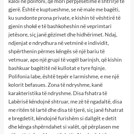
kaloi në polifoni, që mori përpjesëtime e shtrirje të
gjerë. Është e kuptueshme, se në male me bagëti,
ku sundonte prona private, e kishin të vështirë të
gjenin shokë e të bashkoheshin në veprimtari
jetësore, siç janë gëzimet dhe hidhërimet. Ndaj,
ndjenjat e ndrydhura në vetminë e individit,
shpërthenin përmes këngës së një bariu të
vetmuar, apo një grupi të vogël barinjsh, që kishin
bashkuar bagëtitë në kullotat e tyre fqinje.
Polifonia labe, është tepër e larmishme, e me një
kolorit befasues. Zona të ndryshme, kanë
karakteristika të ndryshme. Disa fshatra të
Labërisë këndojnë shtruar, me zë të ngadaltë, disa
me ritëm të lartë dhe disa të tjerë, siç janë fshatrat
e bregdetit, këndojnë furishëm si dallgët e detit
dhe kënga shpërndahet si valët, që përplasen me