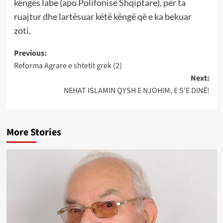
këngës labe (apo Polifonisë Shqiptare), për ta
ruajtur dhe lartësuar këtë këngë që e ka bekuar
zoti.
Post
Previous:
Reforma Agrare e shtetit grek (2)
navigation
Next:
NEHAT ISLAMIN QYSH E NJOHIM, E S’E DINË!
More Stories