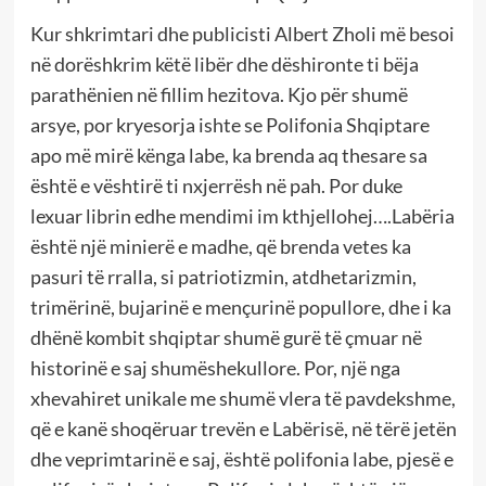
Kur shkrimtari dhe publicisti Albert Zholi më besoi
në dorëshkrim këtë libër dhe dëshironte ti bëja
parathënien në fillim hezitova. Kjo për shumë
arsye, por kryesorja ishte se Polifonia Shqiptare
apo më mirë kënga labe, ka brenda aq thesare sa
është e vështirë ti nxjerrësh në pah. Por duke
lexuar librin edhe mendimi im kthjellohej….Labëria
është një minierë e madhe, që brenda vetes ka
pasuri të rralla, si patriotizmin, atdhetarizmin,
trimërinë, bujarinë e mençurinë popullore, dhe i ka
dhënë kombit shqiptar shumë gurë të çmuar në
historinë e saj shumëshekullore. Por, një nga
xhevahiret unikale me shumë vlera të pavdekshme,
që e kanë shoqëruar trevën e Labërisë, në tërë jetën
dhe veprimtarinë e saj, është polifonia labe, pjesë e