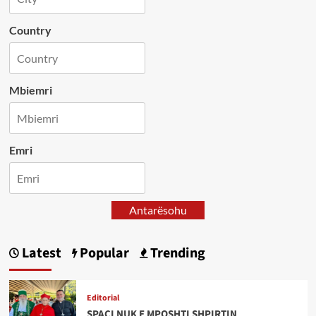
Country
Mbiemri
Emri
Antarësohu
Latest
Popular
Trending
Editorial
SPAÇI NUK E MPOSHTI SHPIRTIN