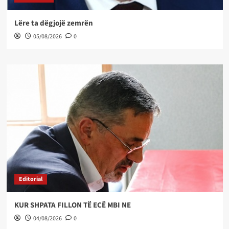
Lëre ta dëgjojë zemrën
05/08/2026
0
Editorial
KUR SHPATA FILLON TË ECË MBI NE
04/08/2026
0