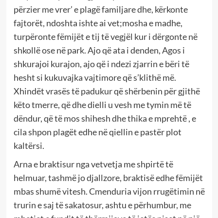
përzier me vrer’ e plagë familjare dhe, kërkonte
fajtorët, ndoshta ishte ai vet;mosha e madhe,
turpëronte fëmijët e tij të vegjël kur i dërgonte në
shkollë ose në park. Ajo që ata i denden, Agos i
shkurajoi kurajon, ajo që i ndezi zjarrin e bëri të
hesht si kukuvajka vajtimore që s’klithë më.
Xhindët vrasës të padukur që shërbenin për gjithë
këto tmerre, që dhe dielli u vesh me tymin më të
dëndur, që të mos shihesh dhe thika e mprehtë , e
cila shpon plagët edhe në qiellin e pastër plot
kaltërsi.
Arna e braktisur nga vetvetja me shpirtë të
helmuar, tashmë jo djallzore, braktisë edhe fëmijët
mbas shumë vitesh. Cmenduria vijon rrugëtimin në
trurin e saj të sakatosur, ashtu e përhumbur, me