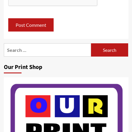
Search
for:
Our Print Shop