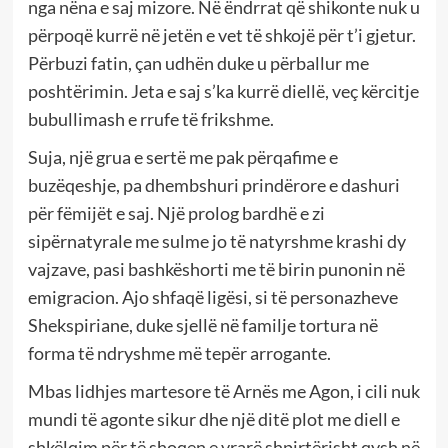
nga nëna e saj mizore. Në ëndrrat që shikonte nuk u
përpoqë kurrë në jetën e vet të shkojë për t’i gjetur.
Përbuzi fatin, çan udhën duke u përballur me
poshtërimin. Jeta e saj s’ka kurrë diellë, veç kërcitje
bubullimash e rrufe të frikshme.
Suja, një grua e sertë me pak përqafime e
buzëqeshje, pa dhembshuri prindërore e dashuri
për fëmijët e saj. Një prolog bardhë e zi
sipërnatyrale me sulme jo të natyrshme krashi dy
vajzave, pasi bashkëshorti me të birin punonin në
emigracion. Ajo shfaqë ligësi, si të personazheve
Shekspiriane, duke sjellë në familje tortura në
forma të ndryshme më tepër arrogante.
Mbas lidhjes martesore të Arnës me Agon, i cili nuk
mundi të agonte sikur dhe një ditë plot me diell e
shkëlqim për të shoqen e vrarë shpirtërisht qysh në