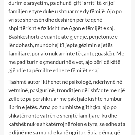
durim e arsyetim, pa dhunë, çifti arriti të krijoi
familjen e tyre duke u shtuar me dy fëmijë. Ajo po
vriste shpresën dhe dëshirën për të qenë
shpirtërisht e fizikisht me Agon e fëmijët e saj.
Bashkëshorti e vuante atë gjëndje, përjetonte e
lëndohesh, mundohej t’i jepte gëzimin e jetës
familjare, por ajo nuk arrinte të çante guaskën. Me
me paditurin e çmendurinë e vet, ajo bëri që këtë
gjëndje ta përcillte edhe te fëmijët e saj.
Tashmë autori kthehet në psikologë, ndërhynë në
vetminë, pasigurinë, tronditjen që i shfaqte me një
zellë të pa përshkruar me pak fjalë kishte humbur
librin e jetës. Arna po humbiste gjithçka, ajo po
shkatërronte vatrën e shenjtë familjare, ku dhe
kafshët nuk e shkatërrojnë folen e tyre, se edhe ata
e dijnë me sa mund e kanë ngritur. Suja e ëma, që