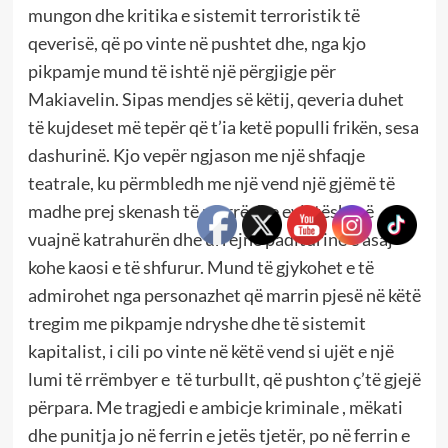
mungon dhe kritika e sistemit terroristik të
qeverisë, që po vinte në pushtet dhe, nga kjo
pikpamje mund të ishtë një përgjigje për
Makiavelin. Sipas mendjes së këtij, qeveria duhet
të kujdeset më tepër që t’ia ketë populli frikën, sesa
dashurinë. Kjo vepër ngjason me një shfaqje
teatrale, ku përmbledh me një vend një gjëmë të
madhe prej skenash të marrësh e evlatësh, që
vuajnë katrahurën dhe urrejnë paditurinë e asaj
kohe kaosi e të shfurur. Mund të gjykohet e të
admirohet nga personazhet që marrin pjesë në këtë
tregim me pikpamje ndryshe dhe të sistemit
kapitalist, i cili po vinte në këtë vend si ujët e një
lumi të rrëmbyer e të turbullt, që pushton ç’të gjejë
përpara. Me tragjedi e ambicje kriminale , mëkati
dhe punitja jo në ferrin e jetës tjetër, po në ferrin e