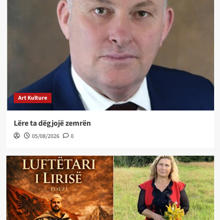
Art Kulture
Lëre ta dëgjojë zemrën
05/08/2026
0