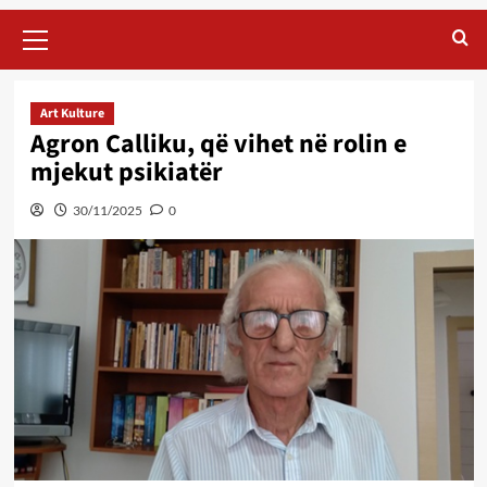
Primary
Menu
Art Kulture
Agron Calliku, që vihet në rolin e
mjekut psikiatër
30/11/2025
0