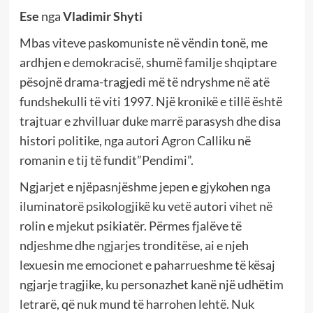
Ese
nga
Vladimir Shyti
Mbas viteve paskomuniste në vëndin tonë, me
ardhjen e demokracisë, shumë familje shqiptare
pësojnë drama-tragjedi më të ndryshme në atë
fundshekulli të viti 1997. Një kronikë e tillë është
trajtuar e zhvilluar duke marrë parasysh dhe disa
histori politike, nga autori Agron Calliku në
romanin e tij të fundit”Pendimi”.
Ngjarjet e njëpasnjëshme jepen e gjykohen nga
iluminatorë psikologjikë ku vetë autori vihet në
rolin e mjekut psikiatër. Përmes fjalëve të
ndjeshme dhe ngjarjes tronditëse, ai e njeh
lexuesin me emocionet e paharrueshme të kësaj
ngjarje tragjike, ku personazhet kanë një udhëtim
letrarë, që nuk mund të harrohen lehtë. Nuk