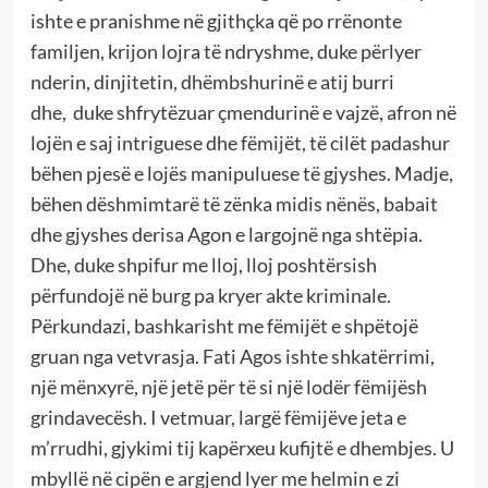
ishte e pranishme në gjithçka që po rrënonte
familjen, krijon lojra të ndryshme, duke përlyer
nderin, dinjitetin, dhëmbshurinë e atij burri
dhe, duke shfrytëzuar çmendurinë e vajzë, afron në
lojën e saj intriguese dhe fëmijët, të cilët padashur
bëhen pjesë e lojës manipuluese të gjyshes. Madje,
bëhen dëshmimtarë të zënka midis nënës, babait
dhe gjyshes derisa Agon e largojnë nga shtëpia.
Dhe, duke shpifur me lloj, lloj poshtërsish
përfundojë në burg pa kryer akte kriminale.
Përkundazi, bashkarisht me fëmijët e shpëtojë
gruan nga vetvrasja. Fati Agos ishte shkatërrimi,
një mënxyrë, një jetë për të si një lodër fëmijësh
grindavecësh. I vetmuar, largë fëmijëve jeta e
m’rrudhi, gjykimi tij kapërxeu kufijtë e dhembjes. U
mbyllë në cipën e argjend lyer me helmin e zi