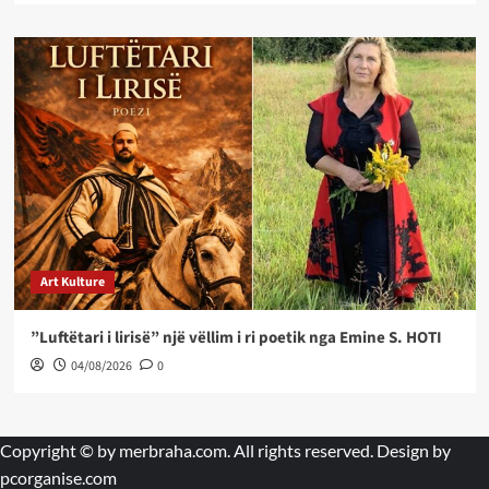
Art Kulture
”Luftëtari i lirisë” një vëllim i ri poetik nga Emine S. HOTI
04/08/2026
0
Copyright © by
merbraha.com
. All rights reserved. Design by
pcorganise.com