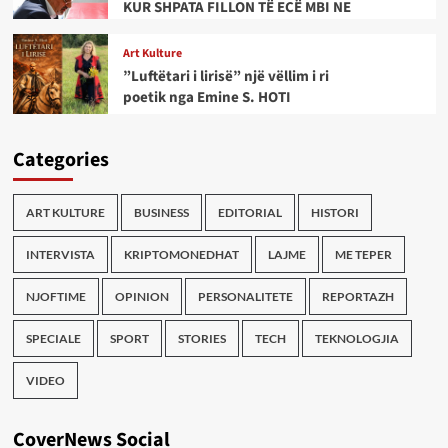
KUR SHPATA FILLON TË ECË MBI NE
Art Kulture
”Luftëtari i lirisë” një vëllim i ri
poetik nga Emine S. HOTI
Categories
ART KULTURE
BUSINESS
EDITORIAL
HISTORI
INTERVISTA
KRIPTOMONEDHAT
LAJME
ME TEPER
NJOFTIME
OPINION
PERSONALITETE
REPORTAZH
SPECIALE
SPORT
STORIES
TECH
TEKNOLOGJIA
VIDEO
CoverNews Social