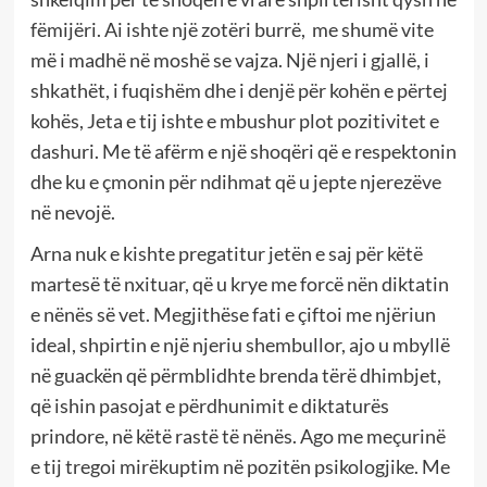
fëmijëri. Ai ishte një zotëri burrë, me shumë vite
më i madhë në moshë se vajza. Një njeri i gjallë, i
shkathët, i fuqishëm dhe i denjë për kohën e përtej
kohës, Jeta e tij ishte e mbushur plot pozitivitet e
dashuri. Me të afërm e një shoqëri që e respektonin
dhe ku e çmonin për ndihmat që u jepte njerezëve
në nevojë.
Arna nuk e kishte pregatitur jetën e saj për këtë
martesë të nxituar, që u krye me forcë nën diktatin
e nënës së vet. Megjithëse fati e çiftoi me njëriun
ideal, shpirtin e një njeriu shembullor, ajo u mbyllë
në guackën që përmblidhte brenda tërë dhimbjet,
që ishin pasojat e përdhunimit e diktaturës
prindore, në këtë rastë të nënës. Ago me meçurinë
e tij tregoi mirëkuptim në pozitën psikologjike. Me