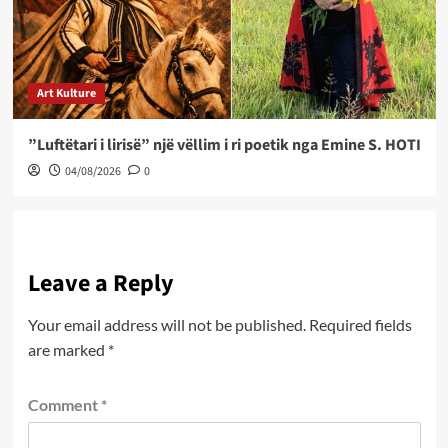
Art Kulture
”Luftëtari i lirisë” një vëllim i ri poetik nga Emine S. HOTI
04/08/2026
0
Leave a Reply
Your email address will not be published.
Required fields
are marked
*
Comment
*