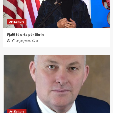
Art Kulture
Fjalë të urta për librin
05/08/2026
0
Art Kulture