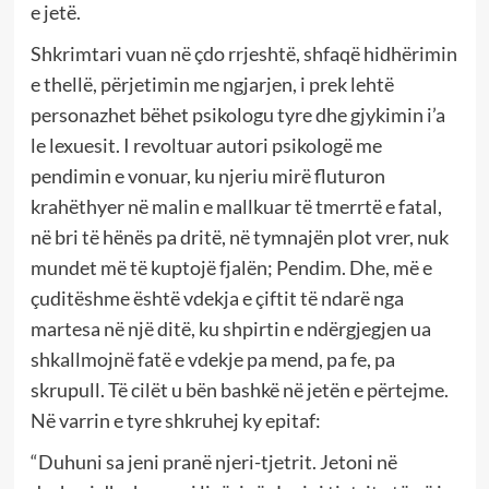
e jetë.
Shkrimtari vuan në çdo rrjeshtë, shfaqë hidhërimin
e thellë, përjetimin me ngjarjen, i prek lehtë
personazhet bëhet psikologu tyre dhe gjykimin i’a
le lexuesit. I revoltuar autori psikologë me
pendimin e vonuar, ku njeriu mirë fluturon
krahëthyer në malin e mallkuar të tmerrtë e fatal,
në bri të hënës pa dritë, në tymnajën plot vrer, nuk
mundet më të kuptojë fjalën; Pendim. Dhe, më e
çuditëshme është vdekja e çiftit të ndarë nga
martesa në një ditë, ku shpirtin e ndërgjegjen ua
shkallmojnë fatë e vdekje pa mend, pa fe, pa
skrupull. Të cilët u bën bashkë në jetën e përtejme.
Në varrin e tyre shkruhej ky epitaf:
“Duhuni sa jeni pranë njeri-tjetrit. Jetoni në