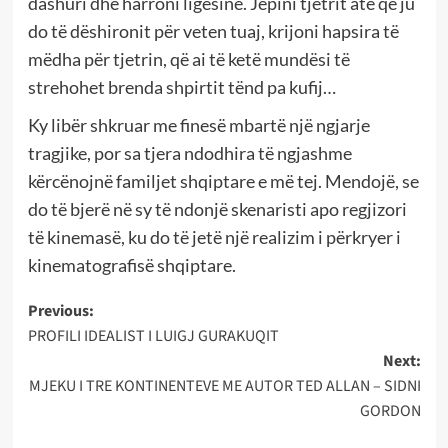
dashuri dhe harroni ligësinë. Jepini tjetrit atë që ju
do të dëshironit për veten tuaj, krijoni hapsira të
mëdha për tjetrin, që ai të ketë mundësi të
strehohet brenda shpirtit tënd pa kufij…
Ky libër shkruar me finesë mbartë një ngjarje
tragjike, por sa tjera ndodhira të ngjashme
kërcënojnë familjet shqiptare e më tej. Mendojë, se
do të bjerë në sy të ndonjë skenaristi apo regjizori
të kinemasë, ku do të jetë një realizim i përkryer i
kinematografisë shqiptare.
Post
Previous:
PROFILI IDEALIST I LUIGJ GURAKUQIT
navigation
Next:
MJEKU I TRE KONTINENTEVE ME AUTOR TED ALLAN – SIDNI
GORDON