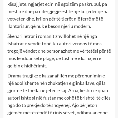
kësaj jete, ngjarjet ecin në egoizëm pa skrupul, pa
mëshirë dhe pa ndërgjegje është një kuçedër që ha
vetveten dhe, krijon për të tjerët një ferrë më të
llahtarisur, që nuk e beson njeriu modern.
Skenari letrar i romanit zhvillohet në një nga
fshatrat e vendit tonë, ku autori vendos të mos
tregojë vëndet dhe personazhet me vërtetësi për të
mos lënduar këtë plagë, që tashmë e ka nxjerrë
qelbin e hidhërimit.
Drama tragjike e ka zanafillën me përdhunimin e
një adolishente nën zhukatjen e gjinkallave, që la
gjurmë të thella në jetën e saj. Arna, kështu e quan
autori ishte si një fustan me cohë të brishtë, të cilës
nga do ta prekje do të shqyehej. Ajo përjeton
gjëmën më të rëndë të rinis së vet, ndihmuar edhe