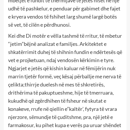
mbetjet e fundit të thërmijave të jetës niset në një
udhë të pashkelur, e penduar për gabimet dhe fajet
e kryera vendos të fshihet larg shumë largë botës
së vet, të cilën e përdhunosi.
Kei dhe Di motër e vëlla tashmë të rritur, të mbetur
“jetim”bëjnë analizat e familjes. Arkitektet e
shkatërrimit duhej të shihnin fundin e ndërtesës që
vet e projketuan, ndaj vendosën kërkimin e tyre.
Ngjarjet e jetës që kishin kaluar në fëmijërin nuk
marrin tjetër formë, veç kësaj përballje me nerva të
çelikta;thirrje duelesh në mes të shkretirës,
drithërima të pakuptueshme, hije të tmerruara,
kukudhë që zgërdhihen të fsheur në skutat e
konakeve, rrufe në qiellin e”kaltër’, fytyra të vrara
njerzore, sëmundje të çuditshme, pra, një jetë e
farmakosur, ku pihet kupa e verës pa uruar shëndet