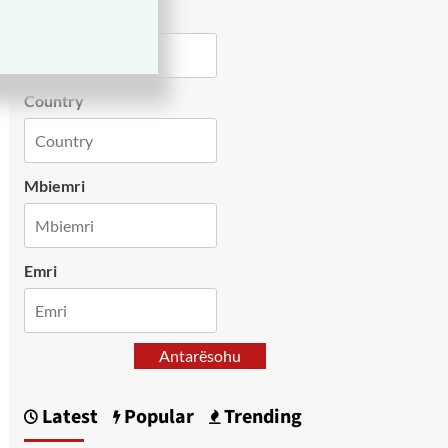
City
Country
Mbiemri
Emri
Antarësohu
Latest
Popular
Trending