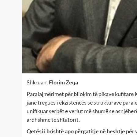
Shkruan:
Florim Zeqa
Paralajmërimet për bllokim të pikave kufitare 
janë tregues i ekzistencës së strukturave parale
unifikuar serbët e veriut më shumë se asnjëherë
ardhshme të shtatorit.
Qetësi i brishtë apo përgatitje në heshtje për