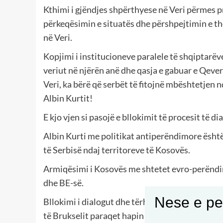
Kthimi i gjëndjes shpërthyese në Veri përmes pr
përkeqësimin e situatës dhe përshpejtimin e t
në Veri.
Kopjimi i institucioneve paralele të shqiptarëv
veriut në njërën anë dhe qasja e gabuar e Qever
Veri, ka bërë që serbët të fitojnë mbështetjen
Albin Kurtit!
E kjo vjen si pasojë e bllokimit të procesit të 
Albin Kurti me politikat antiperëndimore është
të Serbisë ndaj territoreve të Kosovës.
Armiqësimi i Kosovës me shtetet evro-perëndi
dhe BE-së.
Nese e pel
Bllokimi i dialogut dhe tërheqja e serbëve nga i
të Brukselit paraqet hapin e fundit drejt ndarje