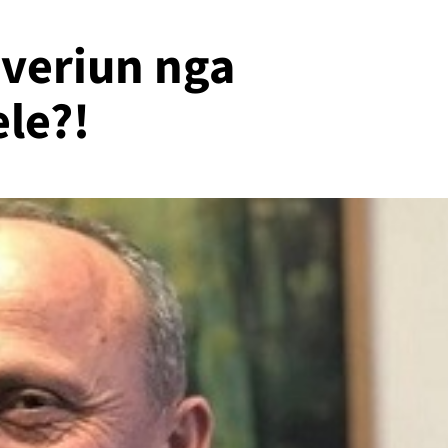
i veriun nga
ele?!