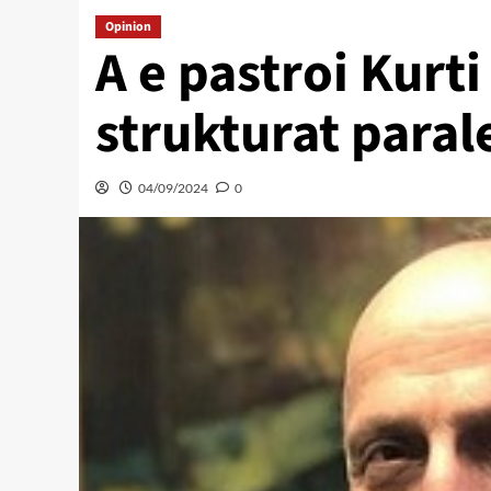
Opinion
A e pastroi Kurt
strukturat paral
04/09/2024
0