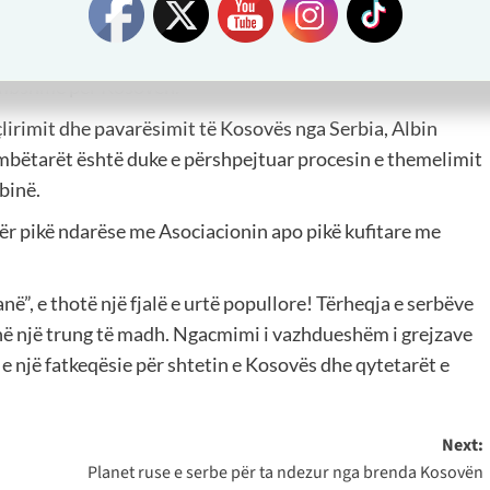
dhe shqiptarëve.
 procesin e krijimit të Asociacionit dhe ridefinimin e pikës
dhimbshme për Kosovën.
çlirimit dhe pavarësimit të Kosovës nga Serbia, Albin
bëtarët është duke e përshpejtuar procesin e themelimit
rbinë.
bër pikë ndarëse me Asociacionin apo pikë kufitare me
në”, e thotë një fjalë e urtë popullore! Tërheqja e serbëve
 në një trung të madh. Ngacmimi i vazhdueshëm i grejzave
 e një fatkeqësie për shtetin e Kosovës dhe qytetarët e
Next:
Planet ruse e serbe për ta ndezur nga brenda Kosovën