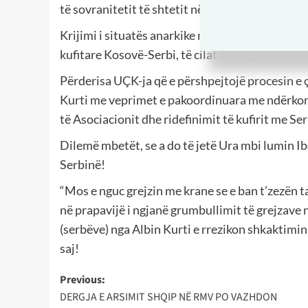
të sovranitetit të shtetit në dysh mes serbëve 
Krijimi i situatës anarkike në Veri e përshpejton
kufitare Kosovë-Serbi, të cilat do të jenë të 
Përderisa UÇK-ja që e përshpejtojë procesin e 
Kurti me veprimet e pakoordinuara me ndërkom
të Asociacionit dhe ridefinimit të kufirit me Se
Dilemë mbetët, se a do të jetë Ura mbi lumin I
Serbinë!
“Mos e nguc grejzin me krane se e ban t’zezën ta
në prapavijë i ngjanë grumbullimit të grejzave
(serbëve) nga Albin Kurti e rrezikon shkaktimin
saj!
Post
Previous:
DERGJA E ARSIMIT SHQIP NË RMV PO VAZHDON
navigation