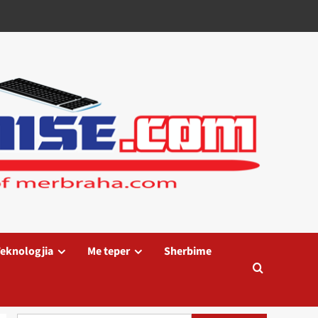
eknologjia
Me teper
Sherbime