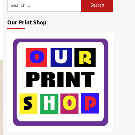
Search
for:
Our Print Shop