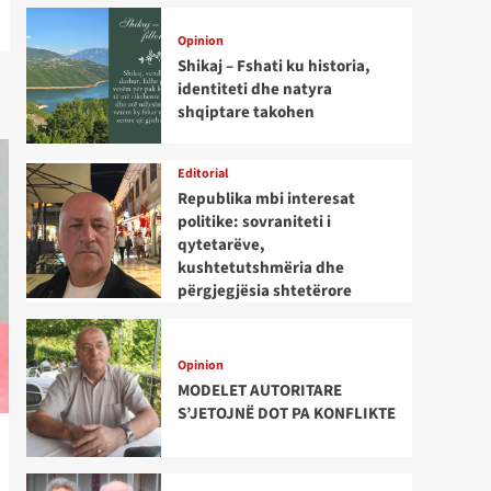
Opinion
Shikaj – Fshati ku historia,
identiteti dhe natyra
shqiptare takohen
Editorial
Republika mbi interesat
politike: sovraniteti i
qytetarëve,
kushtetutshmëria dhe
përgjegjësia shtetërore
Opinion
MODELET AUTORITARE
S’JETOJNË DOT PA KONFLIKTE