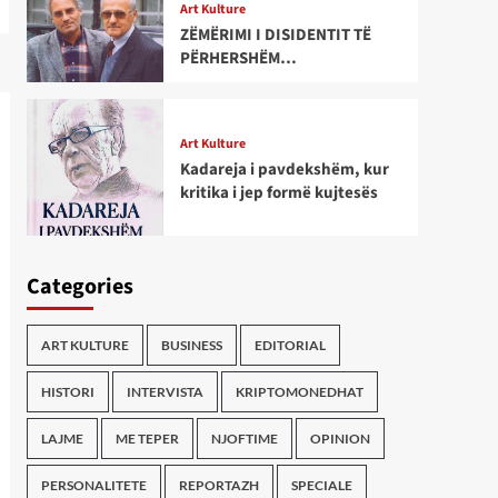
Art Kulture
ZËMËRIMI I DISIDENTIT TË
PËRHERSHËM…
Art Kulture
Kadareja i pavdekshëm, kur
kritika i jep formë kujtesës
Categories
ART KULTURE
BUSINESS
EDITORIAL
HISTORI
INTERVISTA
KRIPTOMONEDHAT
LAJME
ME TEPER
NJOFTIME
OPINION
PERSONALITETE
REPORTAZH
SPECIALE