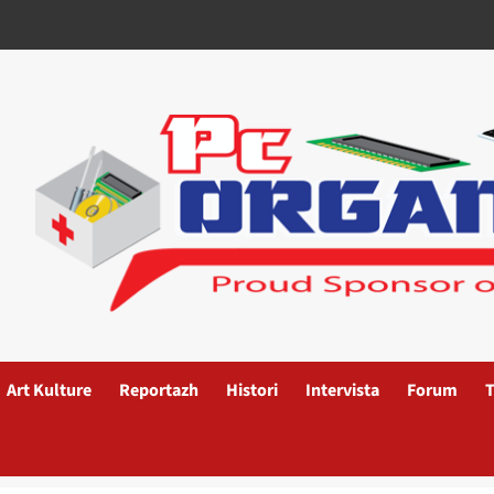
Art Kulture
Reportazh
Histori
Intervista
Forum
T