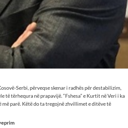
Kosovë-Serbi, përveqse skenar i radhës për destabilizim,
le të tërhequra në prapavijë. “Fshesa” e Kurtit në Veri i ka
 më parë. Këtë do ta tregojnë zhvillimet e ditëve të
 veprim