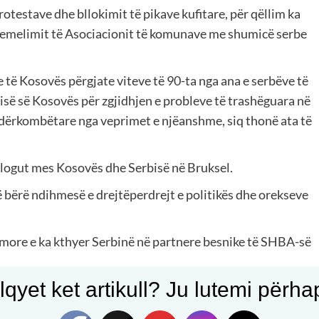
otestave dhe bllokimit të pikave kufitare, për qëllim ka
hemelimit të Asociacionit të komunave me shumicë serbe
e të Kosovës përgjate viteve të 90-ta nga ana e serbëve të
isë së Kosovës për zgjidhjen e probleve të trashëguara në
 ndërkombëtare nga veprimet e njëanshme, siq thonë ata të
dialogut mes Kosovës dhe Serbisë në Bruksel.
 bërë ndihmesë e drejtëperdrejt e politikës dhe orekseve
more e ka kthyer Serbinë në partnere besnike të SHBA-së
qyet ket artikull? Ju lutemi përhapn
nstitucionet e shtetit të Kosovës dhe bllokimi i dialogut
s edhe “De jure” të ndarjes “De facto” të 25 viteve më parë