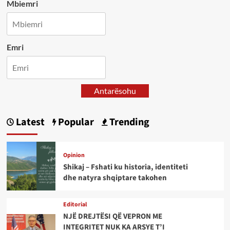
Mbiemri
Emri
Antarësohu
Latest
Popular
Trending
Opinion
Shikaj – Fshati ku historia, identiteti
dhe natyra shqiptare takohen
Editorial
NJË DREJTËSI QË VEPRON ME
INTEGRITET NUK KA ARSYE T’I