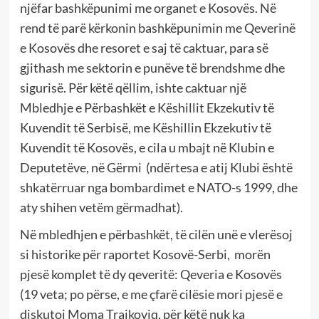
njëfar bashkëpunimi me organet e Kosovës. Në
rend të parë kërkonin bashkëpunimin me Qeverinë
e Kosovës dhe resoret e saj të caktuar, para së
gjithash me sektorin e punëve të brendshme dhe
sigurisë. Për këtë qëllim, ishte caktuar një
Mbledhje e Përbashkët e Këshillit Ekzekutiv të
Kuvendit të Serbisë, me Këshillin Ekzekutiv të
Kuvendit të Kosovës, e cila u mbajt në Klubin e
Deputetëve, në Gërmi (ndërtesa e atij Klubi është
shkatërruar nga bombardimet e NATO-s 1999, dhe
aty shihen vetëm gërmadhat).
Në mbledhjen e përbashkët, të cilën unë e vlerësoj
si historike për raportet Kosovë-Serbi, morën
pjesë komplet të dy qeveritë: Qeveria e Kosovës
(19 veta; po përse, e me çfarë cilësie mori pjesë e
diskutoi Moma Trajkoviq, për këtë nuk ka