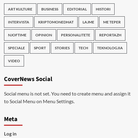
ART KULTURE
BUSINESS
EDITORIAL
HISTORI
INTERVISTA
KRIPTOMONEDHAT
LAJME
ME TEPER
NJOFTIME
OPINION
PERSONALITETE
REPORTAZH
SPECIALE
SPORT
STORIES
TECH
TEKNOLOGJIA
VIDEO
CoverNews Social
Social menu is not set. You need to create menu and assign it
to Social Menu on Menu Settings.
Meta
Log in