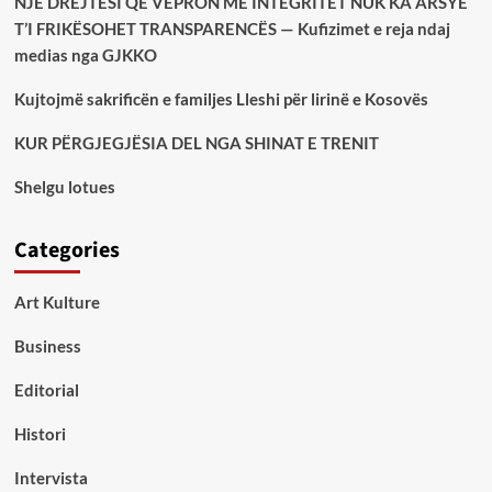
NJË DREJTËSI QË VEPRON ME INTEGRITET NUK KA ARSYE
T’I FRIKËSOHET TRANSPARENCËS — Kufizimet e reja ndaj
medias nga GJKKO
Kujtojmë sakrificën e familjes Lleshi për lirinë e Kosovës
KUR PËRGJEGJËSIA DEL NGA SHINAT E TRENIT
Shelgu lotues
Categories
Art Kulture
Business
Editorial
Histori
Intervista