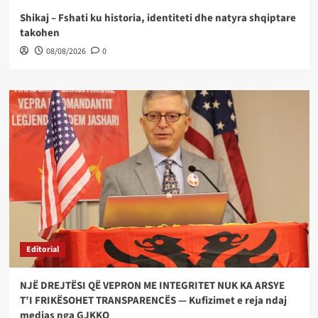
Shikaj – Fshati ku historia, identiteti dhe natyra shqiptare
takohen
08/08/2026
0
Editorial
NJË DREJTËSI QË VEPRON ME INTEGRITET NUK KA ARSYE
T’I FRIKËSOHET TRANSPARENCËS — Kufizimet e reja ndaj
medias nga GJKKO