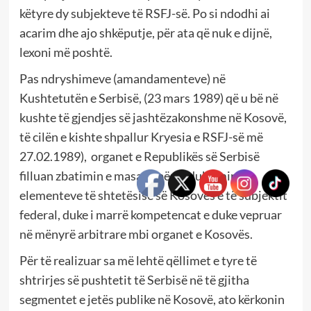
këtyre dy subjekteve të RSFJ-së. Po si ndodhi ai
acarim dhe ajo shkëputje, për ata që nuk e dijnë,
lexoni më poshtë.
Pas ndryshimeve (amandamenteve) në
Kushtetutën e Serbisë, (23 mars 1989) që u bë në
kushte të gjendjes së jashtëzakonshme në Kosovë,
të cilën e kishte shpallur Kryesia e RSFJ-së më
27.02.1989), organet e Republikës së Serbisë
filluan zbatimin e masave për reduktimin e
elementeve të shtetësisë së Kosovës e të subjektit
federal, duke i marrë kompetencat e duke vepruar
në mënyrë arbitrare mbi organet e Kosovës.
Për të realizuar sa më lehtë qëllimet e tyre të
shtrirjes së pushtetit të Serbisë në të gjitha
segmentet e jetës publike në Kosovë, ato kërkonin