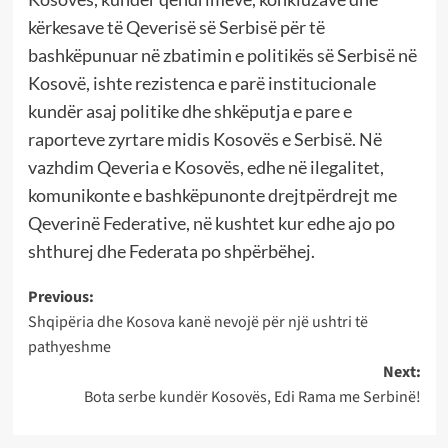
kërkesave të Qeverisë së Serbisë për të
bashkëpunuar në zbatimin e politikës së Serbisë në
Kosovë, ishte rezistenca e parë institucionale
kundër asaj politike dhe shkëputja e pare e
raporteve zyrtare midis Kosovës e Serbisë. Në
vazhdim Qeveria e Kosovës, edhe në ilegalitet,
komunikonte e bashkëpunonte drejtpërdrejt me
Qeverinë Federative, në kushtet kur edhe ajo po
shthurej dhe Federata po shpërbëhej.
Post
Previous:
Shqipëria dhe Kosova kanë nevojë për një ushtri të
navigation
pathyeshme
Next:
Bota serbe kundër Kosovës, Edi Rama me Serbinë!