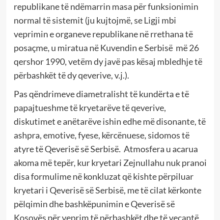
republikane të ndëmarrin masa për funksionimin
normal të sistemit (ju kujtojmë, se Ligji mbi
veprimin e organeve republikane në rrethana të
posaçme, u miratua në Kuvendin e Serbisë më 26
qershor 1990, vetëm dy javë pas kësaj mbledhje të
përbashkët të dy qeverive, v.j.).
Pas qëndrimeve diametralisht të kundërta e të
papajtueshme të kryetarëve të qeverive,
diskutimet e anëtarëve ishin edhe më disonante, të
ashpra, emotive, fyese, kërcënuese, sidomos të
atyre të Qeverisë së Serbisë. Atmosfera u acarua
akoma më tepër, kur kryetari Zejnullahu nuk pranoi
disa formulime në konkluzat që kishte përpiluar
kryetari i Qeverisë së Serbisë, me të cilat kërkonte
pëlqimin dhe bashkëpunimin e Qeverisë së
Kosovës për veprim të përbashkët dhe të veçantë