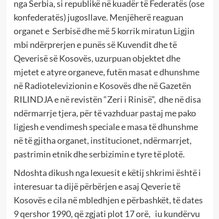
nga Serbia, si republikë në kuadër të Federatës (ose
konfederatës) jugosllave. Menjëherë reaguan
organet e Serbisë dhe më 5 korrik miratun Ligjin
mbi ndërprerjen e punës së Kuvendit dhe të
Qeverisë së Kosovës, uzurpuan objektet dhe
mjetet e atyre organeve, futën masat e dhunshme
në Radiotelevizionin e Kosovës dhe në Gazetën
RILINDJA e në revistën “Zeri i Rinisë”, dhe në disa
ndërmarrje tjera, për të vazhduar pastaj me pako
ligjesh e vendimesh speciale e masa të dhunshme
në të gjitha organet, institucionet, ndërmarrjet,
pastrimin etnik dhe serbizimin e tyre të plotë.
Ndoshta dikush nga lexuesit e këtij shkrimi është i
interesuar ta dijë përbërjen e asaj Qeverie të
Kosovës e cila në mbledhjen e përbashkët, të dates
9 qershor 1990, që zgjati plot 17 orë, iu kundërvu