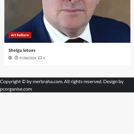
Art Kulture
Shelgu lotues
07/08/2026
0
Copyright © by
merbraha.com
. All rights reserved. Design by
pcorganise.com