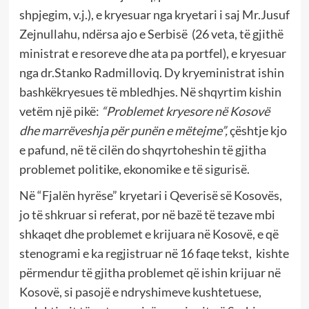
shpjegim, v.j.), e kryesuar nga kryetari i saj Mr.Jusuf
Zejnullahu, ndërsa ajo e Serbisë (26 veta, të gjithë
ministrat e resoreve dhe ata pa portfel), e kryesuar
nga dr.Stanko Radmilloviq. Dy kryeministrat ishin
bashkëkryesues të mbledhjes. Në shqyrtim kishin
vetëm një pikë:
“Problemet kryesore në Kosovë
dhe marrëveshja për punën e mëtejme”,
çështje kjo
e pafund, në të cilën do shqyrtoheshin të gjitha
problemet politike, ekonomike e të sigurisë.
Në “Fjalën hyrëse” kryetari i Qeverisë së Kosovës,
jo të shkruar si referat, por në bazë të tezave mbi
shkaqet dhe problemet e krijuara në Kosovë, e që
stenogrami e ka regjistruar në 16 faqe tekst, kishte
përmendur të gjitha problemet që ishin krijuar në
Kosovë, si pasojë e ndryshimeve kushtetuese,