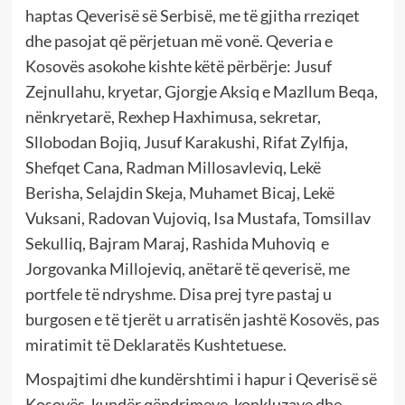
haptas Qeverisë së Serbisë, me të gjitha rreziqet
dhe pasojat që përjetuan më vonë. Qeveria e
Kosovës asokohe kishte këtë përbërje: Jusuf
Zejnullahu, kryetar, Gjorgje Aksiq e Mazllum Beqa,
nënkryetarë, Rexhep Haxhimusa, sekretar,
Sllobodan Bojiq, Jusuf Karakushi, Rifat Zylfija,
Shefqet Cana, Radman Millosavleviq, Lekë
Berisha, Selajdin Skeja, Muhamet Bicaj, Lekë
Vuksani, Radovan Vujoviq, Isa Mustafa, Tomsillav
Sekulliq, Bajram Maraj, Rashida Muhoviq e
Jorgovanka Millojeviq, anëtarë të qeverisë, me
portfele të ndryshme. Disa prej tyre pastaj u
burgosen e të tjerët u arratisën jashtë Kosovës, pas
miratimit të Deklaratës Kushtetuese.
Mospajtimi dhe kundërshtimi i hapur i Qeverisë së
Kosovës, kundër qëndrimeve, konkluzave dhe