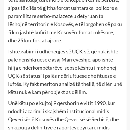
sipas të cilës të gjitha forcat ushtarake, policore e
paramilitare serbo-malazeze u detyruan ta
lëshojnë territorin e Kosovës, e të largohen së paku
5 km jashtë kufirit me Kosovën forcat tokësore,
dhe 25 km forcat ajrore.
Ishte gabimi i udhëheqjes së UÇK-së, që nuk ishte
palë nënshkruese e asaj Marrëveshje, apo ishte
hilja e ndërkombëtarëve, sepse kështu i mohohej
UÇK-së statusi i palës ndërluftuese dhe fituese e
luftës. Ky fakt meriton analizë të thellë, të cilën unë
këtu nuk e kam për objekt as qëllim.
Unë këtu po e kujtoj 9 qershorin e vitit 1990, kur
ndodhi acarimi i skajshëm institucional midis
Qeverisë së Kosovës dhe Qeverisë së Serbisë, dhe
shkëputja definitive e raporteve zyrtare midis