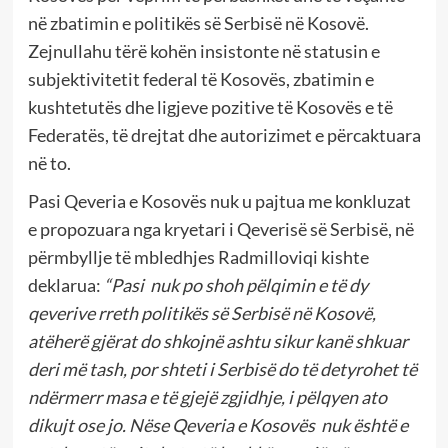
në zbatimin e politikës së Serbisë në Kosovë.
Zejnullahu tërë kohën insistonte në statusin e
subjektivitetit federal të Kosovës, zbatimin e
kushtetutës dhe ligjeve pozitive të Kosovës e të
Federatës, të drejtat dhe autorizimet e përcaktuara
në to.
Pasi Qeveria e Kosovës nuk u pajtua me konkluzat
e propozuara nga kryetari i Qeverisë së Serbisë, në
përmbyllje të mbledhjes Radmilloviqi kishte
deklarua:
“Pasi nuk po shoh pëlqimin e të dy
qeverive rreth politikës së Serbisë në Kosovë,
atëherë gjërat do shkojnë ashtu sikur kanë shkuar
deri më tash, por shteti i Serbisë do të detyrohet të
ndërmerr masa e të gjejë zgjidhje, i pëlqyen ato
dikujt ose jo. Nëse Qeveria e Kosovës nuk është e