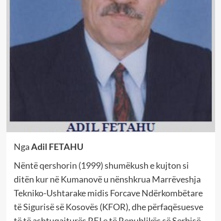
Nga
Adil FETAHU
Nëntë qershorin (1999) shumëkush e kujton si
ditën kur në Kumanovë u nënshkrua Marrëveshja
Tekniko-Ushtarake midis Forcave Ndërkombëtare
të Sigurisë së Kosovës (KFOR), dhe përfaqësuesve
të të ashtuqajturës RFJ e të Republikës së Serbisë,