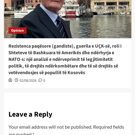
Opinion
Rezistenca paqësore (gandiste), guerila e UÇK-së, roli i
Shteteve të Bashkuara të Amerikës dhe ndërhyrja e
NATO-s: një analizë e ndërveprimit të legjitimitetit
politik, të drejtës ndërkombëtare dhe të së drejtës së
vetëvendosjes së popullit të Kosovës
02/08/2026
0
Leave a Reply
Your email address will not be published.
Required fields
are marked
*