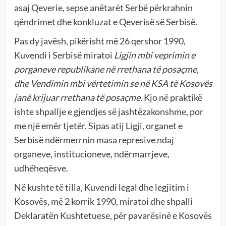
asaj Qeverie, sepse anëtarët Serbë përkrahnin
qëndrimet dhe konkluzat e Qeverisë së Serbisë.
Pas dy javësh, pikërisht më 26 qershor 1990,
Kuvendi i Serbisë miratoi
Ligjin mbi veprimin e
porganeve republikane në rrethana të posaçme,
dhe Vendimin mbi vërtetimin se në KSA të Kosovës
janë krijuar rrethana të posaçme.
Kjo në praktikë
ishte shpallje e gjendjes së jashtëzakonshme, por
me një emër tjetër. Sipas atij Ligji, organet e
Serbisë ndërmerrnin masa represive ndaj
organeve, institucioneve, ndërmarrjeve,
udhëheqësve.
Në kushte të tilla, Kuvendi legal dhe legjitim i
Kosovës, më 2 korrik 1990, miratoi dhe shpalli
Deklaratën Kushtetuese, për pavarësinë e Kosovës