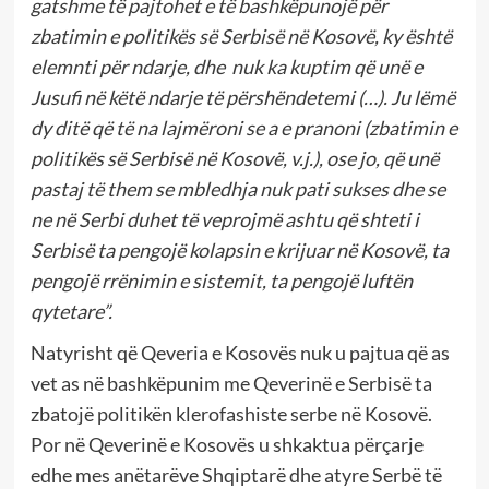
gatshme të pajtohet e të bashkëpunojë për
zbatimin e politikës së Serbisë në Kosovë, ky është
elemnti për ndarje, dhe nuk ka kuptim që unë e
Jusufi në këtë ndarje të përshëndetemi (…). Ju lëmë
dy ditë që të na lajmëroni se a e pranoni (zbatimin e
politikës së Serbisë në Kosovë, v.j.), ose jo, që unë
pastaj të them se mbledhja nuk pati sukses dhe se
ne në Serbi duhet të veprojmë ashtu që shteti i
Serbisë ta pengojë kolapsin e krijuar në Kosovë, ta
pengojë rrënimin e sistemit, ta pengojë luftën
qytetare”.
Natyrisht që Qeveria e Kosovës nuk u pajtua që as
vet as në bashkëpunim me Qeverinë e Serbisë ta
zbatojë politikën klerofashiste serbe në Kosovë.
Por në Qeverinë e Kosovës u shkaktua përçarje
edhe mes anëtarëve Shqiptarë dhe atyre Serbë të