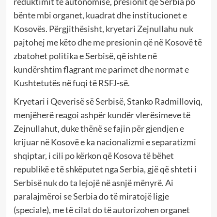
reduktimit të autonomisë, presionit që Serbia po
bënte mbi organet, kuadrat dhe institucionet e
Kosovës. Përgjithësisht, kryetari Zejnullahu nuk
pajtohej me këto dhe me presionin që në Kosovë të
zbatohet politika e Serbisë, që ishte në
kundërshtim flagrant me parimet dhe normat e
Kushtetutës në fuqi të RSFJ-së.
Kryetari i Qeverisë së Serbisë, Stanko Radmilloviq,
menjëherë reagoi ashpër kundër vlerësimeve të
Zejnullahut, duke thënë se fajin për gjendjen e
krijuar në Kosovë e ka nacionalizmi e separatizmi
shqiptar, i cili po kërkon që Kosova të bëhet
republikë e të shkëputet nga Serbia, gjë që shteti i
Serbisë nuk do ta lejojë në asnjë mënyrë. Ai
paralajmëroi se Serbia do të miratojë ligje
(speciale), me të cilat do të autorizohen organet