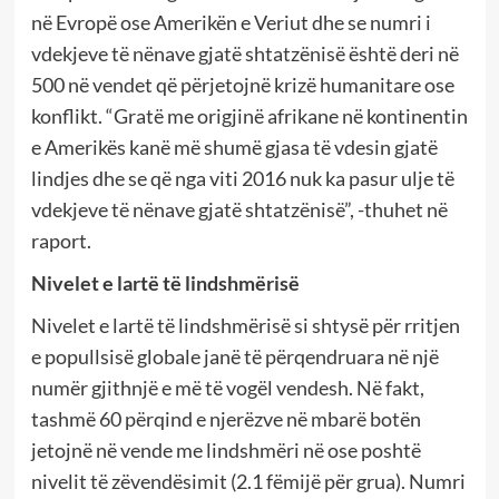
në Evropë ose Amerikën e Veriut dhe se numri i
vdekjeve të nënave gjatë shtatzënisë është deri në
500 në vendet që përjetojnë krizë humanitare ose
konflikt. “Gratë me origjinë afrikane në kontinentin
e Amerikës kanë më shumë gjasa të vdesin gjatë
lindjes dhe se që nga viti 2016 nuk ka pasur ulje të
vdekjeve të nënave gjatë shtatzënisë”, -thuhet në
raport.
Nivelet e lartë të lindshmërisë
Nivelet e lartë të lindshmërisë si shtysë për rritjen
e popullsisë globale janë të përqendruara në një
numër gjithnjë e më të vogël vendesh. Në fakt,
tashmë 60 përqind e njerëzve në mbarë botën
jetojnë në vende me lindshmëri në ose poshtë
nivelit të zëvendësimit (2.1 fëmijë për grua). Numri