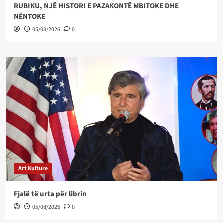
RUBIKU, NJË HISTORI E PAZAKONTË MBITOKE DHE
NËNTOKE
05/08/2026
0
Art Kulture
Fjalë të urta për librin
05/08/2026
0