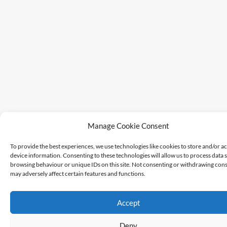
Manage Cookie Consent
To provide the best experiences, we use technologies like cookies to store and/or a
device information. Consenting to these technologies will allow us to process data 
browsing behaviour or unique IDs on this site. Not consenting or withdrawing cons
may adversely affect certain features and functions.
Accept
Deny