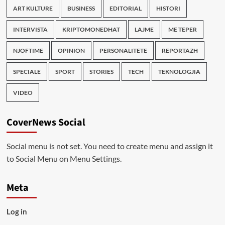
ART KULTURE
BUSINESS
EDITORIAL
HISTORI
INTERVISTA
KRIPTOMONEDHAT
LAJME
ME TEPER
NJOFTIME
OPINION
PERSONALITETE
REPORTAZH
SPECIALE
SPORT
STORIES
TECH
TEKNOLOGJIA
VIDEO
CoverNews Social
Social menu is not set. You need to create menu and assign it
to Social Menu on Menu Settings.
Meta
Log in