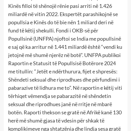
Kinës filloi të shënojë rënie pasi arriti në 1.426
miliardë në vitin 2022. Ekspertët parashikojnë se
popullsia e Kinës do të bie nën 1 miliard deri në
fund të këtij shekulli. Fondi i OKB-së për
Popullsinë (UNFPA) njoftoi se India me popullsinë
e saj që ka arritur në 1.441 miliardë është “vendi ku
jetojnë më shumë njerëz në botë”. UNFPA publikoi
Raportin e Statusit të Popullsisë Botërore 2024
me titullin: “Jetët e ndërthurura, fijet e shpresës:
Shëndeti seksual dhe riprodhues dhe përfundimi i
pabarazive të lidhura me to”. Në raportin e këtij viti
tërhiqet vëmendja se pabarazitë në shëndetin
seksual dhe riprodhues janë në rritje në mbarë
botën. Raporti thekson se gratë në Afrikë kanë 130
herë më shumë gjasa të vdesin për shkak të
komplikimeve nga shtatzënia dhe lindja sesa gratë