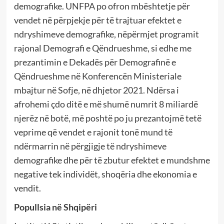
demografike. UNFPA po ofron mbështetje për
vendet në përpjekje për të trajtuar efektet e
ndryshimeve demografike, nëpërmjet programit
rajonal Demografi e Qëndrueshme, si edhe me
prezantimin e Dekadës për Demografinë e
Qëndrueshme në Konferencën Ministeriale
mbajtur në Sofje, në dhjetor 2021. Ndërsa i
afrohemi çdo ditë e më shumë numrit 8 miliardë
njerëz në botë, më poshtë po ju prezantojmë tetë
veprime që vendet e rajonit tonë mund të
ndërmarrin në përgjigje të ndryshimeve
demografike dhe për të zbutur efektet e mundshme
negative tek individët, shoqëria dhe ekonomia e
vendit.
Popullsia në Shqipëri