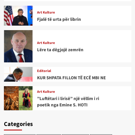
Art Kulture
Fjalë të urta për librin
Art Kulture
Lëre ta dëgjojë zemrën
Editorial
KUR SHPATA FILLON TË ECË MBI NE
Art Kulture
”Luftëtari i lirisë” një vëllim i ri
poetik nga Emine S. HOTI
Categories