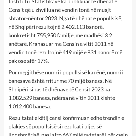
Instituti i Statistikave ka publikuar të dhënat e
Censit që u zhvillua në vendin tonë në muajt
shtator-nëntor 2023. Nga të dhënat e popullsisë,
në Shqipëri rezultojnë 2.402.113 banorë,
konkretisht 755,950 familje, me madhësi 3.2
anëtarë. Krahasuar me Censin e vitit 2011 në
vendin tonë rezultojnë 419 mijë e 831 banorë më
pak ose afër 17%.
Por megjithëse numri i popullsisë ka rënë, numri i
banesave është rritur me 70 mijë banesa. Në
Shqipëri sipas të dhënave të Censit 2023 ka
1.082.529 banesa, ndërsa në vitin 2011 kishte
1.012.400 banesa.
Rezultatet e këtij censi konfirmuan edhe trendin e
plakjes së popullsisë si rezultat i uljes së
lindshmërisë, pasi afro 667 mijë qytetarë i përkasin