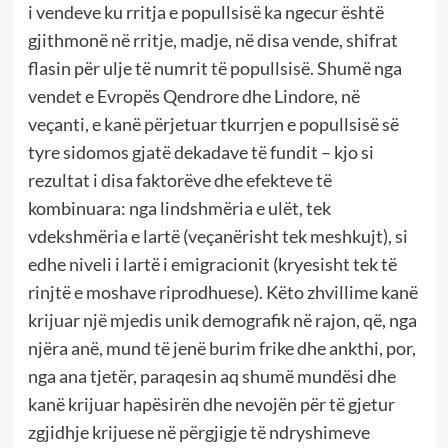
i vendeve ku rritja e popullsisë ka ngecur është
gjithmonë në rritje, madje, në disa vende, shifrat
flasin për ulje të numrit të popullsisë. Shumë nga
vendet e Evropës Qendrore dhe Lindore, në
veçanti, e kanë përjetuar tkurrjen e popullsisë së
tyre sidomos gjatë dekadave të fundit – kjo si
rezultat i disa faktorëve dhe efekteve të
kombinuara: nga lindshmëria e ulët, tek
vdekshmëria e lartë (veçanërisht tek meshkujt), si
edhe niveli i lartë i emigracionit (kryesisht tek të
rinjtë e moshave riprodhuese). Këto zhvillime kanë
krijuar një mjedis unik demografik në rajon, që, nga
njëra anë, mund të jenë burim frike dhe ankthi, por,
nga ana tjetër, paraqesin aq shumë mundësi dhe
kanë krijuar hapësirën dhe nevojën për të gjetur
zgjidhje krijuese në përgjigje të ndryshimeve