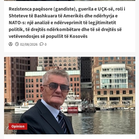
Rezistenca paqësore (gandiste), guerila e UÇK-së, roli i
Shteteve të Bashkuara të Amerikës dhe ndërhyrja e
NATO-s: një analizë e ndërveprimit të legjitimitetit
politik, të drejtës ndërkombëtare dhe të së drejtës së
vetëvendosjes së popullit të Kosovës
02/08/2026
0
Opinion