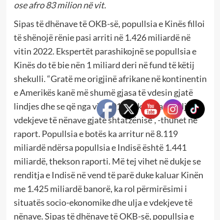
ose afro 83 milion në vit.
Sipas të dhënave të OKB-së, popullsia e Kinës filloi
të shënojë rënie pasi arriti në 1.426 miliardë në
vitin 2022. Ekspertët parashikojnë se popullsia e
Kinës do të bie nën 1 miliard deri në fund të këtij
shekulli. “Gratë me origjinë afrikane në kontinentin
e Amerikës kanë më shumë gjasa të vdesin gjatë
lindjes dhe se që nga viti 2016 nuk ka pasur ulje të
vdekjeve të nënave gjatë shtatzënisë”, -thuhet në
raport. Popullsia e botës ka arritur në 8.119
miliardë ndërsa popullsia e Indisë është 1.441
miliardë, thekson raporti. Më tej vihet në dukje se
renditja e Indisë në vend të parë duke kaluar Kinën
me 1.425 miliardë banorë, ka rol përmirësimi i
situatës socio-ekonomike dhe ulja e vdekjeve të
nënave. Sipas të dhënave të OKB-së, popullsia e