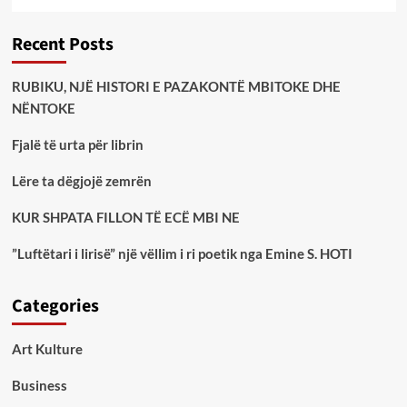
Recent Posts
RUBIKU, NJË HISTORI E PAZAKONTË MBITOKE DHE
NËNTOKE
Fjalë të urta për librin
Lëre ta dëgjojë zemrën
KUR SHPATA FILLON TË ECË MBI NE
”Luftëtari i lirisë” një vëllim i ri poetik nga Emine S. HOTI
Categories
Art Kulture
Business