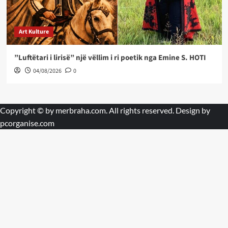
Art Kulture
”Luftëtari i lirisë” një vëllim i ri poetik nga Emine S. HOTI
04/08/2026
0
Copyright © by
merbraha.com
. All rights reserved. Design by
pcorganise.com