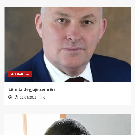
Art Kulture
Lëre ta dëgjojë zemrën
05/08/2026
0