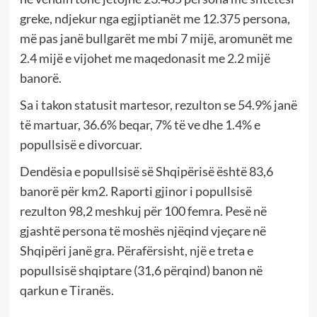
greke, ndjekur nga egjiptianët me 12.375 persona,
më pas janë bullgarët me mbi 7 mijë, aromunët me
2.4 mijë e vijohet me maqedonasit me 2.2 mijë
banorë.
Sa i takon statusit martesor, rezulton se 54.9% janë
të martuar, 36.6% beqar, 7% të ve dhe 1.4% e
popullsisë e divorcuar.
Dendësia e popullsisë së Shqipërisë është 83,6
banorë për km2. Raporti gjinor i popullsisë
rezulton 98,2 meshkuj për 100 femra. Pesë në
gjashtë persona të moshës njëqind vjeçare në
Shqipëri janë gra. Përafërsisht, një e treta e
popullsisë shqiptare (31,6 përqind) banon në
qarkun e Tiranës.