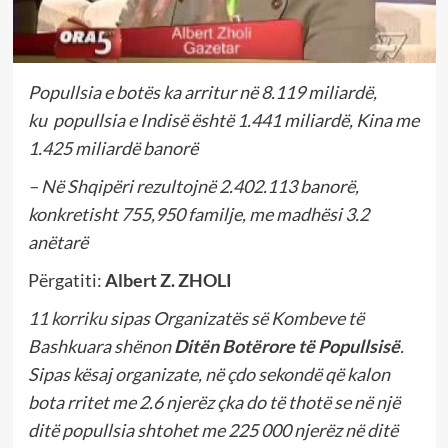
Popullsia e botës ka arritur në 8.119 miliardë,
ku popullsia e Indisë është 1.441 miliardë, Kina me
1.425 miliardë banorë
– Në Shqipëri rezultojnë 2.402.113 banorë,
konkretisht 755,950 familje, me madhësi 3.2
anëtarë
Përgatiti:
Albert Z. ZHOLI
11 korriku
sipas Organizatës së Kombeve të
Bashkuara shënon
Ditën Botërore të Popullsisë
.
Sipas kësaj organizate, në çdo sekondë që kalon
bota rritet me 2.6 njerëz çka do të thotë se në një
ditë popullsia shtohet me 225 000 njerëz në ditë