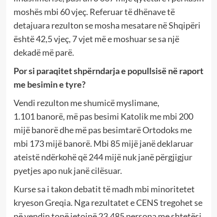
moshës mbi 60 vjeç. Referuar të dhënave të
detajuara rezulton se mosha mesatare në Shqipëri
është 42,5 vjeç, 7 vjet më e moshuar se sa një
dekadë më parë.
Por si paraqitet shpërndarja e popullsisë në raport
me besimin e tyre?
Vendi rezulton me shumicë myslimane,
1.101 banorë, më pas besimi Katolik me mbi 200
mijë banorë dhe më pas besimtarë Ortodoks me
mbi 173 mijë banorë. Mbi 85 mijë janë deklaruar
ateistë ndërkohë që 244 mijë nuk janë përgjigjur
pyetjes apo nuk janë cilësuar.
Kurse sa i takon debatit të madh mbi minoritetet
kryeson Greqia. Nga rezultatet e CENS tregohet se
në vendin tonë jetojnë 23.485 persona me shtetësi