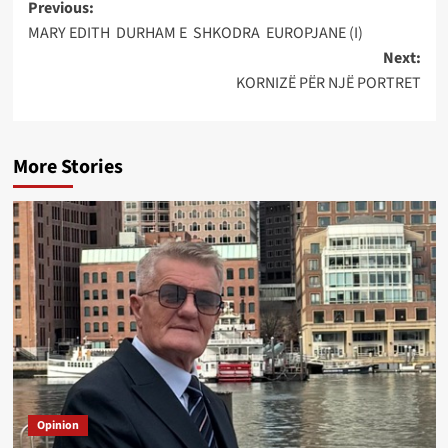
Post
Previous:
MARY EDITH DURHAM E SHKODRA EUROPJANE (I)
navigation
Next:
KORNIZË PËR NJË PORTRET
More Stories
Opinion