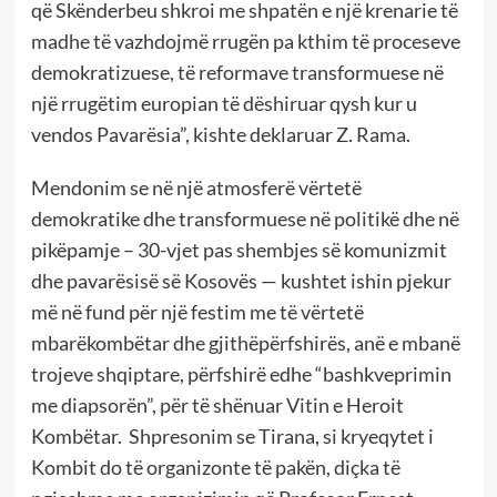
që Skënderbeu shkroi me shpatën e një krenarie të
madhe të vazhdojmë rrugën pa kthim të proceseve
demokratizuese, të reformave transformuese në
një rrugëtim europian të dëshiruar qysh kur u
vendos Pavarësia”, kishte deklaruar Z. Rama.
Mendonim se në një atmosferë vërtetë
demokratike dhe transformuese në politikë dhe në
pikëpamje – 30-vjet pas shembjes së komunizmit
dhe pavarësisë së Kosovës — kushtet ishin pjekur
më në fund për një festim me të vërtetë
mbarëkombëtar dhe gjithëpërfshirës, anë e mbanë
trojeve shqiptare, përfshirë edhe “bashkveprimin
me diapsorën”, për të shënuar Vitin e Heroit
Kombëtar. Shpresonim se Tirana, si kryeqytet i
Kombit do të organizonte të pakën, diçka të