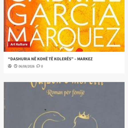
Art Kulture
“DASHURIA NË KOHË TË KOLERËS” – MARKEZ
06/08/2026
0