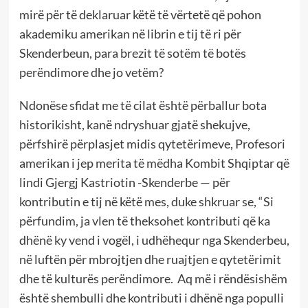
mirë për të deklaruar këtë të vërtetë që pohon
akademiku amerikan në librin e tij të ri për
Skenderbeun, para brezit të sotëm të botës
perëndimore dhe jo vetëm?
Ndonëse sfidat me të cilat është përballur bota
historikisht, kanë ndryshuar gjatë shekujve,
përfshirë përplasjet midis qytetërimeve, Profesori
amerikan i jep merita të mëdha Kombit Shqiptar që
lindi Gjergj Kastriotin -Skenderbe — për
kontributin e tij në këtë mes, duke shkruar se, “Si
përfundim, ja vlen të theksohet kontributi që ka
dhënë ky vend i vogël, i udhëhequr nga Skenderbeu,
në luftën për mbrojtjen dhe ruajtjen e qytetërimit
dhe të kulturës perëndimore. Aq më i rëndësishëm
është shembulli dhe kontributi i dhënë nga populli