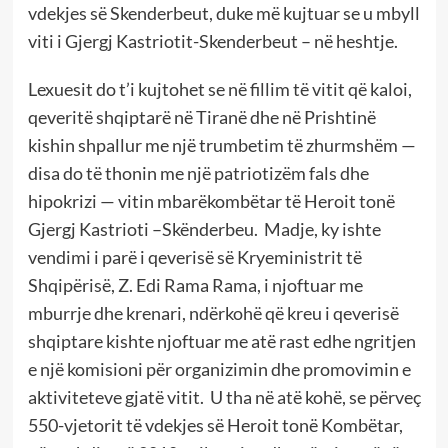
vdekjes së Skenderbeut, duke më kujtuar se u mbyll
viti i Gjergj Kastriotit-Skenderbeut – në heshtje.
Lexuesit do t’i kujtohet se në fillim të vitit që kaloi,
qeveritë shqiptarë në Tiranë dhe në Prishtinë
kishin shpallur me një trumbetim të zhurmshëm —
disa do të thonin me një patriotizëm fals dhe
hipokrizi — vitin mbarëkombëtar të Heroit tonë
Gjergj Kastrioti –Skënderbeu. Madje, ky ishte
vendimi i parë i qeverisë së Kryeministrit të
Shqipërisë, Z. Edi Rama Rama, i njoftuar me
mburrje dhe krenari, ndërkohë që kreu i qeverisë
shqiptare kishte njoftuar me atë rast edhe ngritjen
e një komisioni për organizimin dhe promovimin e
aktiviteteve gjatë vitit. U tha në atë kohë, se përveç
550-vjetorit të vdekjes së Heroit tonë Kombëtar,