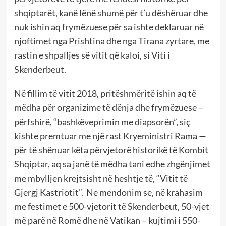
shqiptarët, kanë lënë shumë për t’u dëshëruar dhe
nuk ishin aq frymëzuese për sa ishte deklaruar në
njoftimet nga Prishtina dhe nga Tirana zyrtare, me
rastin e shpalljes së vitit që kaloi, si Viti i
Skenderbeut.
Në fillim të vitit 2018, pritëshmëritë ishin aq të
mëdha për organizime të dënja dhe frymëzuese –
përfshirë, “bashkëveprimin me diapsorën”, siç
kishte premtuar me një rast Kryeministri Rama —
për të shënuar këta përvjetorë historikë të Kombit
Shqiptar, aq sa janë të mëdha tani edhe zhgënjimet
me mbylljen krejtsisht në heshtje të, “Vitit të
Gjergj Kastriotit”. Ne mendonim se, në krahasim
me festimet e 500-vjetorit të Skenderbeut, 50-vjet
më parë në Romë dhe në Vatikan – kujtimi i 550-