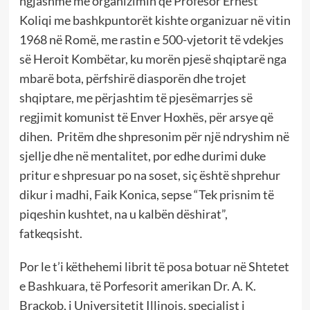
ngjashme me organizimin që Profesor Ernest
Koliqi me bashkpuntorët kishte organizuar në vitin
1968 në Romë, me rastin e 500-vjetorit të vdekjes
së Heroit Kombëtar, ku morën pjesë shqiptarë nga
mbarë bota, përfshirë diasporën dhe trojet
shqiptare, me përjashtim të pjesëmarrjes së
regjimit komunist të Enver Hoxhës, për arsye që
dihen. Pritëm dhe shpresonim për një ndryshim në
sjellje dhe në mentalitet, por edhe durimi duke
pritur e shpresuar po na soset, siç është shprehur
dikur i madhi, Faik Konica, sepse “Tek prisnim të
piqeshin kushtet, na u kalbën dëshirat”,
fatkeqsisht.
Por le t’i këthehemi librit të posa botuar në Shtetet
e Bashkuara, të Porfesorit amerikan Dr. A. K.
Brackob, i Universitetit Illinois, specialist i