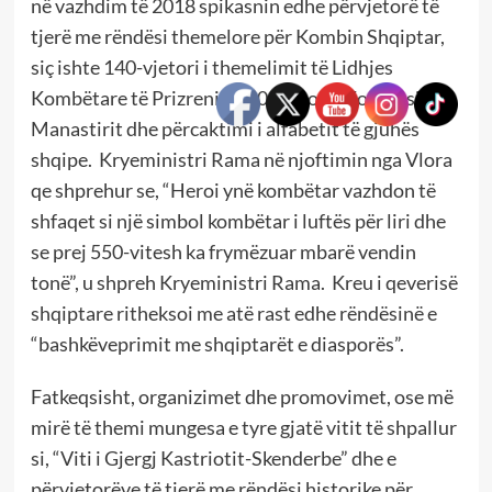
në vazhdim të 2018 spikasnin edhe përvjetorë të
tjerë me rëndësi themelore për Kombin Shqiptar,
siç ishte 140-vjetori i themelimit të Lidhjes
Kombëtare të Prizrenit, 110-vjetori i Kongresit të
Manastirit dhe përcaktimi i alfabetit të gjuhës
shqipe. Kryeministri Rama në njoftimin nga Vlora
qe shprehur se, “Heroi ynë kombëtar vazhdon të
shfaqet si një simbol kombëtar i luftës për liri dhe
se prej 550-vitesh ka frymëzuar mbarë vendin
tonë”, u shpreh Kryeministri Rama. Kreu i qeverisë
shqiptare ritheksoi me atë rast edhe rëndësinë e
“bashkëveprimit me shqiptarët e diasporës”.
Fatkeqsisht, organizimet dhe promovimet, ose më
mirë të themi mungesa e tyre gjatë vitit të shpallur
si, “Viti i Gjergj Kastriotit-Skenderbe” dhe e
përvjetorëve të tjerë me rëndësi historike për