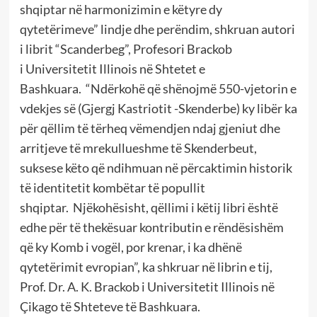
shqiptar në harmonizimin e këtyre dy
qytetërimeve” lindje dhe perëndim, shkruan autori
i librit “Scanderbeg”, Profesori Brackob
i Universitetit Illinois në Shtetet e
Bashkuara. “Ndërkohë që shënojmë 550-vjetorin e
vdekjes së (Gjergj Kastriotit -Skenderbe) ky libër ka
për qëllim të tërheq vëmendjen ndaj gjeniut dhe
arritjeve të mrekullueshme të Skenderbeut,
suksese këto që ndihmuan në përcaktimin historik
të identitetit kombëtar të popullit
shqiptar. Njëkohësisht, qëllimi i këtij libri është
edhe për të thekësuar kontributin e rëndësishëm
që ky Komb i vogël, por krenar, i ka dhënë
qytetërimit evropian”, ka shkruar në librin e tij,
Prof. Dr. A. K. Brackob i Universitetit Illinois në
Çikago të Shteteve të Bashkuara.