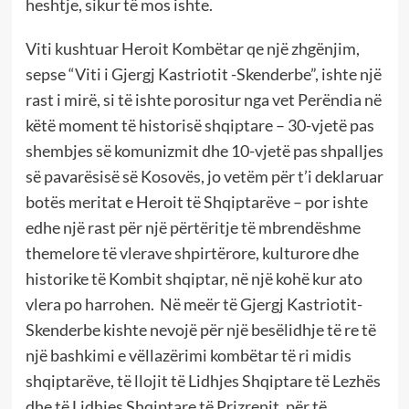
heshtje, sikur të mos ishte.
Viti kushtuar Heroit Kombëtar qe një zhgënjim,
sepse “Viti i Gjergj Kastriotit -Skenderbe”, ishte një
rast i mirë, si të ishte porositur nga vet Perëndia në
këtë moment të historisë shqiptare – 30-vjetë pas
shembjes së komunizmit dhe 10-vjetë pas shpalljes
së pavarësisë së Kosovës, jo vetëm për t’i deklaruar
botës meritat e Heroit të Shqiptarëve – por ishte
edhe një rast për një përtëritje të mbrendëshme
themelore të vlerave shpirtërore, kulturore dhe
historike të Kombit shqiptar, në një kohë kur ato
vlera po harrohen. Në meër të Gjergj Kastriotit-
Skenderbe kishte nevojë për një besëlidhje të re të
një bashkimi e vëllazërimi kombëtar të ri midis
shqiptarëve, të llojit të Lidhjes Shqiptare të Lezhës
dhe të Lidhjes Shqiptare të Prizrenit, për të