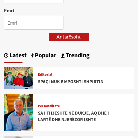
Emri
Antarësohu
Latest
Popular
Trending
Editorial
SPAÇI NUK E MPOSHTI SHPIRTIN
Personalitete
SA I THJESHTË NË DUKJE, AQ DHE I
LARTË DHE NJERËZOR ISHTE