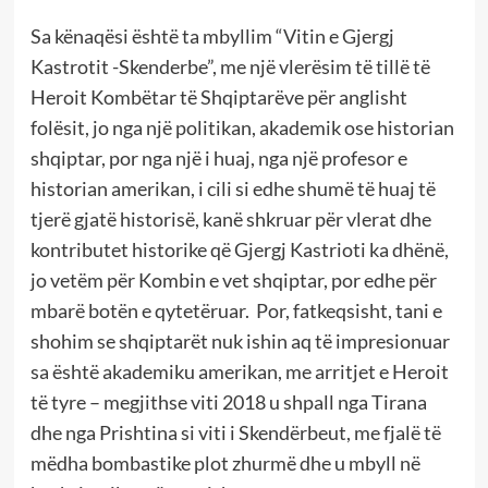
Sa kënaqësi është ta mbyllim “Vitin e Gjergj
Kastrotit -Skenderbe”, me një vlerësim të tillë të
Heroit Kombëtar të Shqiptarëve për anglisht
folësit, jo nga një politikan, akademik ose historian
shqiptar, por nga një i huaj, nga një profesor e
historian amerikan, i cili si edhe shumë të huaj të
tjerë gjatë historisë, kanë shkruar për vlerat dhe
kontributet historike që Gjergj Kastrioti ka dhënë,
jo vetëm për Kombin e vet shqiptar, por edhe për
mbarë botën e qytetëruar. Por, fatkeqsisht, tani e
shohim se shqiptarët nuk ishin aq të impresionuar
sa është akademiku amerikan, me arritjet e Heroit
të tyre – megjithse viti 2018 u shpall nga Tirana
dhe nga Prishtina si viti i Skendërbeut, me fjalë të
mëdha bombastike plot zhurmë dhe u mbyll në