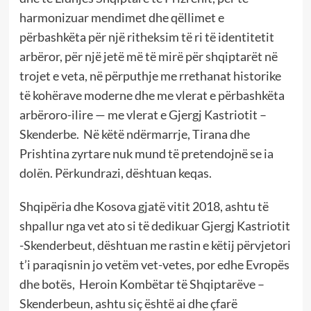
harmonizuar mendimet dhe qëllimet e
përbashkëta për një ritheksim të ri të identitetit
arbëror, për një jetë më të mirë për shqiptarët në
trojet e veta, në përputhje me rrethanat historike
të kohërave moderne dhe me vlerat e përbashkëta
arbëroro-ilire — me vlerat e Gjergj Kastriotit –
Skenderbe. Në këtë ndërmarrje, Tirana dhe
Prishtina zyrtare nuk mund të pretendojnë se ia
dolën. Përkundrazi, dështuan keqas.
Shqipëria dhe Kosova gjatë vitit 2018, ashtu të
shpallur nga vet ato si të dedikuar Gjergj Kastriotit
-Skenderbeut, dështuan me rastin e këtij përvjetori
t’i paraqisnin jo vetëm vet-vetes, por edhe Evropës
dhe botës, Heroin Kombëtar të Shqiptarëve –
Skenderbeun, ashtu siç është ai dhe çfarë