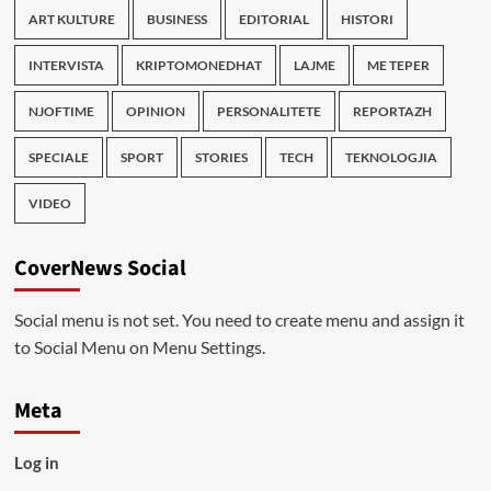
ART KULTURE
BUSINESS
EDITORIAL
HISTORI
INTERVISTA
KRIPTOMONEDHAT
LAJME
ME TEPER
NJOFTIME
OPINION
PERSONALITETE
REPORTAZH
SPECIALE
SPORT
STORIES
TECH
TEKNOLOGJIA
VIDEO
CoverNews Social
Social menu is not set. You need to create menu and assign it
to Social Menu on Menu Settings.
Meta
Log in