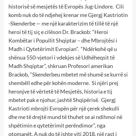
historisë së mesjetës të Evropës Jug-Lindore. Cili
komb nuk do të ndjehej krenar me Gjergj Kastriotin
-Skenderbe — me një karakterizim të tillë të një
heroi të tij siç e cilëson Dr. Brackob: “Heroi
Kombëtar i Popullit Shqiptar – dhe Mbrojtësi i
Madh i Qytetërimit Evropian”. “Ndërkohë që u
shënua 550-vjetori i vdekjes së Udhëheqsit të
Madh Shqiptar”, shkruan Profesori amerikan
Brackob, “Skenderbeu mbetet më shumë se kurrë si
shembëll edhe për kohën moderne. Si njëri prej
heronjve të vërtetë të Mesjetës, historia e tij
mbetet pak e njohur, jashtë Shqipërisë. Gjergj
Kastrioti mbrojti Evropën për një çerek shekulli
dhe me të drejtë mund të thuhet se ai ndihmoi në
shpëtimin e qytetërimit perëndimor”, nga
otomanët. A nuk do të ishte viti 2018, një rast i