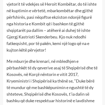
vjetorit të vdekjes së Heroit Kombëtar, do të ishte
në kuptimin e vërtetë, mbarkombëtar dhe gjithë
përfshirës, pasi nëqoftse ekziston ndonjë figurë
nga historia e Kombit që i bashkon të gjithë
shqiptarët pa dallim – atëherë ai duhej të ishte
Gjergj Kastrioti Skenderbeu. Kjo nuk ndodhi
fatkeqsisht, por të pakën, kemi një logo që na e
kujton këtë përvjetor!
Me mburrje dhe krenari, në mbledhjen e
përbashkët të dy qeverive asaj të Shqipërisë dhe të
Kosovës, në Korçë nëntorin e vitit 2017,
Kryeministri i Shqipërisë ka thënë se, “Duke bërë
të mundur që me bashkëpunimin e ngushtë të dy
shteteve, Shqipërisë dhe Kosovës, t’ia dalin së
bashku që duke respektuar historinë e lavdishme