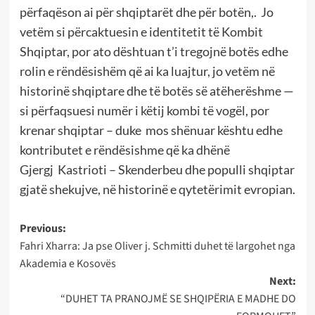
përfaqëson ai për shqiptarët dhe për botën,. Jo
vetëm si përcaktuesin e identitetit të Kombit
Shqiptar, por ato dështuan t’i tregojnë botës edhe
rolin e rëndësishëm që ai ka luajtur, jo vetëm në
historinë shqiptare dhe të botës së atëherëshme —
si përfaqsuesi numër i këtij kombi të vogël, por
krenar shqiptar – duke mos shënuar kështu edhe
kontributet e rëndësishme që ka dhënë
Gjergj Kastrioti – Skenderbeu dhe populli shqiptar
gjatë shekujve, në historinë e qytetërimit evropian.
Post
Previous:
Fahri Xharra: Ja pse Oliver j. Schmitti duhet të largohet nga
navigation
Akademia e Kosovës
Next:
“DUHET TA PRANOJMË SE SHQIPËRIA E MADHE DO