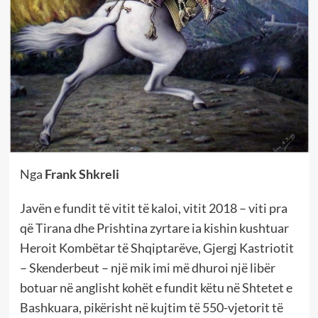
Nga
Frank Shkreli
Javën e fundit të vitit të kaloi, vitit 2018 – viti pra
që Tirana dhe Prishtina zyrtare ia kishin kushtuar
Heroit Kombëtar të Shqiptarëve, Gjergj Kastriotit
– Skenderbeut – një mik imi më dhuroi një libër
botuar në anglisht kohët e fundit këtu në Shtetet e
Bashkuara, pikërisht në kujtim të 550-vjetorit të