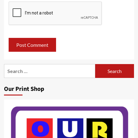
Search
for:
Our Print Shop