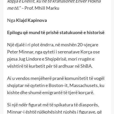
kopja e Diellit, ku në të krahasohet Enver Hoxha
me të.” –
Prof. Mhill Marku
Nga
Klajd Kapinova
Epilogu që mund të prishë statukuonë e historisë
Një djalë i ri plot ëndrra, në moshën 20-vjeçare
Peter Minnar, nga qyteti i serenatave Korça ose
pjesa Jug Lindore e Shqipërisë, mori rrugën e
vështirë të kurbetit për të ardhuar në ShBA.
Ai u vendos menjëherë pranë komunitetit të vogël
shqiptar në qytetin e Boston-it, Massachusets, ku
kishte dhe shumë emigrantë të tjerë korçarë.
Si një ndër figurat më të spikatura të diasporës,
Minnar-i është njëkohësisht njohës i figurave, që