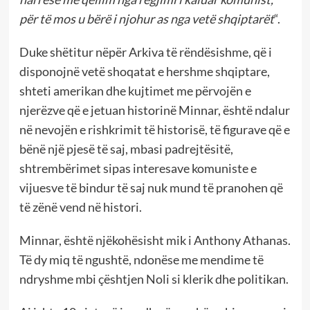
për të mos u bërë i njohur as nga vetë shqiptarët
“.
Duke shëtitur nëpër Arkiva të rëndësishme, që i
disponojnë vetë shoqatat e hershme shqiptare,
shteti amerikan dhe kujtimet me përvojën e
njerëzve që e jetuan historinë Minnar, është ndalur
në nevojën e rishkrimit të historisë, të figurave që e
bënë një pjesë të saj, mbasi padrejtësitë,
shtrembërimet sipas interesave komuniste e
vijuesve të bindur të saj nuk mund të pranohen që
të zënë vend në histori.
Minnar, është njëkohësisht mik i Anthony Athanas.
Të dy miq të ngushtë, ndonëse me mendime të
ndryshme mbi çështjen Noli si klerik dhe politikan.