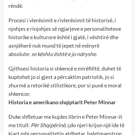
rëndë.
Procesi i vlerësimit e rivlerësimit të historisë, i
njohjes e rinjohjes së ngjarjeve e personaliteteve
historike e kulturore është i gjatë, i vështirë dhe
asnjëherë nuk mund të jepet në mënyrë
absolute:
se kështu është e jo ndryshe
.
Gjithsesi historia si shkencë e mirëfilltë, duhet të
kuptohet jo si gjest a përcaktim patriotik, jo si
zhurmë a retorikë stilistikore, por si punë e moral
shkencor.
Historia e amerikano shqiptarit Peter Minnar
Duke shfletuar me kujdes librin e Peter Minnar-it
me titull:
Për Shqipërinë
, çdo njeri krijon një ide të
kjart mbi personalitetin atdhetar, baletmaestron,