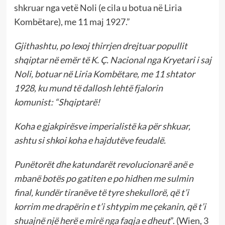
shkruar nga vetë Noli (e cila u botua në Liria
Kombëtare), me 11 maj 1927.”
Gjithashtu, po lexoj thirrjen drejtuar popullit
shqiptar në emër të K. Ç. Nacional nga Kryetari i saj
Noli, botuar në Liria Kombëtare, me 11 shtator
1928, ku mund të dallosh lehtë fjalorin
komunist:
“Shqiptarë!
Koha e gjakpirësve imperialistë ka për shkuar,
ashtu si shkoi koha e hajdutëve feudalë.
Punëtorët dhe katundarët revolucionarë anë e
mbanë botës po gatiten e po hidhen me sulmin
final, kundër tiranëve të tyre shekullorë, që t’i
korrim me drapërin e t’i shtypim me çekanin, që t’i
shuajnë një herë e mirë nga faqja e dheut
”. (Wien, 3