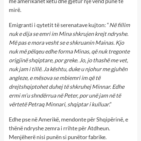
me amerikanët këtu dhe gjetur një vend pune të
mirë.
Emigranti i qytetit të serenatave kujton: “
Në fillim
nuk e dija se emri im Mina shkrujen krejt ndryshe.
Më pas e mora vesht se e shkruanin Mainas. Kjo
nuk më pëlqeu edhe forma Minas, që nuk tregonte
origjinë shqiptare, por greke. Jo, jo thashë me vet,
nuk jam i tillë. Ja kështu, duke u njohur me gjuhën
angleze, e mësova se mbiemri im që të
drejtshqiptohet duhej të shkruhej Minnar. Edhe
ermi m’u shndërrua në Peter, por unë jam në të
vërtetë Petraq Minnari, shqiptar i kulluar
.”
Edhe pse në Amerikë, mendonte për Shqipërinë, e
thënë ndryshe zemra i rrihte për Atdheun.
Menjëherë nisi punën si punëtor fabrike.