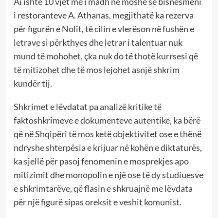
Ai ishte 10 vjet më i madh në moshë se bisnesmeni
i restoranteve A. Athanas, megjithatë ka rezerva
për figurën e Nolit, të cilin e vlerëson në fushën e
letrave si përkthyes dhe letrar i talentuar nuk
mund të mohohet, çka nuk do të thotë kurrsesi që
të mitizohet dhe të mos lejohet asnjë shkrim
kundër tij.
Shkrimet e lëvdatat pa analizë kritike të
faktoshkrimeve e dokumenteve autentike, ka bërë
që në Shqipëri të mos ketë objektivitet ose e thënë
ndryshe shterpësia e krijuar në kohën e diktaturës,
ka sjellë për pasoj fenomenin e mosprekjes apo
mitizimit dhe monopolin e një ose të dy studiuesve
e shkrimtarëve, që flasin e shkruajnë me lëvdata
për një figurë sipas oreksit e veshit komunist.