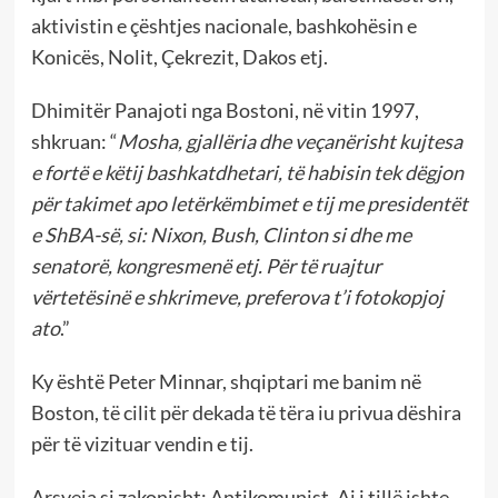
aktivistin e çështjes nacionale, bashkohësin e
Konicës, Nolit, Çekrezit, Dakos etj.
Dhimitër Panajoti nga Bostoni, në vitin 1997,
shkruan: “
Mosha, gjallëria dhe veçanërisht kujtesa
e fortë e këtij bashkatdhetari, të habisin tek dëgjon
për takimet apo letërkëmbimet e tij me presidentët
e ShBA-së, si: Nixon, Bush, Clinton si dhe me
senatorë, kongresmenë etj. Për të ruajtur
vërtetësinë e shkrimeve, preferova t’i fotokopjoj
ato
.”
Ky është Peter Minnar, shqiptari me banim në
Boston, të cilit për dekada të tëra iu privua dëshira
për të vizituar vendin e tij.
Arsyeja si zakonisht: Antikomunist. Ai i tillë ishte