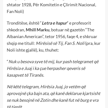
shtator 1928, Për Komitetin e Çlirimit Nacional,
Fan Noli)
Tronditëse, është “
Letra e hapur
” e profesorit
shkodran,
Mhill Marku
, botuar në gazetën “The
Albanian American”, tetor 1956, faqe 4, e shkruar
shqip me titull:
Mirësisë së Tij, Fan S. Noli
(pra, kur
Noli ishte gjallë), ku, thuhet:
“
Nuk u besova syve të mij, kur pash telegramet që
Hirësia e Juaj i ka çue herpasher qeveris së
kasapvet të Tiranës.
Në këtë telegram, Hirësia Juaj, jo vetëm që
aprovojnë çka bajn ata, që kanë deklarue kjartsisht
se nuk besojnë në Zotin dhe kanë fut në burg e vra
të tjerët…