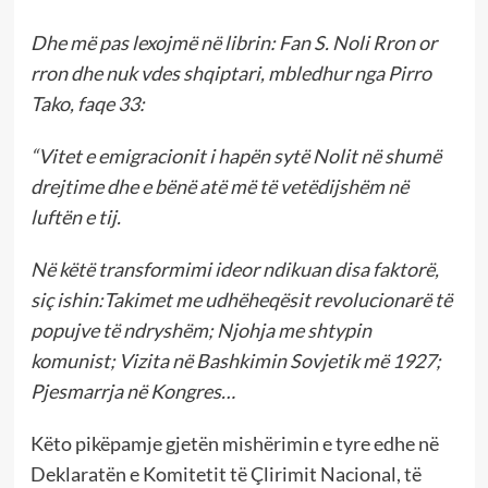
Dhe më pas lexojmë në librin: Fan S. Noli Rron or
rron dhe nuk vdes shqiptari, mbledhur nga Pirro
Tako, faqe 33:
“Vitet e emigracionit i hapën sytë Nolit në shumë
drejtime dhe e bënë atë më të vetëdijshëm në
luftën e tij.
Në këtë transformimi ideor ndikuan disa faktorë,
siç ishin:Takimet me udhëheqësit revolucionarë të
popujve të ndryshëm; Njohja me shtypin
komunist; Vizita në Bashkimin Sovjetik më 1927;
Pjesmarrja në Kongres…
Këto pikëpamje gjetën mishërimin e tyre edhe në
Deklaratën e Komitetit të Çlirimit Nacional, të