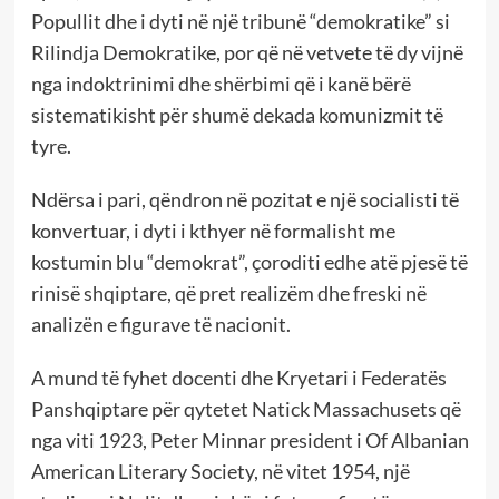
Popullit dhe i dyti në një tribunë “demokratike” si
Rilindja Demokratike, por që në vetvete të dy vijnë
nga indoktrinimi dhe shërbimi që i kanë bërë
sistematikisht për shumë dekada komunizmit të
tyre.
Ndërsa i pari, qëndron në pozitat e një socialisti të
konvertuar, i dyti i kthyer në formalisht me
kostumin blu “demokrat”, çoroditi edhe atë pjesë të
rinisë shqiptare, që pret realizëm dhe freski në
analizën e figurave të nacionit.
A mund të fyhet docenti dhe Kryetari i Federatës
Panshqiptare për qytetet Natick Massachusets që
nga viti 1923, Peter Minnar president i Of Albanian
American Literary Society, në vitet 1954, një