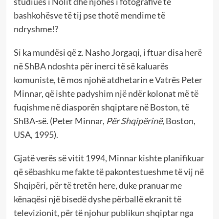
studiues i Nolit dhe njohës i fotografive të
bashkohësve të tij pse thotë mendime të
ndryshme!?
Si ka mundësi që z. Nasho Jorgaqi, i ftuar disa herë
në ShBA ndoshta për inerci të së kaluarës
komuniste, të mos njohë atdhetarin e Vatrës Peter
Minnar, që ishte padyshim një ndër kolonat më të
fuqishme në diasporën shqiptare në Boston, të
ShBA-së. (Peter Minnar,
Për Shqipërinë
, Boston,
USA, 1995).
Gjatë verës së vitit 1994, Minnar kishte planifikuar
që sëbashku me fakte të pakontestueshme të vij në
Shqipëri, për të tretën here, duke pranuar me
kënaqësi një bisedë dyshe përballë ekranit të
televizionit, për të njohur publikun shqiptar nga