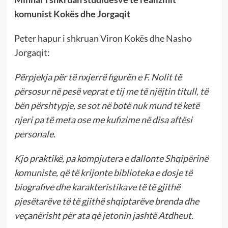
komunist Kokës dhe Jorgaqit
Peter hapur i shkruan Viron Kokës dhe Nasho
Jorgaqit:
Përpjekja për të nxjerrë figurën e F. Nolit të
përsosur në pesë veprat e tij me të njëjtin titull, të
bën përshtypje, se sot në botë nuk mund të ketë
njeri pa të meta ose me kufizime në disa aftësi
personale.
Kjo praktikë, pa kompjutera e dallonte Shqipërinë
komuniste, që të krijonte biblioteka e dosje të
biografive dhe karakteristikave të të gjithë
pjesëtarëve të të gjithë shqiptarëve brenda dhe
veçanërisht për ata që jetonin jashtë Atdheut.