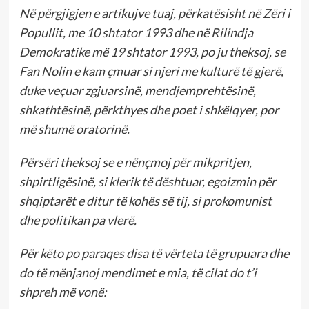
Në përgjigjen e artikujve tuaj, përkatësisht në Zëri i
Popullit, me 10 shtator 1993 dhe në Rilindja
Demokratike më 19 shtator 1993, po ju theksoj, se
Fan Nolin e kam çmuar si njeri me kulturë të gjerë,
duke veçuar zgjuarsinë, mendjemprehtësinë,
shkathtësinë, përkthyes dhe poet i shkëlqyer, por
më shumë oratorinë.
Përsëri theksoj se e nënçmoj për mikpritjen,
shpirtligësinë, si klerik të dështuar, egoizmin për
shqiptarët e ditur të kohës së tij, si prokomunist
dhe politikan pa vlerë.
Për këto po paraqes disa të vërteta të grupuara dhe
do të mënjanoj mendimet e mia, të cilat do t’i
shpreh më vonë: