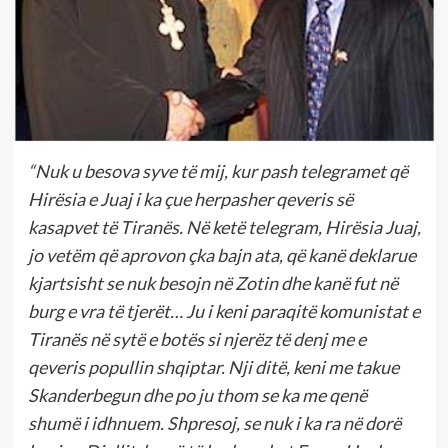
“Nuk u besova syve të mij, kur pash telegramet që
Hirësia e Juaj i ka çue herpasher qeveris së
kasapvet të Tiranës. Në ketë telegram, Hirësia Juaj,
jo vetëm që aprovon çka bajn ata, që kanë deklarue
kjartsisht se nuk besojn në Zotin dhe kanë fut në
burg e vra të tjerët… Ju i keni paraqitë komunistat e
Tiranës në sytë e botës si njerëz të denj me e
qeveris popullin shqiptar. Nji ditë, keni me takue
Skanderbegun dhe po ju thom se ka me qenë
shumë i idhnuem. Shpresoj, se nuk i ka ra në dorë