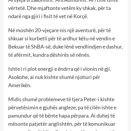
vërtetë. Dhe mjaftonte vetëm ky shkak, për ta
ndarë nga gjiri i fisit të vet në Korçë.
Në moshën 20-vjeçare nis një aventurë, për të
shkuar si kurbetli për të ardhur këtu në vendin e
Bekuar të ShBA-së, duke lënë vendlindjen e dashur,
të afërmit, kundra dëshirës së nënës.
Ishte i ri plot energji e ëndrra që i vlonin në gji.
Asokohe, ai nuk kishte shumë njohuri për
Amerikën.
Midis shumë problemeve të tjera Peter-i kishte
përvetësimin e gjuhës angleze, pa të cilën ishte e
pamundur që të bënte hapa përpara. Ai duhej të
mësonte patjetër anglishtën, për të komunikuar