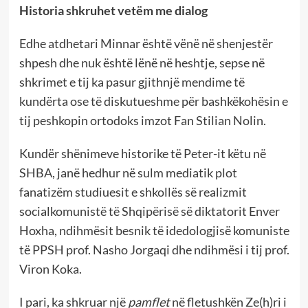
Historia shkruhet vetëm me dialog
Edhe atdhetari Minnar është vënë në shenjestër
shpesh dhe nuk është lënë në heshtje, sepse në
shkrimet e tij ka pasur gjithnjë mendime të
kundërta ose të diskutueshme për bashkëkohësin e
tij peshkopin ortodoks imzot Fan Stilian Nolin.
Kundër shënimeve historike të Peter-it këtu në
SHBA, janë hedhur në sulm mediatik plot
fanatizëm studiuesit e shkollës së realizmit
socialkomunistë të Shqipërisë së diktatorit Enver
Hoxha, ndihmësit besnik të idedologjisë komuniste
të PPSH prof. Nasho Jorgaqi dhe ndihmësi i tij prof.
Viron Koka.
I pari, ka shkruar një
pamflet
në fletushkën Ze(h)ri i