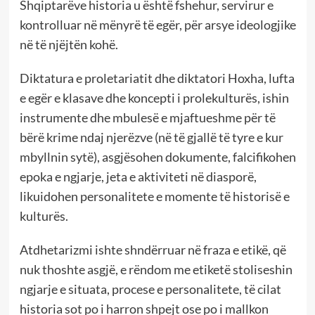
Shqiptarëve historia u është fshehur, servirur e
kontrolluar në mënyrë të egër, për arsye ideologjike
në të njëjtën kohë.
Diktatura e proletariatit dhe diktatori Hoxha, lufta
e egër e klasave dhe koncepti i prolekulturës, ishin
instrumente dhe mbulesë e mjaftueshme për të
bërë krime ndaj njerëzve (në të gjallë të tyre e kur
mbyllnin sytë), asgjësohen dokumente, falcifikohen
epoka e ngjarje, jeta e aktiviteti në diasporë,
likuidohen personalitete e momente të historisë e
kulturës.
Atdhetarizmi ishte shndërruar në fraza e etikë, që
nuk thoshte asgjë, e rëndom me etiketë stoliseshin
ngjarje e situata, procese e personalitete, të cilat
historia sot po i harron shpejt ose po i mallkon