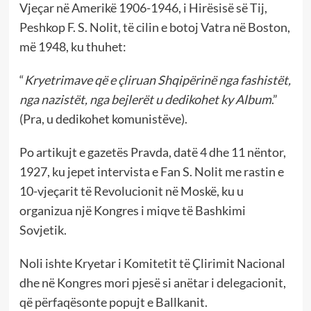
Vjeçar në Amerikë 1906-1946, i Hirësisë së Tij,
Peshkop F. S. Nolit, të cilin e botoj Vatra në Boston,
më 1948, ku thuhet:
“
Kryetrimave që e çliruan Shqipërinë nga fashistët,
nga nazistët, nga bejlerët u dedikohet ky Album
.”
(Pra, u dedikohet komunistëve).
Po artikujt e gazetës Pravda, datë 4 dhe 11 nëntor,
1927, ku jepet intervista e Fan S. Nolit me rastin e
10-vjeçarit të Revolucionit në Moskë, ku u
organizua një Kongres i miqve të Bashkimi
Sovjetik.
Noli ishte Kryetar i Komitetit të Çlirimit Nacional
dhe në Kongres mori pjesë si anëtar i delegacionit,
që përfaqësonte popujt e Ballkanit.