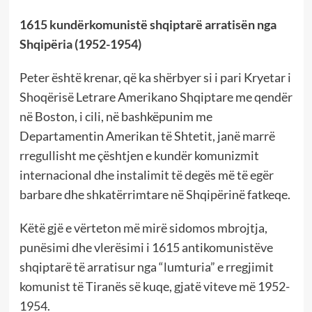
1615 kundërkomunistë shqiptarë arratisën nga
Shqipëria (1952-1954)
Peter është krenar, që ka shërbyer si i pari Kryetar i
Shoqërisë Letrare Amerikano Shqiptare me qendër
në Boston, i cili, në bashkëpunim me
Departamentin Amerikan të Shtetit, janë marrë
rregullisht me çështjen e kundër komunizmit
internacional dhe instalimit të degës më të egër
barbare dhe shkatërrimtare në Shqipërinë fatkeqe.
Këtë gjë e vërteton më mirë sidomos mbrojtja,
punësimi dhe vlerësimi i 1615 antikomunistëve
shqiptarë të arratisur nga “lumturia” e rregjimit
komunist të Tiranës së kuqe, gjatë viteve më 1952-
1954.