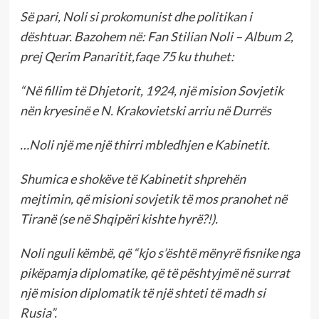
Së pari, Noli si prokomunist dhe politikan i
dështuar. Bazohem në: Fan Stilian Noli – Album 2,
prej Qerim Panaritit,faqe 75 ku thuhet:
“Në fillim të Dhjetorit, 1924, një mision Sovjetik
nën kryesinë e N. Krakovietski arriu në Durrës
…Noli një me një thirri mbledhjen e Kabinetit.
Shumica e shokëve të Kabinetit shprehën
mejtimin, që misioni sovjetik të mos pranohet në
Tiranë (se në Shqipëri kishte hyrë?!).
Noli nguli këmbë, që “kjo s’është mënyrë fisnike nga
pikëpamja diplomatike, që të pështyjmë në surrat
një mision diplomatik të një shteti të madh si
Rusia”.