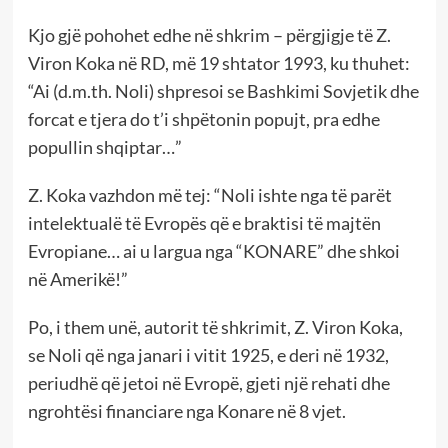
Kjo gjë pohohet edhe në shkrim – përgjigje të Z.
Viron Koka në RD, më 19 shtator 1993, ku thuhet:
“Ai (d.m.th. Noli) shpresoi se Bashkimi Sovjetik dhe
forcat e tjera do t’i shpëtonin popujt, pra edhe
popullin shqiptar…”
Z. Koka vazhdon më tej: “Noli ishte nga të parët
intelektualë të Evropës që e braktisi të majtën
Evropiane… ai u largua nga “KONARE” dhe shkoi
në Amerikë!”
Po, i them unë, autorit të shkrimit, Z. Viron Koka,
se Noli që nga janari i vitit 1925, e deri në 1932,
periudhë që jetoi në Evropë, gjeti një rehati dhe
ngrohtësi financiare nga Konare në 8 vjet.