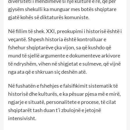
diversiteti i mendimeve si një kulturë e re, që për
gjysëm shekulli ka munguar mes botës shqiptare
gjatë kohës së diktaturës komuniste.
Në fillim të shek. XXI, preokupimi i historisë është i
veçantë. Shpesh historia është kontrolluar e
fshehur shqiptarëve çka vijon, sa që kushdo që
mund të sjellë argumente e dokumenteve arkivore
të ndryshëm, vihen në shigjetat e sulmeve, që vijnë
nga ata që e shkruan siç deshën atë.
Në fushatën e fshehjes e falsifikimit sistematik të
historisë dhe kulturës, e ka pësuar pjesa më e mirë,
ngjarje e situatë, personalitete e procese, të cilat
shqiptarët tash duan t’i zbulojnë e jetojnë
intensivisht.