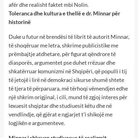
afër dhe realisht faktet mbi Nolin.
Toleranca dhe kultura e thellë e dr. Minnar për
historinë
Duke u futur në brendësi të librit të autorit Minnar,
të shoqëruar me letra, shkrime publicistike me
prëmbajtje atdhetare, për figurat qëndrore të
diasporës, argumentet pse duhet rrëzuar dhe
shkatërruar komunizmi në Shqipëri, që populli i tij
të jetojë i lirë në demokraci sikurse shumë shtete
të tjera të përparuara, më tërhoqi vëmendjen edhe
një shkrim origjinal, i cili, mund të zgjoj interes për
lexuesit shqiptar dhe studiuesit këtu dhe në
vendlindje, që gjërat e ngjarjet t’i shikojë me
logjikën e argumenteve.
Minnar i shkruan studiuesve të realizmit