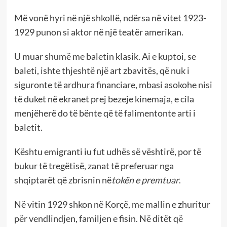
Më vonë hyri në një shkollë, ndërsa në vitet 1923-
1929 punon si aktor në një teatër amerikan.
U muar shumë me baletin klasik. Ai e kuptoi, se
baleti, ishte thjeshtë një art zbavitës, që nuk i
siguronte të ardhura financiare, mbasi asokohe nisi
të duket në ekranet prej bezeje kinemaja, e cila
menjëherë do të bënte që të falimentonte arti i
baletit.
Kështu emigranti iu fut udhës së vështirë, por të
bukur të tregëtisë, zanat të preferuar nga
shqiptarët që zbrisnin në
tokën e premtuar
.
Në vitin 1929 shkon në Korçë, me mallin e zhuritur
për vendlindjen, familjen e fisin. Në ditët që