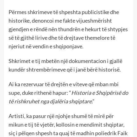
Përmes shkrimeve të shpeshta publicistike dhe
historike, denoncoi me fakte vijueshmërisht
gjendjen e rëndë nën thundrën e hekurt të shtypjes
së të gjithë lirive dhe të drejtave themelore të
njeriut në vendin e shqiponjave.
Shkrimet e tij mbetën një dokumentacion i gjallë
kundër shtrembërimeve që i janë bërë historisë.
Ai ka rezervuar të drejtën e viteve që mban mbi
supe, duke rithenë hapur: “
Historia e Shqipërisë do
të rishkruhet nga djalëria shqiptare
.”
Artisti, ka pasur një njohje shumë të mirë për
mikun e tij të vjetër, kollosin e mendimit shqiptar,
siç i pëlqen shpesh ta quaj të madhin poliedrik Faik