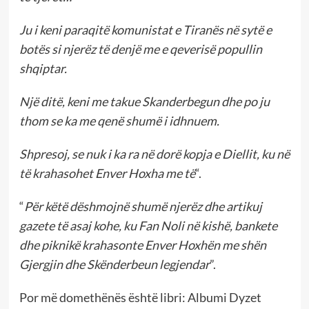
Ju i keni paraqitë komunistat e Tiranës në sytë e
botës si njerëz të denjë me e qeverisë popullin
shqiptar.
Një ditë, keni me takue Skanderbegun dhe po ju
thom se ka me qenë shumë i idhnuem.
Shpresoj, se nuk i ka ra në dorë kopja e Diellit, ku në
të krahasohet Enver Hoxha me të
“.
“
Për këtë dëshmojnë shumë njerëz dhe artikuj
gazete të asaj kohe, ku Fan Noli në kishë, bankete
dhe piknikë krahasonte Enver Hoxhën me shën
Gjergjin dhe Skënderbeun legjendar
”.
Por më domethënës është libri: Albumi Dyzet