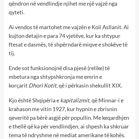
qëndron në vendlindje njihet me një vajzë nga
qyteti.
Ai vendos të martohet me vajzën e Koli Asllanit. Ai
kujton detajin e para 74 vjetëve, kur ka shtypur
ftesat e dasmës, të shpërndarë miqve e shokëve të
tij.
Ende sot funksionojnë disa pjesë (relike) të
mbetura nga shtypshkronja me emrin e
korçarit
Dhori Kotit
, që i përkasin shekullit XIX.
Kjo është Shqipëria e
kapitalizmit
, që Minnar-i e
krahason me vitin 1927, kur hypnin e zbrisnin
qeveritë pa bërë asgjë për popullin. Me keqardhjen
e thellë që ka për vendlindjen, ai shpesh ka shkruar
tema të ndryshme në mediat amerikane të kohës.