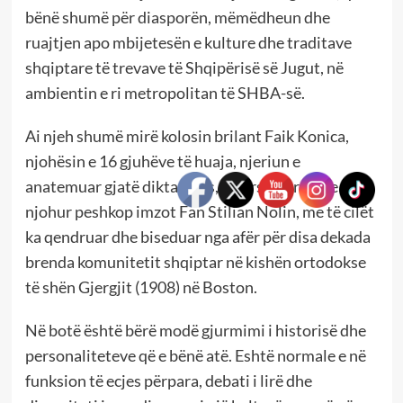
bënë shumë për diasporën, mëmëdheun dhe
ruajtjen apo mbijetesën e kulture dhe traditave
shqiptare të trevave të Shqipërisë së Jugut, në
ambientin e ri metropolitan të SHBA-së.
Ai njeh shumë mirë kolosin brilant Faik Konica,
njohësin e 16 gjuhëve të huaja, njeriun e
anatemuar gjatë diktaturës, sikurse letrarin e
njohur peshkop imzot Fan Stilian Nolin, me të cilët
ka qendruar dhe biseduar nga afër për disa dekada
brenda komunitetit shqiptar në kishën ortodokse
të shën Gjergjit (1908) në Boston.
Në botë është bërë modë gjurmimi i historisë dhe
personaliteteve që e bënë atë. Eshtë normale e në
funksion të ecjes përpara, debati i lirë dhe