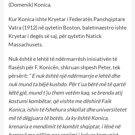
(Domenik) Konica.
Kur Konica ishte Kryetar i Federatës Panshqiptare
Vatra (1912) në qytetin Boston, baletmaestro ishte
Kryetar i degës së saj, për qytetin Natick
Massachusets.
Nuk është e lehtë të ndërmarrësh inisiativën të
flasësh për F. Konicën, shkruan shpesh Peter, tek
përsërit: “
E nuk është një ndërmarrje e lehtë dhe
nuk mund ta bëjë kushdo. Për t’ua bërë më të qartë
këtë gjë, mund t’ju them vetëm kaq, se brenda atij
kostumi kombëtar, që vishte me dëshirë Faik
Konica, ishin të fshehura shkollat dhe universitetet
më të dëgjuara të botës. Ja ky është Konica,
krenaria e mendimit të kombit shqiptar, i lënë në
harresë me qëllim nga regjimi i kaluar komunist,