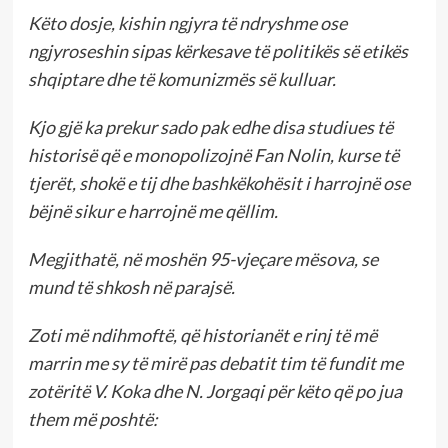
Këto dosje, kishin ngjyra të ndryshme ose
ngjyroseshin sipas kërkesave të politikës së etikës
shqiptare dhe të komunizmës së kulluar.
Kjo gjë ka prekur sado pak edhe disa studiues të
historisë që e monopolizojnë Fan Nolin, kurse të
tjerët, shokë e tij dhe bashkëkohësit i harrojnë ose
bëjnë sikur e harrojnë me qëllim.
Megjithatë, në moshën 95-vjeçare mësova, se
mund të shkosh në parajsë.
Zoti më ndihmoftë, që historianët e rinj të më
marrin me sy të mirë pas debatit tim të fundit me
zotëritë V. Koka dhe N. Jorgaqi për këto që po jua
them më poshtë: