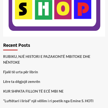
Recent Posts
RUBIKU, NJË HISTORI E PAZAKONTË MBITOKE DHE
NËNTOKE
Fjalë të urta për librin
Lëre ta dëgjojë zemrën
KUR SHPATA FILLON TË ECË MBI NE
”Luftëtari i lirisë” një vëllim i ri poetik nga Emine S. HOTI