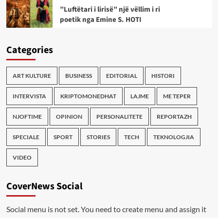
”Luftëtari i lirisë” një vëllim i ri
poetik nga Emine S. HOTI
Categories
ART KULTURE
BUSINESS
EDITORIAL
HISTORI
INTERVISTA
KRIPTOMONEDHAT
LAJME
ME TEPER
NJOFTIME
OPINION
PERSONALITETE
REPORTAZH
SPECIALE
SPORT
STORIES
TECH
TEKNOLOGJIA
VIDEO
CoverNews Social
Social menu is not set. You need to create menu and assign it