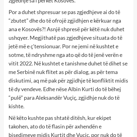
zgjedhje sa i përket Kosovës.
Por a duhet shpresuar se pas zgjedhjeve ai do të
“zbutet” dhe do të ofrojë zgjidhjen e kërkuar nga
ana e Kosovës?! Asnjë shpresë për këtë nuk duhet
ushqyer. Megjithatë pas zgjedhjeve situata do të
jetë më e ç’tensionuar. Por ne jemi në kushtet e
sotme, të ndryshme nga ato që do të jenë verën e
vitit 2022. Në kushtet e tanishme duhet të dihet se
me Serbinë nuk flitet as për dialog, as për tema
diskutimi, aq më pak për zgjidhje të konfliktit midis
të dy vendeve. Edhe nëse Albin Kurti do të bëhej
“pulë” para Aleksandër Vuçiç, zgjidhje nuk do të
kishte.
Në këto kushte pas shtatë ditësh, kur ekipet
takohen, ato do të flasin për axhendën e
bisedimeve midis Kurtit dhe Vuçiç, por nuk do të