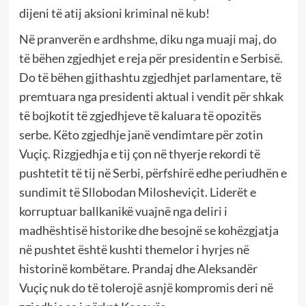
dijeni të atij aksioni kriminal në kub!
Në pranverën e ardhshme, diku nga muaji maj, do
të bëhen zgjedhjet e reja për presidentin e Serbisë.
Do të bëhen gjithashtu zgjedhjet parlamentare, të
premtuara nga presidenti aktual i vendit për shkak
të bojkotit të zgjedhjeve të kaluara të opozitës
serbe. Këto zgjedhje janë vendimtare për zotin
Vuçiç. Rizgjedhja e tij çon në thyerje rekordi të
pushtetit të tij në Serbi, përfshirë edhe periudhën e
sundimit të Sllobodan Milosheviçit. Liderët e
korruptuar ballkanikë vuajnë nga deliri i
madhështisë historike dhe besojnë se kohëzgjatja
në pushtet është kushti themelor i hyrjes në
historinë kombëtare. Prandaj dhe Aleksandër
Vuçiç nuk do të tolerojë asnjë kompromis deri në