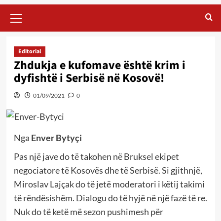
Primary
Menu
Editorial
Zhdukja e kufomave është krim i
dyfishtë i Serbisë në Kosovë!
01/09/2021
0
Nga
Enver Bytyçi
Pas një jave do të takohen në Bruksel ekipet
negociatore të Kosovës dhe të Serbisë. Si gjithnjë,
Miroslav Lajçak do të jetë moderatori i këtij takimi
të rëndësishëm. Dialogu do të hyjë në një fazë të re.
Nuk do të ketë më sezon pushimesh për