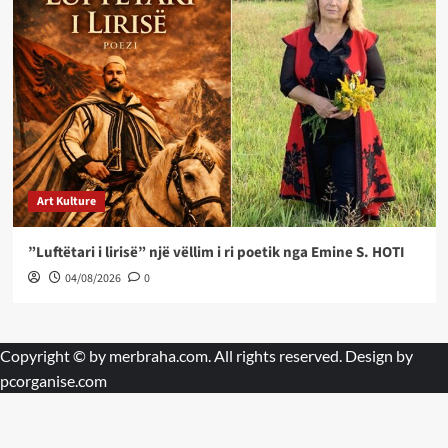
Art Kulture
”Luftëtari i lirisë” një vëllim i ri poetik nga Emine S. HOTI
04/08/2026
0
Copyright © by
merbraha.com
. All rights reserved. Design by
pcorganise.com