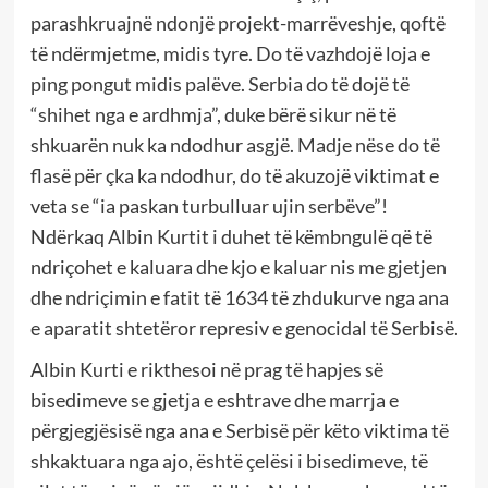
parashkruajnë ndonjë projekt-marrëveshje, qoftë
të ndërmjetme, midis tyre. Do të vazhdojë loja e
ping pongut midis palëve. Serbia do të dojë të
“shihet nga e ardhmja”, duke bërë sikur në të
shkuarën nuk ka ndodhur asgjë. Madje nëse do të
flasë për çka ka ndodhur, do të akuzojë viktimat e
veta se “ia paskan turbulluar ujin serbëve”!
Ndërkaq Albin Kurtit i duhet të këmbngulë që të
ndriçohet e kaluara dhe kjo e kaluar nis me gjetjen
dhe ndriçimin e fatit të 1634 të zhdukurve nga ana
e aparatit shtetëror represiv e genocidal të Serbisë.
Albin Kurti e rikthesoi në prag të hapjes së
bisedimeve se gjetja e eshtrave dhe marrja e
përgjegjësisë nga ana e Serbisë për këto viktima të
shkaktuara nga ajo, është çelësi i bisedimeve, të