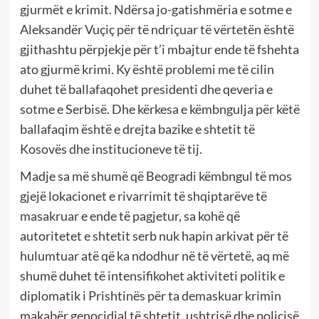
gjurmët e krimit. Ndërsa jo-gatishmëria e sotme e
Aleksandër Vuçiç për të ndriçuar të vërtetën është
gjithashtu përpjekje për t’i mbajtur ende të fshehta
ato gjurmë krimi. Ky është problemi me të cilin
duhet të ballafaqohet presidenti dhe qeveria e
sotme e Serbisë. Dhe kërkesa e këmbngulja për këtë
ballafaqim është e drejta bazike e shtetit të
Kosovës dhe institucioneve të tij.
Madje sa më shumë që Beogradi këmbngul të mos
gjejë lokacionet e rivarrimit të shqiptarëve të
masakruar e ende të pagjetur, sa kohë që
autoritetet e shtetit serb nuk hapin arkivat për të
hulumtuar atë që ka ndodhur në të vërtetë, aq më
shumë duhet të intensifikohet aktiviteti politik e
diplomatik i Prishtinës për ta demaskuar krimin
makabër genocidial të shtetit, ushtrisë dhe policisë