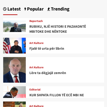
Latest
Popular
Trending
Reportazh
RUBIKU, NJË HISTORI E PAZAKONTË
MBITOKE DHE NËNTOKE
Art Kulture
Fjalë të urta për librin
Art Kulture
Lëre ta dëgjojë zemrën
Editorial
KUR SHPATA FILLON TË ECË MBI NE
Art Kulture