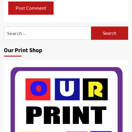
Search
for:
Our Print Shop