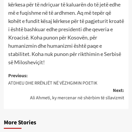
kërkesa për të ndriçuar të kaluarën do të jetë edhe
më e fuqishme në të ardhmen. Aq më tepër që
kohët e fundit kësaj kërkese për të pagjeturit kroatë
i është bashkuar edhe presidenti dhe qeveria e
Kroacisë. Koha punon për Kosovën, për
humanizmin dhe humanizmi është paqe e
stabilitet. Koha nuk punon për rikthimin e Serbisë
së Milosheviçit!
Post
Previous:
ATDHEU DHE RRËNJËT NË VËZHGIMIN POETIK
navigation
Next:
Ali Ahmeti, ky mercenar në shërbim të sllavizmit
More Stories