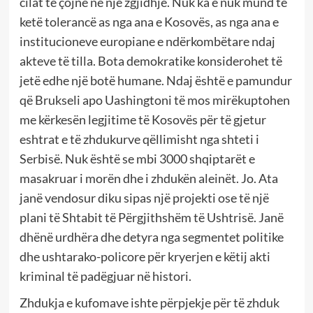
cilat të çojnë në një zgjidhje. Nuk ka e nuk mund të
ketë tolerancë as nga ana e Kosovës, as nga ana e
institucioneve europiane e ndërkombëtare ndaj
akteve të tilla. Bota demokratike konsiderohet të
jetë edhe një botë humane. Ndaj është e pamundur
që Brukseli apo Uashingtoni të mos mirëkuptohen
me kërkesën legjitime të Kosovës për të gjetur
eshtrat e të zhdukurve qëllimisht nga shteti i
Serbisë. Nuk është se mbi 3000 shqiptarët e
masakruar i morën dhe i zhdukën aleinët. Jo. Ata
janë vendosur diku sipas një projekti ose të një
plani të Shtabit të Përgjithshëm të Ushtrisë. Janë
dhënë urdhëra dhe detyra nga segmentet politike
dhe ushtarako-policore për kryerjen e këtij akti
kriminal të padëgjuar në histori.
Zhdukja e kufomave ishte përpjekje për të zhduk