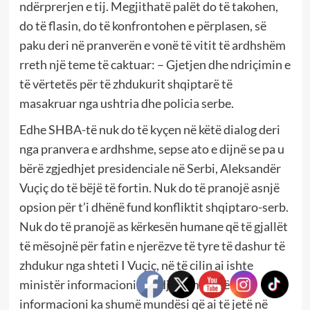
ndërprerjen e tij. Megjithatë palët do të takohen,
do të flasin, do të konfrontohen e përplasen, së
paku deri në pranverën e vonë të vitit të ardhshëm
rreth një teme të caktuar: – Gjetjen dhe ndriçimin e
të vërtetës për të zhdukurit shqiptarë të
masakruar nga ushtria dhe policia serbe.
Edhe SHBA-të nuk do të kyçen në këtë dialog deri
nga pranvera e ardhshme, sepse ato e dijnë se pa u
bërë zgjedhjet presidenciale në Serbi, Aleksandër
Vuçiç do të bëjë të fortin. Nuk do të pranojë asnjë
opsion për t’i dhënë fund konfliktit shqiptaro-serb.
Nuk do të pranojë as kërkesën humane që të gjallët
të mësojnë për fatin e njerëzve të tyre të dashur të
zhdukur nga shteti I Vuçiç, në të cilin ai ishte
ministër informacioni. Madje si ministër
informacioni ka shumë mundësi që ai të jetë në