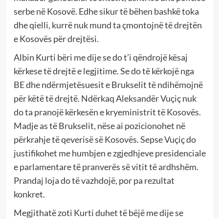
serbe në Kosovë. Edhe sikur të bëhen bashkë toka
dhe qielli, kurrë nuk mund ta çmontojnë të drejtën
e Kosovës për drejtësi.
Albin Kurti bëri me dije se do t’i qëndrojë kësaj
kërkese të drejtë e legjitime. Se do të kërkojë nga
BE dhe ndërmjetësuesit e Brukselit të ndihëmojnë
për këtë të drejtë. Ndërkaq Aleksandër Vuçiç nuk
do ta pranojë kërkesën e kryeministrit të Kosovës.
Madje as të Brukselit, nëse ai pozicionohet në
përkrahje të qeverisë së Kosovës. Sepse Vuçiç do
justifikohet me humbjen e zgjedhjeve presidenciale
e parlamentare të pranverës së vitit të ardhshëm.
Prandaj loja do të vazhdojë, por pa rezultat
konkret.
Megjithatë zoti Kurti duhet të bëjë me dije se