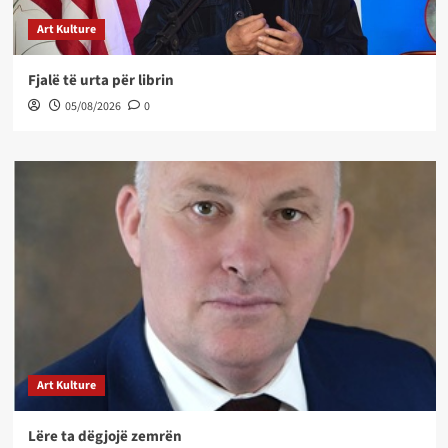
Art Kulture
Fjalë të urta për librin
05/08/2026
0
Art Kulture
Lëre ta dëgjojë zemrën