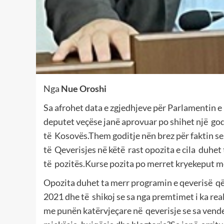
Nga
Nue Oroshi
Sa afrohet data e zgjedhjeve për Parlamentin e
deputet veçëse janë aprovuar po shihet një godi
të Kosovës.Them goditje nën brez për faktin s
të Qeverisjes në këtë rast opozita e cila duhet 
të pozitës.Kurse pozita po merret kryekeput m
Opozita duhet ta merr programin e qeverisë që 
2021 dhe të shikoj se sa nga premtimet i ka real
me punën katërvjeçare në qeverisje se sa vende