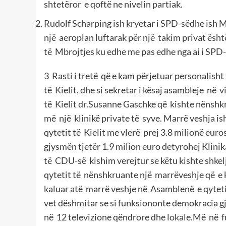
shtetëror e qoftë ne nivelin partiak.
Rudolf Scharping ish kryetar i SPD-sëdhe ish M
një aeroplan luftarak për një takim privat ësht
të Mbrojtjes ku edhe me pas edhe nga ai i SPD-
3 Rasti i tretë që e kam përjetuar personalisht
të Kielit, dhe si sekretar i kësaj asambleje në 
të Kielit dr.Susanne Gaschke që kishte nënshkr
më një klinikë private të syve. Marrë veshja is
qytetit të Kielit me vlerë prej 3.8 milionë euro
gjysmën tjetër 1.9 milion euro detyrohej Klinika
të CDU-së kishim verejtur se këtu kishte shkelje
qytetit të nënshkruante një marrëveshje që e 
kaluar atë marrë veshje në Asamblenë e qytetit
vet dëshmitar se si funksiononte demokracia g
në 12 televizione qëndrore dhe lokale.Më në f