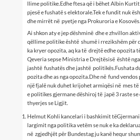
llime politike.Edhe ftesa që i bëhet Albin Kurti
pjesë e fushatë s elektorale.Tek e fundit nuk ësh
dhe mirrët në pyetje nga Prokuroria e Kosovës
Ai shkon aty e jep dëshminë dhe e zhvillon aktiv
qëllime politike është shumë i rrezikshëm për 
ka kryer opozita, aq ka të drejtë edhe opozita 
Qeveria sepse Ministria e Drejtësisë është nga 
jashtë fushatës dhe jashtë politikës.Fushata du
pozita dhe as nga opozita.Dhe në fund vendos p
një fjalë nuk duhet krijohet armiqësi në mes të
e politikes gjermane dëshiroj të japë 3 raste s
thyerjes se Ligjit.
Helmut Kohli kancelari i bashkimit tëGjermani
largimit nga politika vetëm se nuk e ka deklaru
në zgjedhjët për Bundestag ju kanë hequr shumë