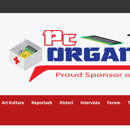
Art Kulture
Reportazh
Histori
Intervista
Forum
T