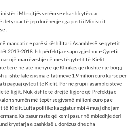
inistër i Mbrojtjës vetëm se e ka shfrytëzuar
ë detyruar të jep dorëheqje nga posti i Ministrit
së .
 në mandatin e parë si këshilltar i Asamblesë se qytetit
vitët 2013-2018. Ish përfektja e sapo zgjedhur e Qytetit
uar një marrëveshje në mes të qytetit të Kielit
hte bërë në atë mënyrë që Klinikës që i kishte një borgj
sh u ishte falë gjysma e tatimeve 1.9 milion euro kurse për
 ti paguaj qytetit te Kielit. Por ne grupi i asambleistëve
 të ligjit. Nuk kishte të drejtë ligjore që Prefektja e
kalon shumën më tepër se gjysmë milioni euro pa e
 të Kielit.Lufta politike ka zgjatur mbi 4 muaj dhe jam
jermane.Ka pasur raste që kemi pasur në mbledhje deri
und kryetarja e bashkisë u dorëzua dhe dha