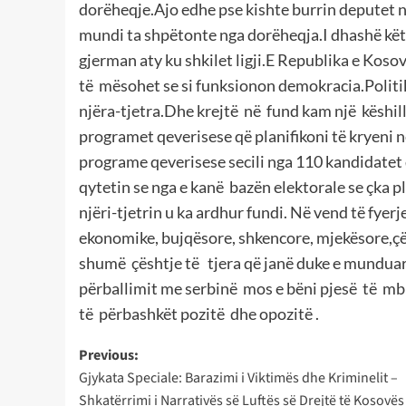
dorëheqje.Ajo edhe pse kishte burrin deputet
mundi ta shpëtonte nga dorëheqja.I dhashë këta
gjerman aty ku shkilet ligji.E Republika e Koso
të mësohet se si funksionon demokracia.Politika
njëra-tjetra.Dhe krejtë në fund kam një këshill
programet qeverisese që planifikoni të kryeni n
programe qeverisese secili nga 110 kandidatet q
qytetin se nga e kanë bazën elektorale se çka pl
njëri-tjetrin u ka ardhur fundi. Në vend të fyer
ekonomike, bujqësore, shkencore, mjekësore,çës
shumë çështje të tjera që janë duke e munduar
përballimit me serbinë mos e bëni pjesë të mb
të përbashkët pozitë dhe opozitë .
Post
Previous:
Gjykata Speciale: Barazimi i Viktimës dhe Kriminelit –
navigation
Shkatërrimi i Narrativës së Luftës së Drejtë të Kosovës