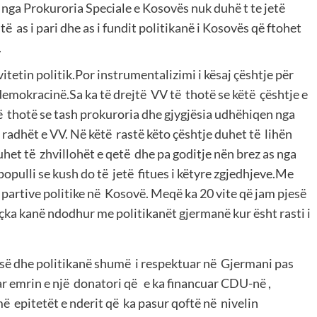
t nga Prokuroria Speciale e Kosovës nuk duhë t te jetë
të as i pari dhe as i fundit politikanë i Kosovës që ftohet
.
itetin politik.Por instrumentalizimi i kësaj çështje për
demokracinë.Sa ka të drejtë VV të thotë se këtë çështje e
të thotë se tash prokuroria dhe gjygjësia udhëhiqen nga
radhët e VV. Në këtë rastë këto çështje duhet të lihën
het të zhvillohët e qetë dhe pa goditje nën brez as nga
opulli se kush do të jetë fitues i këtyre zgjedhjeve.Me
 partive politike në Kosovë. Meqë ka 20 vite që jam pjesë
e çka kanë ndodhur me politikanët gjermanë kur ësht rasti i
së dhe politikanë shumë i respektuar në Gjermani pas
ar emrin e një donatori që e ka financuar CDU-në ,
 epitetët e nderit që ka pasur qoftë në nivelin