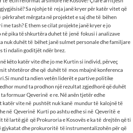
ur të ecin reformat arsimore në Kosovë? Çfarë arritjesh
jygjësisë? Sa njohje të reja janë kryer për katër vitet që
ë përkrahet mërgata në projektet e saj dhe të bëhen
i me tash? E them se cilat projekte janë kryer e jo
ë pika të shkurtëra duhet të jenë fokusi i analizave
a nuk duhët të bëhet janë sulmet personale dhe familjare
s ti ndalin goditjët ndër brez.
ë këto katër vite dhe jo me Kurtin si individ, përveç
esit shtetëror dhe që duhët të mos mbajnë konferenca
i.Si mund ta ndien vetën liderët e partive politike
jedhor mund ta prodhon një rezultat zgjedhorë që duhët
ër ta formuar Qeverinë e re. Në anën tjetër edhe
t katër vite në pushtët nuk kanë mundur të kalojnë të
he në Qeverinë Kurti po ashtu edhe si në Qeveritë e
 të lartë gjë që Prokuroria e Kosovës e ka të drejtën që ti
ë gjykatat dhe prokuroritë të instrumentalizohën për që