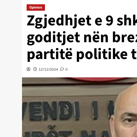
Opinion
Zgjedhjet e 9 sh
goditjet nën bre
partitë politike
12/12/2024
0