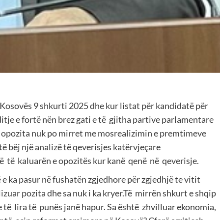
 Kosovës 9 shkurti 2025 dhe kur listat për kandidatë për
tje e fortë nën brez gati e të gjitha partive parlamentare
e opozita nuk po mirret me mosrealizimin e premtimeve
të bëj një analizë të qeverisjes katërvjeçare
ë të kaluarën e opozitës kur kanë qenë në qeverisje.
e ka pasur në fushatën zgjedhore për zgjedhjë te vitit
izuar pozita dhe sa nuk i ka kryer.Të mirrën shkurt e shqip
 të lira të punës janë hapur. Sa është zhvilluar ekonomia,