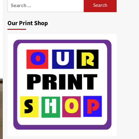
Search
for:
Our Print Shop