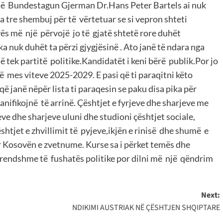
 në Bundestagun Gjerman Dr.Hans Peter Bartels ai nuk
 tre shembuj për të vërtetuar se si vepron shteti
vës më një përvojë jo të gjatë shtetë rore duhët
 nuk duhët ta përzi gjygjësinë . Ato janë të ndara nga
ë tek partitë politike.Kandidatët i keni bërë publik.Por jo
ë mes viteve 2025-2029. E pasi që ti paraqitni këto
ë janë nëpër lista ti paraqesin se paku disa pika për
anifikojnë të arrinë. Çështjet e fyrjeve dhe sharjeve me
jeve dhe sharjeve uluni dhe studioni çështjet sociale,
htjet e zhvillimit të pyjeve,ikjën e rinisë dhe shumë e
 Kosovën e zvetnume. Kurse sa i përket temës dhe
rendshme të fushatës politike por dilni më një qëndrim
Next:
NDIKIMI AUSTRIAK NË ÇËSHTJEN SHQIPTARE