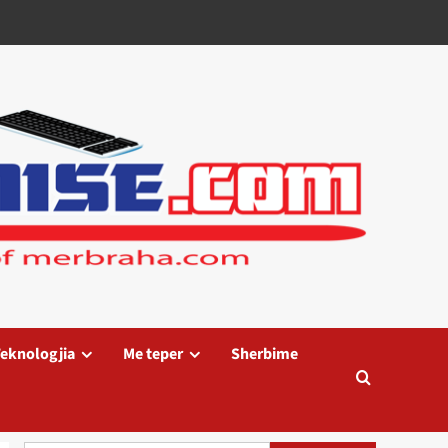
eknologjia
Me teper
Sherbime