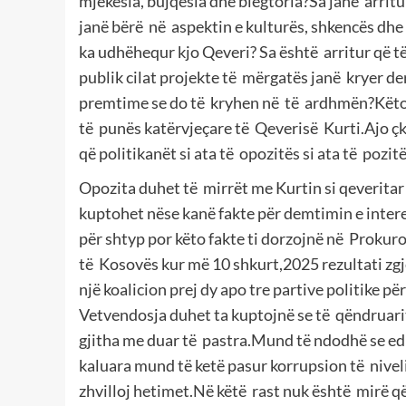
mjekësia, bujqësia dhe blegtoria?Sa janë arrit
janë bërë në aspektin e kulturës, shkencës dhe g
ka udhëhequr kjo Qeveri? Sa është arritur që t
publik cilat projekte të mërgatës janë kryer der
premtime se do të kryhen në të ardhmën?Këto n
të punës katërvjeçare të Qeverisë Kurti.Ajo çk
që politikanët si ata të opozitës si ata të pozitë
Opozita duhet të mirrët me Kurtin si qeveritar n
kuptohet nëse kanë fakte për demtimin e inter
për shtyp por këto fakte ti dorzojnë në Prokuror
të Kosovës kur më 10 shkurt,2025 rezultati zg
një koalicion prej dy apo tre partive politike p
Vetvendosja duhet ta kuptojnë se të qëndruari
gjitha me duar të pastra.Mund të ndodhë se ed
kaluara mund të ketë pasur korrupsion të nivelit
zhvilloj hetimet.Në këtë rast nuk është mirë q