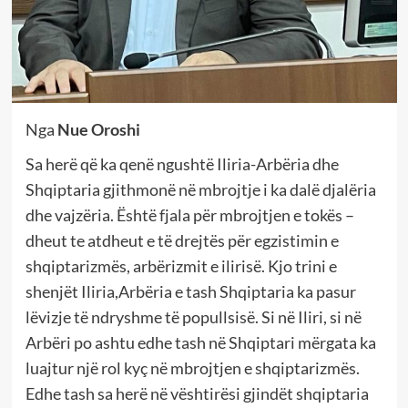
Nga
Nue Oroshi
Sa herë që ka qenë ngushtë Iliria-Arbëria dhe
Shqiptaria gjithmonë në mbrojtje i ka dalë djalëria
dhe vajzëria. Është fjala për mbrojtjen e tokës –
dheut te atdheut e të drejtës për egzistimin e
shqiptarizmës, arbërizmit e ilirisë. Kjo trini e
shenjët Iliria,Arbëria e tash Shqiptaria ka pasur
lëvizje të ndryshme të popullsisë. Si në Iliri, si në
Arbëri po ashtu edhe tash në Shqiptari mërgata ka
luajtur një rol kyç në mbrojtjen e shqiptarizmës.
Edhe tash sa herë në vështirësi gjindët shqiptaria