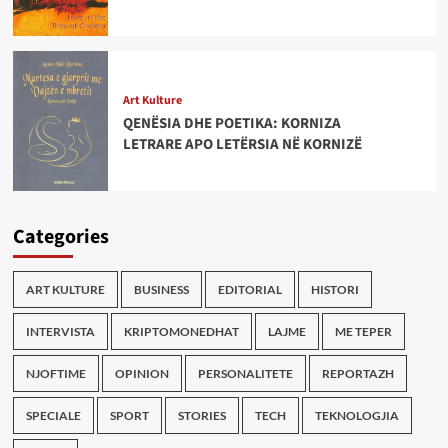
Art Kulture
QENËSIA DHE POETIKA: KORNIZA
LETRARE APO LETËRSIA NË KORNIZË
Categories
ART KULTURE
BUSINESS
EDITORIAL
HISTORI
INTERVISTA
KRIPTOMONEDHAT
LAJME
ME TEPER
NJOFTIME
OPINION
PERSONALITETE
REPORTAZH
SPECIALE
SPORT
STORIES
TECH
TEKNOLOGJIA