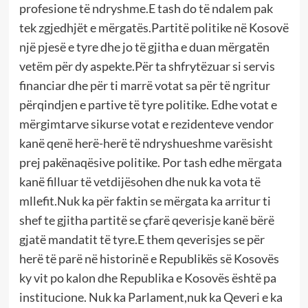
profesione të ndryshme.E tash do të ndalem pak
tek zgjedhjët e mërgatës.Partitë politike në Kosovë
një pjesë e tyre dhe jo të gjitha e duan mërgatën
vetëm për dy aspekte.Për ta shfrytëzuar si servis
financiar dhe për ti marrë votat sa për të ngritur
përqindjen e partive të tyre politike. Edhe votat e
mërgimtarve sikurse votat e rezidenteve vendor
kanë qenë herë-herë të ndryshueshme varësisht
prej pakënaqësive politike. Por tash edhe mërgata
kanë filluar të vetdijësohen dhe nuk ka vota të
mllefit.Nuk ka për faktin se mërgata ka arritur ti
shef te gjitha partitë se çfarë qeverisje kanë bërë
gjatë mandatit të tyre.E them qeverisjes se për
herë të parë në historinë e Republikës së Kosovës
ky vit po kalon dhe Republika e Kosovës është pa
institucione. Nuk ka Parlament,nuk ka Qeveri e ka