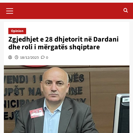
Primary
Menu
Opinion
Zgjedhjet e 28 dhjetorit në Dardani
dhe roli i mërgatës shqiptare
18/12/2025
0