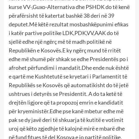
kurse VV-,Guxo-Alternativa dhe PSHDK do të kenë
përafërsisht të katertat bashkë 38 deri në 39
deputet.Më këtë rezultat mosbashkëpunimi efikas
i katër partive politike LDK,PDK,VV,AAK do të
sjellë edhe një ngërç më të madh politikë në
Republikën e Kosovës.E ky ngërç mund të rritët
edhe më shumë për shkak se edhe Presidentës po i
afrohet përfundimi i mandatit.Dhe ende nuk është
e qartë me Kushtetutë se kryetari i Parlamentit të
Republikës se Kosovës që automatikisht do të jetë
ushtrues i detyrës se Presidentit. A do ta ketë të
drejtën ligjore që ta propozoj emrin e kandidatit
për kryeministër.Edhe pse kanë mbetur edhe më
pak se dy javë deri të shkuarja të kutitë e votimit
uroj që këto zgjedhje të kalojnë mirë e mbarë dhe
në fund fitues të del Kosova e jo partitë politike.