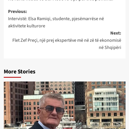
Post
Previous:
Intervistë: Elsa Ramiqi, studente, pjesëmarrëse në
navigation
aktivitete kulturore
Next:
Flet Zef Preçi, një prej ekspertëve më në zë të ekonomisë
në Shqipëri
More Stories