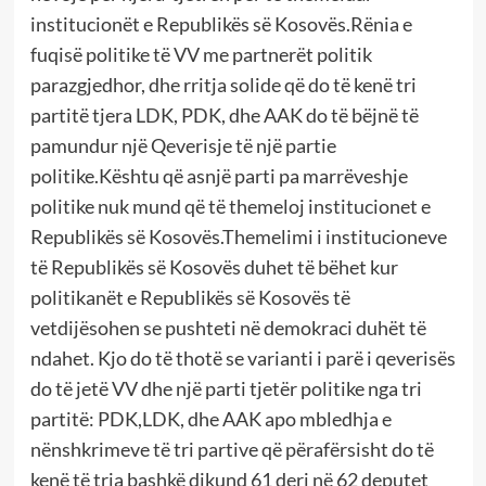
institucionët e Republikës së Kosovës.Rënia e
fuqisë politike të VV me partnerët politik
parazgjedhor, dhe rritja solide që do të kenë tri
partitë tjera LDK, PDK, dhe AAK do të bëjnë të
pamundur një Qeverisje të një partie
politike.Kështu që asnjë parti pa marrëveshje
politike nuk mund që të themeloj institucionet e
Republikës së Kosovës.Themelimi i institucioneve
të Republikës së Kosovës duhet të bëhet kur
politikanët e Republikës së Kosovës të
vetdijësohen se pushteti në demokraci duhët të
ndahet. Kjo do të thotë se varianti i parë i qeverisës
do të jetë VV dhe një parti tjetër politike nga tri
partitë: PDK,LDK, dhe AAK apo mbledhja e
nënshkrimeve të tri partive që përafërsisht do të
kenë të tria bashkë dikund 61 deri në 62 deputet