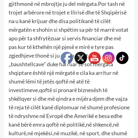
gjithmonë në mbrojtje ju del mërgata.Por tash në
trojet arbërore në trojet e Ilirisë dhe të Shqipërisë
na u kanë krijuar dhe disa politikanë të cilët
mërgatën e shohin si shpëtim sa për të marrë votat
apo për ta shfrytëzuar si servis financiar dhe më
pas kur të kthehën një pjesë e mirë e tyre pas
zgjedhjeve thonë si ju dolën votat e
„baushtellcave” duke harruar se sot mërgata
shqiptare është një mërgatë e cila ka arritur në
shumë lëmi të jetës qoftë në atë të
investimeve,qoftë si pronarë biznesësh të
shkëlqyer si dhe më qindra e mijëra djem dhe vajza
të reja të cilët kanë diplomuar në shumë profesione
të ndryshme në Evropë dhe Amerikë e besa edhe
kanë bërë emra qoftë në politikë,në shkencë,në
kulturë,në mjekësi,në muzikë, në sport, dhe shumë