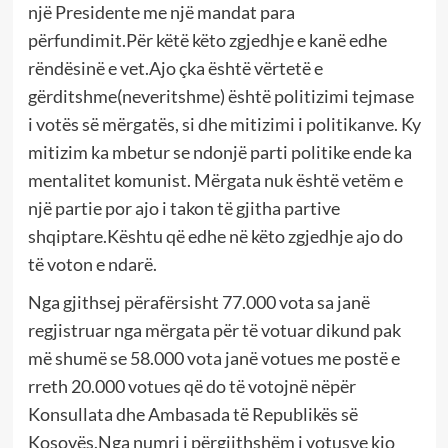
një Presidente me një mandat para
përfundimit.Për këtë këto zgjedhje e kanë edhe
rëndësinë e vet.Ajo çka është vërtetë e
gërditshme(neveritshme) është politizimi tejmase
i votës së mërgatës, si dhe mitizimi i politikanve. Ky
mitizim ka mbetur se ndonjë parti politike ende ka
mentalitet komunist. Mërgata nuk është vetëm e
një partie por ajo i takon të gjitha partive
shqiptare.Kështu që edhe në këto zgjedhje ajo do
të voton e ndarë.
Nga gjithsej përafërsisht 77.000 vota sa janë
regjistruar nga mërgata për të votuar dikund pak
më shumë se 58.000 vota janë votues me postë e
rreth 20.000 votues që do të votojnë nëpër
Konsullata dhe Ambasada të Republikës së
Kosovës.Nga numri i përgjithshëm i votusve kjo