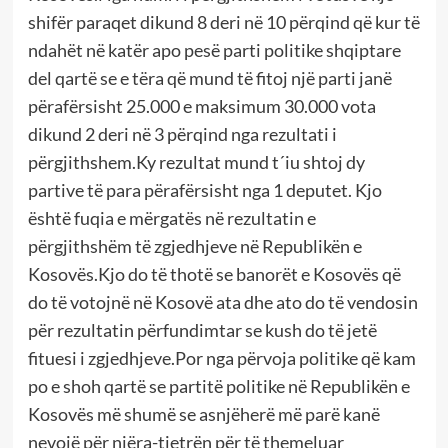
shifër paraqet dikund 8 deri në 10 përqind që kur të
ndahët në katër apo pesë parti politike shqiptare
del qartë se e tëra që mund të fitoj një parti janë
përafërsisht 25.000 e maksimum 30.000 vota
dikund 2 deri në 3 përqind nga rezultati i
përgjithshem.Ky rezultat mund t´iu shtoj dy
partive të para përafërsisht nga 1 deputet. Kjo
është fuqia e mërgatës në rezultatin e
përgjithshëm të zgjedhjeve në Republikën e
Kosovës.Kjo do të thotë se banorët e Kosovës që
do të votojnë në Kosovë ata dhe ato do të vendosin
për rezultatin përfundimtar se kush do të jetë
fituesi i zgjedhjeve.Por nga përvoja politike që kam
po e shoh qartë se partitë politike në Republikën e
Kosovës më shumë se asnjëherë më parë kanë
nevojë për njëra-tjetrën për të themeluar