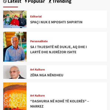
Latest
Popular
Trending
Editorial
SPAÇI NUK E MPOSHTI SHPIRTIN
Personalitete
SA I THJESHTË NË DUKJE, AQ DHE I
LARTË DHE NJERËZOR ISHTE
Art Kulture
ZËRA NGA NËNDHEU
Art Kulture
“DASHURIA NË KOHË TË KOLERËS” –
MARKEZ