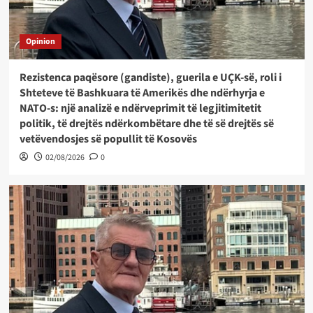
Opinion
Rezistenca paqësore (gandiste), guerila e UÇK-së, roli i
Shteteve të Bashkuara të Amerikës dhe ndërhyrja e
NATO-s: një analizë e ndërveprimit të legjitimitetit
politik, të drejtës ndërkombëtare dhe të së drejtës së
vetëvendosjes së popullit të Kosovës
02/08/2026
0