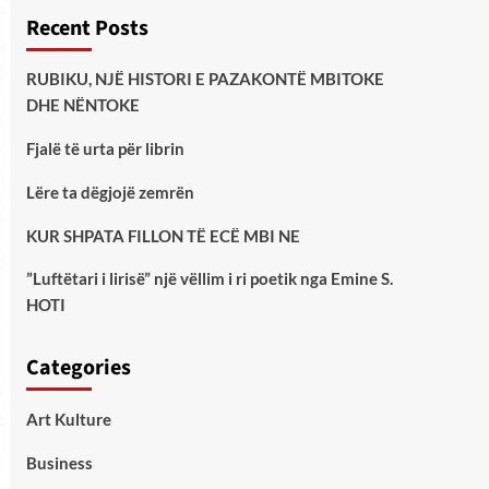
Recent Posts
RUBIKU, NJË HISTORI E PAZAKONTË MBITOKE
DHE NËNTOKE
Fjalë të urta për librin
Lëre ta dëgjojë zemrën
KUR SHPATA FILLON TË ECË MBI NE
”Luftëtari i lirisë” një vëllim i ri poetik nga Emine S.
HOTI
Categories
Art Kulture
Business