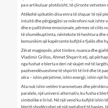
pa e artikuluar plotësisht, të çlironte vetveten 
Atëkohë spikatën disa emra të shquar të një plej
intuitë dhe përgjegjësi se mikrofoni nuk ishte 
dhe e çuditshme emocionale, përmes së cilës n
të shumëkuptimta, nëntekste të heshtura dhe sin
komunikim që kapërcente kufijtë e fjalës dhe hy
Zërat magjepsës, plot timbre, nuanca dhe gjallë
Vladimir Grillos, Ahmet Shqarrit etj, që përha
nga fushat e blerta e deri në skajet më të largë
pazëvendësueshme të shpirtit të lirë dhe të pae
zëra – ishin përjetime, ishin energji, ishin një
Ata nuk ishin vetëm transmetues dhe përshkrues 
paralele, një universi alternativ, ku fusha e ble
simbolike e lirisë. Në një vend ku kufijtë ishin 
blertë shndërrohej në një metaforë të hapjes, të