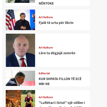
NËNTOKE
Art Kulture
Fjalë të urta për librin
Art Kulture
Lëre ta dëgjojë zemrën
Editorial
KUR SHPATA FILLON TË ECË
MBI NE
Art Kulture
”Luftëtari i lirisë” një vëllim i