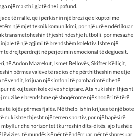
nga një makth i gjatë dhe i pafund.
ade të rrallë, që i përkisnin një brezi që e kuptoi me
vetëm një mjet teknik komunikimi, por një urë e ndërlikuar
uk transmetoheshin thjesht ndeshje futbolli, por mesazhe
jale të një zgjimi të brendshëm kolektiv. Ishte një
nte drejtpërdrejt në përjetimin emocional të dëgjuesit.
ri, të Andon Mazrekut, Ismet Bellovës, Skifter Këlliçit,
peshin përmes valëve të radios dhe përthitheshin me etje
ta të vendit, krijuan një simfoni të pambarimtë dhe të
pur në kujtesën kolektive shqiptare. Ata nuk ishin thjesht
 lloj muzike e brendshme që shoqëronte një shoqëri të tërë.
të lojës përmes fjalës. Në thelb, ishin krijues të një bote
rtë nuk ishte thjesht një terren sportiv, por një hapësirë
të mbyllur dhe horizontet tkurreshin dita-ditës, ajo fushë e
 lëvizjes, të mundësisë për të ëndërruar, për të shpresuar