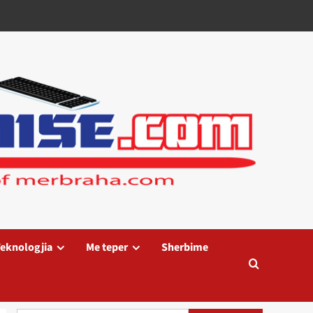
eknologjia
Me teper
Sherbime