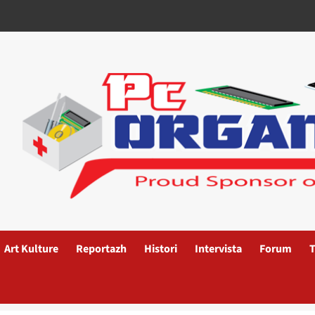
Art Kulture
Reportazh
Histori
Intervista
Forum
T