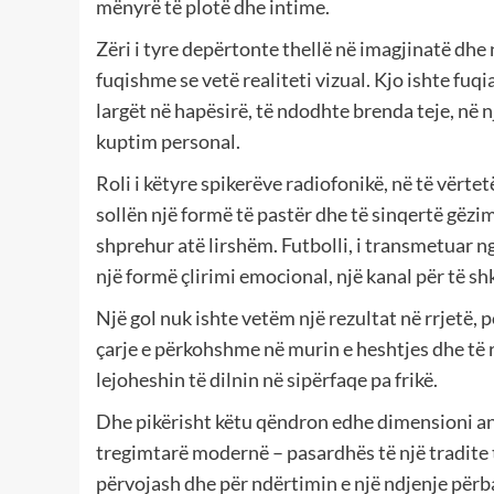
mënyrë të plotë dhe intime.
Zëri i tyre depërtonte thellë në imagjinatë dhe
fuqishme se vetë realiteti vizual. Kjo ishte fuq
largët në hapësirë, të ndodhte brenda teje, në
kuptim personal.
Roli i këtyre spikerëve radiofonikë, në të vërte
sollën një formë të pastër dhe të sinqertë gëzi
shprehur atë lirshëm. Futbolli, i transmetuar nga
një formë çlirimi emocional, një kanal për të s
Një gol nuk ishte vetëm një rezultat në rrjetë, 
çarje e përkohshme në murin e heshtjes dhe të 
lejoheshin të dilnin në sipërfaqe pa frikë.
Dhe pikërisht këtu qëndron edhe dimensioni antr
tregimtarë modernë – pasardhës të një tradite t
përvojash dhe për ndërtimin e një ndjenje përb