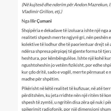
(Në kujtesë dhe nderim për Andon Mazrekun, Is
Vladimir Grillon, etj.)
Nga
Ilir Çumani
Shqipëria e dekadave të izoluara ishte një nga 
realiteti shpesh merrte ngjyrë gri, nën peshën 
kolektive të lodhur dhe të paorientuar drejt së
ndërsa shpresa përpiqej të gjente forma të tjer
heshtura, por këmbëngulëse. Ishte një kohë kur
ngushtoheshin jo vetëm fizikisht, por edhe shpi
kur çdo dritë, sado e vogël, merrte përmasat e 
madhe për shpëtim.
Pikërisht në këtë realitet të kufizuar, në atë terr
përditshëm, ku jeta rridhte nën një ritëm të ko
shpesh të zymtë, u ngritën disa zëra që nuk i pë
spikerimit radiofonik, por një dimensioni shumë