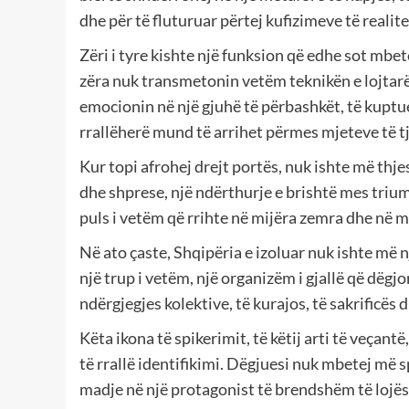
dhe për të fluturuar përtej kufizimeve të realitet
Zëri i tyre kishte një funksion që edhe sot mbet
zëra nuk transmetonin vetëm teknikën e lojtarë
emocionin në një gjuhë të përbashkët, të kuptues
rrallëherë mund të arrihet përmes mjeteve të tj
Kur topi afrohej drejt portës, nuk ishte më thje
dhe shprese, një ndërthurje e brishtë mes tri
puls i vetëm që rrihte në mijëra zemra dhe në mij
Në ato çaste, Shqipëria e izoluar nuk ishte më n
një trup i vetëm, një organizëm i gjallë që dëgj
ndërgjegjes kolektive, të kurajos, të sakrificës d
Këta ikona të spikerimit, të këtij arti të veçan
të rrallë identifikimi. Dëgjuesi nuk mbetej më 
madje në një protagonist të brendshëm të lojës, 