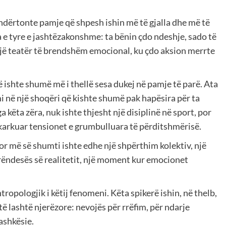
 ndërtonte pamje që shpesh ishin më të gjalla dhe më të
ia e tyre e jashtëzakonshme: ta bënin çdo ndeshje, sado të
 një teatër të brendshëm emocional, ku çdo aksion merrte
të ishte shumë më i thellë sesa dukej në pamje të parë. Ata
mi në një shoqëri që kishte shumë pak hapësira për ta
 këta zëra, nuk ishte thjesht një disiplinë në sport, por
hkarkuar tensionet e grumbulluara të përditshmërisë.
por më së shumti ishte edhe një shpërthim kolektiv, një
rëndesës së realitetit, një moment kur emocionet
opologjik i këtij fenomeni. Këta spikerë ishin, në thelb,
ë lashtë njerëzore: nevojës për rrëfim, për ndarje
ashkësie.