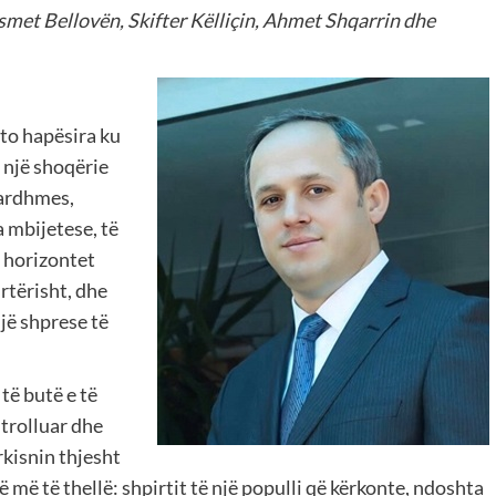
met Bellovën, Skifter Këlliçin, Ahmet Shqarrin dhe
ato hapësira ku
e një shoqërie
 ardhmes,
a mbijetese, të
 horizontet
rtërisht, dhe
një shprese të
 të butë e të
ntrolluar dhe
rkisnin thjesht
 më të thellë: shpirtit të një populli që kërkonte, ndoshta