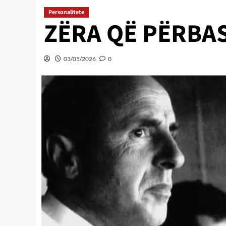
Personalitete
ZËRA QË PËRBA
03/05/2026
0