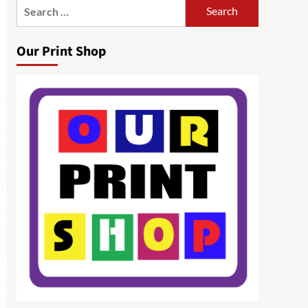
Search
for:
Our Print Shop