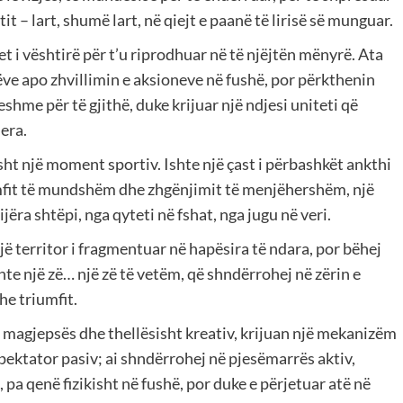
it – lart, shumë lart, në qiejt e paanë të lirisë së munguar.
et i vështirë për t’u riprodhuar në të njëjtën mënyrë. Ata
ve apo zhvillimin e aksioneve në fushë, por përkthenin
hme për të gjithë, duke krijuar një ndjesi uniteti që
era.
sht një moment sportiv. Ishte një çast i përbashkët ankthi
umfit të mundshëm dhe zhgënjimit të menjëhershëm, një
ëra shtëpi, nga qyteti në fshat, nga jugu në veri.
jë territor i fragmentuar në hapësira të ndara, por bëhej
onte një zë… një zë të vetëm, që shndërrohej në zërin e
he triumfit.
të, magjepsës dhe thellësisht kreativ, krijuan një mekanizëm
spektator pasiv; ai shndërrohej në pjesëmarrës aktiv,
pa qenë fizikisht në fushë, por duke e përjetuar atë në