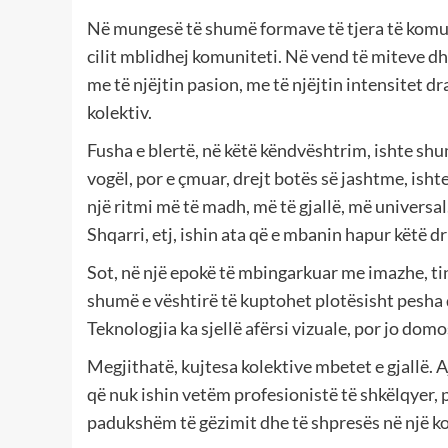
Në mungesë të shumë formave të tjera të komuni
cilit mblidhej komuniteti. Në vend të miteve dh
me të njëjtin pasion, me të njëjtin intensitet dr
kolektiv.
Fusha e blertë, në këtë këndvështrim, ishte shum
vogël, por e çmuar, drejt botës së jashtme, ish
një ritmi më të madh, më të gjallë, më universal.
Shqarri, etj, ishin ata që e mbanin hapur këtë dr
Sot, në një epokë të mbingarkuar me imazhe, tin
shumë e vështirë të kuptohet plotësisht pesha d
Teknologjia ka sjellë afërsi vizuale, por jo do
Megjithatë, kujtesa kolektive mbetet e gjallë. Ajo
që nuk ishin vetëm profesionistë të shkëlqyer, p
padukshëm të gëzimit dhe të shpresës në një ko