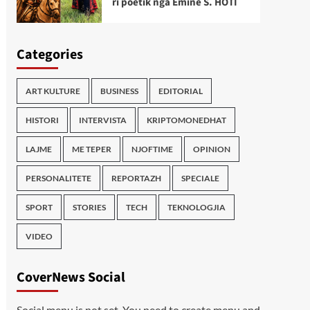
ri poetik nga Emine S. HOTI
Categories
ART KULTURE
BUSINESS
EDITORIAL
HISTORI
INTERVISTA
KRIPTOMONEDHAT
LAJME
ME TEPER
NJOFTIME
OPINION
PERSONALITETE
REPORTAZH
SPECIALE
SPORT
STORIES
TECH
TEKNOLOGJIA
VIDEO
CoverNews Social
Social menu is not set. You need to create menu and