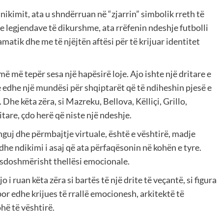
kimit, ata u shndërruan në “zjarrin” simbolik rreth të
e legjendave të dikurshme, ata rrëfenin ndeshje futbolli
amatik dhe me të njëjtën aftësi për të krijuar identitet
ë më tepër sesa një hapësirë loje. Ajo ishte një dritare e
te edhe një mundësi për shqiptarët që të ndiheshin pjesë e
 Dhe këta zëra, si Mazreku, Bellova, Këlliçi, Grillo,
itare, çdo herë që niste një ndeshje.
guj dhe përmbajtje virtuale, është e vështirë, madje
he ndikimi i asaj që ata përfaqësonin në kohën e tyre.
mosdoshmërisht thellësi emocionale.
 i ruan këta zëra si bartës të një drite të veçantë, si figura
or edhe krijues të rrallë emocionesh, arkitektë të
hë të vështirë.