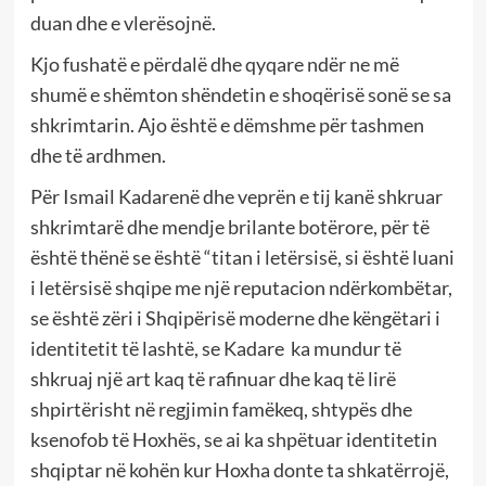
duan dhe e vlerësojnë.
Kjo fushatë e përdalë dhe qyqare ndër ne më
shumë e shëmton shëndetin e shoqërisë sonë se sa
shkrimtarin. Ajo është e dëmshme për tashmen
dhe të ardhmen.
Për Ismail Kadarenë dhe veprën e tij kanë shkruar
shkrimtarë dhe mendje brilante botërore, për të
është thënë se është “titan i letërsisë, si është luani
i letërsisë shqipe me një reputacion ndërkombëtar,
se është zëri i Shqipërisë moderne dhe këngëtari i
identitetit të lashtë, se Kadare ka mundur të
shkruaj një art kaq të rafinuar dhe kaq të lirë
shpirtërisht në regjimin famëkeq, shtypës dhe
ksenofob të Hoxhës, se ai ka shpëtuar identitetin
shqiptar në kohën kur Hoxha donte ta shkatërrojë,