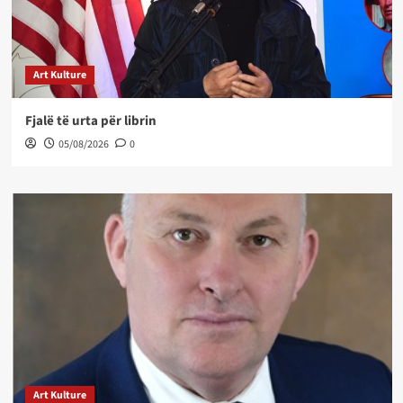
Art Kulture
Fjalë të urta për librin
05/08/2026
0
Art Kulture