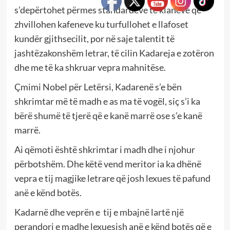
s’depërtohet përmes standardeve të klaneve që
zhvillohen kafeneve ku turfullohet e llafoset
kundër gjithsecilit, por në saje talentit të
jashtëzakonshëm letrar, të cilin Kadareja e zotëron
dhe me të ka shkruar vepra mahnitëse.
Çmimi Nobel për Letërsi, Kadarenë s’e bën
shkrimtar më të madh e as ma të vogël, siç s’i ka
bërë shumë të tjerë që e kanë marrë ose s’e kanë
marrë.
Ai qëmoti është shkrimtar i madh dhe i njohur
përbotshëm. Dhe këtë vend meritor ia ka dhënë
vepra e tij magjike letrare që josh lexues të pafund
anë e kënd botës.
Kadarnë dhe veprën e tij e mbajnë lartë një
perandori e madhe lexuesish anë e kënd botës që e