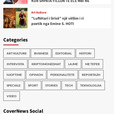
KUR SHPATA FILLON TË ECË MBI NE
Art Kulture
”Luftëtari i lirisë” një vëllim i ri
poetik nga Emine S. HOTI
Categories
ART KULTURE
BUSINESS
EDITORIAL
HISTORI
INTERVISTA
KRIPTOMONEDHAT
LAJME
ME TEPER
NJOFTIME
OPINION
PERSONALITETE
REPORTAZH
SPECIALE
SPORT
STORIES
TECH
TEKNOLOGJIA
VIDEO
CoverNews Social