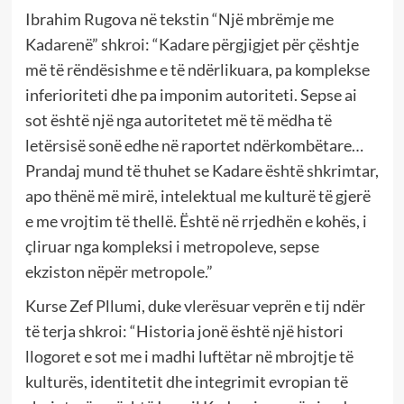
Ibrahim Rugova në tekstin “Një mbrëmje me
Kadarenë” shkroi: “Kadare përgjigjet për çështje
më të rëndësishme e të ndërlikuara, pa komplekse
inferioriteti dhe pa imponim autoriteti. Sepse ai
sot është një nga autoritetet më të mëdha të
letërsisë sonë edhe në raportet ndërkombëtare…
Prandaj mund të thuhet se Kadare është shkrimtar,
apo thënë më mirë, intelektual me kulturë të gjerë
e me vrojtim të thellë. Është në rrjedhën e kohës, i
çliruar nga kompleksi i metropoleve, sepse
ekziston nëpër metropole.”
Kurse Zef Pllumi, duke vlerësuar veprën e tij ndër
të terja shkroi: “Historia jonë është një histori
llogoret e sot me i madhi luftëtar në mbrojtje të
kulturës, identitetit dhe integrimit evropian të