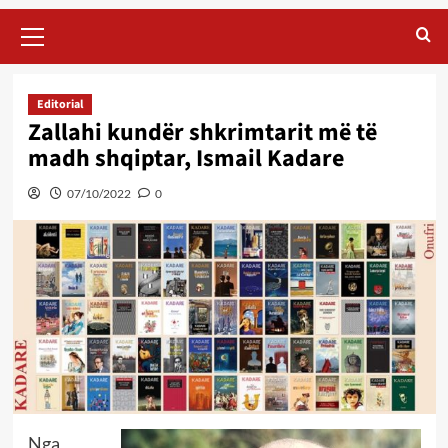
Primary
Menu
Editorial
Zallahi kundër shkrimtarit më të
madh shqiptar, Ismail Kadare
07/10/2022
0
Nga