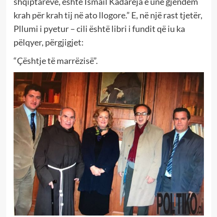
shqiptarëve, është Ismail Kadareja e unë gjendem
krah për krah tij në ato llogore.” E, në një rast tjetër,
Pllumi i pyetur – cili është libri i fundit që iu ka
pëlqyer, përgjigjet:
“Çështje të marrëzisë”.