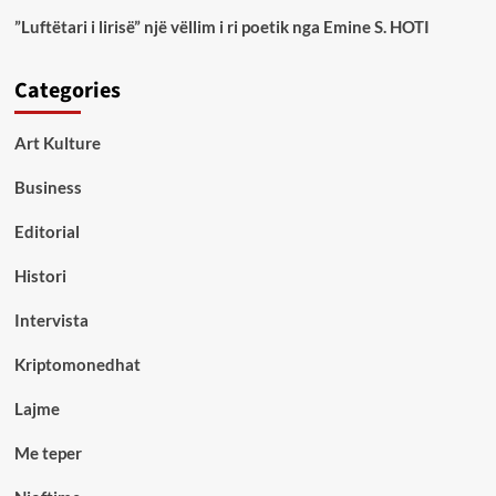
”Luftëtari i lirisë” një vëllim i ri poetik nga Emine S. HOTI
Categories
Art Kulture
Business
Editorial
Histori
Intervista
Kriptomonedhat
Lajme
Me teper