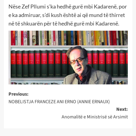
Nëse Zef Pllumi s’ka hedhë gurë mbi Kadarenë, por
e ka admiruar, s’di kush është ai që mund të thirret
në të shkuarën për të hedhë gurë mbi Kadarenë.
Post
Previous:
NOBELISTJA FRANCEZE ANI ERNO (ANNIE ERNAUX)
navigation
Next:
Anomalitë e Ministrisë së Arsimit