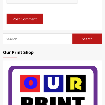
Search
for:
Our Print Shop