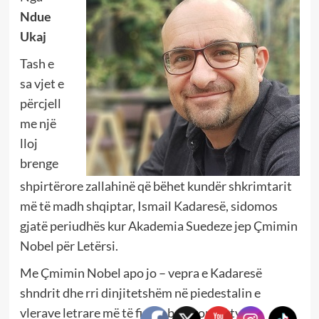
Ndue
Ukaj
Tash e
sa vjet e
përcjell
me një
lloj
brenge
shpirtërore zallahinë që bëhet kundër shkrimtarit
më të madh shqiptar, Ismail Kadaresë, sidomos
gjatë periudhës kur Akademia Suedeze jep Çmimin
Nobel për Letërsi.
Me Çmimin Nobel apo jo – vepra e Kadaresë
shndrit dhe rri dinjitetshëm në piedestalin e
vlerave letrare më të fisme botërore. Aty ku