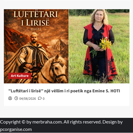
Art Kulture
”Luftëtari i lirisë” një vëllim i ri poetik nga Emine S. HOTI
04/08/2026
0
Copyright © by
merbraha.com
. All rights reserved. Design by
pcorganise.com