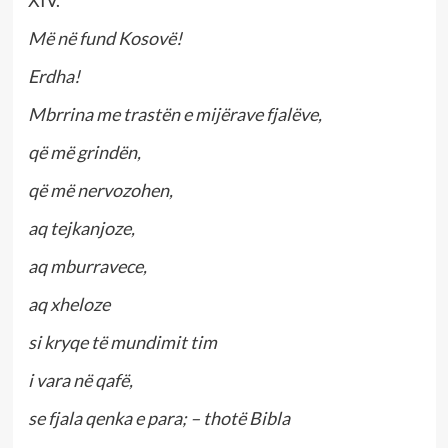
XIV.
Më në fund Kosovë!
Erdha!
Mbrrina me trastën e mijërave fjalëve,
që më grindën,
që më nervozohen,
aq tejkanjoze,
aq mburravece,
aq xheloze
si kryqe të mundimit tim
i vara në qafë,
se fjala qenka e para; – thotë Bibla