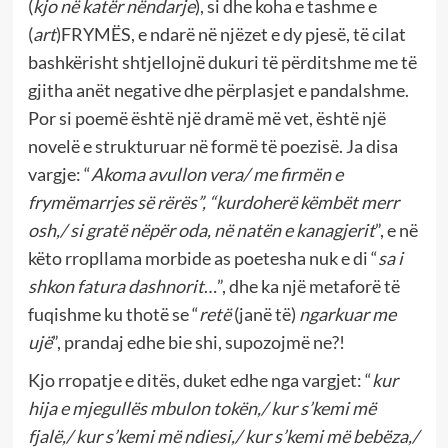
(
kjo në katër nëndarje
), si dhe koha e tashme e
(
art
)FRYMËS, e ndarë në njëzet e dy pjesë, të cilat
bashkërisht shtjellojnë dukuri të përditshme me të
gjitha anët negative dhe përplasjet e pandalshme.
Por si poemë është një dramë më vet, është një
novelë e strukturuar në formë të poezisë. Ja disa
vargje: “
Akoma avullon vera/ me firmën e
frymëmarrjes së rërës”, “kurdoherë këmbët merr
osh,/ si gratë nëpër oda, në natën e kanagjerit
”, e në
këto rropllama morbide as poetesha nuk e di “
sa i
shkon fatura dashnorit
…”, dhe ka një metaforë të
fuqishme ku thotë se “
retë
(janë të)
ngarkuar me
ujë
”, prandaj edhe bie shi, supozojmë ne?!
Kjo rropatje e ditës, duket edhe nga vargjet: “
kur
hija e mjegullës mbulon tokën,/ kur s’kemi më
fjalë,/ kur s’kemi më ndiesi,/ kur s’kemi më bebëza,/