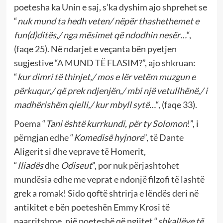
poetesha ka Unin e saj, s’ka dyshim ajo shprehet se
“
nuk mund ta hedh veten/ nëpër thashethemet e
fun(d)ditës,/ nga mësimet që ndodhin nesër…
“,
(faqe 25). Në ndarjet e veçanta bën pyetjen
sugjestive “A MUND TË FLASIM?”, ajo shkruan:
“
kur dimri të thinjet,/ mos e lër vetëm muzgun e
përkuqur,/ që prek ndjenjën,/ mbi një vetullhënë,/ i
madhërishëm qielli,/ kur mbyll sytë…
“, (faqe 33).
Poema “
Tani është kurrkundi, për ty Solomon
!”, i
përngjan edhe “
Komedisë hyjnore
”, të Dante
Aligerit si dhe veprave të Homerit,
“
Iliadës
dhe
Odiseut
”, por nuk përjashtohet
mundësia edhe me veprat e ndonjë filzofi të lashtë
grek a romak! Sido qoftë shtrirja e lëndës deri në
antikitet e bën poeteshën Emmy Krosi të
paarritshme, një poeteshë që ngjitet “
shkallëve të