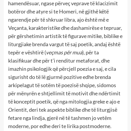
hamendësuar, ngase përveç veprave të klacizimit
botëror dhe atyre si te Homeri, në gjithë këtë
ngarendje për të shkruar libra, ajo është më e
Veçanta, karakteristike dhe dashamirëse e tepruar,
për gërshetimin artistik të figurave mitike, biblike e
liturgjiake brenda vargut të saj poetik, andaj është
tepër e vështirë (
veçmas për mua
), për ta
klasifikuar dhe për t’i renditur metaforat, dhe
imazhin psikologjik që përcjell poezia e saj, e cila
sigurisht do të lë gjurmë pozitive edhe brenda
arkipelagut të sotëm të poezisë shqipe, sidomos
për mënyrën e shtjellimit të motivit dhe ndërtimit
të konceptit poetik, që nga mitologjia greke e ajo e
Orientit, deri tek aspekte biblike dhe të liturgjisë
fetare nga lindja, gjerë në të tashmen jo vetëm
moderne, por edhe deri te lirika postmoderne.