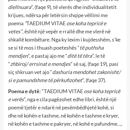
diellnuara
”, (faqe 9), të vlerës dhe individualitetit
krijues, ndërsa për letërsin shqipe vëllimi me
poema
“
TAEDIUM VITAE
ose koha tepricë e
vetes”
, është një vepër e rrallë dhe me vlerë në
shkallë kombëtare. Nga ky lexim i kujdesshëm, s’ke
se si të mos i thuash poeteshës “
të puthsha
mendjen
”, e pastaj ajo me “
ditë të tëra
”, le të
“
zhbiroj/ errsinat e mendjes
” së saj, (faqe 19), pasi
siç shkruan vet ajo “
dashuria mendohet zakonisht/
si e pamundshme të përkufizohet
”, (faqe 37).
Poema e dytë
: “TAEDIUM VITAE
ose koha tepricë
e verës
”, nga e cila pagëzohet edhe libri, është një
poemë tjetër e ndarë në pesëmbëdhjetë kohë, si
dhe në kohën e tashme, në kohën e tashme e kryer,
në kohën e tashme e pakryer, në kohë e pafundme…,