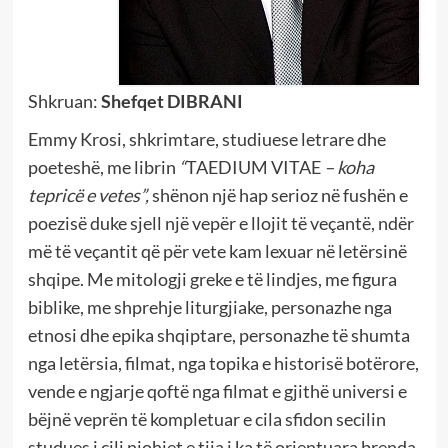
Shkruan:
Shefqet DIBRANI
Emmy Krosi, shkrimtare, studiuese letrare dhe
poeteshë, me librin
“
TAEDIUM VITAE
– koha
tepricë e vetes”,
shënon një hap serioz në fushën e
poezisë duke sjell një vepër e llojit të veçantë, ndër
më të veçantit që për vete kam lexuar në letërsinë
shqipe. Me mitologji greke e të lindjes, me figura
biblike, me shprehje liturgjiake, personazhe nga
etnosi dhe epika shqiptare, personazhe të shumta
nga letërsia, filmat, nga topika e historisë botërore,
vende e ngjarje qoftë nga filmat e gjithë universi e
bëjnë veprën të kompletuar e cila sfidon secilin
studues i cili njohjet e tija i ka të orientuara brenda