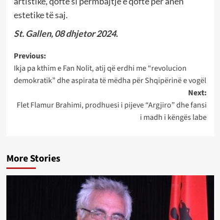
artistike, qoftë si përmbajtje e qoftë për anën
estetike të saj.
St. Gallen, 08 dhjetor 2024.
Post
Previous:
Ikja pa kthim e Fan Nolit, atij që erdhi me “revolucion
navigation
demokratik” dhe aspirata të mëdha për Shqipërinë e vogël
Next:
Flet Flamur Brahimi, prodhuesi i pijeve “Argjiro” dhe fansi
i madh i këngës labe
More Stories