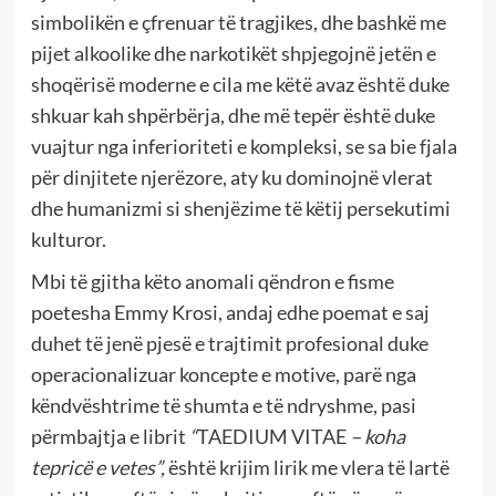
simbolikën e çfrenuar të tragjikes, dhe bashkë me
pijet alkoolike dhe narkotikët shpjegojnë jetën e
shoqërisë moderne e cila me këtë avaz është duke
shkuar kah shpërbërja, dhe më tepër është duke
vuajtur nga inferioriteti e kompleksi, se sa bie fjala
për dinjitete njerëzore, aty ku dominojnë vlerat
dhe humanizmi si shenjëzime të këtij persekutimi
kulturor.
Mbi të gjitha këto anomali qëndron e fisme
poetesha Emmy Krosi, andaj edhe poemat e saj
duhet të jenë pjesë e trajtimit profesional duke
operacionalizuar koncepte e motive, parë nga
këndvështrime të shumta e të ndryshme, pasi
përmbajtja e librit
“
TAEDIUM VITAE
– koha
tepricë e vetes”,
është krijim lirik me vlera të lartë