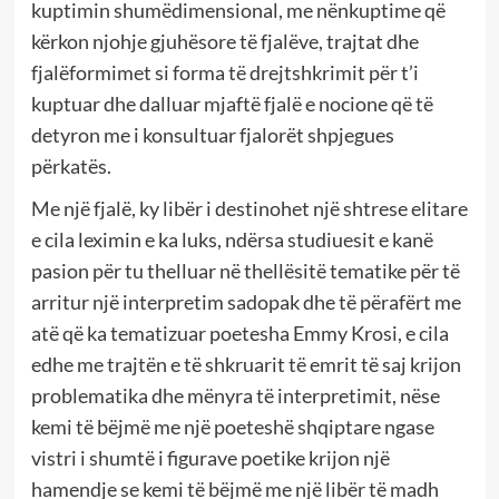
kuptimin shumëdimensional, me nënkuptime që
kërkon njohje gjuhësore të fjalëve, trajtat dhe
fjalëformimet si forma të drejtshkrimit për t’i
kuptuar dhe dalluar mjaftë fjalë e nocione që të
detyron me i konsultuar fjalorët shpjegues
përkatës.
Me një fjalë, ky libër i destinohet një shtrese elitare
e cila leximin e ka luks, ndërsa studiuesit e kanë
pasion për tu thelluar në thellësitë tematike për të
arritur një interpretim sadopak dhe të përafërt me
atë që ka tematizuar poetesha Emmy Krosi, e cila
edhe me trajtën e të shkruarit të emrit të saj krijon
problematika dhe mënyra të interpretimit, nëse
kemi të bëjmë me një poeteshë shqiptare ngase
vistri i shumtë i figurave poetike krijon një
hamendje se kemi të bëjmë me një libër të madh