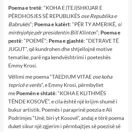
Poema e tretë
: “KOHA E (TEJ)SHKUAR E
PËRDHOSJES SË REPUBLIKËS
ose Republika e
Babrukës
”;
Poema e katërt
: “PËR TY AMERIKË,
si
mirënjohje për presidentin Bill Klinto
n”;
Poema e
pestë
: “POEMË”;
Pema e gjashtë
: “DETRAVE TË
JUGUT”, që kundrohen dhe shtjellojnë motive
tematike, parë nga kendvështrimi i poeteshës
Emmy Krosi.
Vëllimi me poema “TAEDIUM VITAE
ose koha
tepricë e verës
”, e Emmy Krosi, përmbyllet
me
Poemën e shtatë
: “KOHA E KLITHMËS
TËNDE KOSOVË”, e cila është një krijim shumë i
bukur artistik. Poemës i paraprinë poezia e Ali
Podrimjes “Unë, biri yt Kosovë”, andaj e tërë poema
duket sikur një zgjerim i përmbajtjes së poezisë së