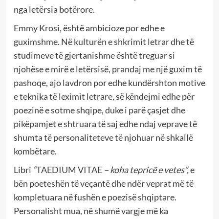
nga letërsia botërore.
Emmy Krosi, është ambicioze por edhe e
guximshme. Në kulturën e shkrimit letrar dhe të
studimeve të gjertanishme është treguar si
njohëse e mirë e letërsisë, prandaj me një guxim të
pashoqe, ajo lavdron por edhe kundërshton motive
e teknika të leximit letrare, së këndejmi edhe për
poezinë e sotme shqipe, duke i parë çasjet dhe
pikëpamjet e shtruara të saj edhe ndaj veprave të
shumta të personaliteteve të njohuar në shkallë
kombëtare.
Libri
“
TAEDIUM VITAE
– koha tepricë e vetes”,
e
bën poeteshën të veçantë dhe ndër veprat më të
kompletuara në fushën e poezisë shqiptare.
Personalisht mua, në shumë vargje më ka