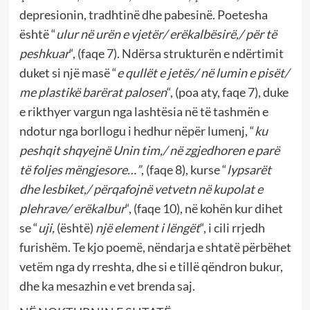
depresionin, tradhtinë dhe pabesinë. Poetesha
është “
ulur në urën e vjetër/ erëkalbësirë,/ për të
peshkuar
“, (faqe 7). Ndërsa strukturën e ndërtimit
duket si një masë “
e qullët e jetës/ në lumin e pisët/
me plastikë barërat palosen
“, (poa aty, faqe 7), duke
e rikthyer vargun nga lashtësia në të tashmën e
ndotur nga borllogu i hedhur nëpër lumenj, “
ku
peshqit shqyejnë Unin tim,/ në zgjedhoren e parë
të foljes mëngjesore…”
, (faqe 8), kurse “
lypsarët
dhe lesbiket,/ përqafojnë vetvetn në kupolat e
plehrave/ erëkalbur
“, (faqe 10), në kohën kur dihet
se “
uji,
(është)
një element i lëngët
“, i cili rrjedh
furishëm. Te kjo poemë, nëndarja e shtatë përbëhet
vetëm nga dy rreshta, dhe si e tillë qëndron bukur,
dhe ka mesazhin e vet brenda saj.