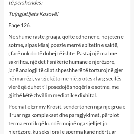
të përshëndes:
Tu(ngjat)jeta Kosovë!
Faqe 126.
Në shumë raste gruaja, qoftë edhe nënë, në jetën e
sotme, sipas kësaj poezie merrë epitetin e saktë,
çfarë nuk do të duhej të ishte. Pastaj një mal me
sakrifica, një det fisnikërie humane e njerëzore,
janë analogji të cilat shpeshherë të torturojnë gjer
në marrëzi, vargje këto me një grotesk larg secilës
vlerë që duhet t’i posedojë shoqëria e sotme, me
gjithë këtë zhvillim mediatik e dixhital.
Poemat e Emmy Krosit, sendërtohen nga një grua e
liruar nga komplekset dhe paragjykimet, përplot
terma erotik që kundërmojnë nga sjelljet jo
njerëzore, ku seksi oral e sperma kanë ndërtuar