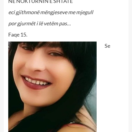
NË NOKTURNIN E SHTATË
eci gjithmonë mëngjeseve me mjegull
por gjurmët i lë vetëm pas…
Faqe 15.
Se