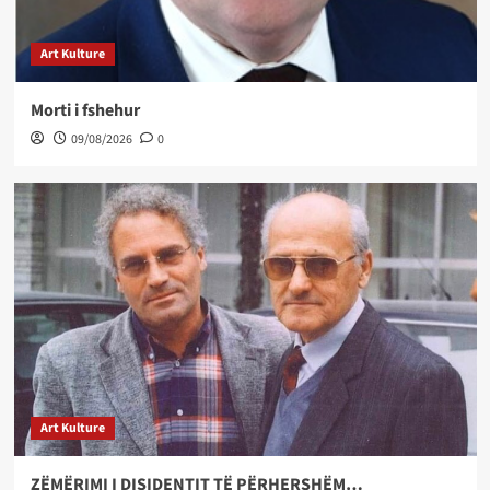
Art Kulture
Morti i fshehur
09/08/2026
0
Art Kulture
ZËMËRIMI I DISIDENTIT TË PËRHERSHËM…