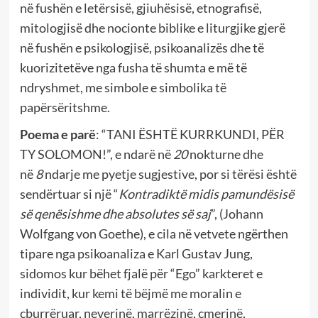
në fushën e letërsisë, gjiuhësisë, etnografisë,
mitologjisë dhe nocionte biblike e liturgjike gjerë
në fushën e psikologjisë, psikoanalizës dhe të
kuorizitetëve nga fusha të shumta e më të
ndryshmet, me simbole e simbolika të
papërsëritshme.
Poema e parë
: “TANI ËSHTË KURRKUNDI, PËR
TY SOLOMON!”, e ndarë në
20
nokturne dhe
në
8
ndarje me pyetje sugjestive, por si tërësi është
sendërtuar si një “
Kontradiktë midis pamundësisë
së qenësishme dhe absolutes së saj
”, (Johann
Wolfgang von Goethe), e cila në vetvete ngërthen
tipare nga psikoanaliza e Karl Gustav Jung,
sidomos kur bëhet fjalë për “Ego” karkteret e
individit, kur kemi të bëjmë me moralin e
çburrëruar, neverinë, marrëzinë, çmerinë,