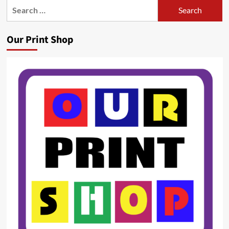
Search
for:
Our Print Shop