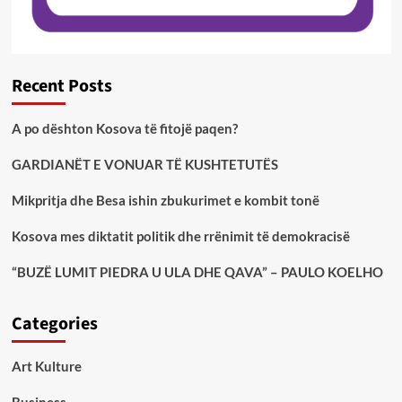
Recent Posts
A po dështon Kosova të fitojë paqen?
GARDIANËT E VONUAR TË KUSHTETUTËS
Mikpritja dhe Besa ishin zbukurimet e kombit tonë
Kosova mes diktatit politik dhe rrënimit të demokracisë
“BUZË LUMIT PIEDRA U ULA DHE QAVA” – PAULO KOELHO
Categories
Art Kulture
Business