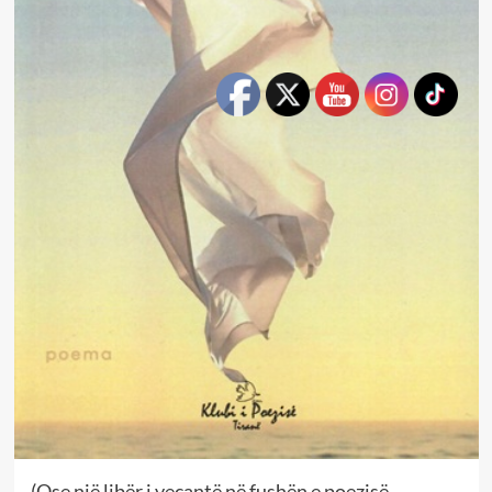
(Ose një libër i veçantë në fushën e poezisë