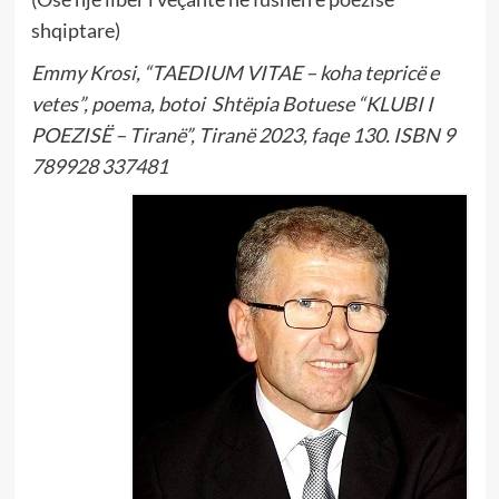
shqiptare)
Emmy Krosi, “TAEDIUM VITAE – koha tepricë e
vetes”, poema, botoi Shtëpia Botuese “KLUBI I
POEZISË – Tiranë”, Tiranë 2023, faqe 130. ISBN 9
789928 337481