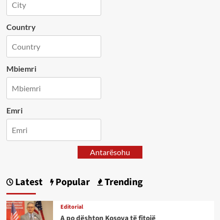
Country
Mbiemri
Emri
Antarësohu
Latest
Popular
Trending
Editorial
A po dështon Kosova të fitojë