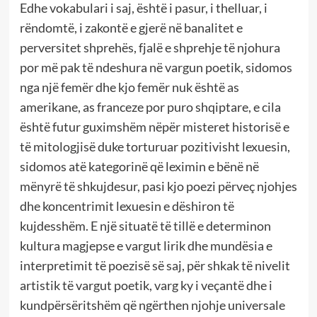
Edhe vokabulari i saj, është i pasur, i thelluar, i
rëndomtë, i zakontë e gjerë në banalitet e
perversitet shprehës, fjalë e shprehje të njohura
por më pak të ndeshura në vargun poetik, sidomos
nga një femër dhe kjo femër nuk është as
amerikane, as franceze por puro shqiptare, e cila
është futur guximshëm nëpër misteret historisë e
të mitologjisë duke torturuar pozitivisht lexuesin,
sidomos atë kategorinë që leximin e bënë në
mënyrë të shkujdesur, pasi kjo poezi përveç njohjes
dhe koncentrimit lexuesin e dëshiron të
kujdesshëm. E një situatë të tillë e determinon
kultura magjepse e vargut lirik dhe mundësia e
interpretimit të poezisë së saj, për shkak të nivelit
artistik të vargut poetik, varg ky i veçantë dhe i
kundpërsëritshëm që ngërthen njohje universale