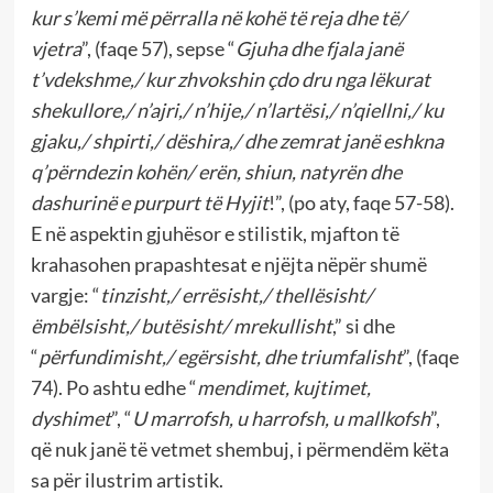
kur s’kemi më përralla në kohë të reja dhe të/
vjetra
”, (faqe 57), sepse “
Gjuha dhe fjala janë
t’vdekshme,/ kur zhvokshin çdo dru nga lëkurat
shekullore,/ n’ajri,/ n’hije,/ n’lartësi,/ n’qiellni,/ ku
gjaku,/ shpirti,/ dëshira,/ dhe zemrat janë eshkna
q’përndezin kohën/ erën, shiun, natyrën dhe
dashurinë e purpurt të Hyjit
!”, (po aty, faqe 57-58).
E në aspektin gjuhësor e stilistik, mjafton të
krahasohen prapashtesat e njëjta nëpër shumë
vargje: “
tinzisht,/ errësisht,/ thellësisht/
ëmbëlsisht,/ butësisht/ mrekullisht
,” si dhe
“
përfundimisht,/ egërsisht, dhe triumfalisht
”, (faqe
74). Po ashtu edhe “
mendimet, kujtimet,
dyshimet
”, “
U marrofsh, u harrofsh, u mallkofsh
”,
që nuk janë të vetmet shembuj, i përmendëm këta
sa për ilustrim artistik.