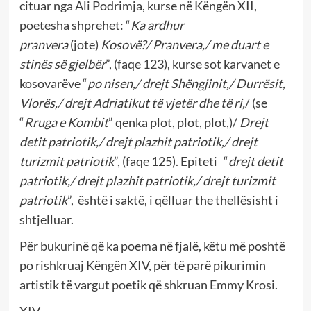
cituar nga Ali Podrimja, kurse në Këngën XII,
poetesha shprehet: “
Ka ardhur
pranvera
(jote)
Kosovë?/ Pranvera,/ me duart e
stinës së gjelbër
”, (faqe 123), kurse sot karvanet e
kosovarëve “
po nisen,/ drejt Shëngjinit,/ Durrësit,
Vlorës,/ drejt Adriatikut të vjetër dhe të ri,
/ (se
“
Rruga e Kombit
” qenka plot, plot, plot,)/
Drejt
detit patriotik,/ drejt plazhit patriotik,/ drejt
turizmit patriotik
”, (faqe 125). Epiteti “
drejt detit
patriotik,/ drejt plazhit patriotik,/ drejt turizmit
patriotik
”, është i saktë, i qëlluar the thellësisht i
shtjelluar.
Për bukurinë që ka poema në fjalë, këtu më poshtë
po rishkruaj Këngën XIV, për të parë pikurimin
artistik të vargut poetik që shkruan Emmy Krosi.