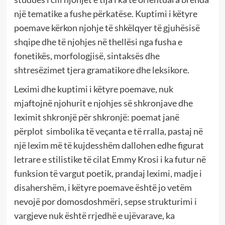
një tematike a fushe përkatëse. Kuptimi i këtyre
poemave kërkon njohje të shkëlqyer të gjuhësisë
shqipe dhe të njohjes në thellësi nga fusha e
fonetikës, morfologjisë, sintaksës dhe
shtresëzimet tjera gramatikore dhe leksikore.
Leximi dhe kuptimi i këtyre poemave, nuk
mjaftojnë njohurit e njohjes së shkronjave dhe
leximit shkronjë për shkronjë: poemat janë
përplot simbolika të veçanta e të rralla, pastaj në
një lexim më të kujdesshëm dallohen edhe figurat
letrare e stilistike të cilat Emmy Krosi i ka futur në
funksion të vargut poetik, prandaj leximi, madje i
disahershëm, i këtyre poemave është jo vetëm
nevojë por domosdoshmëri, sepse strukturimi i
vargjeve nuk është rrjedhë e ujëvarave, ka