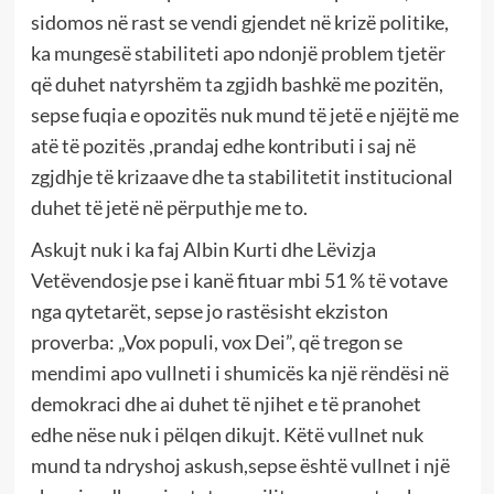
sidomos në rast se vendi gjendet në krizë politike,
ka mungesë stabiliteti apo ndonjë problem tjetër
që duhet natyrshëm ta zgjidh bashkë me pozitën,
sepse fuqia e opozitës nuk mund të jetë e njëjtë me
atë të pozitës ,prandaj edhe kontributi i saj në
zgjdhje të krizaave dhe ta stabilitetit institucional
duhet të jetë në përputhje me to.
Askujt nuk i ka faj Albin Kurti dhe Lëvizja
Vetëvendosje pse i kanë fituar mbi 51 % të votave
nga qytetarët, sepse jo rastësisht ekziston
proverba: „Vox populi, vox Dei”, që tregon se
mendimi apo vullneti i shumicës ka një rëndësi në
demokraci dhe ai duhet të njihet e të pranohet
edhe nëse nuk i pëlqen dikujt. Këtë vullnet nuk
mund ta ndryshoj askush,sepse është vullnet i një