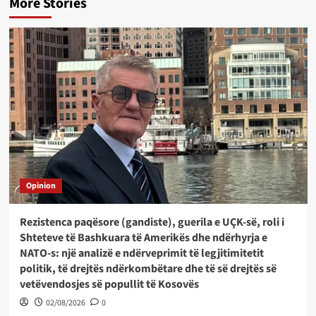
More Stories
Opinion
Rezistenca paqësore (gandiste), guerila e UÇK-së, roli i
Shteteve të Bashkuara të Amerikës dhe ndërhyrja e
NATO-s: një analizë e ndërveprimit të legjitimitetit
politik, të drejtës ndërkombëtare dhe të së drejtës së
vetëvendosjes së popullit të Kosovës
02/08/2026
0