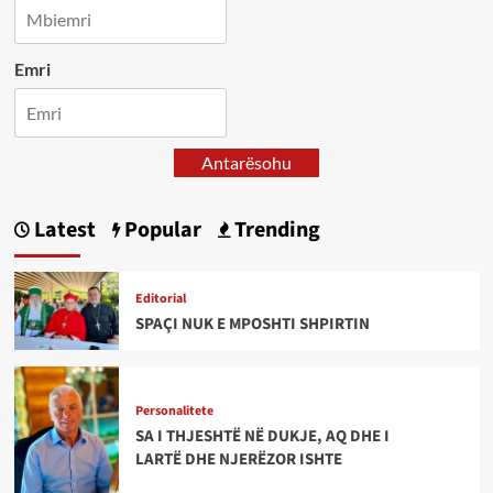
Emri
Antarësohu
Latest
Popular
Trending
Editorial
SPAÇI NUK E MPOSHTI SHPIRTIN
Personalitete
SA I THJESHTË NË DUKJE, AQ DHE I
LARTË DHE NJERËZOR ISHTE