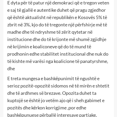
E dyta për të patur një demokraci që e tregon veten
e saj të gjallë e autentike duhet që pragu zgjedhor
që është aktualisht në republikën e Kosovës 5% të
zbrit në 3%, kjo do të tregonte një përfshirje më të
madhe dhe të ndryshme të zërit qytetar në
institucione dhe do të krijonte më shumë zgjidhje
në krijimin e koaliconeve që do të mund të
prodhonin edhe stabilitet institucional dhe nuk do
të kishte më varësi nga koalicione të panatyrshme,
dhe
E treta mungesa e bashkëpunimit të ngushtë e
serioz pozitë-opozitë sidomos në të mirën e shtetit
dhe të ardhmes së brezave. Opozita duhet ta
kuptojë se është jo vetëm ajo që i sheh gabimet e
pozitës dhe kërkon korrigjime ,por edhe
bashkëpunuese përballë interesave partiake,