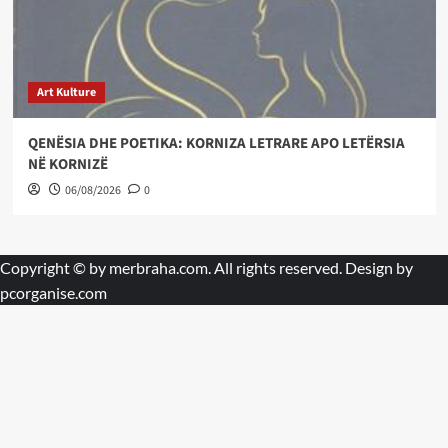
Art Kulture
QENËSIA DHE POETIKA: KORNIZA LETRARE APO LETËRSIA
NË KORNIZË
06/08/2026
0
Copyright © by
merbraha.com
. All rights reserved. Design by
pcorganise.com