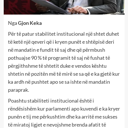
Nga
Gjon Keka
Për të patur stabilitet institucional një shtet duhet
të ketë një qeveri që i kryen punët e shtëpisë deri
në mandatin e fundit të saj dhe që përmbush
pothuajse 90 % të programit të saj në fushat të
përgjithshme të shtetit duke e vendos kështu
shtetin në pozitën më të mirë se sa që e ka gjetë kur
ka ardh në pushtet apo se sa ishte në mandatin
paraprak.
Poashtu stabiliteti institucional është i
rëndësishëm kur parlamenti apo kuvendi e ka kryer
punën e tij me përkushtim dhe ka arritë me sukses
të miratoj ligjet e nevojshme brenda afatit të