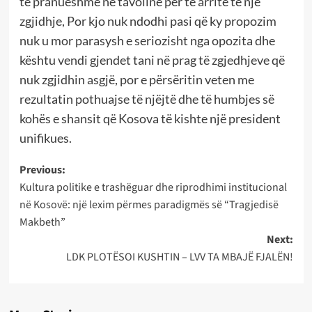
të pranueshmë në tavolinë për të arritë të një
zgjidhje, Por kjo nuk ndodhi pasi që ky propozim
nuk u mor parasysh e seriozisht nga opozita dhe
kështu vendi gjendet tani në prag të zgjedhjeve që
nuk zgjidhin asgjë, por e përsëritin veten me
rezultatin pothuajse të njëjtë dhe të humbjes së
kohës e shansit që Kosova të kishte një president
unifikues.
Post
Previous:
Kultura politike e trashëguar dhe riprodhimi institucional
navigation
në Kosovë: një lexim përmes paradigmës së “Tragjedisë
Makbeth”
Next:
LDK PLOTËSOI KUSHTIN – LVV TA MBAJË FJALËN!