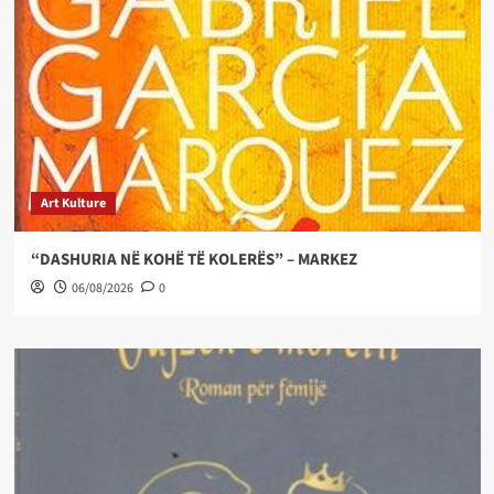
Art Kulture
“DASHURIA NË KOHË TË KOLERËS” – MARKEZ
06/08/2026
0