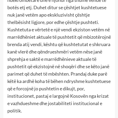
ndëkrombëtare dhe e njohur nga shumë vende të
botës etj etj. Duhet ditur se çështjet kushtetuese
nuk janë vetëm apo ekskluzivisht çështje
thelbësisht ligjore, por edhe çështje pushteti.
Kushtetuta e vërtetë e një vendi ekziston vetëm në
marrëdhëniet aktuale të pushtetit që mbizotërojnë
brenda atij vendi, kështu që kushtetutat e shkruara
kanë vlerë dhe qëndrueshmëri vetëm nëse janë
shprehja e saktë e marrëdhënieve aktuale të
pushtetit që ekzistojnë në shoqëri dhe se këto janë
parimet që duhet të mbështen. Prandaj duke parë
këtë ka ardhë koha të bëhen ndryshme kushtetuese
që e forcojnë jo pushtetin e dikujt, por,
institucionet, pastaj e largojnë Kosovën nga krizat
e vazhdueshme dhe jostabiliteti institucional e
politik.