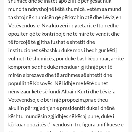
shumice dhe se inatet apo zilit e pengesat nuk
mund ta ndryshojnë këtë shumicë, vetëm sa mund
ta shtojnë shumicën që përkrahin atë dhe Lëvizjen
Vetëvendosje. Nga kjo zëri i qytetarit e fton edhe
opozitën që të kontribojë në të mirë të vendit dhe
të forcojë të gjitha fushat e shtetit dhe
institucionet sëbashku duke mos i hedh gur këtij
vullneti të shumicës, por duke bashkëpunuar, arritë
kompromise dhe duke menduar gjithnjë për të
mirën e brezave dhe të ardhmes së shtetit dhe
popullit të Kosovës. Në lidhje me këtë duhet
nënvizaur këtë së fundi Albain Kurti dhe Lëvizja
Vetëvendsoje e bëri një propozim,pra e theu
akullin për zgjedhjen e presidentit duke i dhënë
kështu mundësin zgjidhjes së kësaj pune, duke i
kërkuar opozitës t’i vendosin tre figura unifikuese e