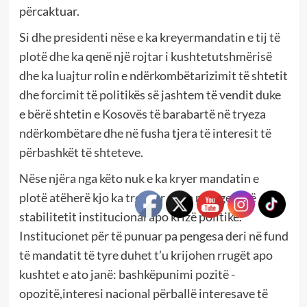
përcaktuar.
Si dhe presidenti nëse e ka kreyermandatin e tij të
plotë dhe ka qenë një rojtar i kushtetutshmërisë
dhe ka luajtur rolin e ndërkombëtarizimit të shtetit
dhe forcimit të politikës së jashtem të vendit duke
e bërë shtetin e Kosovës të barabartë në tryeza
ndërkombëtare dhe në fusha tjera të interesit të
përbashkët të shteteve.
Nëse njëra nga këto nuk e ka kryer mandatin e
plotë atëherë kjo ka treguar se ka mungesë të
stabilitetit institucional apo krizë politike.
Institucionet për të punuar pa pengesa deri në fund
të mandatit të tyre duhet t’u krijohen rrugët apo
kushtet e ato janë: bashkëpunimi pozitë -
opozitë,interesi nacional përballë interesave të