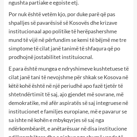
ngushta partiake e egoiste etj.
Por nuk është vetëm kjo, por duke parë që pas
shpalljes së pavarësisë së Kosovës dhe krizave
institucionaal apo politike të herëpashershme
mund të vijë në përfundim se kemi të bëjmë me tre
simptome të cilat janë tanimë të shfaqura që po
prodhojnë jostabilitet instituiocnal.
E para është mungea e ndryshimeve kushtetuese të
cilat janë tani të nevojshme për shkak se Kosova në
këtë kohë është në një periudhë apo fazë tjetër të
shtetndërtimit të saj, ajo gjendet më sovrane, më
demokratike, më afër aspiratës së saj integruese në
institucionet e familjes europiane, më e pavarur se
sa ishte në kohën e mbykqyrjes së saj nga
ndërkombëarët, e anëtarësuar në disa institucione