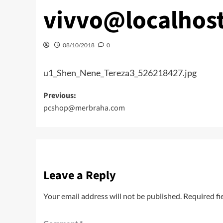
vivvo@localhos
08/10/2018
0
u1_Shen_Nene_Tereza3_526218427.jpg
Post
Previous:
pcshop@merbraha.com
navigation
Leave a Reply
Your email address will not be published.
Required fi