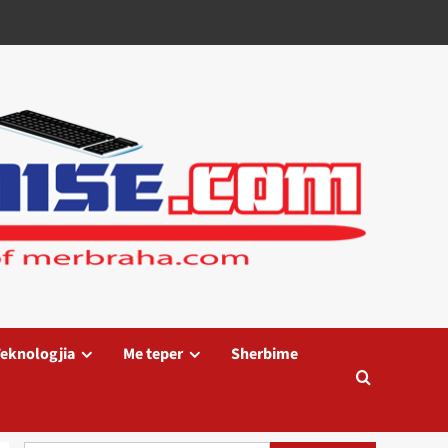
eknologjia
Me teper
Sherbime