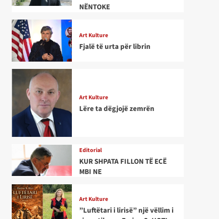
NËNTOKE
Art Kulture
Fjalë të urta për librin
Art Kulture
Lëre ta dëgjojë zemrën
Editorial
KUR SHPATA FILLON TË ECË
MBI NE
Art Kulture
”Luftëtari i lirisë” një vëllim i