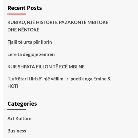
Recent Posts
RUBIKU, NJË HISTORI E PAZAKONTË MBITOKE
DHE NËNTOKE
Fjalë të urta për librin
Lëre ta dëgjojë zemrën
KUR SHPATA FILLON TË ECË MBI NE
”Luftëtari i lirisë” një vëllim i ri poetik nga Emine S.
HOTI
Categories
Art Kulture
Business