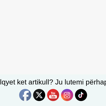
qyet ket artikull? Ju lutemi përhapn