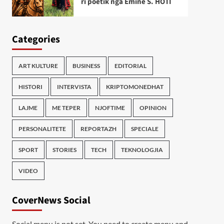
ri poetik nga Emine S. HOTI
Categories
ART KULTURE
BUSINESS
EDITORIAL
HISTORI
INTERVISTA
KRIPTOMONEDHAT
LAJME
ME TEPER
NJOFTIME
OPINION
PERSONALITETE
REPORTAZH
SPECIALE
SPORT
STORIES
TECH
TEKNOLOGJIA
VIDEO
CoverNews Social
Social menu is not set. You need to create menu and