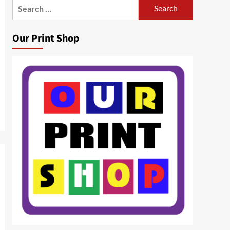
Search
for:
Our Print Shop