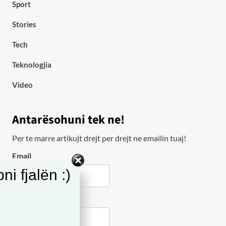
Sport
Stories
Tech
Teknologjia
Video
Antarësohuni tek ne!
Per te marre artikujt drejt per drejt ne emailin tuaj!
Email
i fjalën :)
City