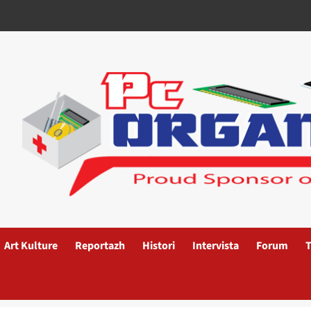
Art Kulture
Reportazh
Histori
Intervista
Forum
T