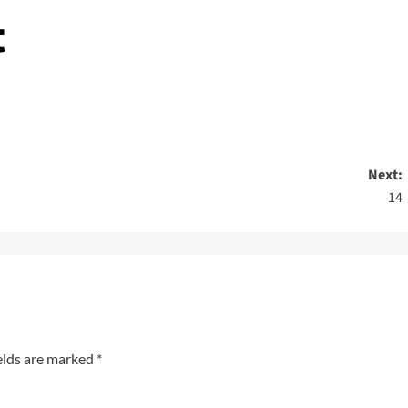
t
Next:
14
elds are marked
*