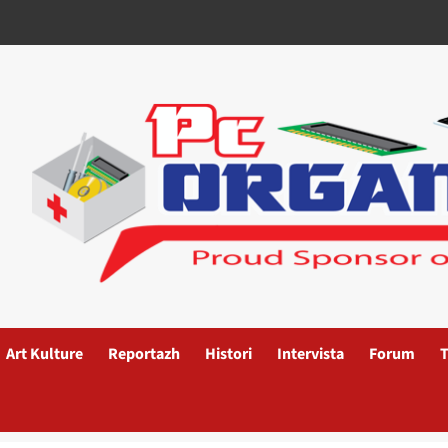
Art Kulture
Reportazh
Histori
Intervista
Forum
T