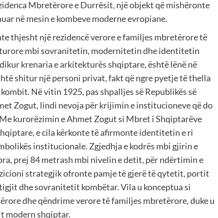
idenca Mbretërore e Durrësit, një objekt që mishëronte
cionuar në mesin e kombeve moderne evropiane.
te thjesht një rezidencë verore e familjes mbretërore të
ulturore mbi sovranitetin, modernitetin dhe identitetin
dikur krenaria e arkitekturës shqiptare, është lënë në
të shitur një personi privat, fakt që ngre pyetje të thella
kombit. Në vitin 1925, pas shpalljes së Republikës së
et Zogut, lindi nevoja për krijimin e institucioneve që do
 Me kurorëzimin e Ahmet Zogut si Mbret i Shqiptarëve
iptare, e cila kërkonte të afirmonte identitetin e ri
bolikës institucionale. Zgjedhja e kodrës mbi gjirin e
pra, prej 84 metrash mbi nivelin e detit, për ndërtimin e
cioni strategjik ofronte pamje të gjerë të qytetit, portit
stigjit dhe sovranitetit kombëtar. Vila u konceptua si
tërore dhe qëndrime verore të familjes mbretërore, duke u
it modern shqiptar.