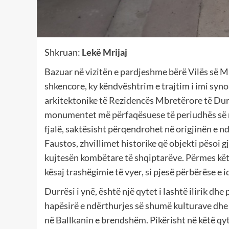
Shkruan:
Lekë Mrijaj
Bazuar në vizitën e pardjeshme bërë Vilës së M
shkencore, ky këndvështrim e trajtim i imi syno
arkitektonike të Rezidencës Mbretërore të Durrë
monumentet më përfaqësuese të periudhës së 
fjalë, saktësisht përqendrohet në origjinën e n
Faustos, zhvillimet historike që objekti pësoi gj
kujtesën kombëtare të shqiptarëve. Përmes këti
kësaj trashëgimie të vyer, si pjesë përbërëse e id
Durrësi i ynë, është një qytet i lashtë ilirik dhe 
hapësirë e ndërthurjes së shumë kulturave dhe 
në Ballkanin e brendshëm. Pikërisht në këtë qyt