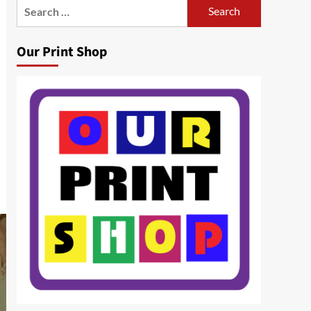
Search
for:
Our Print Shop