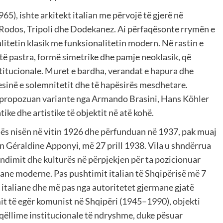
65), ishte arkitekt italian me përvojë të gjerë në
ë Rodos, Tripoli dhe Dodekanez. Ai përfaqësonte rrymën e
itetin klasik me funksionalitetin modern. Në rastin e
a të pastra, formë simetrike dhe pamje neoklasik, që
stitucionale. Muret e bardha, verandat e hapura dhe
djesinë e solemnitetit dhe të hapësirës mesdhetare.
u propozuan variante nga Armando Brasini, Hans Köhler
ike dhe artistike të objektit në atë kohë.
lës nisën në vitin 1926 dhe përfunduan në 1937, pak muaj
Géraldine Apponyi, më 27 prill 1938. Vila u shndërrua
ëndimit dhe kulturës në përpjekjen për ta pozicionuar
iane moderne. Pas pushtimit italian të Shqipërisë më 7
 italiane dhe më pas nga autoritetet gjermane gjatë
it të egër komunist në Shqipëri (1945–1990), objekti
qëllime institucionale të ndryshme, duke pësuar