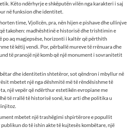
tik. Këto ndërhyrje e shkëputën vilën nga karakteri i saj
bur në funksion dhe identitet.
orten time, Vjollcën, pra, nën hijen e pishave dhe ullinjve
që takohen: madhështinë e historisë dhe trishtimin e
ë po aq magjepsëse, horizonti i kaltër që përthith
hme të këtij vendi. Por, përballë mureve të rrënuara dhe
 mund të pranojë një komb që një monument i sovranitetit
bëtar dhe identitetin shtetëror, sot qëndron i mbyllur në
ësit mbetet një nga dëshmitë më të rëndësishme të
-ta, një vepër që ndërthur estetikën evropiane me
 të rrallë të historisë sonë, kur arti dhe politika u
injitoz.
ment mbetet një trashëgimi shpirtërore e popullit
r publikun do të ishin akte të kujtesës kombëtare, një