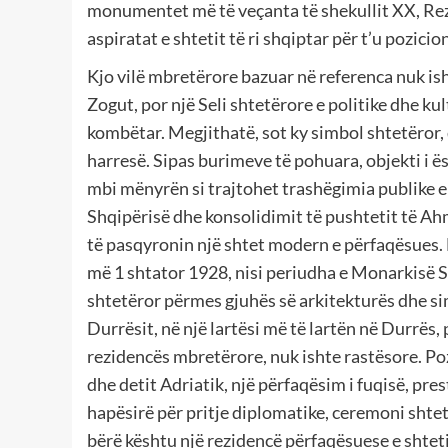
monumentet më të veçanta të shekullit XX, Rez
aspiratat e shtetit të ri shqiptar për t’u pozi
Kjo vilë mbretërore bazuar në referenca nuk ish
Zogut, por një Seli shtetërore e politike dhe k
kombëtar. Megjithatë, sot ky simbol shtetëror, 
harresë. Sipas burimeve të pohuara, objekti i ësh
mbi mënyrën si trajtohet trashëgimia publike e 
Shqipërisë dhe konsolidimit të pushtetit të Ahm
të pasqyronin një shtet modern e përfaqësues.
më 1 shtator 1928, nisi periudha e Monarkisë Shq
shtetëror përmes gjuhës së arkitekturës dhe sim
Durrësit, në një lartësi më të lartën në Durrës, 
rezidencës mbretërore, nuk ishte rastësore. Pozi
dhe detit Adriatik, një përfaqësim i fuqisë, pre
hapësirë për pritje diplomatike, ceremoni shte
bërë kështu një rezidencë përfaqësuese e shtet