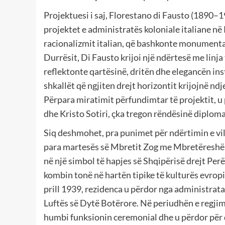
Projektuesi i saj, Florestano di Fausto (1890–19
projektet e administratës koloniale italiane n
racionalizmit italian, që bashkonte monumental
Durrësit, Di Fausto krijoi një ndërtesë me linj
reflektonte qartësinë, dritën dhe elegancën in
shkallët që ngjiten drejt horizontit krijojnë n
Përpara miratimit përfundimtar të projektit, 
dhe Kristo Sotiri, çka tregon rëndësinë diplomat
Siq deshmohet, pra punimet për ndërtimin e vi
para martesës së Mbretit Zog me Mbretëreshën 
në një simbol të hapjes së Shqipërisë drejt Per
kombin tonë në hartën tipike të kulturës evrop
prill 1939, rezidenca u përdor nga administrata
Luftës së Dytë Botërore. Në periudhën e regjim
humbi funksionin ceremonial dhe u përdor për 