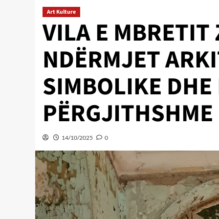
Art Kulture
VILA E MBRETIT
NDËRMJET ARK
SIMBOLIKE DHE
PËRGJITHSHME 
14/10/2025
0