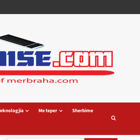
eknologjia
Me teper
Sherbime