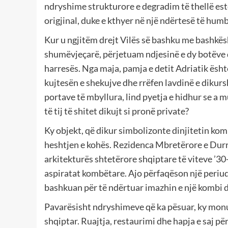
ndryshime strukturore e degradim të thellë este
origjinal, duke e kthyer në një ndërtesë të hum
Kur u ngjitëm drejt Vilës së bashku me bashkësh
shumëvjeçarë, përjetuam ndjesinë e dy botëve 
harresës. Nga maja, pamja e detit Adriatik ësht
kujtesën e shekujve dhe rrëfen lavdinë e dikurs
portave të mbyllura, lind pyetja e hidhur se a
të tij të shitet dikujt si pronë private?
Ky objekt, që dikur simbolizonte dinjitetin kom
heshtjen e kohës. Rezidenca Mbretërore e Durr
arkitekturës shtetërore shqiptare të viteve ’30
aspiratat kombëtare. Ajo përfaqëson një periudhë
bashkuan për të ndërtuar imazhin e një kombi d
Pavarësisht ndryshimeve që ka pësuar, ky monu
shqiptar. Ruajtja, restaurimi dhe hapja e saj pë