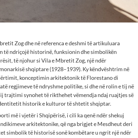
bretit Zog dhe në referenca e deshmi të artikuluara
n të ndriçojë historinë, funksionin dhe simbolikën
sit, të njohur si Vila e Mbretit Zog, një ndër
monarkisë shqiptare (1928–1939). Ky këndvështrim në
dërtimit, konceptimin arkitektonik të Florestano di
atë regjimeve të ndryshme politike, si dhe në rolin e tij në
j trajtimi synohet të rikthehet vëmendja ndaj ruajtjes së
entitetit historik e kulturor të shtetit shqiptar.
porti më i vjetër i Shqipërisë, i cili ka qenë ndër shekuj
ndikimeve arkitektonike, që nga brigjet e Mesdheut deri
et simbolik të historisë sonë kombëtare u ngrit një ndër