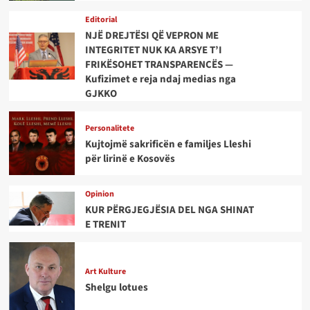
Editorial
NJË DREJTËSI QË VEPRON ME
INTEGRITET NUK KA ARSYE T’I
FRIKËSOHET TRANSPARENCËS —
Kufizimet e reja ndaj medias nga
GJKKO
Personalitete
Kujtojmë sakrificën e familjes Lleshi
për lirinë e Kosovës
Opinion
KUR PËRGJEGJËSIA DEL NGA SHINAT
E TRENIT
Art Kulture
Shelgu lotues