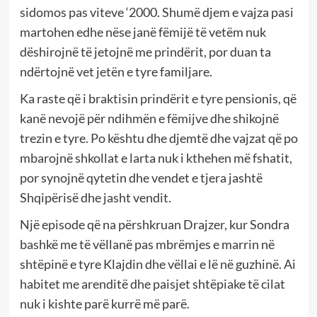
sidomos pas viteve ‘2000. Shumë djem e vajza pasi
martohen edhe nëse janë fëmijë të vetëm nuk
dëshirojnë të jetojnë me prindërit, por duan ta
ndërtojnë vet jetën e tyre familjare.
Ka raste që i braktisin prindërit e tyre pensionis, që
kanë nevojë për ndihmën e fëmijve dhe shikojnë
trezin e tyre. Po kështu dhe djemtë dhe vajzat që po
mbarojnë shkollat e larta nuk i kthehen më fshatit,
por synojnë qytetin dhe vendet e tjera jashtë
Shqipërisë dhe jasht vendit.
Një episode që na përshkruan Drajzer, kur Sondra
bashkë me të vëllanë pas mbrëmjes e marrin në
shtëpinë e tyre Klajdin dhe vëllai e lë në guzhinë. Ai
habitet me arenditë dhe paisjet shtëpiake të cilat
nuk i kishte parë kurrë më parë.