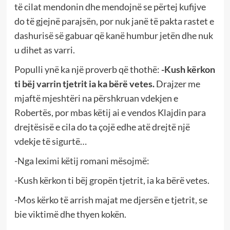
të cilat mendonin dhe mendojnë se përtej kufijve
do të gjejnë parajsën, por nuk janë të pakta rastet e
dashurisë së gabuar që kanë humbur jetën dhe nuk
u dihet as varri.
Populli ynë ka një proverb që thothë:
-Kush kërkon
ti bëj varrin tjetrit ia ka bërë vetes.
Drajzer me
mjaftë mjeshtëri na përshkruan vdekjen e
Robertës, por mbas këtij ai e vendos Klajdin para
drejtësisë e cila do ta çojë edhe atë drejtë një
vdekje të sigurtë…
-Nga leximi këtij romani mësojmë:
-Kush kërkon ti bëj gropën tjetrit, ia ka bërë vetes.
-Mos kërko të arrish majat me djersën e tjetrit, se
bie viktimë dhe thyen kokën.