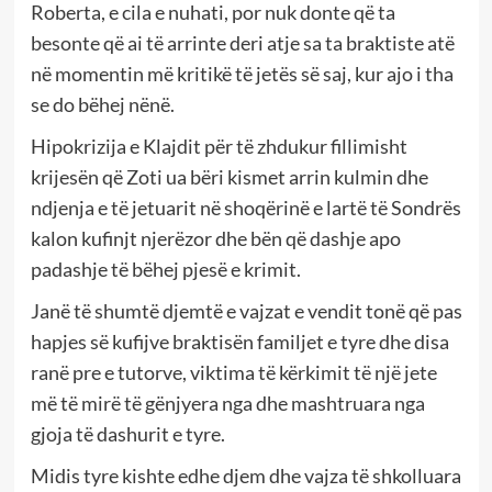
Roberta, e cila e nuhati, por nuk donte që ta
besonte që ai të arrinte deri atje sa ta braktiste atë
në momentin më kritikë të jetës së saj, kur ajo i tha
se do bëhej nënë.
Hipokrizija e Klajdit për të zhdukur fillimisht
krijesën që Zoti ua bëri kismet arrin kulmin dhe
ndjenja e të jetuarit në shoqërinë e lartë të Sondrës
kalon kufinjt njerëzor dhe bën që dashje apo
padashje të bëhej pjesë e krimit.
Janë të shumtë djemtë e vajzat e vendit tonë që pas
hapjes së kufijve braktisën familjet e tyre dhe disa
ranë pre e tutorve, viktima të kërkimit të një jete
më të mirë të gënjyera nga dhe mashtruara nga
gjoja të dashurit e tyre.
Midis tyre kishte edhe djem dhe vajza të shkolluara