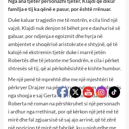
Nga ana tjetër personazhi tjetër, Klajdi që dikur
familja e tij ka qënë e pasur, por është rrënuar.
Duke kaluar tragjedin me të motrën, e cila lind një
vajzë, Klajdi nuk denjon të bëhet pre e dashurisë së
gabuar, por ndjenja e egoizmit dhe hyrja në
ambjentet e shoqërisë aristokrate e shtyjnë, që të
kalojë në ekstremin tjetër duke i marrë jetën
Robertës dhe të jetonte me Sondrën, e cila i përket
shtresës së tij, që ai përkohësishtë e kishte humbur.
Me një penë të mprehtë dhe me një mjeshtëri të
përkryer Drajzer na përshkruan ndarjen e Robertës
nga shoqja e saj Gerta Marri për hir të dashurisë.
Roberta në roman na përshkruhet si një personazh
i ardhur nga rrethinat, por që kërkon një jetë më të
mirë dhe fal zgjuarsisë së saj ajo arrinë, që të zërë
një pozicion të mirë në fabrikë, ku u njoh edhe me