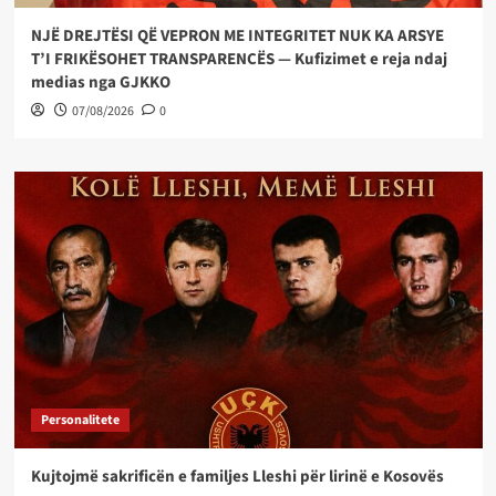
NJË DREJTËSI QË VEPRON ME INTEGRITET NUK KA ARSYE
T’I FRIKËSOHET TRANSPARENCËS — Kufizimet e reja ndaj
medias nga GJKKO
07/08/2026
0
Personalitete
Kujtojmë sakrificën e familjes Lleshi për lirinë e Kosovës