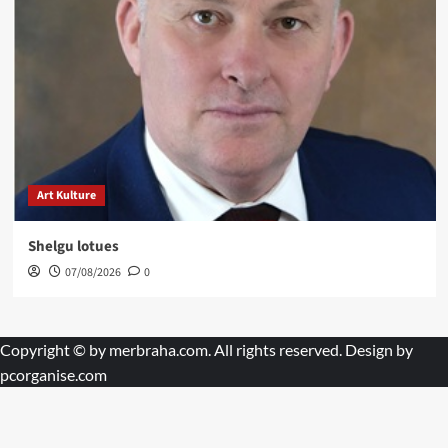
Art Kulture
Shelgu lotues
07/08/2026
0
Copyright © by
merbraha.com
. All rights reserved. Design by
pcorganise.com