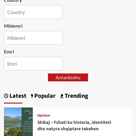
Mbiemri
Emri
Antarësohu
Latest
Popular
Trending
Opinion
Shikaj – Fshati ku historia, identiteti
dhe natyra shqiptare takohen