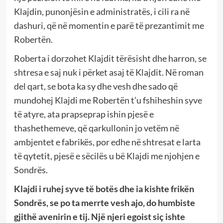
Klajdin, punonjësin e administratës, i cili ra në
dashuri, që në momentin e parë të prezantimit me
Robertën.
Roberta i dorzohet Klajdit tërësisht dhe harron, se
shtresa e saj nuk i përket asaj të Klajdit. Në roman
del qart, se bota ka sy dhe vesh dhe sado që
mundohej Klajdi me Robertën t’u fshiheshin syve
të atyre, ata prapseprap ishin pjesë e
thashethemeve, që qarkullonin jo vetëm në
ambjentet e fabrikës, por edhe në shtresat e larta
të qytetit, pjesë e sëcilës u bë Klajdi me njohjen e
Sondrës.
Klajdi i ruhej syve të botës dhe ia kishte frikën
Sondrës, se po ta merrte vesh ajo, do humbiste
gjithë avenirin e tij. Një njeri egoist siç ishte