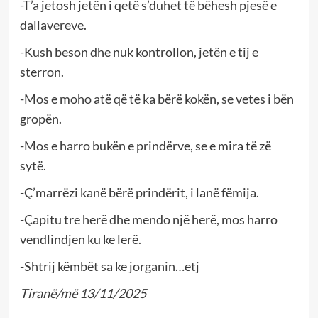
-T’a jetosh jetën i qetë s’duhet të bëhesh pjesë e
dallavereve.
-Kush beson dhe nuk kontrollon, jetën e tij e
sterron.
-Mos e moho atë që të ka bërë kokën, se vetes i bën
gropën.
-Mos e harro bukën e prindërve, se e mira të zë
sytë.
-Ç’marrëzi kanë bërë prindërit, i lanë fëmija.
-Çapitu tre herë dhe mendo një herë, mos harro
vendlindjen ku ke lerë.
-Shtrij këmbët sa ke jorganin…etj
Tiranë/më 13/11/2025