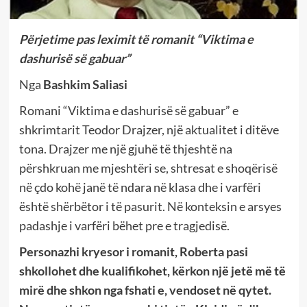
Përjetime pas leximit të romanit “Viktima e
dashurisë së gabuar”
Nga
Bashkim Saliasi
Romani “Viktima e dashurisë së gabuar” e
shkrimtarit Teodor Drajzer, një aktualitet i ditëve
tona. Drajzer me një gjuhë të thjeshtë na
përshkruan me mjeshtëri se, shtresat e shoqërisë
në çdo kohë janë të ndara në klasa dhe i varfëri
është shërbëtor i të pasurit. Në konteksin e arsyes
padashje i varfëri bëhet pre e tragjedisë.
Personazhi kryesor i romanit, Roberta pasi
shkollohet dhe kualifikohet, kërkon një jetë më të
mirë dhe shkon nga fshati e, vendoset në qytet.