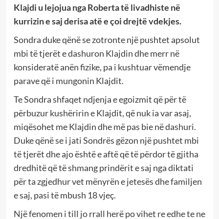
Klajdi u lejojua nga Roberta të livadhiste në
kurrizin e saj derisa atë e çoi drejtë vdekjes.
Sondra duke qënë se zotronte një pushtet apsolut
mbi të tjerët e dashuron Klajdin dhe merr në
konsideratë anën fizike, pa i kushtuar vëmendje
parave që i mungonin Klajdit.
Te Sondra shfaqet ndjenja e egoizmit që për të
përbuzur kushëririn e Klajdit, që nuk ia var asaj,
miqësohet me Klajdin dhe më pas bie në dashuri.
Duke qënë se i jati Sondrës gëzon një pushtet mbi
të tjerët dhe ajo është e aftë që të përdor të gjitha
dredhitë që të shmang prindërit e saj nga diktati
për ta zgjedhur vet mënyrën e jetesës dhe familjen
e saj, pasi të mbush 18 vjeç.
Një fenomen i till jo rrall herë po vihet re edhe te ne