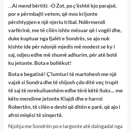
…
Ai mend bërtiti: -O Zot, po ç’është kjo parajsë,
por e përmbajti vetem, që mos krijonte
përshtypjen e një njeriu tribal. Ndërmendi
varfërinë, me të cilën ishte mësuar që i vogël dhe,
duke kuptuar nga fjalët e Sondrës, se ajo nuk
kishte ide për ndonjë mjedis më modest se ky i
saj, ndjeu edhe më shumë adhurim, për atë botë
ku jetonte. Bota e bollëkut!
Bota e begatisë! Ç’lumturi të martohesh me një
vajzë si Sondra dhe të shijosh çdo ditë veç trupit
të saj të mrekullueshëm edhe tërë këtë lluks… me
këto mendime jetonte Klajdi dhe e harroi
Robertën, të cilën e deshi që ditën e parë, që ajo i
afroi miqësi të sinqertë.
Njohja me Sondrën po e largonte atë dalngadal nga