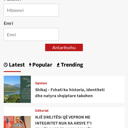
Emri
Antarësohu
Latest
Popular
Trending
Opinion
Shikaj – Fshati ku historia, identiteti
dhe natyra shqiptare takohen
Editorial
NJË DREJTËSI QË VEPRON ME
INTEGRITET NUK KA ARSYE T’I