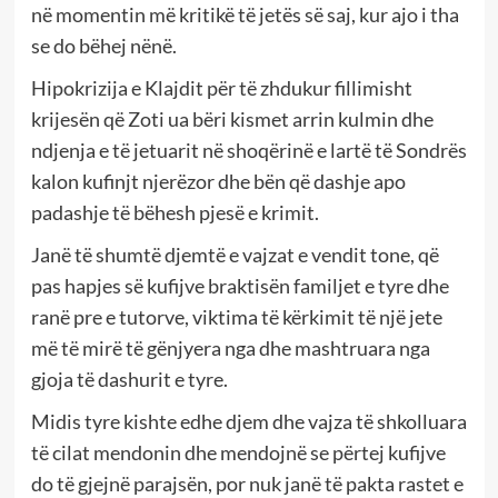
në momentin më kritikë të jetës së saj, kur ajo i tha
se do bëhej nënë.
Hipokrizija e Klajdit për të zhdukur fillimisht
krijesën që Zoti ua bëri kismet arrin kulmin dhe
ndjenja e të jetuarit në shoqërinë e lartë të Sondrës
kalon kufinjt njerëzor dhe bën që dashje apo
padashje të bëhesh pjesë e krimit.
Janë të shumtë djemtë e vajzat e vendit tone, që
pas hapjes së kufijve braktisën familjet e tyre dhe
ranë pre e tutorve, viktima të kërkimit të një jete
më të mirë të gënjyera nga dhe mashtruara nga
gjoja të dashurit e tyre.
Midis tyre kishte edhe djem dhe vajza të shkolluara
të cilat mendonin dhe mendojnë se përtej kufijve
do të gjejnë parajsën, por nuk janë të pakta rastet e