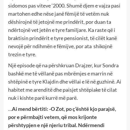
sidomos pas viteve ‘2000. Shumë djem e vajza pasi
martohen edhe nëse janë fëmijë të vetëm nuk
dëshirojnë të jetojnë me prindërit, por duan ta
ndërtojnë vet jetën e tyre familjare. Ka raste që i
braktisin prindërit e tyre pensionist, të cilët kanë
nevojë për ndihmën e fëmijve, por ata shikojnë
trezin e tyre.
Një episode që na përshkruan Drajzer, kur Sondra
bashkë me të vëllanë pas mbrëmjes e marrin në
shtëpinë e tyre Klajdin dhe vëllai e lë në guzhinë. Ai
habitet me arenditë dhe paisjet shtëpiake të cilat
nuk i kishte parë kurrë më parë.
…
Ai mend bërtiti: -O Zot, po ç’është kjo parajsë,
por e përmbajti vetem, që mos krijonte
përshtypjen e një njeriu tribal. Ndërmendi