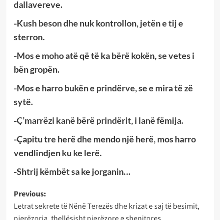
dallavereve.
-Kush beson dhe nuk kontrollon, jetën e tij e
sterron.
-Mos e moho atë që të ka bërë kokën, se vetes i
bën gropën.
-Mos e harro bukën e prindërve, se e mira të zë
sytë.
-Ç’marrëzi kanë bërë prindërit, i lanë fëmija.
-Çapitu tre herë dhe mendo një herë, mos harro
vendlindjen ku ke lerë.
-Shtrij këmbët sa ke jorganin…
Post
Previous:
Letrat sekrete të Nënë Terezës dhe krizat e saj të besimit,
navigation
njerëzorja, thellësisht njerëzore e shenjtores