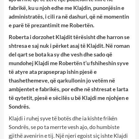
fabrikë, ku u njoh edhe me Klajdin, punonjësin e
administratës, i cili ra në dashuri, që në momentin
e parë të prezantimit me Robertën.
Roberta i dorzohet Klajdit tërësisht dhe harron se
shtresa e saj nuk i përket asaj të Klajdit. Në roman
del qart se bota ka sy dhe vesh dhe sado që
mundohej Klajdi me Robertën t’u fshiheshin syve
të atyre ata prapseprap ishin pjesë e
thashethemeve, që qarkullonin jo vetëm në
ambjentet e fabrikës, por edhe në shtresat e larta
të qytetit, pjesë e sëcilës u bë Klajdi me njohjen e
Sondrës.
Klajdi i ruhej syve të botës dhe ia kishte frikën
Sondrës, se po ta merrte vesh ajo, do humbiste
gjithë avenirin e tij. Një njeri egoist siç ishte Klajdi