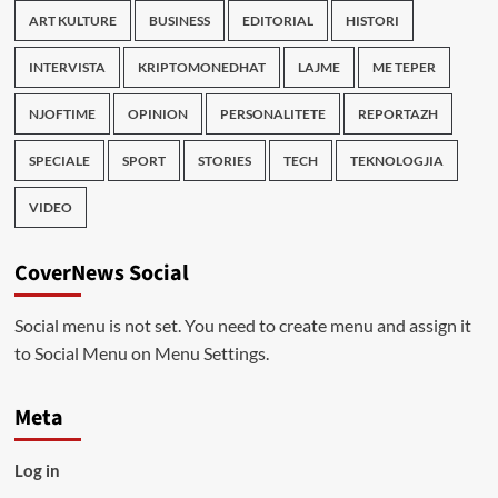
ART KULTURE
BUSINESS
EDITORIAL
HISTORI
INTERVISTA
KRIPTOMONEDHAT
LAJME
ME TEPER
NJOFTIME
OPINION
PERSONALITETE
REPORTAZH
SPECIALE
SPORT
STORIES
TECH
TEKNOLOGJIA
VIDEO
CoverNews Social
Social menu is not set. You need to create menu and assign it
to Social Menu on Menu Settings.
Meta
Log in