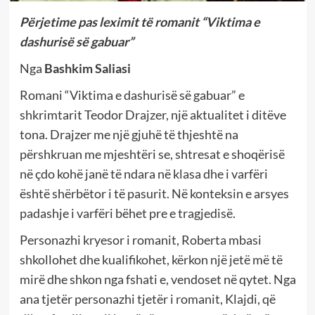
Përjetime pas leximit të romanit “Viktima e
dashurisë së gabuar”
Nga
Bashkim Saliasi
Romani “Viktima e dashurisë së gabuar” e
shkrimtarit Teodor Drajzer, një aktualitet i ditëve
tona. Drajzer me një gjuhë të thjeshtë na
përshkruan me mjeshtëri se, shtresat e shoqërisë
në çdo kohë janë të ndara në klasa dhe i varfëri
është shërbëtor i të pasurit. Në konteksin e arsyes
padashje i varfëri bëhet pre e tragjedisë.
Personazhi kryesor i romanit, Roberta mbasi
shkollohet dhe kualifikohet, kërkon një jetë më të
mirë dhe shkon nga fshati e, vendoset në qytet. Nga
ana tjetër personazhi tjetër i romanit, Klajdi, që