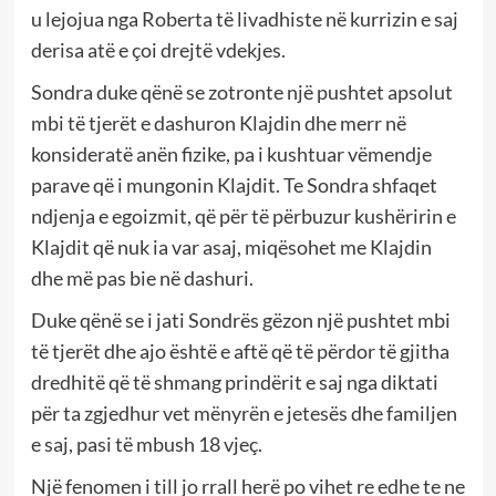
u lejojua nga Roberta të livadhiste në kurrizin e saj
derisa atë e çoi drejtë vdekjes.
Sondra duke qënë se zotronte një pushtet apsolut
mbi të tjerët e dashuron Klajdin dhe merr në
konsideratë anën fizike, pa i kushtuar vëmendje
parave që i mungonin Klajdit. Te Sondra shfaqet
ndjenja e egoizmit, që për të përbuzur kushëririn e
Klajdit që nuk ia var asaj, miqësohet me Klajdin
dhe më pas bie në dashuri.
Duke qënë se i jati Sondrës gëzon një pushtet mbi
të tjerët dhe ajo është e aftë që të përdor të gjitha
dredhitë që të shmang prindërit e saj nga diktati
për ta zgjedhur vet mënyrën e jetesës dhe familjen
e saj, pasi të mbush 18 vjeç.
Një fenomen i till jo rrall herë po vihet re edhe te ne