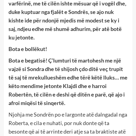
varfërinë, me të cilën ishte mësuar që i vogël dhe,
duke kuptuar nga fjalët e Sondrës, se ajo nuk
kishte ide për ndonjë mjedis më modest se ky i
saj, ndjeu edhe më shumë adhurim, për atë botë
ku jetonte.
Bota e bollëkut!
Bota e begatisë! Ç’lumturi të martohesh me një
vajzë si Sondra dhe të shijosh çdo ditë veç trupit
të saj të mrekullueshëm edhe tërë këtë lluks… me
këto mendime jetonte Klajdi dhe e harroi
Robertën, të cilën e deshi që ditën e parë, që ajo i
afroi miqësi të sinqertë.
Njohja me Sondrën po e largonte atë dalngadal nga
Roberta, e cila e nuhati, por nuk donte që ta
besonte që ai të arrinte deri atje sa ta braktiste atë