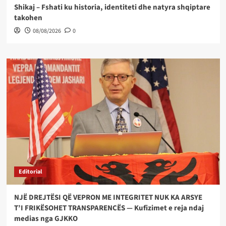
Shikaj – Fshati ku historia, identiteti dhe natyra shqiptare
takohen
08/08/2026
0
Editorial
NJË DREJTËSI QË VEPRON ME INTEGRITET NUK KA ARSYE
T’I FRIKËSOHET TRANSPARENCËS — Kufizimet e reja ndaj
medias nga GJKKO