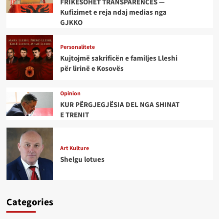
FRIKËSOHET TRANSPARENCËS —
Kufizimet e reja ndaj medias nga
GJKKO
Personalitete
Kujtojmë sakrificën e familjes Lleshi
për lirinë e Kosovës
Opinion
KUR PËRGJEGJËSIA DEL NGA SHINAT
E TRENIT
Art Kulture
Shelgu lotues
Categories