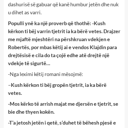
dashurisë së gabuar që kanë humbur jetën dhe nuk
u dihet as varri.
Populli ynë ka një proverb që thothë: -Kush
kërkon ti bëj varrin tjetrit ia ka bërë vetes. Drajzer
me mjaftë mjeshtëri na përshkruan vdekjen e
Robertës, por mbas këtij ai e vendos Klajdin para
drejtësisë e cila do ta çojë edhe atë drejtë një
vdekje të sigurtë…
-Nga leximi këtij romani mësojmë:
–
Kush kërkon ti bëj gropën tjetrit, ia ka bërë
vetes.
-Mos kërko të arrish majat me djersën e tjetrit, se
bie dhe thyen kokën.
-T’a jetosh jetën i qetë, s’duhet të bëhesh pjesë e