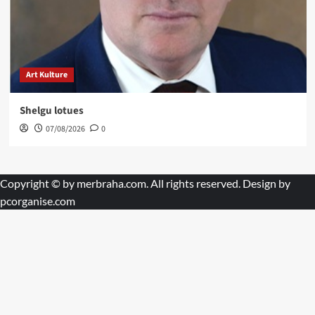
Art Kulture
Shelgu lotues
07/08/2026
0
Copyright © by
merbraha.com
. All rights reserved. Design by
pcorganise.com