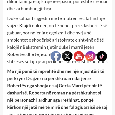
dikur familja e tij ka qënë e pasur, por është rrënuar
dhe ka humbur gjithça.
Duke kaluar tragjedin me të motrën, e cila lind një
vajzë, Klajdi nuk denjon të bëhet pre e dashurisë së
gabuar, por ndjenja e egoizmit dhe hyrja në
ambjentet e shoqërisë aristokrate e shtyjnë që të
kalojë në ekstremin tjetër duke i marrë jetën
Robertës dhe të jetonte me Sondrën, e cila i përket
shtresës së tij, që ai përkohësishtë e kishte humbur.
Me një penë të mprehtë dhe me një mjeshtëri të
përkryer Drajzer na përshkruan ndarjen e
Robertës nga shoqja e saj Gerta Marri për hir të
dashurisë. Roberta në roman na përshkruhet si
një personazh i ardhur nga rrethinat, por që
kërkon një jetë më të mirë dhe fal zgjuarsisë së saj
ajo arrinë që të zërë një pozicion të mirë në