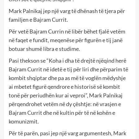
Mark Palnikaj jep një varg të dhënash të tjera për
familjen e Bajram Currit.
Për vetë Bajram Currin në libër bëhet fjalë vetëm
në faqet e fundit, meqenëse për figurën e tij janë
botuar shumë libra e studime.
Pasi thekson se “Koha i dha të drejtë njëqind herë
Bajram Currit në idetë e tij për liri dhe përparim të
kombit shqiptar dhe pa as më të voglën mëdyshje
ai mbetet figurë qendrore e historisë së kombit
tonë për periudhën kur ai veproi”, Mark Palnikaj
përqendrohet vetëm në dy çështje: në vrasjen e
Bajram Currit dhe në kultin për të në kohën e
komunizmit.
Për të parën, pasi jep një varg argumentesh, Mark