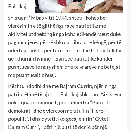
Palnikaj
shkruan: “Mbas vitit 1944, shteti i kohës bëri
vlerësimin e të gjithë figurave patriotike me
aktivitet atdhetar që nga koha e Skendërbeut duke
paguar njerëz për të shkruar libra dhe këngë, për të
ndërtuar buste, për të mbledhur dhe botuar folklor
që i thurnin hymne ngjarjeve patriotike kundër
pushtuesve të ndryshëm dhe të vrarëve në betejat
me pushtuesit e huaj.
Kështu ndodhi dhe me Bajram Currin, njërin nga
patriotët më të njohur. Palnikaj shkruan: Ai sistem
nuk e quajti komunist, por e emërtoi “Patrioti
demokrat” dhe e vlerësoi me titullin “Hero i
popullit”, i dha qytetit Kolgecaj emrin “Qyteti
Bajram Curri”, i bëri një bust të denjë për një