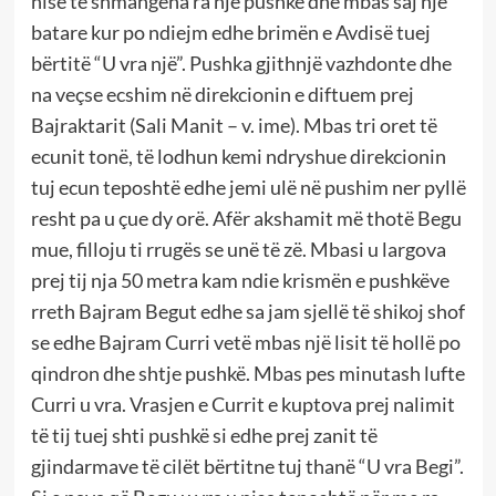
nisë të shmangena ra një pushkë dhe mbas saj një
batare kur po ndiejm edhe brimën e Avdisë tuej
bërtitë “U vra një”. Pushka gjithnjë vazhdonte dhe
na veçse ecshim në direkcionin e diftuem prej
Bajraktarit (Sali Manit – v. ime). Mbas tri oret të
ecunit tonë, të lodhun kemi ndryshue direkcionin
tuj ecun teposhtë edhe jemi ulë në pushim ner pyllë
resht pa u çue dy orë. Afër akshamit më thotë Begu
mue, filloju ti rrugës se unë të zë. Mbasi u largova
prej tij nja 50 metra kam ndie krismën e pushkëve
rreth Bajram Begut edhe sa jam sjellë të shikoj shof
se edhe Bajram Curri vetë mbas një lisit të hollë po
qindron dhe shtje pushkë. Mbas pes minutash lufte
Curri u vra. Vrasjen e Currit e kuptova prej nalimit
të tij tuej shti pushkë si edhe prej zanit të
gjindarmave të cilët bërtitne tuj thanë “U vra Begi”.