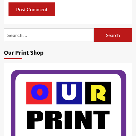
Search
for:
Our Print Shop