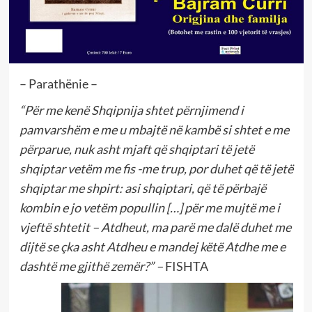
– Parathënie –
“Për me kenë Shqipnija shtet përnjimend i
pamvarshëm e me u mbajtë në kambë si shtet e me
përparue, nuk asht mjaft që shqiptari të jetë
shqiptar vetëm me fis -me trup, por duhet që të jetë
shqiptar me shpirt: asi shqiptari, që të përbajë
kombin e jo vetëm popullin […] për me mujtë me i
vjeftë shtetit – Atdheut, ma parë me dalë duhet me
dijtë se çka asht Atdheu e mandej këtë Atdhe me e
dashtë me gjithë zemër?” –
FISHTA