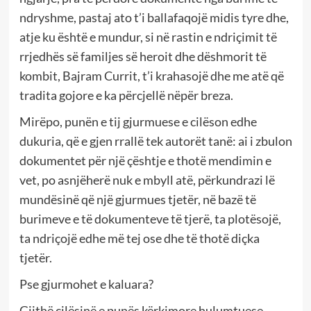
ndryshme, pastaj ato t’i ballafaqojë midis tyre dhe,
atje ku është e mundur, si në rastin e ndriçimit të
rrjedhës së familjes së heroit dhe dëshmorit të
kombit, Bajram Currit, t’i krahasojë dhe me atë që
tradita gojore e ka përcjellë nëpër breza.
Mirëpo, punën e tij gjurmuese e cilëson edhe
dukuria, që e gjen rrallë tek autorët tanë: ai i zbulon
dokumentet për një çështje e thotë mendimin e
vet, po asnjëherë nuk e mbyll atë, përkundrazi lë
mundësinë që një gjurmues tjetër, në bazë të
burimeve e të dokumenteve të tjerë, ta plotësojë,
ta ndriçojë edhe më tej ose dhe të thotë diçka
tjetër.
Pse gjurmohet e kaluara?
Gjithë cilësinë e punës kërkimore hulumtuese,