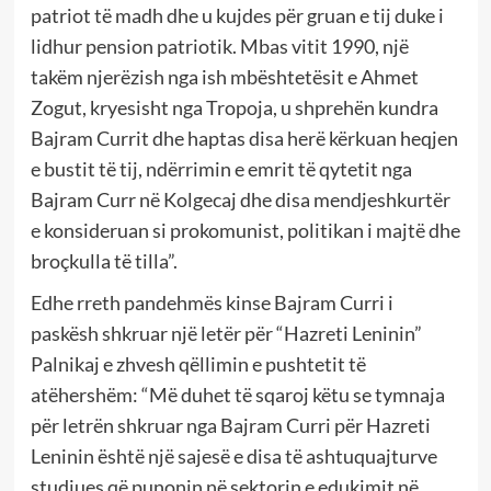
patriot të madh dhe u kujdes për gruan e tij duke i
lidhur pension patriotik. Mbas vitit 1990, një
takëm njerëzish nga ish mbështetësit e Ahmet
Zogut, kryesisht nga Tropoja, u shprehën kundra
Bajram Currit dhe haptas disa herë kërkuan heqjen
e bustit të tij, ndërrimin e emrit të qytetit nga
Bajram Curr në Kolgecaj dhe disa mendjeshkurtër
e konsideruan si prokomunist, politikan i majtë dhe
broçkulla të tilla”.
Edhe rreth pandehmës kinse Bajram Curri i
paskësh shkruar një letër për “Hazreti Leninin”
Palnikaj e zhvesh qëllimin e pushtetit të
atëhershëm: “Më duhet të sqaroj këtu se tymnaja
për letrën shkruar nga Bajram Curri për Hazreti
Leninin është një sajesë e disa të ashtuquajturve
studiues që punonin në sektorin e edukimit në