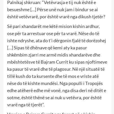
Palnikaj shkruan: “Vetëvrasja e tij nuk është e
besueshme […] Përse unë nuk jam i bindur se ai
është vetëvrarë, por është vrarë nga dikush tjetër?
Së pari xhandarët me këtë mision kishin ardhur,
ose për ta arrestuar ose për ta vrarë. Nëse do të
ishte ndryshe, ata do t’i dërgonin fjalë të dorëzohej
[…] Sipas të dhënave që kemi aty ka pasur
shkëmbim zjarri me armë midis xhandarëve dhe
mbështetësve të Bajram Currit ku sipas njoftimeve
ka pasur të vrarë dhe të plagosur. Në një situatë të
tillë kush do ta kursente dhe të mos e vriste atë
nëse do të kishte mundësi. Nga populli i Tropojës
edhe atëherë edhe më vonë, nga disa deri në ditët e
sotme, është thënë se ai nuk u vetëvra, por është
vrarë nga të tjerët”.