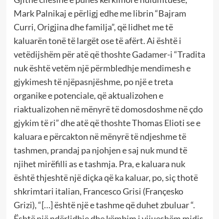
Mark Palnikaj e përligj edhe me librin “Bajram
Curri, Origjina dhe familja”, që lidhet me të
kaluarën tonë të largët ose të afërt. Ai është i
vetëdijshëm për atë që thoshte Gadamer-i “Tradita
nuk është vetëm një përmbledhje mendimesh e
gjykimesh të njëpasnjëshme, po një e treta
organike e potenciale, që aktualizohen e
riaktualizohen në mënyrë të domosdoshme në çdo
gjykim të ri” dhe atë që thoshte Thomas Elioti se e
kaluara e përcakton në mënyrë të ndjeshme të
tashmen, prandaj pa njohjen e saj nuk mund të
njihet mirëfilli as e tashmja. Pra, e kaluara nuk
është thjeshtë një diçka që ka kaluar, po, siç thotë
shkrimtari italian, Francesco Grisi (Françesko
Grizi), “[…] është një e tashme që duhet zbuluar “.
Është një ndërlidhje dhe këmbim i vijueshëm midis