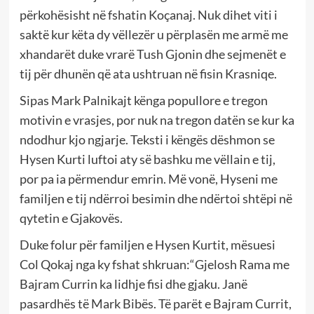
përkohësisht në fshatin Koçanaj. Nuk dihet viti i
saktë kur këta dy vëllezër u përplasën me armë me
xhandarët duke vrarë Tush Gjonin dhe sejmenët e
tij për dhunën që ata ushtruan në fisin Krasniqe.
Sipas Mark Palnikajt kënga popullore e tregon
motivin e vrasjes, por nuk na tregon datën se kur ka
ndodhur kjo ngjarje. Teksti i këngës dëshmon se
Hysen Kurti luftoi aty së bashku me vëllain e tij,
por pa ia përmendur emrin. Më vonë, Hyseni me
familjen e tij ndërroi besimin dhe ndërtoi shtëpi në
qytetin e Gjakovës.
Duke folur për familjen e Hysen Kurtit, mësuesi
Col Qokaj nga ky fshat shkruan:“Gjelosh Rama me
Bajram Currin ka lidhje fisi dhe gjaku. Janë
pasardhës të Mark Bibës. Të parët e Bajram Currit,