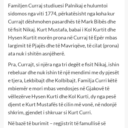
Familjen Curraj studiuesi Palnikaj e hulumtoi
sidomos nga viti 1774, përkatësisht nga koha kur
Currajt dëshmohen pasardhës të Mark Bibës dhe
të fisit Nikaj. Kurt Mustafa, babai i Kol Kurtit dhe
Hysen Kurtit morën prona në Curraj të Epër mbas
largimit të Pjajës dhe të Mavriqëve, të cilat (prona)
ata nuk i shitën asnjëherë.
Pra, Currajt, si njëra nga tri degët e fisit Nikaj, ishin
rebeluar dhe nuk ishin të një mendimi me dy pjesët
e tjera, Lekbibajt dhe Kolbibajt. Familja Curri këtë
mbiemër e mori mbas vendosjes në Gjakovë të
vëllezërve Hysen Kurti dhe Kol Kurti, dy nga pesë
djemt e Kurt Mustafës të cilin më vonë, në ndonjë
shkrim, gjendet i shkruar si Kurt Curri.
Në bazë të burimit – regjistrit të famullisë së