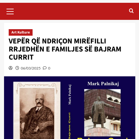
Primary
Menu
Art Kulture
VEPËR QË NDRIÇON MIRËFILLI
RRJEDHËN E FAMILJES SË BAJRAM
CURRIT
06/03/2025
0