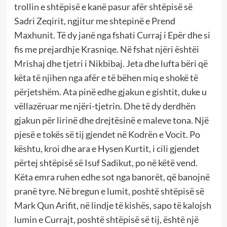
trollin e shtëpisë e kanë pasur afër shtëpisë së
Sadri Zeqirit, ngjitur me shtepinë e Prend
Maxhunit. Të dy janë nga fshati Curraj i Epër dhe si
fis me prejardhje Krasniqe. Në fshat njëri ështëi
Mrishaj dhe tjetri i Nikbibaj. Jeta dhe lufta bëri që
këta të njihen nga afër e të bëhen miq e shokë të
përjetshëm. Ata pinë edhe gjakun e gishtit, duke u
vëllazëruar me njëri-tjetrin. Dhe të dy derdhën
gjakun për lirinë dhe drejtësinë e maleve tona. Një
pjesë e tokës së tij gjendet në Kodrën e Vocit. Po
kështu, kroi dhe ara e Hysen Kurtit, i cili gjendet
përtej shtëpisë së Isuf Sadikut, po në këtë vend.
Këta emra ruhen edhe sot nga banorët, që banojnë
pranë tyre. Në bregun e lumit, poshtë shtëpisë së
Mark Qun Arifit, në lindje të kishës, sapo të kalojsh
lumin e Currajt, poshtë shtëpisë së tij, është një