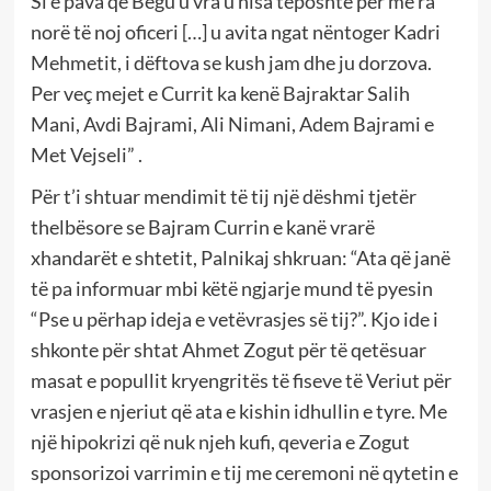
Si e pava që Begu u vra u nisa teposhtë për me ra
norë të noj oficeri […] u avita ngat nëntoger Kadri
Mehmetit, i dëftova se kush jam dhe ju dorzova.
Per veç mejet e Currit ka kenë Bajraktar Salih
Mani, Avdi Bajrami, Ali Nimani, Adem Bajrami e
Met Vejseli” .
Për t’i shtuar mendimit të tij një dëshmi tjetër
thelbësore se Bajram Currin e kanë vrarë
xhandarët e shtetit, Palnikaj shkruan: “Ata që janë
të pa informuar mbi këtë ngjarje mund të pyesin
“Pse u përhap ideja e vetëvrasjes së tij?”. Kjo ide i
shkonte për shtat Ahmet Zogut për të qetësuar
masat e popullit kryengritës të fiseve të Veriut për
vrasjen e njeriut që ata e kishin idhullin e tyre. Me
një hipokrizi që nuk njeh kufi, qeveria e Zogut
sponsorizoi varrimin e tij me ceremoni në qytetin e