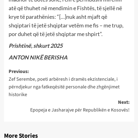
atë që thuhet në mendimin e Fishtës, të sjellë në
krye të parathënies: “[…]nuk asht mjaft që
shqiptari të jetë shqiptar vetëm me fis – me trup,
por duhet që të jetë shqiptar me shpirt”.
Prishtinë, shkurt 2025
ANTON NIKË BERISHA
Post
Previous:
Zef Serembe, poeti arbëresh i dramës ekzistenciale, i
navigation
përndjekur nga fatkeqësitë personale dhe zhgënjimet
historike
Next:
Epopeja e Jasharajve për Republikën e Kosovës!
More Stories