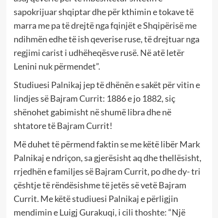
sapokrijuar shqiptar dhe për kthimin e tokave të
marra me pa të drejtë nga fqinjët e Shqipërisë me
ndihmën edhe të ish qeverise ruse, të drejtuar nga
regjimi carist i udhëheqësve rusë. Në atë letër
Lenini nuk përmendet”.
Studiuesi Palnikaj jep të dhënën e sakët për vitin e
lindjes së Bajram Currit: 1886 e jo 1882, siç
shënohet gabimisht në shumë libra dhe në
shtatore të Bajram Currit!
Më duhet të përmend faktin se me këtë libër Mark
Palnikaj e ndriçon, sa gjerësisht aq dhe thellësisht,
rrjedhën e familjes së Bajram Currit, po dhe dy- tri
çështje të rëndësishme të jetës së vetë Bajram
Currit. Me këtë studiuesi Palnikaj e përligjin
mendimin e Luigj Gurakuqi, i cili thoshte: “Një