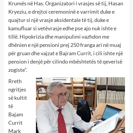
Krumës në Has. Organizatori i vrasjes së tij, Hasan
Kryeziu, e drejtoi ceremoninë e varrimit duke e
quajtur si një vrasje aksidentale të tij, duke e
kamufluar si vetëvrasje edhe pse ajo nuk ishte e
tillë. Hipokrizia dhe manipulimi vazhdon me
dhënien e një pensioni prej 250 franga ari në muaj
për gruan dhe vajzat e Bajram Currit, i cili ishte një
pension i denjë për cilindo mbështetës të qeverisë
zogiste”.
Rreth
ngritjes
së kultit
të
Bajam
Currit
Mark