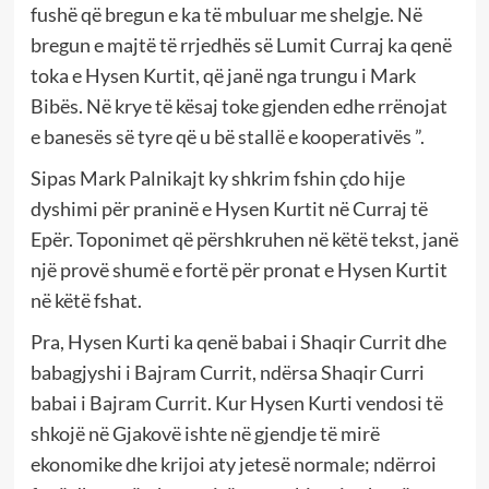
fushë që bregun e ka të mbuluar me shelgje. Në
bregun e majtë të rrjedhës së Lumit Curraj ka qenë
toka e Hysen Kurtit, që janë nga trungu i Mark
Bibës. Në krye të kësaj toke gjenden edhe rrënojat
e banesës së tyre që u bë stallë e kooperativës ”.
Sipas Mark Palnikajt ky shkrim fshin çdo hije
dyshimi për praninë e Hysen Kurtit në Curraj të
Epër. Toponimet që përshkruhen në këtë tekst, janë
një provë shumë e fortë për pronat e Hysen Kurtit
në këtë fshat.
Pra, Hysen Kurti ka qenë babai i Shaqir Currit dhe
babagjyshi i Bajram Currit, ndërsa Shaqir Curri
babai i Bajram Currit. Kur Hysen Kurti vendosi të
shkojë në Gjakovë ishte në gjendje të mirë
ekonomike dhe krijoi aty jetesë normale; ndërroi