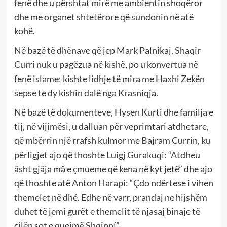
fenë dhe u përshtat mirë me ambientin shoqëror
dhe me organet shtetërore që sundonin në atë
kohë.
Në bazë të dhënave që jep Mark Palnikaj, Shaqir
Curri nuk u pagëzua në kishë, po u konvertua në
fenë islame; kishte lidhje të mira me Haxhi Zekën
sepse te dy kishin dalë nga Krasniqja.
Në bazë të dokumenteve, Hysen Kurti dhe familja e
tij, në vijimësi, u dalluan për veprimtari atdhetare,
që mbërrin një rrafsh kulmor me Bajram Currin, ku
përligjet ajo që thoshte Luigj Gurakuqi: “Atdheu
âsht gjâja mâ e çmueme që kena në kyt jetë” dhe ajo
që thoshte atë Anton Harapi: “Çdo ndërtese i vihen
themelet në dhé. Edhe në varr, prandaj ne hijshëm
duhet të jemi gurët e themelit të njasaj binaje të
cilën sot e quejmë Shqipní”.