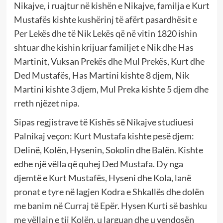
Nikajve, i ruajtur në kishën e Nikajve, familja e Kurt
Mustafës kishte kushërinj të afërt pasardhësit e
Per Lekës dhe të Nik Lekës që në vitin 1820 ishin
shtuar dhe kishin krijuar familjet e Nik dhe Has
Martinit, Vuksan Prekës dhe Mul Prekës, Kurt dhe
Ded Mustafës, Has Martini kishte 8 djem, Nik
Martini kishte 3 djem, Mul Preka kishte 5 djem dhe
rreth njëzet nipa.
Sipas regjistrave të Kishës së Nikajve studiuesi
Palnikaj veçon: Kurt Mustafa kishte pesë djem:
Delinë, Kolën, Hysenin, Sokolin dhe Balën. Kishte
edhe një vëlla që quhej Ded Mustafa. Dy nga
djemtë e Kurt Mustafës, Hyseni dhe Kola, lanë
pronat e tyre në lagjen Kodra e Shkallës dhe dolën
me banim në Curraj të Epër. Hysen Kurti së bashku
me vëllain e tij Kolën, u larguan dhe u vendosën