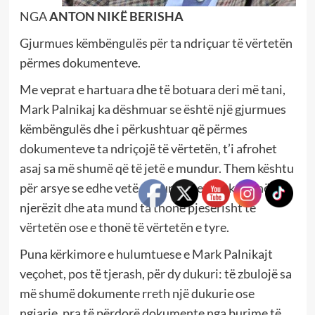
NGA
ANTON NIKË BERISHA
Gjurmues këmbëngulës për ta ndriçuar të vërtetën
përmes dokumenteve.
Me veprat e hartuara dhe të botuara deri më tani,
Mark Palnikaj ka dëshmuar se është një gjurmues
këmbëngulës dhe i përkushtuar që përmes
dokumenteve ta ndriçojë të vërtetën, t’i afrohet
asaj sa më shumë që të jetë e mundur. Them kështu
për arsye se edhe vetë dokumentet i shkruajnë
njerëzit dhe ata mund ta thonë pjesërisht të
vërtetën ose e thonë të vërtetën e tyre.
Puna kërkimore e hulumtuese e Mark Palnikajt
veçohet, pos të tjerash, për dy dukuri: të zbulojë sa
më shumë dokumente rreth një dukurie ose
ngjarje, pra të përdorë dokumente nga burime të