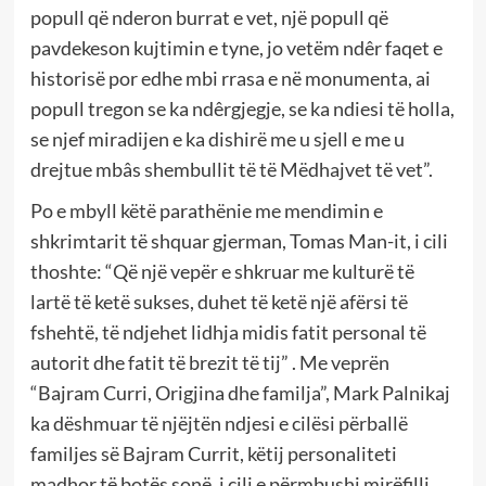
popull që nderon burrat e vet, një popull që
pavdekeson kujtimin e tyne, jo vetëm ndêr faqet e
historisë por edhe mbi rrasa e në monumenta, ai
popull tregon se ka ndêrgjegje, se ka ndiesi të holla,
se njef miradijen e ka dishirë me u sjell e me u
drejtue mbâs shembullit të të Mëdhajvet të vet”.
Po e mbyll këtë parathënie me mendimin e
shkrimtarit të shquar gjerman, Tomas Man-it, i cili
thoshte: “Që një vepër e shkruar me kulturë të
lartë të ketë sukses, duhet të ketë një afërsi të
fshehtë, të ndjehet lidhja midis fatit personal të
autorit dhe fatit të brezit të tij” . Me veprën
“Bajram Curri, Origjina dhe familja”, Mark Palnikaj
ka dëshmuar të njëjtën ndjesi e cilësi përballë
familjes së Bajram Currit, këtij personaliteti
madhor të botës sonë, i cili e përmbushi mirëfilli