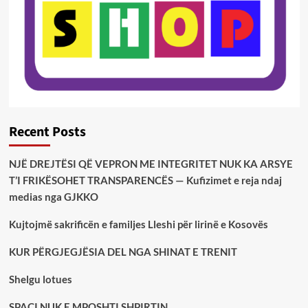
Recent Posts
NJË DREJTËSI QË VEPRON ME INTEGRITET NUK KA ARSYE
T’I FRIKËSOHET TRANSPARENCËS — Kufizimet e reja ndaj
medias nga GJKKO
Kujtojmë sakrificën e familjes Lleshi për lirinë e Kosovës
KUR PËRGJEGJËSIA DEL NGA SHINAT E TRENIT
Shelgu lotues
SPAÇI NUK E MPOSHTI SHPIRTIN