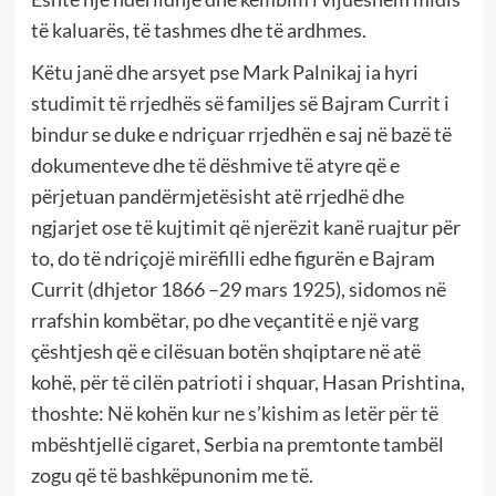
të kaluarës, të tashmes dhe të ardhmes.
Këtu janë dhe arsyet pse Mark Palnikaj ia hyri
studimit të rrjedhës së familjes së Bajram Currit i
bindur se duke e ndriçuar rrjedhën e saj në bazë të
dokumenteve dhe të dëshmive të atyre që e
përjetuan pandërmjetësisht atë rrjedhë dhe
ngjarjet ose të kujtimit që njerëzit kanë ruajtur për
to, do të ndriçojë mirëfilli edhe figurën e Bajram
Currit (dhjetor 1866 –29 mars 1925), sidomos në
rrafshin kombëtar, po dhe veçantitë e një varg
çështjesh që e cilësuan botën shqiptare në atë
kohë, për të cilën patrioti i shquar, Hasan Prishtina,
thoshte: Në kohën kur ne s’kishim as letër për të
mbështjellë cigaret, Serbia na premtonte tambël
zogu që të bashkëpunonim me të.