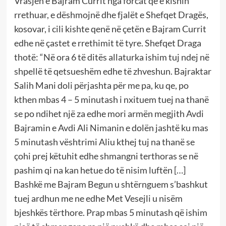
Vrasjen e Bajram Currit nga forcat që e kishin
rrethuar, e dëshmojnë dhe fjalët e Shefqet Dragës,
kosovar, i cili kishte qenë në çetën e Bajram Currit
edhe në çastet e rrethimit të tyre. Shefqet Draga
thotë: “Në ora 6 të ditës allaturka ishim tuj ndej në
shpellë të qetsueshëm edhe të zhveshun. Bajraktar
Salih Mani doli përjashta për me pa, ku qe, po
kthen mbas 4 – 5 minutash i nxituem tuej na thanë
se po ndihet një za edhe mori armën megjith Avdi
Bajramin e Avdi Ali Nimanin e dolën jashtë ku mas
5 minutash vështrimi Aliu kthej tuj na thanë se
çohi prej këtuhit edhe shmangni terthoras se në
pashim qi na kan hetue do të nisim luftën […]
Bashkë me Bajram Begun u shtërnguem s’bashkut
tuej ardhun me ne edhe Met Vesejli u nisëm
bjeshkës tërthore. Prap mbas 5 minutash që ishim