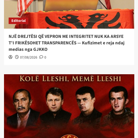
Editorial
NJË DREJTËSI QË VEPRON ME INTEGRITET NUK KA ARSYE
T’I FRIKËSOHET TRANSPARENCËS — Kufizimet e reja ndaj
medias nga GJKKO
07/08/2026
0