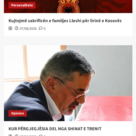
Personalitete
Kujtojmë sakrificën e familjes Lleshi për lirinë e Kosovës
07/08/2026
0
Opinion
KUR PËRGJEGJËSIA DEL NGA SHINAT E TRENIT