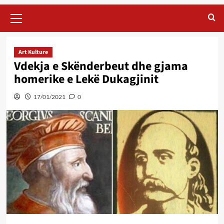
Primary
Menu
Art Kulture
Vdekja e Skënderbeut dhe gjama
homerike e Lekë Dukagjinit
17/01/2021
0