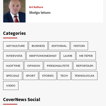
Art Kulture
Shelgu lotues
Categories
ART KULTURE
BUSINESS
EDITORIAL
HISTORI
INTERVISTA
KRIPTOMONEDHAT
LAJME
ME TEPER
NJOFTIME
OPINION
PERSONALITETE
REPORTAZH
SPECIALE
SPORT
STORIES
TECH
TEKNOLOGJIA
VIDEO
CoverNews Social