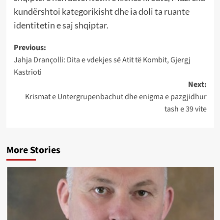
kundërshtoi kategorikisht dhe ia doli ta ruante
identitetin e saj shqiptar.
Post
Previous:
Jahja Drançolli: Dita e vdekjes së Atit të Kombit, Gjergj
navigation
Kastrioti
Next:
Krismat e Untergrupenbachut dhe enigma e pazgjidhur
tash e 39 vite
More Stories