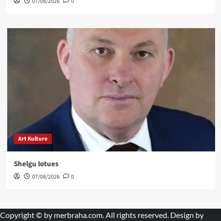
07/08/2026
0
Art Kulture
Shelgu lotues
07/08/2026
0
Copyright © by
merbraha.com
. All rights reserved. Design by