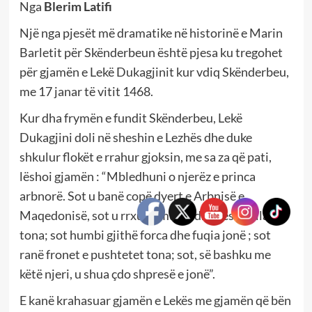
Nga
Blerim Latifi
Një nga pjesët më dramatike në historinë e Marin
Barletit për Skënderbeun është pjesa ku tregohet
për gjamën e Lekë Dukagjinit kur vdiq Skënderbeu,
me 17 janar të vitit 1468.
Kur dha frymën e fundit Skënderbeu, Lekë
Dukagjini doli në sheshin e Lezhës dhe duke
shkulur flokët e rrahur gjoksin, me sa za që pati,
lëshoi gjamën : “Mbledhuni o njerëz e princa
arbnorë. Sot u banë copë dyert e Arbnisë e
Maqedonisë, sot u rrxuen muret dhe kështjellat
tona; sot humbi gjithë forca dhe fuqia jonë ; sot
ranë fronet e pushtetet tona; sot, së bashku me
këtë njeri, u shua çdo shpresë e jonë”.
E kanë krahasuar gjamën e Lekës me gjamën që bën