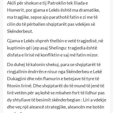
Akili për shokun e tij Patroklin tek Iliada e
Homerit, por gjama e Lekës është ma dramatike,
ma tragjike, sepse ajo parathotë fatin e zi me të
cilin do të përballen shqiptarët pas vdekjes së
Skënderbeut.
Gjama e Lekës shpreh thelbin e vetë tragjedisë, në
kuptimin që i jep asaj Shelingu: tragjedia është
disfata e lirisë në konfliktin e saj më fatin mizor.
Do duhej të kalonin shekuj, para se shqiptarët të
ringjallnin ëndrrën e nisur nga Skënderbeu e Lekë
Dukagjini dhe nën flamurin e betejave të tyre të
fitonin lirinë. Dhe shqiptarët do të mund të jenë të
lirë vetëm për aq kohë se mbahen fort të lidhur pas
dy shtyllave të besimit skënderbegian : Liri a vdekje
dhe veç një aleancë strategjike, aleancën me botën