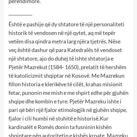
perëndimore.
___________
Është e pashije që dy shtatore të një personaliteti
historik të vendosen në një qytet, aq më tepër
vetëm disa qindra metra larg njëra tjetrës. Nëse
veç është dashur që para Katedralës të vendoset
një shtatore, ajo do duhej të ishte shtatorja e
Pjetër Mazrekut (1584- 1650), prelatit të hershëm
të katolicizmit shqiptar në Kosovë. Me Mazrekun
fillon historia e klerikëve të cilët, krahas misionit
fetar, punonin me mish e me shpirt edhe për gjuhën
shqipe dhe kombin e tyre. Pjetër Mazreku ishte i
pari që bëri një fjalor etimologjik në gjuhën shqipe,
fjalor i cili humbi në stuhitë e historisë.Kur
kardinalët e Romës donin ta fusninin kishën
shqiptare nën autoritetin e kishës kroate, Mazreku