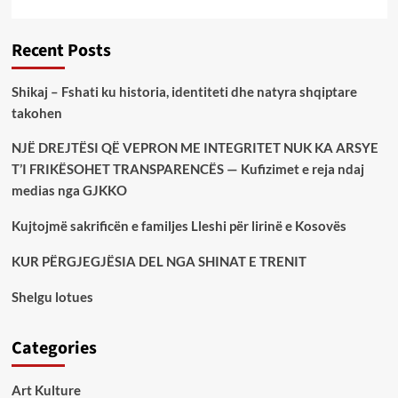
Recent Posts
Shikaj – Fshati ku historia, identiteti dhe natyra shqiptare
takohen
NJË DREJTËSI QË VEPRON ME INTEGRITET NUK KA ARSYE
T’I FRIKËSOHET TRANSPARENCËS — Kufizimet e reja ndaj
medias nga GJKKO
Kujtojmë sakrificën e familjes Lleshi për lirinë e Kosovës
KUR PËRGJEGJËSIA DEL NGA SHINAT E TRENIT
Shelgu lotues
Categories
Art Kulture