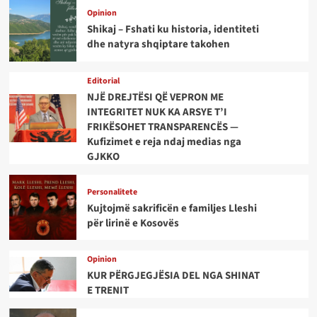
Opinion
Shikaj – Fshati ku historia, identiteti
dhe natyra shqiptare takohen
Editorial
NJË DREJTËSI QË VEPRON ME
INTEGRITET NUK KA ARSYE T’I
FRIKËSOHET TRANSPARENCËS —
Kufizimet e reja ndaj medias nga
GJKKO
Personalitete
Kujtojmë sakrificën e familjes Lleshi
për lirinë e Kosovës
Opinion
KUR PËRGJEGJËSIA DEL NGA SHINAT
E TRENIT