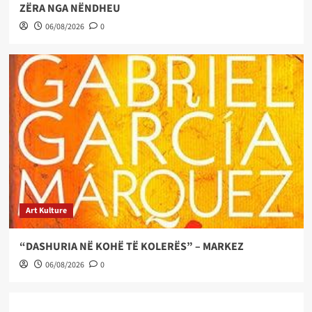
ZËRA NGA NËNDHEU
06/08/2026
0
Art Kulture
“DASHURIA NË KOHË TË KOLERËS” – MARKEZ
06/08/2026
0