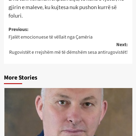
gjirin e maleve, ku kujtesa nuk pushon kurrë së
foluri.
Post
Previous:
Fjalët emocionuese të vëllait nga Çamëria
navigation
Next:
Rugovistët e rrejshëm më të dëmshëm sesa antirugovistët!
More Stories