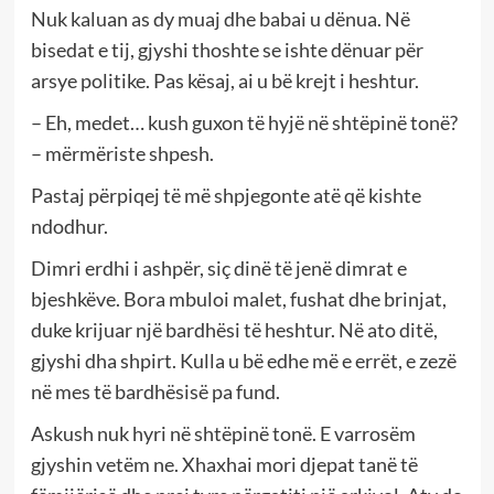
Nuk kaluan as dy muaj dhe babai u dënua. Në
bisedat e tij, gjyshi thoshte se ishte dënuar për
arsye politike. Pas kësaj, ai u bë krejt i heshtur.
– Eh, medet… kush guxon të hyjë në shtëpinë tonë?
– mërmëriste shpesh.
Pastaj përpiqej të më shpjegonte atë që kishte
ndodhur.
Dimri erdhi i ashpër, siç dinë të jenë dimrat e
bjeshkëve. Bora mbuloi malet, fushat dhe brinjat,
duke krijuar një bardhësi të heshtur. Në ato ditë,
gjyshi dha shpirt. Kulla u bë edhe më e errët, e zezë
në mes të bardhësisë pa fund.
Askush nuk hyri në shtëpinë tonë. E varrosëm
gjyshin vetëm ne. Xhaxhai mori djepat tanë të