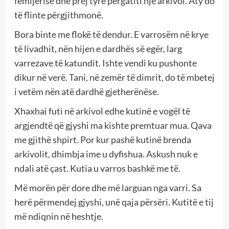
fëmijërisë dhe prej tyre përgatiti një arkivol. Aty do
të flinte përgjithmonë.
Bora binte me flokë të dendur. E varrosëm në krye
të livadhit, nën hijen e dardhës së egër, larg
varrezave të katundit. Ishte vendi ku pushonte
dikur në verë. Tani, në zemër të dimrit, do të mbetej
i vetëm nën atë dardhë gjetherënëse.
Xhaxhai futi në arkivol edhe kutinë e vogël të
argjendtë që gjyshi ma kishte premtuar mua. Qava
me gjithë shpirt. Por kur pashë kutinë brenda
arkivolit, dhimbja ime u dyfishua. Askush nuk e
ndali atë çast. Kutia u varros bashkë me të.
Më morën për dore dhe më larguan nga varri. Sa
herë përmendej gjyshi, unë qaja përsëri. Kutitë e tij
më ndiqnin në heshtje.