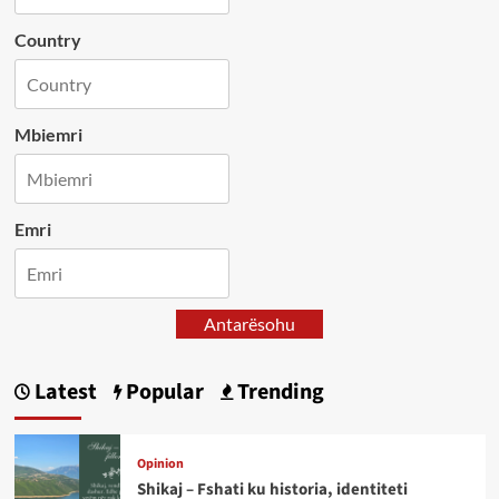
Country
Mbiemri
Emri
Antarësohu
Latest
Popular
Trending
Opinion
Shikaj – Fshati ku historia, identiteti