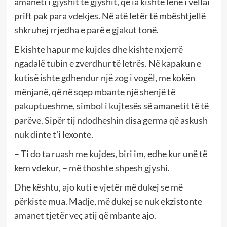
amaneti i gjyshit të gjyshit, që ia kishte lënë i vëllai
prift pak para vdekjes. Në atë letër të mbështjellë
shkruhej rrjedha e parë e gjakut tonë.
E kishte hapur me kujdes dhe kishte nxjerrë
ngadalë tubin e zverdhur të letrës. Në kapakun e
kutisë ishte gdhendur një zog i vogël, me kokën
mënjanë, që në sqep mbante një shenjë të
pakuptueshme, simbol i kujtesës së amanetit të të
parëve. Sipër tij ndodheshin disa germa që askush
nuk dinte t’i lexonte.
– Ti do ta ruash me kujdes, biri im, edhe kur unë të
kem vdekur, – më thoshte shpesh gjyshi.
Dhe kështu, ajo kuti e vjetër më dukej se më
përkiste mua. Madje, më dukej se nuk ekzistonte
amanet tjetër veç atij që mbante ajo.