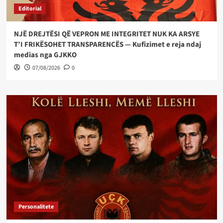
Editorial
NJË DREJTËSI QË VEPRON ME INTEGRITET NUK KA ARSYE
T’I FRIKËSOHET TRANSPARENCËS — Kufizimet e reja ndaj
medias nga GJKKO
07/08/2026
0
Personalitete