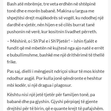
Bash atë mbrëmje, tre veta erdhën në shtëpinë
tonë dhe e morën babanë. Makina u largua me
shpejtësi drejt majëkodrës së vogël, ku ndodhej një
dardhë e vjetër, nën hijen e së cilës burrat tanë
pushonin në verë, kur kositnin livadhet përreth.
– Mëshirë, o i Sh’Pal e i Sh’Pjetër! – ishin fjalët e
fundit që më mbetën në kujtesë nga ajo natë e errët
e bubullimshme, bashkë me një drithërimë të thellë
frike.
Pas saj, dielli i mëngjesit ndriçoi sikur të mos kishte
ndodhur asgjë. Por kulla jonë qëndronte e heshtur
mbi kodër, si një dragua i plagosur.
Kështu nisi një jetë tjetër për familjen tonë, pa
babanë dhe pa gjyshin. Gjyshi përpiqej të gjente
drejtësi për të birin, që e quante krejt të pafajshëm.