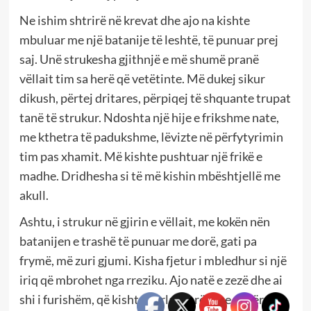
Ne ishim shtrirë në krevat dhe ajo na kishte
mbuluar me një batanije të leshtë, të punuar prej
saj. Unë strukesha gjithnjë e më shumë pranë
vëllait tim sa herë që vetëtinte. Më dukej sikur
dikush, përtej dritares, përpiqej të shquante trupat
tanë të strukur. Ndoshta një hije e frikshme nate,
me kthetra të padukshme, lëvizte në përfytyrimin
tim pas xhamit. Më kishte pushtuar një frikë e
madhe. Dridhesha si të më kishin mbështjellë me
akull.
Ashtu, i strukur në gjirin e vëllait, me kokën nën
batanijen e trashë të punuar me dorë, gati pa
frymë, më zuri gjumi. Kisha fjetur i mbledhur si një
iriq që mbrohet nga rreziku. Ajo natë e zezë dhe ai
shi i furishëm, që kishte përlarë arën me misër