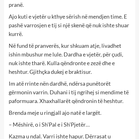
pranë.
Ajo kuti e vjetër u kthye sërish në mendjen time. E
pashë varrosjen e tij si një skenë që nuk ishte shuar
kurrë.
Në fund të pranverës, kur shkuam atje, livadhet
ishin mbushur me lule. Dardha e vjetër, për çudi,
nuk ishte tharë. Kulla qëndronte e zezë dhe e
heshtur. Gjithçka dukej e braktisur.
Im atë rrinte nën dardhë, ndërsa punëtorët
gërmonin varrin. Duhani i tij ngrihej si mendime të
paformuara. Xhaxhallarët qëndronin të heshtur.
Brenda meje u ringjall ajo natë e largët.
– Mëshirë, o i Sh’Pal e i Sh’Pjetër…
Kazma u ndal. Varri ishte hapur. Dërrasat u