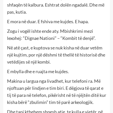
shfaqën të kalbura. Eshtrat dolën ngadalë. Dhe më
pas, kutia.
E mora në duar. E fshiva me kujdes. E hapa.
Zogu i vogël ishte ende aty. Mbishkrimi mezi
lexohej: “Dignae Nationi” – “Kombit të denjë”.
Në atë çast, e kuptova se nuk kisha në duar vetëm
një kujtim, por një dëshmi të thellë të historisë dhe
vetëdijes së një kombi.
E mbylla dhe e ruajta me kujdes.
Makina u largua nga livadhet, kur telefoni ra. Më
njoftuan për lindjen e tim biri. E dëgjova të qarat e
tij të para në telefon, pikërisht në të njëjtën ditë kur
kisha bërë “zbulimin” tim të parë arkeologjik.
Dhe tani kthehem shpesh atje, te kulla e vjetër, në