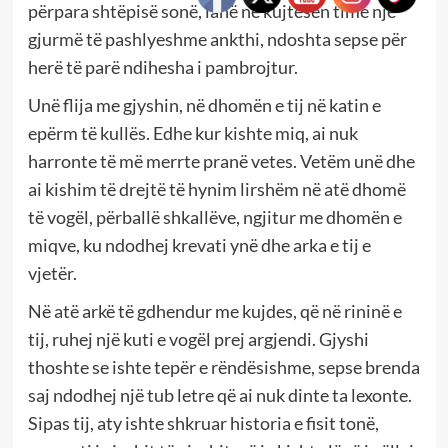
përpara shtëpisë sonë, lanë në kujtesën time një
gjurmë të pashlyeshme ankthi, ndoshta sepse për
herë të parë ndihesha i pambrojtur.
Unë flija me gjyshin, në dhomën e tij në katin e
epërm të kullës. Edhe kur kishte miq, ai nuk
harronte të më merrte pranë vetes. Vetëm unë dhe
ai kishim të drejtë të hynim lirshëm në atë dhomë
të vogël, përballë shkallëve, ngjitur me dhomën e
miqve, ku ndodhej krevati ynë dhe arka e tij e
vjetër.
Në atë arkë të gdhendur me kujdes, që në rininë e
tij, ruhej një kuti e vogël prej argjendi. Gjyshi
thoshte se ishte tepër e rëndësishme, sepse brenda
saj ndodhej një tub letre që ai nuk dinte ta lexonte.
Sipas tij, aty ishte shkruar historia e fisit tonë,