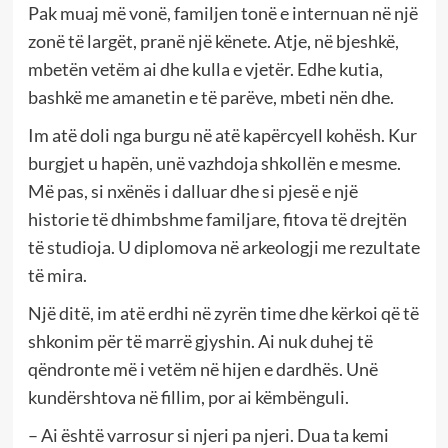
Pak muaj më vonë, familjen tonë e internuan në një
zonë të largët, pranë një kënete. Atje, në bjeshkë,
mbetën vetëm ai dhe kulla e vjetër. Edhe kutia,
bashkë me amanetin e të parëve, mbeti nën dhe.
Im atë doli nga burgu në atë kapërcyell kohësh. Kur
burgjet u hapën, unë vazhdoja shkollën e mesme.
Më pas, si nxënës i dalluar dhe si pjesë e një
historie të dhimbshme familjare, fitova të drejtën
të studioja. U diplomova në arkeologji me rezultate
të mira.
Një ditë, im atë erdhi në zyrën time dhe kërkoi që të
shkonim për të marrë gjyshin. Ai nuk duhej të
qëndronte më i vetëm në hijen e dardhës. Unë
kundërshtova në fillim, por ai këmbënguli.
– Ai është varrosur si njeri pa njeri. Dua ta kemi