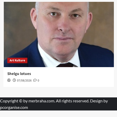
Art Kulture
Shelgu lotues
07/08/2026
0
Copyright © by
merbraha.com
. All rights reserved. Design by
pcorganise.com