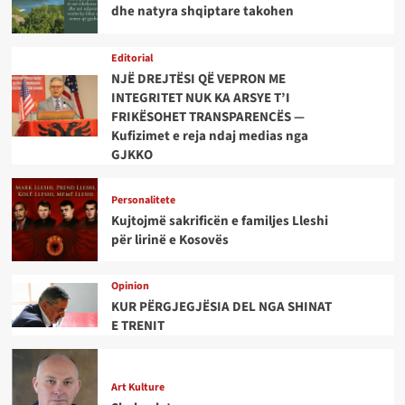
dhe natyra shqiptare takohen
Editorial
NJË DREJTËSI QË VEPRON ME
INTEGRITET NUK KA ARSYE T’I
FRIKËSOHET TRANSPARENCËS —
Kufizimet e reja ndaj medias nga
GJKKO
Personalitete
Kujtojmë sakrificën e familjes Lleshi
për lirinë e Kosovës
Opinion
KUR PËRGJEGJËSIA DEL NGA SHINAT
E TRENIT
Art Kulture