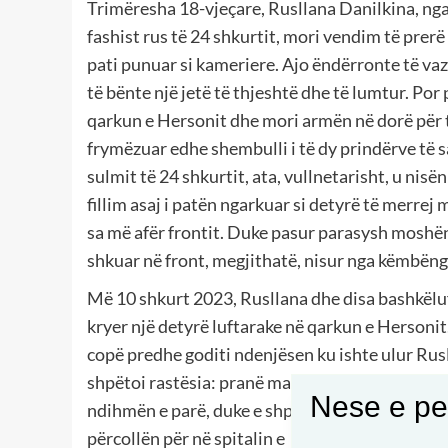
Trimëresha 18-vjeçare, Rusllana Danilkina, nga
fashist rus të 24 shkurtit, mori vendim të prerë 
pati punuar si kameriere. Ajo ëndërronte të va
të bënte një jetë të thjeshtë dhe të lumtur. Por pa
qarkun e Hersonit dhe mori armën në dorë për 
frymëzuar edhe shembulli i të dy prindërve të s
sulmit të 24 shkurtit, ata, vullnetarisht, u nisën
fillim asaj i patën ngarkuar si detyrë të merre
sa më afër frontit. Duke pasur parasysh moshën 
shkuar në front, megjithatë, nisur nga këmbëngu
Më 10 shkurt 2023, Rusllana dhe disa bashkëluft
kryer një detyrë luftarake në qarkun e Hersonit. 
copë predhe goditi ndenjësen ku ishte ulur Rusl
shpëtoi rastësia: pranë makinës së tyre po kalon
Nese e pel
ndihmën e parë, duke e shpëtuar nga vdekja e si
përcollën për në spitalin e qyteti më të afërt. 