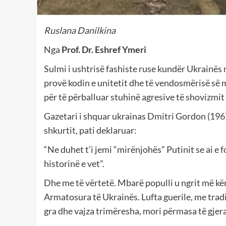
Ruslana Danilkina
Nga
Prof. Dr. Eshref Ymeri
Sulmi i ushtrisë fashiste ruse kundër Ukrainës
provë kodin e unitetit dhe të vendosmërisë së m
për të përballuar stuhinë agresive të shovizmi
Gazetari i shquar ukrainas Dmitri Gordon (1967)
shkurtit, pati deklaruar:
“Ne duhet t’i jemi “mirënjohës” Putinit se ai e 
historinë e vet”.
Dhe me të vërtetë. Mbarë populli u ngrit më k
Armatosura të Ukrainës. Lufta guerile, me tradit
gra dhe vajza trimëresha, mori përmasa të gjera