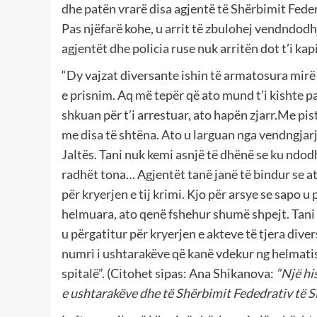
dhe patën vrarë disa agjentë të Shërbimit Fede
Pas njëfarë kohe, u arrit të zbulohej vendndodhj
agjentët dhe policia ruse nuk arritën dot t’i k
“Dy vajzat diversante ishin të armatosura mirë 
e prisnim. Aq më tepër që ato mund t’i kishte 
shkuan për t’i arrestuar, ato hapën zjarr.Me p
me disa të shtëna. Ato u larguan nga vendngjarja
Jaltës. Tani nuk kemi asnjë të dhënë se ku ndod
radhët tona… Agjentët tanë janë të bindur se at
për kryerjen e tij krimi. Kjo për arsye se sapo 
helmuara, ato qenë fshehur shumë shpejt. Tani 
u përgatitur për kryerjen e akteve të tjera dive
numri i ushtarakëve që kanë vdekur ng helmatisja
spitalë”. (Citohet sipas: Ana Shikanova:
“Një hi
e ushtarakëve dhe të Shërbimit Fededrativ të Si