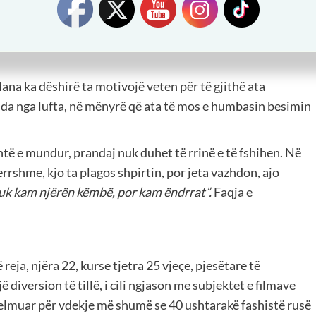
shim. Qytetarët i afruan ndihmë financiare për blerjen e
roteza erdhi dhe mjekët ia vendosën me shumë kujdes, duke
lana ka dëshirë ta motivojë veten për të gjithë ata
a nga lufta, në mënyrë që ata të mos e humbasin besimin
htë e mundur, prandaj nuk duhet të rrinë e të fshihen. Në
errshme, kjo ta plagos shpirtin, por jeta vazhdon, ajo
uk kam njërën këmbë, por kam ëndrrat”.
Faqja e
eja, njëra 22, kurse tjetra 25 vjeçe, pjesëtare të
 diversion të tillë, i cili ngjason me subjektet e filmave
helmuar për vdekje më shumë se 40 ushtarakë fashistë rusë