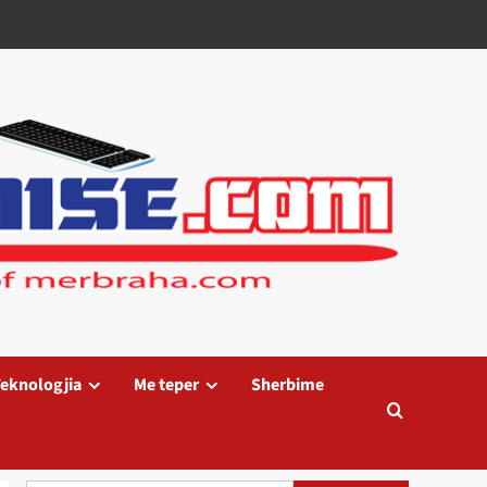
eknologjia
Me teper
Sherbime