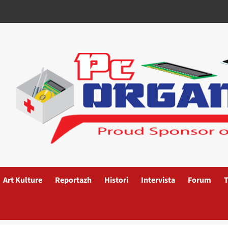
Art Kulture
Reportazh
Histori
Intervista
Forum
T