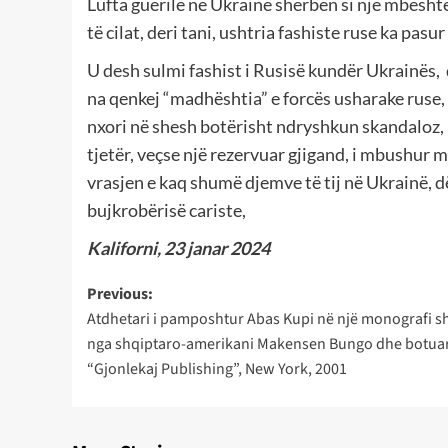
Lufta guerile në Ukrainë shërben si një mbësht
të cilat, deri tani, ushtria fashiste ruse ka pas
U desh sulmi fashist i Rusisë kundër Ukrainës, 
na qenkej “madhështia” e forcës usharake ruse, s
nxori në shesh botërisht ndryshkun skandaloz, në
tjetër, veçse një rezervuar gjigand, i mbushur m
vrasjen e kaq shumë djemve të tij në Ukrainë, d
bujkrobërisë cariste,
Kaliforni, 23 janar 2024
Post
Previous:
Atdhetari i pamposhtur Abas Kupi në një monografi s
navigation
nga shqiptaro-amerikani Makensen Bungo dhe botua
“Gjonlekaj Publishing”, New York, 2001