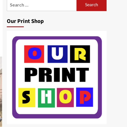
Search
for:
Our Print Shop