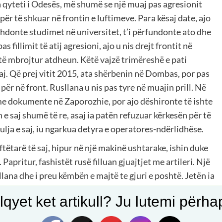
 qyteti i Odesës, më shumë se një muaj pas agresionit
për të shkuar në frontin e luftimeve. Para kësaj date, ajo
zhdonte studimet në universitet, t’i përfundonte ato dhe
s fillimit të atij agresioni, ajo u nis drejt frontit në
të mbrojtur atdheun. Këtë vajzë trimëreshë e pati
aj. Që prej vitit 2015, ata shërbenin në Dombas, por pas
 për në front. Rusllana u nis pas tyre në muajin prill. Në
j me dokumente në Zaporozhie, por ajo dëshironte të ishte
e saj shumë të re, asaj ia patën refuzuar kërkesën për të
lja e saj, iu ngarkua detyra e operatores-ndërlidhëse.
ëtarë të saj, hipur në një makinë ushtarake, ishin duke
Papritur, fashistët rusë filluan gjuajtjet me artileri. Një
lana dhe i preu këmbën e majtë te gjuri e poshtë. Jetën ia
in specialistët e shërbimit sanitar. Pikërisht ata i dhanë
qyet ket artikull? Ju lutemi përhapn
gurt për shkak të rrjedhjes së gjakut. Mandej Rusllanën e
Atje, pasi e mjekuan, e nisën menjëherë për në Odesë.