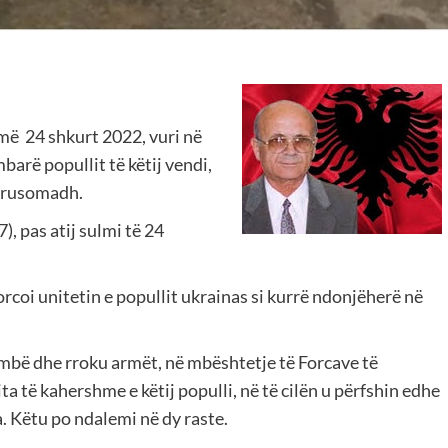
 më 24 shkurt 2022, vuri në
barë popullit të këtij vendi,
t rusomadh.
, pas atij sulmi të 24
forcoi unitetin e popullit ukrainas si kurrë ndonjëherë në
ëmbë dhe rroku armët, në mbështetje të Forcave të
a të kahershme e këtij populli, në të cilën u përfshin edhe
. Këtu po ndalemi në dy raste.