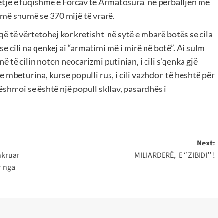
etje e fuqishme e Forcav të Armatosura, në përballjen me
ur më shumë se 370 mijë të vrarë.
që të vërtetohej konkretisht në sytë e mbarë botës se cila
e cili na qenkej ai “armatimi më i mirë në botë”. Ai sulm
 të cilin noton neocarizmi putinian, i cili s’qenka gjë
e mbeturina, kurse populli rus, i cili vazhdon të heshtë për
ëshmoi se është një popull skllav, pasardhës i
Next:
hkruar
MILIARDERË, E ‘’ZIBIDI’’ !
r nga