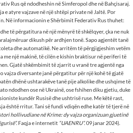
rativ Rus që ndodheshin në Simferopol dhe në Bahçisaraj.
a e atyre vajzave në një shtëpi private në Jaltë. Por
apin. Në informacionin e Shërbimit Federativ Rus thuhet:
dhe të përgatitura në një mënyrë të shkëlqyer, çka ne nuk
paralajmëruar dikush për ardhjen tonë. Sapo agjentët tanë
istoleta dhe automatikë. Ne arritëm të përgjigjeshim vetëm
 me një makinë, të cilën e kishin braktisur në periferi të
hen. Gjatë shkëmbimit të zjarrit u vranë tre agjentë nga
o vajza diversante janë përgatitur për një kohë të gjatë
u patën dhënë ushtarakëve tanë pije alkolike dhe ushqime të
ato ndodhen ose në Ukrainë, ose fshihen diku gjetiu, duke
rsioniste kundër Rusisë dhe ushtrisë ruse. Me këtë rast,
 është rritur. Tani së fundi vdiqën edhe katër të tjerë në
stori hollivudiane në Krime: dy vajza organizuan gjuetinë
gurisë”.
Faqja e internetit
“UAENRU”.
09 janar 2024).