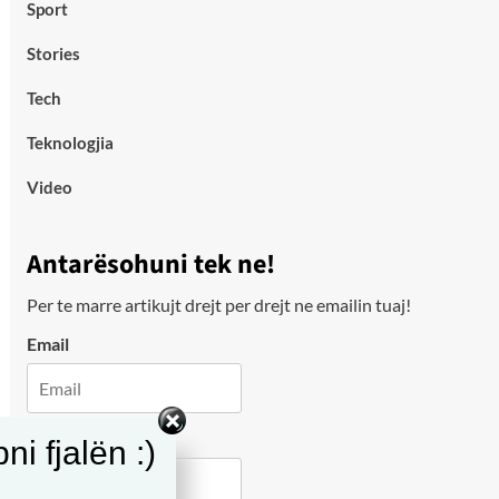
Sport
Stories
Tech
Teknologjia
Video
Antarësohuni tek ne!
Per te marre artikujt drejt per drejt ne emailin tuaj!
Email
City
i fjalën :)