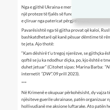
Nga e gjithë Ukraina e merrnin në telefon pa pu
një proteze të fjalës së fundit në Gjermani. P
e çliruar nga patericat përgjithmonë.
Pavarësishtë nga të gjitha provat që kaloi, Rusl
bashkatdhetarë që kanë pësuar dëmtime të rënd
te jeta. Ajo thotë:
“Kam dëshirë t’u tregoj njerëzve, se gjithçka ës
qoftë se ju ka ndodhur diçka, po, kjo është e tm
duhet jetuar” (Citohet sipas: Marina Barba:
“N
internetit
“
DW
”.
09 prill 2023).
***
Në Krimenë e okupuar përkohësisht, dy vajza të r
njësiteve guerile ukrainase, patën organizuar një
hollivudianë me aksione luftarake. Ato patën 