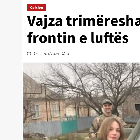
Opinion
Vajza trimëresh
frontin e luftës
24/01/2024
0