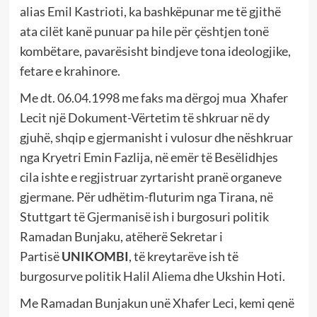
alias Emil Kastrioti, ka bashkëpunar me të gjithë
ata cilët kanë punuar pa hile për çështjen tonë
kombëtare, pavarësisht bindjeve tona ideologjike,
fetare e krahinore.
Me dt. 06.04.1998 me faks ma dërgoj mua Xhafer
Lecit një Dokument-Vërtetim të shkruar në dy
gjuhë, shqip e gjermanisht i vulosur dhe nëshkruar
nga Kryetri Emin Fazlija, në emër të Besëlidhjes
cila ishte e regjistruar zyrtarisht pranë organeve
gjermane. Për udhëtim-fluturim nga Tirana, në
Stuttgart të Gjermanisë ish i burgosuri politik
Ramadan Bunjaku, atëherë Sekretar i
Partisë
UNIKOMBI
, të kreytarëve ish të
burgosurve politik Halil Aliema dhe Ukshin Hoti.
Me Ramadan Bunjakun unë Xhafer Leci, kemi qenë