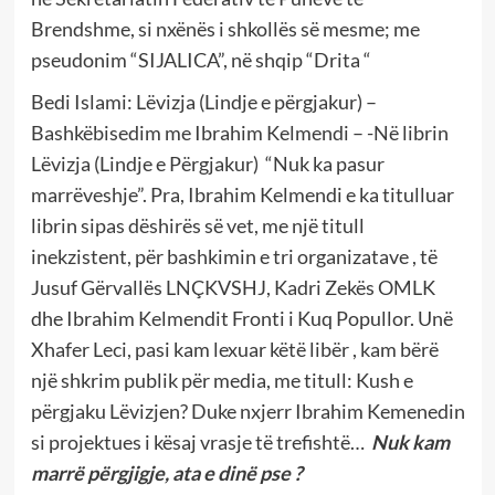
Brendshme, si nxënës i shkollës së mesme; me
pseudonim “SIJALICA”, në shqip “Drita “
Bedi Islami: Lëvizja (Lindje e përgjakur) –
Bashkëbisedim me Ibrahim Kelmendi – -Në librin
Lëvizja (Lindje e Përgjakur) “Nuk ka pasur
marrëveshje”. Pra, Ibrahim Kelmendi e ka titulluar
librin sipas dëshirës së vet, me një titull
inekzistent, për bashkimin e tri organizatave , të
Jusuf Gërvallës LNÇKVSHJ, Kadri Zekës OMLK
dhe Ibrahim Kelmendit Fronti i Kuq Popullor. Unë
Xhafer Leci, pasi kam lexuar këtë libër , kam bërë
një shkrim publik për media, me titull: Kush e
përgjaku Lëvizjen? Duke nxjerr Ibrahim Kemenedin
si projektues i kësaj vrasje të trefishtë…
Nuk kam
marrë përgjigje, ata e dinë pse ?