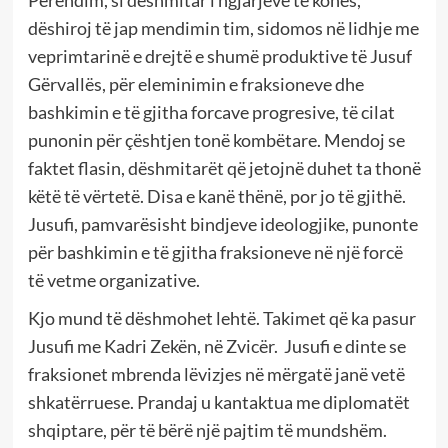
dëshiroj të jap mendimin tim, sidomos në lidhje me
veprimtarinë e drejtë e shumë produktive të Jusuf
Gërvallës, për eleminimin e fraksioneve dhe
bashkimin e të gjitha forcave progresive, të cilat
punonin për çështjen tonë kombëtare. Mendoj se
faktet flasin, dëshmitarët që jetojnë duhet ta thonë
këtë të vërtetë. Disa e kanë thënë, por jo të gjithë.
Jusufi, pamvarësisht bindjeve ideologjike, punonte
për bashkimin e të gjitha fraksioneve në një forcë
të vetme organizative.
Kjo mund të dëshmohet lehtë. Takimet që ka pasur
Jusufi me Kadri Zekën, në Zvicër. Jusufi e dinte se
fraksionet mbrenda lëvizjes në mërgatë janë vetë
shkatërruese. Prandaj u kantaktua me diplomatët
shqiptare, për të bërë një pajtim të mundshëm.