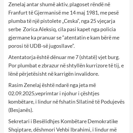
Zenelaj antar shumë aktiv, plagoset rëndë në
Franfurt të Gjermanisë me 14 maj 1981, me pesë
plumba të një pistolete „Ceska“, nga 25 vjeçarja
serbe Zorica Aleksiq, cila pasi kapet nga policia
gjermane ka pranuar se “atentatin e kam bërë me
porosi të UDB-së jugosllave”.
Atentatorja është dënuar me 7 (shtatë) vjet burg.
Por plumbat e zbrazur në shtyllën kurrizore të tij, e
lënë përjetësisht në karrigën invalidore.
Rasim Zenelaj është ndarë nga jeta më
02.09.2025,veprimtar i njohur i çështjes
kombëtare, i lindur në fshatin Sllatinë të Podujevës
(Besjanës).
Sekretari i Besëlidhjes Kombëtare Demokratike
Shqiptare, dëshmori Vehbi Ibrahimi, i lindur më