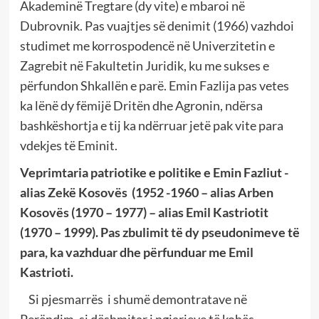
Akademinë Tregtare (dy vite) e mbaroi në
Dubrovnik. Pas vuajtjes së denimit (1966) vazhdoi
studimet me korrospodencë në Univerzitetin e
Zagrebit në Fakultetin Juridik, ku me sukses e
përfundon Shkallën e parë. Emin Fazlija pas vetes
ka lënë dy fëmijë Dritën dhe Agronin, ndërsa
bashkëshortja e tij ka ndërruar jetë pak vite para
vdekjes të Eminit.
Veprimtaria patriotike e politike e Emin Fazliut -
alias Zekë Kosovës (1952 -1960 – alias Arben
Kosovës (1970 – 1977) – alias Emil Kastriotit
(1970 – 1999). Pas zbulimit të dy pseudonimeve të
para, ka vazhduar dhe përfunduar me Emil
Kastrioti.
Si pjesmarrës i shumë demontratave në
Perëndim, si dëshmitar i ngjarjeve të kohës,