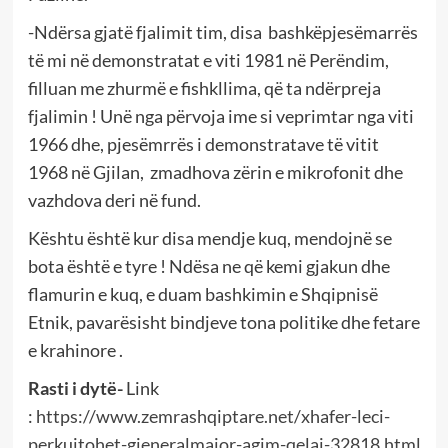
-Ndërsa gjatë fjalimit tim, disa bashkëpjesëmarrës
të mi në demonstratat e viti 1981 në Perëndim,
filluan me zhurmë e fishkllima, që ta ndërpreja
fjalimin ! Unë nga përvoja ime si veprimtar nga viti
1966 dhe, pjesëmrrës i demonstratave të vitit
1968 në Gjilan, zmadhova zërin e mikrofonit dhe
vazhdova deri në fund.
Kështu është kur disa mendje kuq, mendojnë se
bota është e tyre ! Ndësa ne që kemi gjakun dhe
flamurin e kuq, e duam bashkimin e Shqipnisë
Etnik, pavarësisht bindjeve tona politike dhe fetare
e krahinore .
Rasti i dytë-
Link
:
https://www.zemrashqiptare.net/xhafer-leci-
perkujtohet-gjeneralmajor-agim-qelaj-32818.html