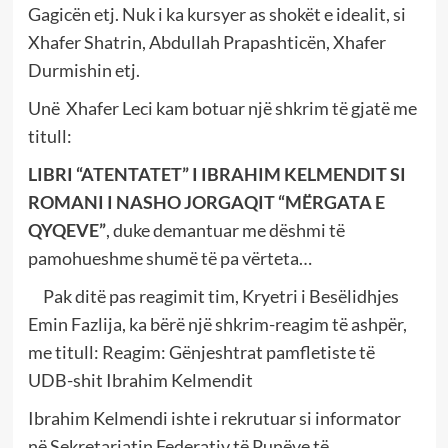
Gagicën etj. Nuk i ka kursyer as shokët e idealit, si
Xhafer Shatrin, Abdullah Prapashticën, Xhafer
Durmishin etj.
Unë Xhafer Leci kam botuar një shkrim të gjatë me
titull:
LIBRI “ATENTATET” I IBRAHIM KELMENDIT SI
ROMANI I NASHO JORGAQIT “MËRGATA E
QYQEVE”
, duke demantuar me dëshmi të
pamohueshme shumë të pa vërteta…
Pak ditë pas reagimit tim, Kryetri i Besëlidhjes
Emin Fazlija, ka bërë një shkrim-reagim të ashpër,
me titull: Reagim: Gënjeshtrat pamfletiste të
UDB-shit Ibrahim Kelmendit
Ibrahim Kelmendi ishte i rekrutuar si informator
në Sekretariatin Federativ të Punëve të