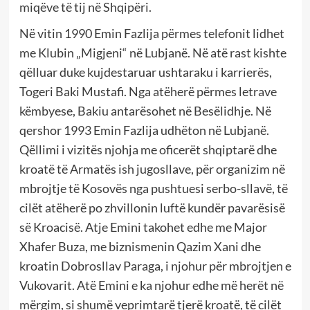
miqëve të tij në Shqipëri.
Në vitin 1990 Emin Fazlija përmes telefonit lidhet
me Klubin „Migjeni“ në Lubjanë. Në atë rast kishte
qëlluar duke kujdestaruar ushtaraku i karrierës,
Togeri Baki Mustafi. Nga atëherë përmes letrave
këmbyese, Bakiu antarësohet në Besëlidhje. Në
qershor 1993 Emin Fazlija udhëton në Lubjanë.
Qëllimi i vizitës njohja me oficerët shqiptarë dhe
kroatë të Armatës ish jugosllave, për organizim në
mbrojtje të Kosovës nga pushtuesi serbo-sllavë, të
cilët atëherë po zhvillonin luftë kundër pavarësisë
së Kroacisë. Atje Emini takohet edhe me Major
Xhafer Buza, me biznismenin Qazim Xani dhe
kroatin Dobrosllav Paraga, i njohur për mbrojtjen e
Vukovarit. Atë Emini e ka njohur edhe më herët në
mërgim, si shumë veprimtarë tjerë kroatë, të cilët