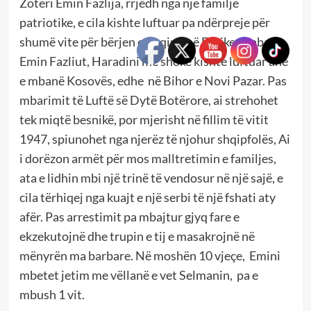
Zotëri Emin Fazlija, rrjedh nga një familje
patriotike, e cila kishte luftuar pa ndërpreje për
shumë vite për bërjen e Shqipnisë Etnike. Baba i
Emin Fazliut, Haradini me shokë kishte luftuar anë
e mbanë Kosovës, edhe në Bihor e Novi Pazar. Pas
mbarimit të Luftë së Dytë Botërore, ai strehohet
tek miqtë besnikë, por mjerisht në fillim të vitit
1947, spiunohet nga njerëz të njohur shqipfolës, Ai
i dorëzon armët për mos malltretimin e familjes,
ata e lidhin mbi një trinë të vendosur në një sajë, e
cila tërhiqej nga kuajt e një serbi të një fshati aty
afër. Pas arrestimit pa mbajtur gjyq fare e
ekzekutojnë dhe trupin e tij e masakrojnë në
mënyrën ma barbare. Në moshën 10 vjeçe, Emini
mbetet jetim me vëllanë e vet Selmanin, pa e
mbush 1 vit.