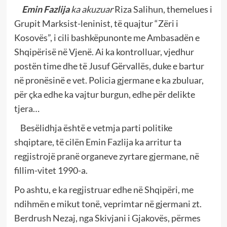
Emin Fazlija
ka akuzuar
Riza Salihun, themelues i
Grupit Marksist-leninist, të quajtur “Zëri i
Kosovës”, i cili bashkëpunonte me Ambasadën e
Shqipërisë në Vjenë. Ai ka kontrolluar, vjedhur
postën time dhe të Jusuf Gërvallës, duke e bartur
në pronësinë e vet. Policia gjermane e ka zbuluar,
për çka edhe ka vajtur burgun, edhe për delikte
tjera…
Besëlidhja është e vetmja parti politike
shqiptare, të cilën Emin Fazlija ka arritur ta
regjistrojë pranë organeve zyrtare gjermane, në
fillim-vitet 1990-a.
Po ashtu, e ka regjistruar edhe në Shqipëri, me
ndihmën e mikut tonë, veprimtar në gjermani zt.
Berdrush Nezaj, nga Skivjani i Gjakovës, përmes