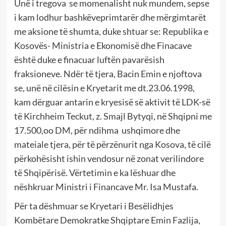
Unë i tregova se momenalisht nuk mundem, sepse
i kam lodhur bashkëveprimtarër dhe mërgimtarët
me aksione të shumta, duke shtuar se: Republika e
Kosovës- Ministria e Ekonomisë dhe Finacave
është duke e finacuar luftën pavarësish
fraksioneve. Ndër të tjera, Bacin Emin e njoftova
se, unë në cilësin e Kryetarit me dt.23.06.1998,
kam dërguar antarin e kryesisë së aktivit të LDK-së
të Kirchheim Teckut, z. Smajl Bytyqi, në Shqipni me
17.500,oo DM, për ndihma ushqimore dhe
mateiale tjera, për të përzënurit nga Kosova, të cilë
përkohësisht ishin vendosur në zonat verilindore
të Shqipërisë. Vërtetimin e ka lëshuar dhe
nëshkruar Ministri i Financave Mr. Isa Mustafa.
Për ta dëshmuar se Kryetari i Besëlidhjes
Kombëtare Demokratke Shqiptare Emin Fazlija,