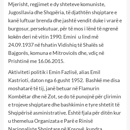
Mjerisht, regjimet e dy shteteve komuniste,
Jugosllavia dhe Shqpëria, të djathtën shqiptare e
kanë luftuar brenda dhe jashtë vendit duke i vrarë e
burgosur, persekutuar, për të mos i lënë të ngrenë
kokën deri në vitin 1990. Emini u lind më
24.09.1937 në fshatin Vidishiq të Shalës së
Bajgorës, komuna e Mitrovicës dhe, vdiç në
Prishtinë me 16.06.2015.
Aktiviteti politik i Emin Fazlisë, alias Emil
Kastrioti, daton nga 6 gusht 1952. Bashkë me disa
moshatarë të tij, janë betuar në Flamurin
Kombëtar dhe në Zot, se do të punojnë për çlirimin
e trojeve shqiptare dhe bashkimin e tyre shtetit të
Shqipërisë asministrative. Është fjala për ditën kur
u themelua Organizata e Parë e Rinisë
Nacionaliste Shqiptare në Kosovë, kundra