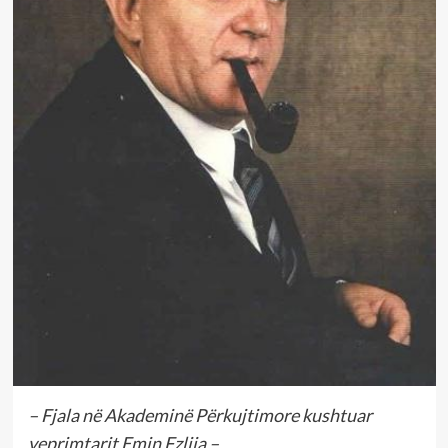
– Fjala në Akademinë Përkujtimore kushtuar
veprimtarit Emin Fzlija –