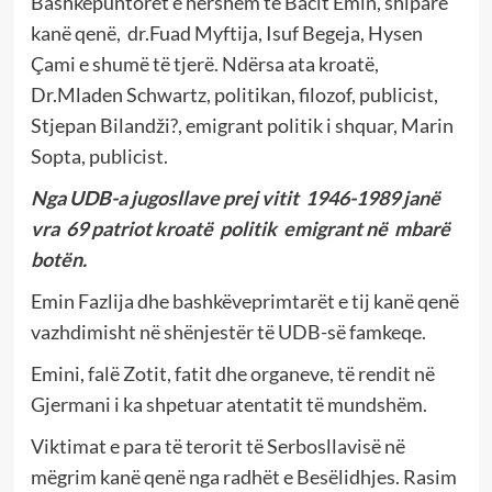
Bashkëpuntorët e hershëm të Bacit Emin, shiparë
kanë qenë, dr.Fuad Myftija, Isuf Begeja, Hysen
Çami e shumë të tjerë. Ndërsa ata kroatë,
Dr.Mladen Schwartz, politikan, filozof, publicist,
Stjepan Bilandži?, emigrant politik i shquar, Marin
Sopta, publicist.
Nga UDB-a jugosllave prej vitit 1946-1989 janë
vra 69 patriot kroatë politik emigrant në mbarë
botën.
Emin Fazlija dhe bashkëveprimtarët e tij kanë qenë
vazhdimisht në shënjestër të UDB-së famkeqe.
Emini, falë Zotit, fatit dhe organeve, të rendit në
Gjermani i ka shpetuar atentatit të mundshëm.
Viktimat e para të terorit të Serbosllavisë në
mëgrim kanë qenë nga radhët e Besëlidhjes. Rasim