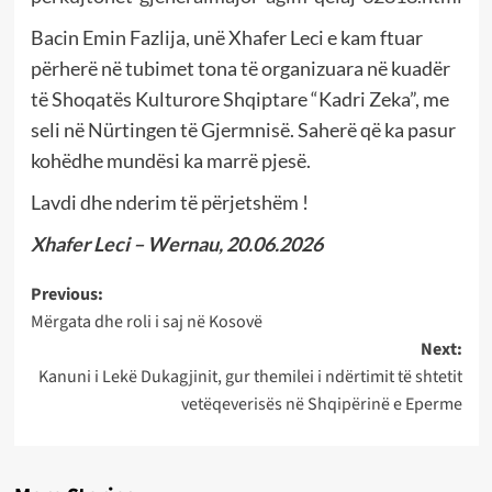
Bacin Emin Fazlija, unë Xhafer Leci e kam ftuar
përherë në tubimet tona të organizuara në kuadër
të Shoqatës Kulturore Shqiptare “Kadri Zeka”, me
seli në Nürtingen të Gjermnisë. Saherë që ka pasur
kohëdhe mundësi ka marrë pjesë.
Lavdi dhe nderim të përjetshëm !
Xhafer Leci – Wernau, 20.06.2026
Post
Previous:
Mërgata dhe roli i saj në Kosovë
navigation
Next:
Kanuni i Lekë Dukagjinit, gur themilei i ndërtimit të shtetit
vetëqeverisës në Shqipërinë e Eperme