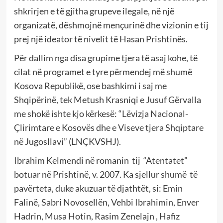
shkrirjen e të gjitha grupeve ilegale, në një
organizatë, dëshmojnë mençurinë dhe vizionin e tij
prej një ideator të nivelit të Hasan Prishtinës.
Për dallim nga disa grupime tjera të asaj kohe, të
cilat në programet e tyre përmendej më shumë
Kosova Republikë, ose bashkimi i saj me
Shqipërinë, tek Metush Krasniqi e Jusuf Gërvalla
me shokë ishte kjo kërkesë: “Lëvizja Nacional-
Çlirimtare e Kosovës dhe e Viseve tjera Shqiptare
në Jugosllavi” (LNÇKVSHJ).
Ibrahim Kelmendi në romanin tij “Atentatet”
botuar në Prishtinë, v. 2007. Ka sjellur shumë të
pavërteta, duke akuzuar të djathtët, si: Emin
Falinë, Sabri Novosellën, Vehbi Ibrahimin, Enver
Hadrin, Musa Hotin, Rasim Zenelajn , Hafiz