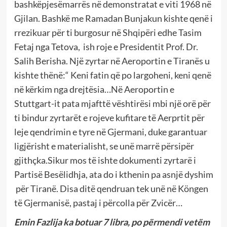
bashkëpjesëmarrës në demonstratat e viti 1968 në
Gjilan. Bashkë me Ramadan Bunjakun kishte qenë i
rrezikuar për ti burgosur në Shqipëri edhe Tasim
Fetaj nga Tetova, ish roje e Presidentit Prof. Dr.
Salih Berisha. Një zyrtar në Aeroportin e Tiranës u
kishte thënë:“ Keni fatin që po largoheni, keni qenë
në kërkim nga drejtësia…Në Aeroportin e
Stuttgart-it pata mjafttë vështirësi mbi një orë për
ti bindur zyrtarët e rojeve kufitare të Aerprtit për
leje qendrimin e tyre në Gjermani, duke garantuar
ligjërisht e materialisht, se unë marrë përsipër
gjithçka.Sikur mos të ishte dokumenti zyrtarë i
Partisë Besëlidhja, ata do i kthenin pa asnjë dyshim
për Tiranë. Disa ditë qendruan tek unë në Köngen
të Gjermanisë, pastaj i përcolla për Zvicër…
Emin Fazlija ka botuar 7 libra, po përmendi vetëm