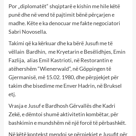
Por „diplomatët“ shqiptarë e kishin me hile këtë
punë dhe në vend të pajtimit bënë përçarjen e
madhe. Këte e ka denocuar me fakte negociatori
Sabri Novosella.
Takimi që ka kërkuar dhe ka bërë Jusufi me të
vëllain Bardhin, me Kryetarin e Besëlidhjes, Emin
Fazlija, alias Emil Kastrioti, në Restorantin e
atëhershëm “Wienerwald”, në Göppingen të
Gjermanisë, më 15.02. 1980, dhe përpjekjet për
takim dhe bisedime me Enver Hadrin, në Bruksel
etj.
Vrasja e Jusuf e Bardhosh Gërvallës dhe Kadri
Zekë, e dëmtoi shumë aktivitetin kombëtar, për
bashkimin e mundshëm në një forcë të përbashkët.
Në këtë kontekst mendoj se përpjekjet e Jusufit për