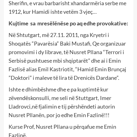
Sherifin, e vrau barbarisht xhandarmëria serbe me
1912, kur Hamidi ishte vetëm 3 vjeç…
Kujtime sa mresëlënëse po aq edhe provokative:
Në Shtutgart, më 27.11. 2011, nga Kryetri i
Shoqatës “Pavarësia“ Baki Mustafi, Qe organizuar
promovimi i dy librave, të Nusret Pllana “Terrori i
Serbisë pushtuese mbi shqiptarët” dhe ai i Emin
Fazlisë alias Emil Kastriotit, “Hamid Emin Brunçaj
”Doktori” i maleve të lira të Drenicës Dardane”.
Ishte e dhimbëshme dhe e pa kuptimtë kur
zëvendëskonsulli, me seli në Stuttgart, Imer
Lladrovci,në fjalimin e tij përshëndeti autorin
Nusret Pllanën, por jo edhe Emin Fazlinë!!!
Kurse Prof, Nusret Pllana u përqafue me Emin
Fazlinë.