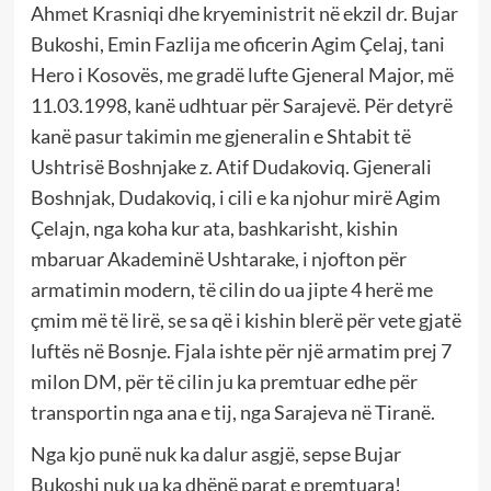
Ahmet Krasniqi dhe kryeministrit në ekzil dr. Bujar
Bukoshi, Emin Fazlija me oficerin Agim Çelaj, tani
Hero i Kosovës, me gradë lufte Gjeneral Major, më
11.03.1998, kanë udhtuar për Sarajevë. Për detyrë
kanë pasur takimin me gjeneralin e Shtabit të
Ushtrisë Boshnjake z. Atif Dudakoviq. Gjenerali
Boshnjak, Dudakoviq, i cili e ka njohur mirë Agim
Çelajn, nga koha kur ata, bashkarisht, kishin
mbaruar Akademinë Ushtarake, i njofton për
armatimin modern, të cilin do ua jipte 4 herë me
çmim më të lirë, se sa që i kishin blerë për vete gjatë
luftës në Bosnje. Fjala ishte për një armatim prej 7
milon DM, për të cilin ju ka premtuar edhe për
transportin nga ana e tij, nga Sarajeva në Tiranë.
Nga kjo punë nuk ka dalur asgjë, sepse Bujar
Bukoshi nuk ua ka dhënë parat e premtuara!