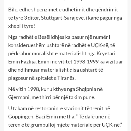
Bile, edhe shpenzimet e udhëtimit dhe qëndrimit
të tyre 3 ditor, Stuttgart-Sarajevë, i kanë pagur nga
xhepi i tyre!
Nga radhët e Besëlidhjes ka pasur një numër i
konsiderueshëm ushtarë në radhët e UÇK-së, të
përkrahur moralisht e materialisht nga Kryetari
Emin Fazlija. Emini në vititet 1998-1999 ka vizituar
dhe ndihmuar materialisht disa ushtarë të
plagosur në spitalet e Tiranës.
Në vitin 1998, kur u kthye nga Shqipnia në
Gjermani, me thirri për një takim pune.
U takam në restoranin e stacionit të trenit në
Göppingen. Baci Emin më tha:” Të dalë unë në
teren e të grumbulloj mjete materiale për UÇK-në.”