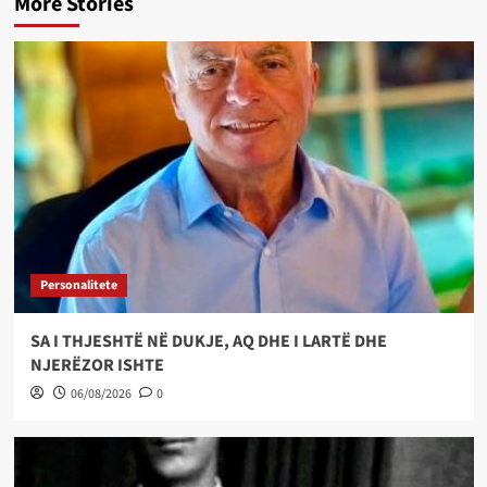
More Stories
Personalitete
SA I THJESHTË NË DUKJE, AQ DHE I LARTË DHE
NJERËZOR ISHTE
06/08/2026
0