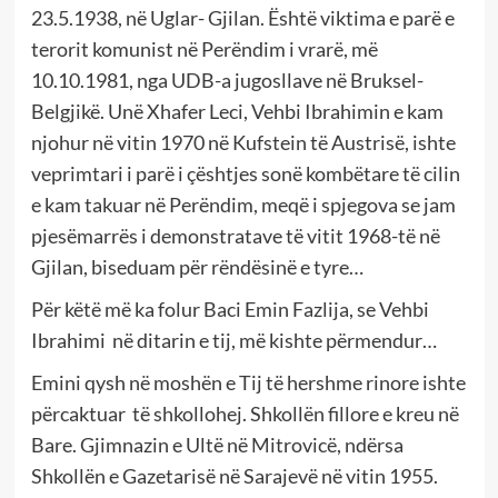
23.5.1938, në Uglar- Gjilan. Është viktima e parë e
terorit komunist në Perëndim i vrarë, më
10.10.1981, nga UDB-a jugosllave në Bruksel-
Belgjikë. Unë Xhafer Leci, Vehbi Ibrahimin e kam
njohur në vitin 1970 në Kufstein të Austrisë, ishte
veprimtari i parë i çështjes sonë kombëtare të cilin
e kam takuar në Perëndim, meqë i spjegova se jam
pjesëmarrës i demonstratave të vitit 1968-të në
Gjilan, biseduam për rëndësinë e tyre…
Për këtë më ka folur Baci Emin Fazlija, se Vehbi
Ibrahimi në ditarin e tij, më kishte përmendur…
Emini qysh në moshën e Tij të hershme rinore ishte
përcaktuar të shkollohej. Shkollën fillore e kreu në
Bare. Gjimnazin e Ultë në Mitrovicë, ndërsa
Shkollën e Gazetarisë në Sarajevë në vitin 1955.