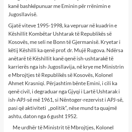
kanë bashkëpunuar me Eminin për rrënimin e
Jugosllavisë.
Gjatë viteve 1995-1998, ka vepruar në kuadrin e
Këshillit Kombëtar Ushtarak të Republikës së
Kosovës, me seli ne Bonn të Gjermanisë. Kryetar i
këtij Këshilli ka qenë prof. dr. Mujë Rugova. Ndërsa
anëtarë të Këshillit kanë qenë ish-ushtarakë të
karrierës nga ish-Jugosllavija, në krye me Ministrin
e Mbrojtjes të Republikës së Kosovës, Kolonel
Ahmet Krasniqi. Përjashtim bënte Emini, i cili ka
qenë civil, i degraduar nga Gjyqi i Lartë Ushtarak i
ish-APJ-së më 1961, si Nëntoger-rezervist i APJ-së,
pasi që aktiviteti „politik“, nëse mund ta quajmë
ashtu, daton nga 6 gusht 1952.
Me urdhër të Ministrit të Mbrojtjes, Kolonel