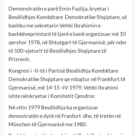
Demonstratën e parë Emin Fazlija, kryetar i
Besëlidhjes Kombëtare Demokratike Shqiptare, së
bashku me sekretarin Vehbi Ibrahimin e
bashkëveprimtarë të tjerë e kanë organizuar më 10
qershor 1978, në Shtutgart të Gjermanisë, për nder
të 100-vjetorit të Besëlidhjes Shqiptare të
Prizrenit.
Kongresi i -II-të i Partisë Besëlidhja Kombëtare
Demokratike Shqiptare qe mbajtur në Frankfurt të
Gjermanisë, më 14-15 -IV-1979, Vehbi Ibrahimi
ishte nënkryetar i Komitetit Qendror.
Në vitin 1979 Besëlidhja ka organizuar
demostratën e dytë në Franfurt dhe, të tretën në
München të Gjermanisë me 1980.