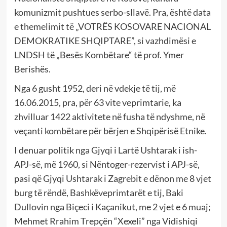
komunizmit pushtues serbo-sllavë. Pra, është data
e themelimit të „VOTRËS KOSOVARE NACIONAL
DEMOKRATIKE SHQIPTARE”, si vazhdimësi e
LNDSH të „Besës Kombëtare“ të prof. Ymer
Berishës.
Nga 6 gusht 1952, deri në vdekje të tij, më
16.06.2015, pra, për 63 vite veprimtarie, ka
zhvilluar 1422 aktivitete në fusha të ndyshme, në
veçanti kombëtare për bërjen e Shqipërisë Etnike.
I denuar politik nga Gjyqi i Lartë Ushtarak i ish-
APJ-së, më 1960, si Nëntoger-rezervist i APJ-së,
pasi që Gjyqi Ushtarak i Zagrebit e dënon me 8 vjet
burg të rëndë, Bashkëveprimtarët e tij, Baki
Dullovin nga Biçeci i Kaçanikut, me 2 vjet e 6 muaj;
Mehmet Rrahim Trepçën “Xexeli” nga Vidishiqi