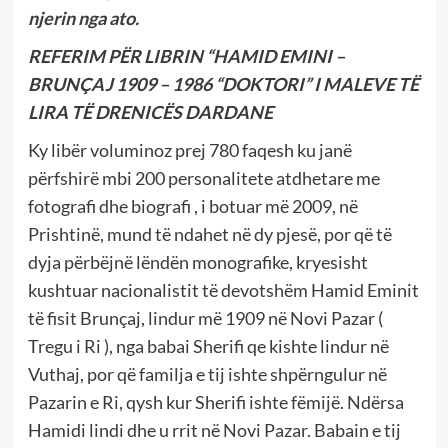
njerin nga ato.
REFERIM PËR LIBRIN “HAMID EMINI –
BRUNÇAJ 1909 – 1986 “DOKTORI” I MALEVE TË
LIRA TË DRENICËS DARDANE
Ky libër voluminoz prej 780 faqesh ku janë
përfshirë mbi 200 personalitete atdhetare me
fotografi dhe biografi , i botuar më 2009, në
Prishtinë, mund të ndahet në dy pjesë, por që të
dyja përbëjnë lëndën monografike, kryesisht
kushtuar nacionalistit të devotshëm Hamid Eminit
të fisit Brunçaj, lindur më 1909 në Novi Pazar (
Tregu i Ri ), nga babai Sherifi qe kishte lindur në
Vuthaj, por që familja e tij ishte shpërngulur në
Pazarin e Ri, qysh kur Sherifi ishte fëmijë. Ndërsa
Hamidi lindi dhe u rrit në Novi Pazar. Babain e tij