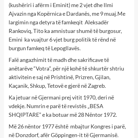
(kushëriri i afërm i Eminit) me 2 vjet dhe Ilmi
Ajvazin nga Kopërnica e Dardanës, me 9 muaj.Me
largimin nga detyra të famkeqit Aleksadër
Rankoviq, Tito ka amnistuar shumë të burgosur,
Emini ka vuajtur 6 vjet burg politik të rënd në
burgun famkeq të Lepogllavës.
Falë angazhimit të madh dhe sakrificave të
anëtarëve “Votra”, për një kohë të shkurtër shtriu
aktivitein e saj në Prishtinë, Prizren, Gjilan,
Kaçanik, Shkup, Tetovë e gjerë në Zagreb.
Ka jetuar në Gjermani prej vitit 1970, deri në
vdekje. Numrin e parë të revistës „BESA
SHQIPTARE” e ka botuar më 28 Nëntor 1972.
Më 26 nëntor 1977 është mbajtur Kongres i parë,
në Donzdorf, afër Göppingen-it të Gjermanisë.