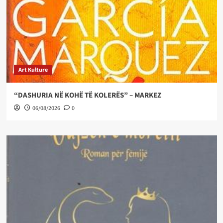
Art Kulture
“DASHURIA NË KOHË TË KOLERËS” – MARKEZ
06/08/2026
0