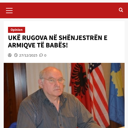
Primary
Menu
Opinion
UKË RUGOVA NË SHËNJESTRËN E
ARMIQVE TË BABËS!
27/12/2025
0