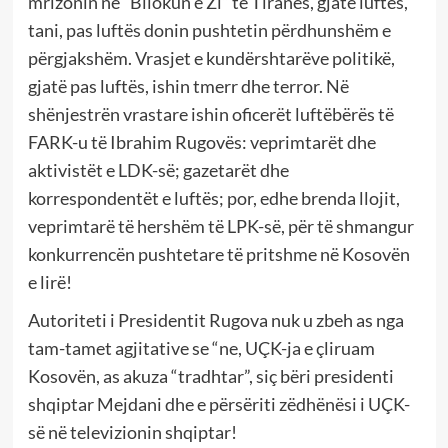
mrizonin në “Bllokun e Zi” të Tiranës, gjatë luftës,
tani, pas luftës donin pushtetin përdhunshëm e
përgjakshëm. Vrasjet e kundërshtarëve politikë,
gjatë pas luftës, ishin tmerr dhe terror. Në
shënjestrën vrastare ishin oficerët luftëbërës të
FARK-u të Ibrahim Rugovës: veprimtarët dhe
aktivistët e LDK-së; gazetarët dhe
korrespondentët e luftës; por, edhe brenda llojit,
veprimtarë të hershëm të LPK-së, për të shmangur
konkurrencën pushtetare të pritshme në Kosovën
e lirë!
Autoriteti i Presidentit Rugova nuk u zbeh as nga
tam-tamet agjitative se “ne, UÇK-ja e çliruam
Kosovën, as akuza “tradhtar”, siç bëri presidenti
shqiptar Mejdani dhe e përsëriti zëdhënësi i UÇK-
së në televizionin shqiptar!