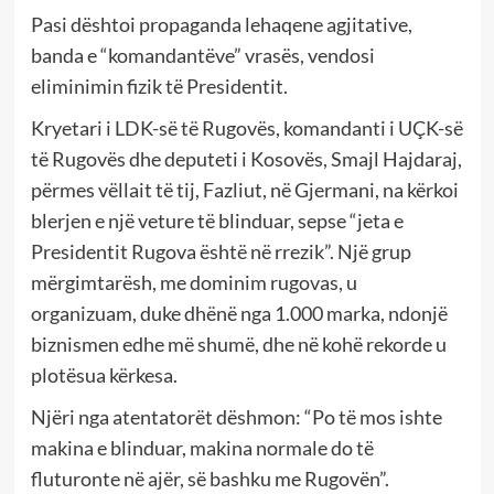
Pasi dështoi propaganda lehaqene agjitative,
banda e “komandantëve” vrasës, vendosi
eliminimin fizik të Presidentit.
Kryetari i LDK-së të Rugovës, komandanti i UÇK-së
të Rugovës dhe deputeti i Kosovës, Smajl Hajdaraj,
përmes vëllait të tij, Fazliut, në Gjermani, na kërkoi
blerjen e një veture të blinduar, sepse “jeta e
Presidentit Rugova është në rrezik”. Një grup
mërgimtarësh, me dominim rugovas, u
organizuam, duke dhënë nga 1.000 marka, ndonjë
biznismen edhe më shumë, dhe në kohë rekorde u
plotësua kërkesa.
Njëri nga atentatorët dëshmon: “Po të mos ishte
makina e blinduar, makina normale do të
fluturonte në ajër, së bashku me Rugovën”.