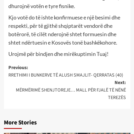
dhurojnë votën e tyre fisnike.
Kjo votë do të ishte konfirmuese e një besimi dhe
respekti, për të gjithë shqiptarët vendorë dhe
botërorë, të cilët nderojnë shtet formuesin dhe
shtet ndërtuesin e Kosovës tonë bashkëkohore.
Urojmë për bindjen dhe mirëkuptimin Tuaj!
Post
Previous:
RRETHIMI I BUNKERVE TË ALUSH SMAJLIT- QERRATAS (40)
navigation
Next:
MËRMËRIMË SHENJTOREJE… MALL PËR FJALË TË NËNË
TEREZËS
More Stories