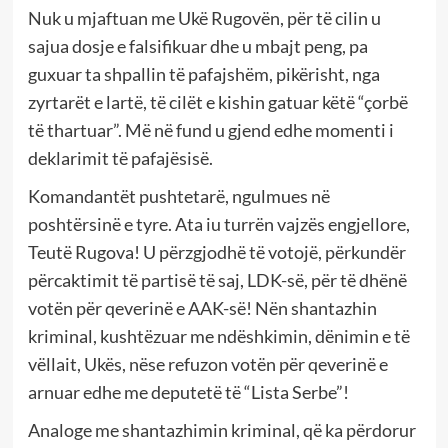
Nuk u mjaftuan me Ukë Rugovën, për të cilin u
sajua dosje e falsifikuar dhe u mbajt peng, pa
guxuar ta shpallin të pafajshëm, pikërisht, nga
zyrtarët e lartë, të cilët e kishin gatuar këtë “çorbë
të thartuar”. Më në fund u gjend edhe momenti i
deklarimit të pafajësisë.
Komandantët pushtetarë, ngulmues në
poshtërsinë e tyre. Ata iu turrën vajzës engjellore,
Teutë Rugova! U përzgjodhë të votojë, përkundër
përcaktimit të partisë të saj, LDK-së, për të dhënë
votën për qeverinë e AAK-së! Nën shantazhin
kriminal, kushtëzuar me ndëshkimin, dënimin e të
vëllait, Ukës, nëse refuzon votën për qeverinë e
arnuar edhe me deputetë të “Lista Serbe”!
Analoge me shantazhimin kriminal, që ka përdorur