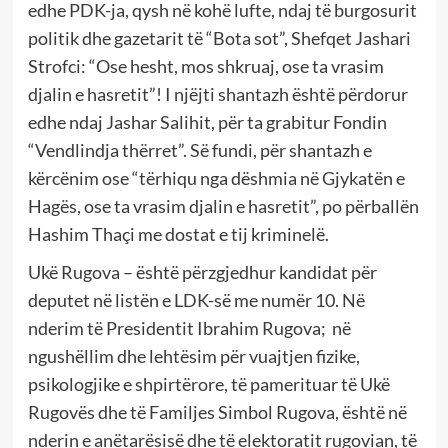
edhe PDK-ja, qysh në kohë lufte, ndaj të burgosurit
politik dhe gazetarit të “Bota sot”, Shefqet Jashari
Strofci: “Ose hesht, mos shkruaj, ose ta vrasim
djalin e hasretit”! I njëjti shantazh është përdorur
edhe ndaj Jashar Salihit, për ta grabitur Fondin
“Vendlindja thërret”. Së fundi, për shantazh e
kërcënim ose “tërhiqu nga dëshmia në Gjykatën e
Hagës, ose ta vrasim djalin e hasretit”, po përballën
Hashim Thaçi me dostat e tij kriminelë.
Ukë Rugova – është përzgjedhur kandidat për
deputet në listën e LDK-së me numër 10. Në
nderim të Presidentit Ibrahim Rugova; në
ngushëllim dhe lehtësim për vuajtjen fizike,
psikologjike e shpirtërore, të pamerituar të Ukë
Rugovës dhe të Familjes Simbol Rugova, është në
nderin e anëtarësisë dhe të elektoratit rugovian, të