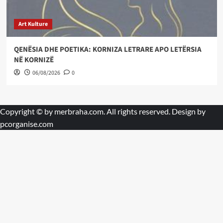
Art Kulture
QENËSIA DHE POETIKA: KORNIZA LETRARE APO LETËRSIA
NË KORNIZË
06/08/2026
0
Copyright © by
merbraha.com
. All rights reserved. Design by
pcorganise.com