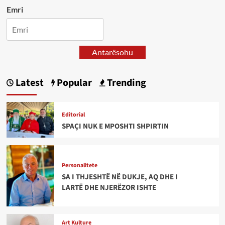
Emri
Antarësohu
Latest
Popular
Trending
Editorial
SPAÇI NUK E MPOSHTI SHPIRTIN
Personalitete
SA I THJESHTË NË DUKJE, AQ DHE I
LARTË DHE NJERËZOR ISHTE
Art Kulture