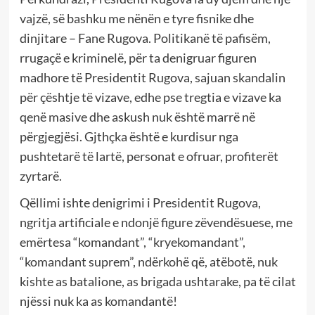
vajzë, së bashku me nënën e tyre fisnike dhe
dinjitare – Fane Rugova. Politikanë të pafisëm,
rrugaçë e kriminelë, për ta denigruar figuren
madhore të Presidentit Rugova, sajuan skandalin
për çështje të vizave, edhe pse tregtia e vizave ka
qenë masive dhe askush nuk është marrë në
përgjegjësi. Gjthçka është e kurdisur nga
pushtetarë të lartë, personat e ofruar, profiterët
zyrtarë.
Qëllimi ishte denigrimi i Presidentit Rugova,
ngritja artificiale e ndonjë figure zëvendësuese, me
emërtesa “komandant”, “kryekomandant”,
“komandant suprem”, ndërkohë që, atëbotë, nuk
kishte as batalione, as brigada ushtarake, pa të cilat
njëssi nuk ka as komandantë!