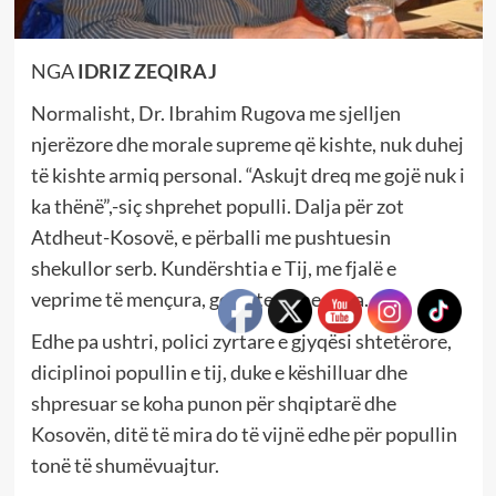
NGA
IDRIZ ZEQIRAJ
Normalisht, Dr. Ibrahim Rugova me sjelljen
njerëzore dhe morale supreme që kishte, nuk duhej
të kishte armiq personal. “Askujt dreq me gojë nuk i
ka thënë”,-siç shprehet populli. Dalja për zot
Atdheut-Kosovë, e përballi me pushtuesin
shekullor serb. Kundërshtia e Tij, me fjalë e
veprime të mençura, godiste si me topa.
Edhe pa ushtri, polici zyrtare e gjyqësi shtetërore,
diciplinoi popullin e tij, duke e këshilluar dhe
shpresuar se koha punon për shqiptarë dhe
Kosovën, ditë të mira do të vijnë edhe për popullin
tonë të shumëvuajtur.