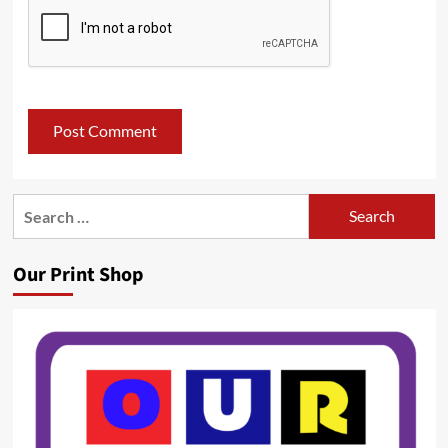
Search
for:
Our Print Shop