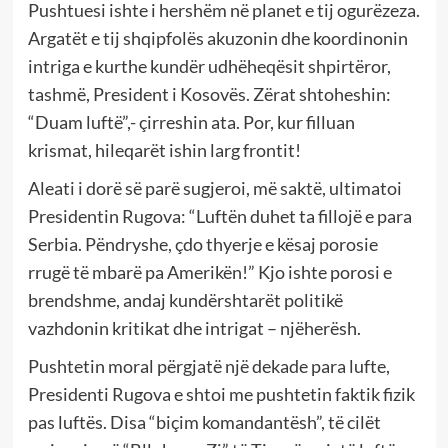
Pushtuesi ishte i hershëm në planet e tij ogurëzeza.
Argatët e tij shqipfolës akuzonin dhe koordinonin
intriga e kurthe kundër udhëheqësit shpirtëror,
tashmë, President i Kosovës. Zërat shtoheshin:
“Duam luftë”,- çirreshin ata. Por, kur filluan
krismat, hileqarët ishin larg frontit!
Aleati i dorë së parë sugjeroi, më saktë, ultimatoi
Presidentin Rugova: “Luftën duhet ta fillojë e para
Serbia. Pëndryshe, çdo thyerje e kësaj porosie
rrugë të mbarë pa Amerikën!” Kjo ishte porosi e
brendshme, andaj kundërshtarët politikë
vazhdonin kritikat dhe intrigat – njëherësh.
Pushtetin moral përgjatë një dekade para lufte,
Presidenti Rugova e shtoi me pushtetin faktik fizik
pas luftës. Disa “biçim komandantësh”, të cilët