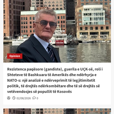
Opinion
Rezistenca paqësore (gandiste), guerila e UÇK-së, roli i
Shteteve të Bashkuara të Amerikës dhe ndërhyrja e
NATO-s: një analizë e ndërveprimit të legjitimitetit
politik, të drejtës ndërkombëtare dhe të së drejtës së
vetëvendosjes së popullit të Kosovës
02/08/2026
0