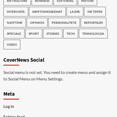
ART KULTURE
BUSINESS
EDITORIAL
HISTORI
INTERVISTA
KRIPTOMONEDHAT
LAJME
ME TEPER
NJOFTIME
OPINION
PERSONALITETE
REPORTAZH
SPECIALE
SPORT
STORIES
TECH
TEKNOLOGJIA
VIDEO
CoverNews Social
Social menu is not set. You need to create menu and assign it
to Social Menu on Menu Settings.
Meta
Log in
Entries feed