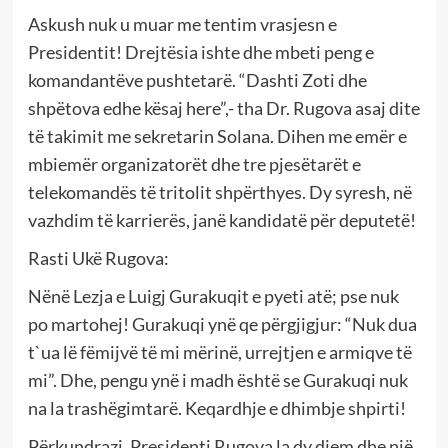
Askush nuk u muar me tentim vrasjesn e
Presidentit! Drejtësia ishte dhe mbeti peng e
komandantëve pushtetarë. “Dashti Zoti dhe
shpëtova edhe kësaj here”,- tha Dr. Rugova asaj dite
të takimit me sekretarin Solana. Dihen me emër e
mbiemër organizatorët dhe tre pjesëtarët e
telekomandës të tritolit shpërthyes. Dy syresh, në
vazhdim të karrierës, janë kandidatë për deputetë!
Rasti Ukë Rugova:
Nënë Lezja e Luigj Gurakuqit e pyeti atë; pse nuk
po martohej! Gurakuqi ynë qe përgjigjur: “Nuk dua
t`ua lë fëmijvë të mi mërinë, urrejtjen e armiqve të
mi”. Dhe, pengu ynë i madh është se Gurakuqi nuk
na la trashëgimtarë. Keqardhje e dhimbje shpirti!
Përkundrazi, Presidenti Rugova la dy djem dhe një