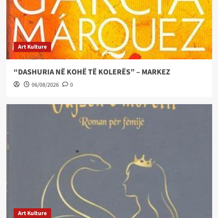
Art Kulture
“DASHURIA NË KOHË TË KOLERËS” – MARKEZ
06/08/2026
0
Art Kulture