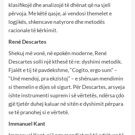
klasifikojë dhe analizojë të dhënat që na sjell
përvoja. Me këtë qasje, ai vendosi themelet e
logjikës, shkencave natyrore dhe metodës
racionale të kërkimit.
René Descartes
Shekuj më vonë, në epokën moderne, René
Descartes solli një kthesë të re: dyshimi metodik.
Fjalët e tij të pavdekshme, “Cogito, ergo sum” –
“Unë mendoj, pra ekzistoj” – e shënuan mendimin
si themelin e dijes së sigurt. Për Descartes, arsyeja
ishte instrumenti suprem i së vërtetës, ndërsa çdo
gjë tjetër duhej kaluar në sitën e dyshimit përpara
se të pranohej si e vërtetë.
Immanuel Kant
Immanuel Kant, një nga mendjet më të ndritura të