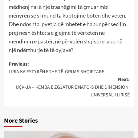
mëdhenj na lë një trashëgimi të çmuar mbi
mënyrën se si mund ta kuptojmë botën dhe veten.
Dhe ndoshta, pyetja që mbetet e hapur për secilin
prej nesh është: a e gjejmë të vërtetën në
mendimin e pastër, në përvojën shqisore, apo në
një ndërthurje të të dyjave?
Post
Previous:
LIRIA KA FYTYRËN EDHE TË GRUAS SHQIPTARE
navigation
Next:
UÇK-JA – KËMBA E ZGJATUR E NATO-S DHE DIMENSIONI
UNIVERSAL I LIRISË
More Stories