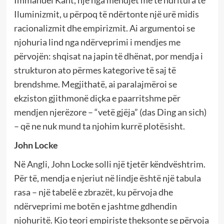
Iluminizmit, u përpoq të ndërtonte një urë midis
racionalizmit dhe empirizmit. Ai argumentoi se
njohuria lind nga ndërveprimi i mendjes me
përvojën: shqisat na japin të dhënat, por mendja i
strukturon ato përmes kategorive të saj të
brendshme. Megjithatë, ai paralajmëroi se
ekziston gjithmonë diçka e paarritshme për
mendjen njerëzore – “vetë gjëja” (das Ding an sich)
– që ne nuk mund ta njohim kurrë plotësisht.
John Locke
Në Angli, John Locke solli një tjetër këndvështrim.
Për të, mendja e njeriut në lindje është një tabula
rasa – një tabelë e zbrazët, ku përvoja dhe
ndërveprimi me botën e jashtme gdhendin
njohuritë. Kjo teori empiriste theksonte se përvoja