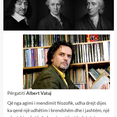
Përgatiti
Albert Vataj
Që nga agimi i mendimit filozofik, udha drejt dijes
ka qenë një udhëtim i brendshëm dhe i jashtëm, një