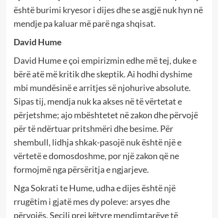
është burimi kryesor i dijes dhe se asgjë nuk hyn në
mendje pa kaluar më parë nga shqisat.
David Hume
David Hume e çoi empirizmin edhe më tej, duke e
bërë atë më kritik dhe skeptik. Ai hodhi dyshime
mbi mundësinë e arritjes së njohurive absolute.
Sipas tij, mendja nuk ka akses në të vërtetat e
përjetshme; ajo mbështetet në zakon dhe përvojë
për të ndërtuar pritshmëri dhe besime. Për
shembull, lidhja shkak-pasojë nuk është një e
vërtetë e domosdoshme, por një zakon që ne
formojmë nga përsëritja e ngjarjeve.
Nga Sokrati te Hume, udha e dijes është një
rrugëtim i gjatë mes dy poleve: arsyes dhe
përvojës. Secili prej këtyre mendimtarëve të