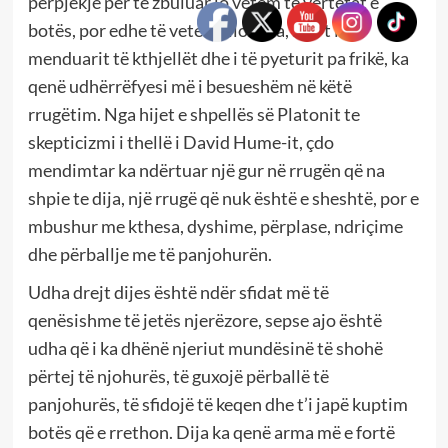
përpjekje për të zbuluar jo vetëm të vërtetat e
botës, por edhe të vetes. Filozofia, si art i të
menduarit të kthjellët dhe i të pyeturit pa frikë, ka
qenë udhërrëfyesi më i besueshëm në këtë
rrugëtim. Nga hijet e shpellës së Platonit te
skepticizmi i thellë i David Hume-it, çdo
mendimtar ka ndërtuar një gur në rrugën që na
shpie te dija, një rrugë që nuk është e sheshtë, por e
mbushur me kthesa, dyshime, përplase, ndriçime
dhe përballje me të panjohurën.
Udha drejt dijes është ndër sfidat më të
qenësishme të jetës njerëzore, sepse ajo është
udha që i ka dhënë njeriut mundësinë të shohë
përtej të njohurës, të guxojë përballë të
panjohurës, të sfidojë të keqen dhe t’i japë kuptim
botës që e rrethon. Dija ka qenë arma më e fortë