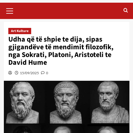
Primary
Menu
Art Kulture
Udha që të shpie te dija, sipas
gjigandëve të mendimit filozofik,
nga Sokrati, Platoni, Aristoteli te
David Hume
15/09/2025
0