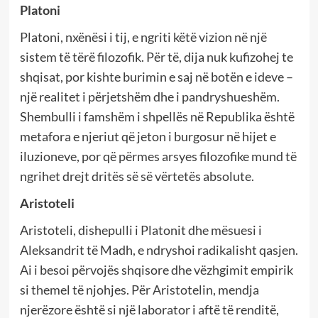
Platoni
Platoni, nxënësi i tij, e ngriti këtë vizion në një
sistem të tërë filozofik. Për të, dija nuk kufizohej te
shqisat, por kishte burimin e saj në botën e ideve –
një realitet i përjetshëm dhe i pandryshueshëm.
Shembulli i famshëm i shpellës në Republika është
metafora e njeriut që jeton i burgosur në hijet e
iluzioneve, por që përmes arsyes filozofike mund të
ngrihet drejt dritës së së vërtetës absolute.
Aristoteli
Aristoteli, dishepulli i Platonit dhe mësuesi i
Aleksandrit të Madh, e ndryshoi radikalisht qasjen.
Ai i besoi përvojës shqisore dhe vëzhgimit empirik
si themel të njohjes. Për Aristotelin, mendja
njerëzore është si një laborator i aftë të renditë,