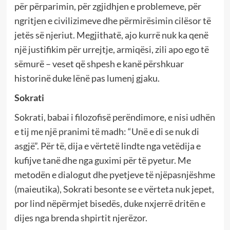
për përparimin, për zgjidhjen e problemeve, për
ngritjen e civilizimeve dhe përmirësimin cilësor të
jetës së njeriut. Megjithatë, ajo kurrë nuk ka qenë
një justifikim për urrejtje, armiqësi, zili apo ego të
sëmurë – veset që shpesh e kanë përshkuar
historinë duke lënë pas lumenj gjaku.
Sokrati
Sokrati, babai i filozofisë perëndimore, e nisi udhën
e tij me një pranimi të madh: “Unë e di se nuk di
asgjë”. Për të, dija e vërtetë lindte nga vetëdija e
kufijve tanë dhe nga guximi për të pyetur. Me
metodën e dialogut dhe pyetjeve të njëpasnjëshme
(maieutika), Sokrati besonte se e vërteta nuk jepet,
por lind nëpërmjet bisedës, duke nxjerrë dritën e
dijes nga brenda shpirtit njerëzor.