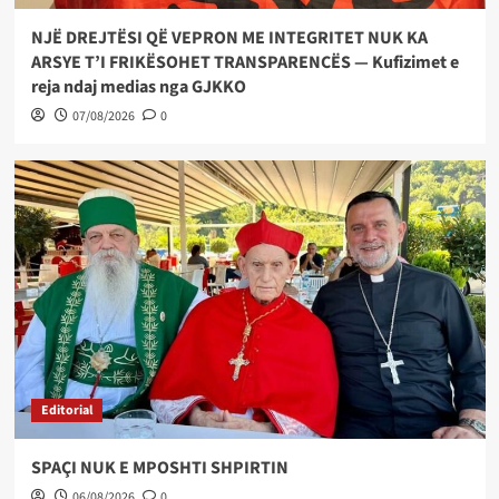
NJË DREJTËSI QË VEPRON ME INTEGRITET NUK KA
ARSYE T’I FRIKËSOHET TRANSPARENCËS — Kufizimet e
reja ndaj medias nga GJKKO
07/08/2026
0
Editorial
SPAÇI NUK E MPOSHTI SHPIRTIN
06/08/2026
0