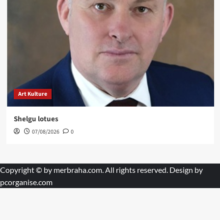
Art Kulture
Shelgu lotues
07/08/2026
0
Copyright © by
merbraha.com
. All rights reserved. Design by
pcorganise.com