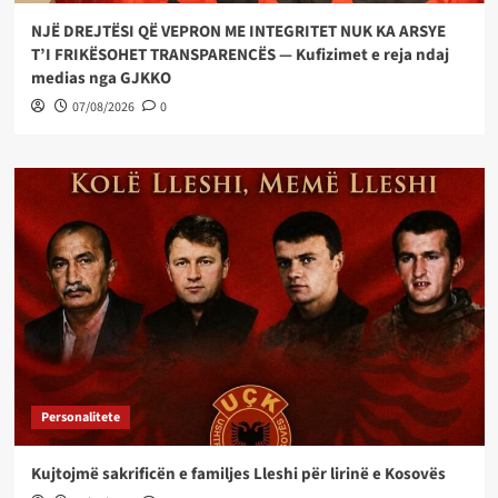
NJË DREJTËSI QË VEPRON ME INTEGRITET NUK KA ARSYE
T’I FRIKËSOHET TRANSPARENCËS — Kufizimet e reja ndaj
medias nga GJKKO
07/08/2026
0
Personalitete
Kujtojmë sakrificën e familjes Lleshi për lirinë e Kosovës