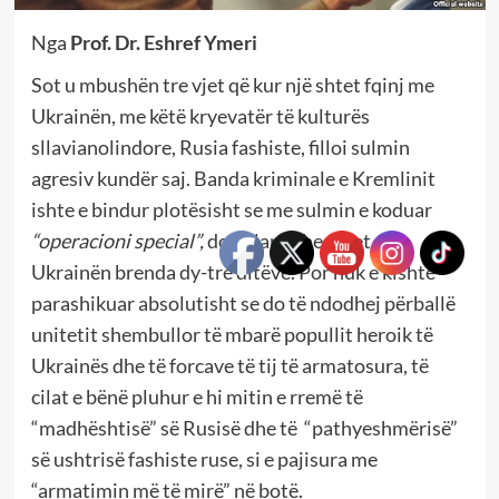
Nga
Prof. Dr. Eshref Ymeri
Sot u mbushën tre vjet që kur një shtet fqinj me
Ukrainën, me këtë kryevatër të kulturës
sllavianolindore, Rusia fashiste, filloi sulmin
agresiv kundër saj. Banda kriminale e Kremlinit
ishte e bindur plotësisht se me sulmin e koduar
“operacioni special”,
do t’i lante hesapet me
Ukrainën brenda dy-tre ditëve. Por nuk e kishte
parashikuar absolutisht se do të ndodhej përballë
unitetit shembullor të mbarë popullit heroik të
Ukrainës dhe të forcave të tij të armatosura, të
cilat e bënë pluhur e hi mitin e rremë të
“madhështisë” së Rusisë dhe të “pathyeshmërisë”
së ushtrisë fashiste ruse, si e pajisura me
“armatimin më të mirë” në botë.