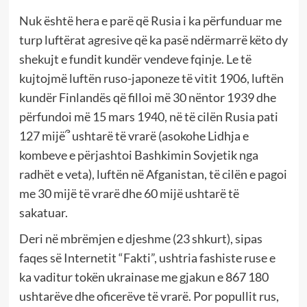
Nuk është hera e parë që Rusia i ka përfunduar me
turp luftërat agresive që ka pasë ndërmarrë këto dy
shekujt e fundit kundër vendeve fqinje. Le të
kujtojmë luftën ruso-japoneze të vitit 1906, luftën
kundër Finlandës që filloi më 30 nëntor 1939 dhe
përfundoi më 15 mars 1940, në të cilën Rusia pati
127 mijë՞ ushtarë të vrarë (asokohe Lidhja e
kombeve e përjashtoi Bashkimin Sovjetik nga
radhët e veta), luftën në Afganistan, të cilën e pagoi
me 30 mijë të vrarë dhe 60 mijë ushtarë të
sakatuar.
Deri në mbrëmjen e djeshme (23 shkurt), sipas
faqes së Internetit “Fakti”, ushtria fashiste ruse e
ka vaditur tokën ukrainase me gjakun e 867 180
ushtarëve dhe oficerëve të vrarë. Por popullit rus,