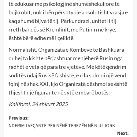
të edukuar me psikologjinë shumëshekullore të
bujkrobit, nuk i bën përshtypje absolutisht vrasja e
kaq shumë bijve të tij. Përkundrazi, uniteti i tij
rreth bandës së Kremlinit, me Putinin në krye,
është bërë edhe më i çeliktë.
Normalisht, Organizata e Kombeve të Bashkuara
duhej ta kishte përjashtuar menjëherë Rusin nga
radhët e veta që para tre vjetëve. Me këtë qëndrim
soditës ndaj Rusisë fashiste, e cila sulmoi një vend
fqinj në shek.XXI, kjo Organizatë dëshmoi se është
thjesht një figurante në sytë e mbarë botës.
Kaliforni, 24 shkurt 2025
Post
Previous:
NDERIM I VEÇANTË PËR NËNË TEREZËN NË NJU JORK
navigation
Next: