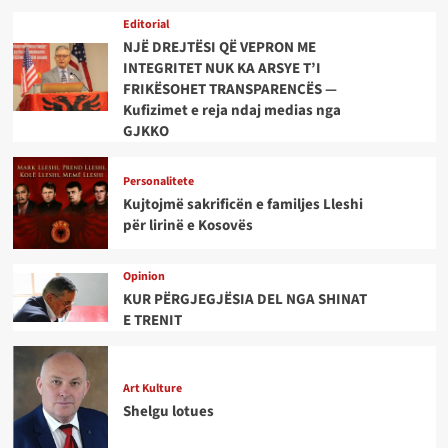
Editorial
NJË DREJTËSI QË VEPRON ME
INTEGRITET NUK KA ARSYE T’I
FRIKËSOHET TRANSPARENCËS —
Kufizimet e reja ndaj medias nga
GJKKO
Personalitete
Kujtojmë sakrificën e familjes Lleshi
për lirinë e Kosovës
Opinion
KUR PËRGJEGJËSIA DEL NGA SHINAT
E TRENIT
Art Kulture
Shelgu lotues