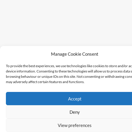
Manage Cookie Consent
To provide the best experiences, we use technologies like cookies to store and/or a
device information. Consenting to these technologies will allow us to process data 
browsing behaviour or unique IDs on this site. Not consenting or withdrawing cons
may adversely affect certain features and functions.
Accept
Deny
View preferences