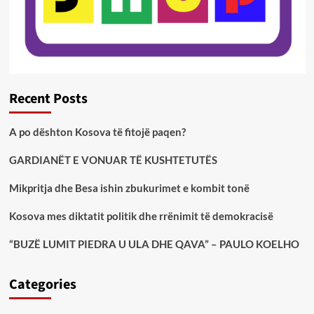
Recent Posts
A po dështon Kosova të fitojë paqen?
GARDIANËT E VONUAR TË KUSHTETUTËS
Mikpritja dhe Besa ishin zbukurimet e kombit tonë
Kosova mes diktatit politik dhe rrënimit të demokracisë
“BUZË LUMIT PIEDRA U ULA DHE QAVA” – PAULO KOELHO
Categories