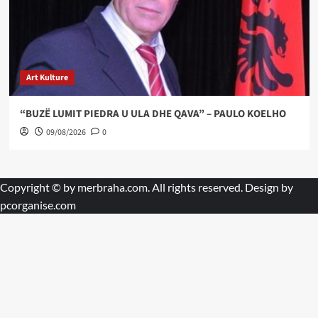
Art Kulture
“BUZË LUMIT PIEDRA U ULA DHE QAVA” – PAULO KOELHO
09/08/2026
0
Copyright © by
merbraha.com
. All rights reserved. Design by
pcorganise.com