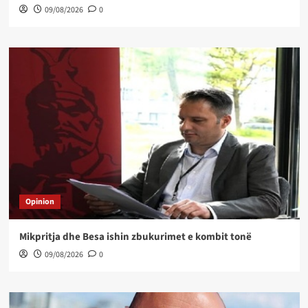
09/08/2026
0
Opinion
Mikpritja dhe Besa ishin zbukurimet e kombit tonë
09/08/2026
0