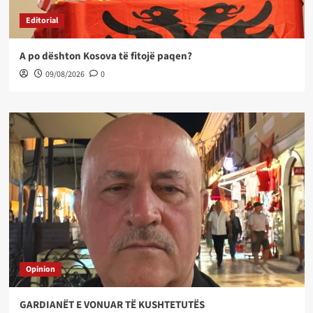
Editorial
A po dështon Kosova të fitojë paqen?
09/08/2026
0
Opinion
GARDIANËT E VONUAR TË KUSHTETUTËS