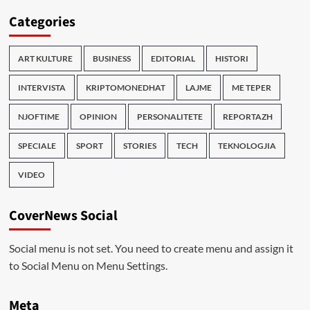
Categories
ART KULTURE
BUSINESS
EDITORIAL
HISTORI
INTERVISTA
KRIPTOMONEDHAT
LAJME
ME TEPER
NJOFTIME
OPINION
PERSONALITETE
REPORTAZH
SPECIALE
SPORT
STORIES
TECH
TEKNOLOGJIA
VIDEO
CoverNews Social
Social menu is not set. You need to create menu and assign it
to Social Menu on Menu Settings.
Meta