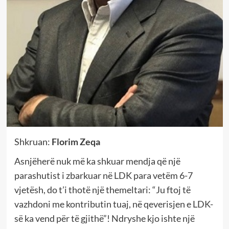
Shkruan:
Florim Zeqa
Asnjëherë nuk më ka shkuar mendja që një
parashutist i zbarkuar në LDK para vetëm 6-7
vjetësh, do t’i thotë një themeltari: “Ju ftoj të
vazhdoni me kontributin tuaj, në qeverisjen e LDK-
së ka vend për të gjithë”! Ndryshe kjo ishte një