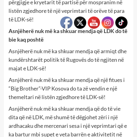
përgjigje e kryetarit të partisë për mospranim në
listën zgjedhore të një veprimtari të orëve të para
të LDK-së!
Asnjëherë nuk më ka shkuar mendja që LDK do të
bie kaq poshtë
Asnjëherë nuk më ka shkuar mendja që armiqt dhe
kundërshtarët politik të Rugovës do të ngjiten në
majat e LDK-së!
Asnjëherë nuk më ka shkuar mendja që një fitues i
“Big Brother”-VIP Kosova do ta zë vendin e një
themeltari në listën zgjedhore të LDK-së!
Asnjëherë nuk më ka shkuar mendja që do të vie
dita që në LDK, më shumë të dëgjohet zëri i një
ardhacaku dhe mercenari sesa i një veprimtari që e
ka bartur mbi supet e veta barrën e aktivitetit në