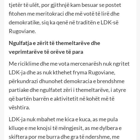
tjetër të ulët, por gjithnjë kam besuar se postet
fitohen me meritokraci dhe më votë të lirë dhe
demokratike, siq ka qenë në traditën e LDK-së
Rugoviane.
Ngulfatja e zërit të themeltarëve dhe
veprimtarëve të orëve të para
Me riciklime dhe me vota mercenarësh nuk ngritet
LDK-ja dhe as nuk kthehet fryma Rugoviane,
përkundrazi dhunohet demokracia e brendshme
partiake dhe ngulfatet zëri i themeltarëve, i atyre
që bartën barrën e aktivitetit në kohët më të
vështira.
LDK-ja nuk mbahet me kica e kuca, as me pula
klluqe e me knojsi të mëngjesit, as me dylbera e
skiftera por me burra dhe gra të ndershme, me