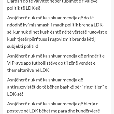
Dardan do të valvitet nëpër tubimet e rivalëve
politik të LDK-së!
Asnjëherë nuk më ka shkuar mendja që do të
ndodhë ky ‘mishmash’ i madh politik brenda LDK-
së, kur nuk dihet kush është në të vërtetë rugovist e
kush tjetër përfitues i rugovizmit brenda këtij
subjekti politik!
Asnjëherë nuk më ka shkuar mendja që prindërit e
VIP-ave apo futbollistëve do t’i zënë vendet e
themeltarëve në LDK!
Asnjëherë nuk më ka shkuar mendja që
antirugovistët do të bëhen bashkë për “ringritjen” e
LDK-së!
Asnjëherë nuk më ka shkuar mendja që blerja e
posteve në LDK bëhet me para dhe kundërvlerë