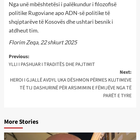
Nga unë mbështetësi i palëkundur i filozofisë
politike Rugoviane apo ADN-së politike të
shqiptarëve të Kosovës dhe ushtari besnik i
atdheut tim.
Florim Zeqa, 22 shkurt 2025
Post
Previous:
YLLI I PASHUAR I TRADITȄS DHE PAJTIMIT
navigation
Next:
HEROI I GJALLË AVDYL UKA DËSHMON PËRMES KUJTIMEVE
TË TIJ DASHURINË PËR ARSIMIMIN E FËMIJËVE NGA TË
PARËT E TYRE
More Stories