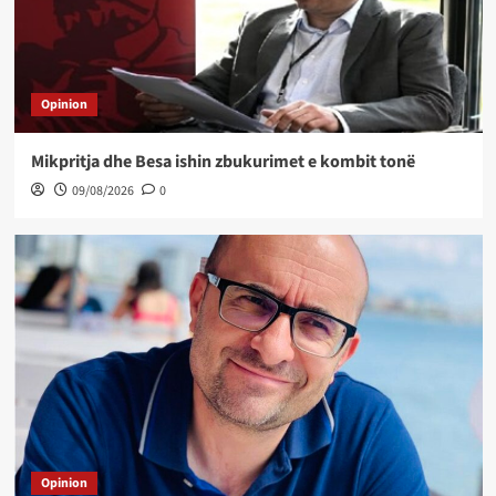
Opinion
Mikpritja dhe Besa ishin zbukurimet e kombit tonë
09/08/2026
0
Opinion