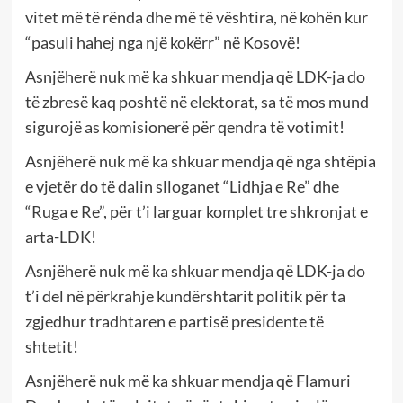
vitet më të rënda dhe më të vështira, në kohën kur
“pasuli hahej nga një kokërr” në Kosovë!
Asnjëherë nuk më ka shkuar mendja që LDK-ja do
të zbresë kaq poshtë në elektorat, sa të mos mund
sigurojë as komisionerë për qendra të votimit!
Asnjëherë nuk më ka shkuar mendja që nga shtëpia
e vjetër do të dalin slloganet “Lidhja e Re” dhe
“Ruga e Re”, për t’i larguar komplet tre shkronjat e
arta-LDK!
Asnjëherë nuk më ka shkuar mendja që LDK-ja do
t’i del në përkrahje kundërshtarit politik për ta
zgjedhur tradhtaren e partisë presidente të
shtetit!
Asnjëherë nuk më ka shkuar mendja që Flamuri