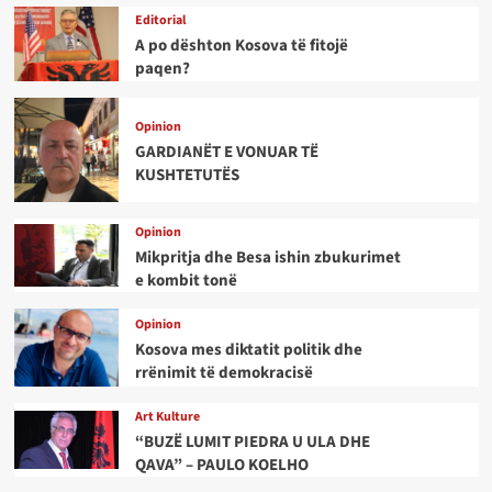
Editorial
A po dështon Kosova të fitojë
paqen?
Opinion
GARDIANËT E VONUAR TË
KUSHTETUTËS
Opinion
Mikpritja dhe Besa ishin zbukurimet
e kombit tonë
Opinion
Kosova mes diktatit politik dhe
rrënimit të demokracisë
Art Kulture
“BUZË LUMIT PIEDRA U ULA DHE
QAVA” – PAULO KOELHO