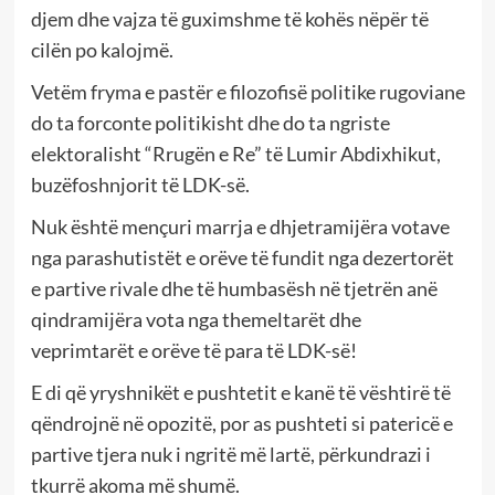
djem dhe vajza të guximshme të kohës nëpër të
cilën po kalojmë.
Vetëm fryma e pastër e filozofisë politike rugoviane
do ta forconte politikisht dhe do ta ngriste
elektoralisht “Rrugën e Re” të Lumir Abdixhikut,
buzëfoshnjorit të LDK-së.
Nuk është mençuri marrja e dhjetramijëra votave
nga parashutistët e orëve të fundit nga dezertorët
e partive rivale dhe të humbasësh në tjetrën anë
qindramijëra vota nga themeltarët dhe
veprimtarët e orëve të para të LDK-së!
E di që yryshnikët e pushtetit e kanë të vështirë të
qëndrojnë në opozitë, por as pushteti si patericë e
partive tjera nuk i ngritë më lartë, përkundrazi i
tkurrë akoma më shumë.