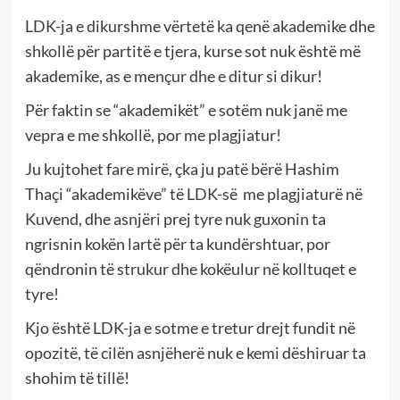
LDK-ja e dikurshme vërtetë ka qenë akademike dhe
shkollë për partitë e tjera, kurse sot nuk është më
akademike, as e mençur dhe e ditur si dikur!
Për faktin se “akademikët” e sotëm nuk janë me
vepra e me shkollë, por me plagjiatur!
Ju kujtohet fare mirë, çka ju patë bërë Hashim
Thaçi “akademikëve” të LDK-së me plagjiaturë në
Kuvend, dhe asnjëri prej tyre nuk guxonin ta
ngrisnin kokën lartë për ta kundërshtuar, por
qëndronin të strukur dhe kokëulur në kolltuqet e
tyre!
Kjo është LDK-ja e sotme e tretur drejt fundit në
opozitë, të cilën asnjëherë nuk e kemi dëshiruar ta
shohim të tillë!