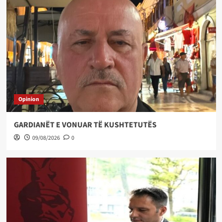
Opinion
GARDIANËT E VONUAR TË KUSHTETUTËS
09/08/2026
0