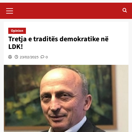
Primary
Menu
Opinion
Tretja e traditës demokratike në
LDK!
23/02/2025
0