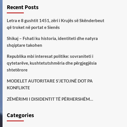
Recent Posts
Letra e 8 gushtit 1451, zëri i Krujës së Skënderbeut
që troket në portat e Sienës
Shikaj – Fshati ku historia, identiteti dhe natyra
shqiptare takohen
Republika mbi interesat politike: sovraniteti i
qytetarëve, kushtetutshmëria dhe përgjegjësia
shtetërore
MODELET AUTORITARE S’JETOJNË DOT PA
KONFLIKTE
ZËMËRIMI I DISIDENTIT TË PËRHERSHËM…
Categories