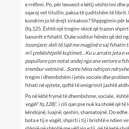
e rrëfimi. Po, për lexuesit e këtij vështrimi dhe 
sqaroj vet titullin, paksa të çuditshëm të librit. 
kundrim jo të drejt sintaksor? Shpjegimin për kët
(fq.125. Është një tregim-skicë që trazon shpirti
banorët e fshatit. Duke soditur hënën që del ng
lozonjare; doli të lajë me magjinë e saj fshatin 
m’i çmbështjellë kujtimet…Ku u arratis jeta e v
popullore çon notat andej nga ana veriore e fsha
trembur vetminë…Sonte hëna ndriçon ndryshe. 
tregim i dhembshëm i jetës sociale dhe problema
fshati në qytete, qoftë të emigrimit jashtë atdh
Po në këtë frymë të dhembshme, sociale, është
vogël’ fq.128)’,
i cili qan pse nuk ka shokë që t
këndojnë, luajnë, qeshin, shamatojnë. Do edhe a
bota e tij e vogël, shpirti i tij i brishtë e ndie
shkojë në shkollë me vëllain e tij, që të ketë shok