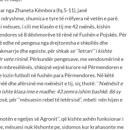
ruar nga Zhaneta Këmbora (fq.5-11), janë
ë ndryshme, shumica e tyre të rrëfyera në vetën e parë.
i mësues, i cili me klasën e tij me 42 nxënës, kishin
endores së 8 dëshmorëve të rënë në Fushën e Pojskës. Për
ë edhe në pengesa nga drejtoresha e shkollës dhe
hakmarrje dhe egoiste, për shkak
se ‘’letrari’’ i kishte
 vete rininë.
Përkundër pengesave, me vendosmërinë e
min mbresëlënës, shkojnë vejnë kurore në Përmendoren e
e lozin futboll në fushën para Përmendores. Në këtë
ë dhe afërsinë me nxënësit e tij, siç thotë: ‘
’Nxënësit e
q ishte klasa ime e madhe: 43 zemra ishim bashkë. 86 sy
rosë, për ‘’mësuesin rebel të letërsisë’’, mbeti nën hijen e
notën e ngeljes së Agronit’’, që kishte axhën funksionar i
ve, mësuesi nuk lëshonte pe, sidomos kur krahasonte me