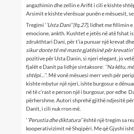
angazhimin dhe zellin e Arifit i cili e kishte sht
Arsimit e kishte vlerësuar punën e mësuesit, sekre
Tregimi ‘
’Usta Dani’’(fq.27),
lidhet me fillimin e
emocione, ankth. Kushtet e jetës në atë fshat is
zdrukthtari Dani, për t’ia punuar një krevat dhe 
sikur donte të më maste gjatësinë për krevatin’
pozitive për Usta Danin, si njeri elegant, jo ve
fjalët e Danit pa lidhje sintaksore:
‘’Na këtu, m
shtëpi
…’’. Më vonë mësuesi merr vesh për perip
kishte mbytur një njeri, ishte burgosur e dënuar
në të c’rast e person një i burgosur, por edhe Da
përhershme. Autori shprehë gjithë ndjesitë për
Danit, i cili nuk rron më.
‘
’Perustia dhe diktatura’’
është një tregim sa r
kooperativizimit në Shqipëri. Me që Gjyshi ishte