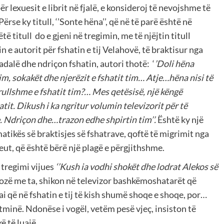
për lexuesit e librit në fjalë, e konsideroj të nevojshme të
Përse ky titull, ‘’Sonte hëna’’, që në të parë është në
ë titull do e gjeni në tregimin, me të njëjtin titull
n e autorit për fshatin e tij Velahovë, të braktisur nga
adalë dhe ndriçon fshatin, autori thotë: ‘
’Doli hëna
tim, sokakët dhe njerëzit e fshatit tim… Atje…hëna nisi të
rullshme e fshatit tim?… Mes qetësisë, një këngë
tit. Dikush i ka ngritur volumin televizorit për të
Ndriçon dhe…trazon edhe shpirtin tim’’.
Është ky një
tikës së braktisjes së fshatrave, qoftë të migrimit nga
eut, që është bërë një plagë e përgjithshme.
 tregimi vijues
‘’Kush ia vodhi shokët dhe lodrat Alekos së
ë lozë me ta, shikon në televizor bashkëmoshatarët që
i që në fshatin e tij të kish shumë shoqe e shoqe, por…
n vetminë. Ndonëse i vogël, vetëm pesë vjeç, insiston të
ë të luajë.