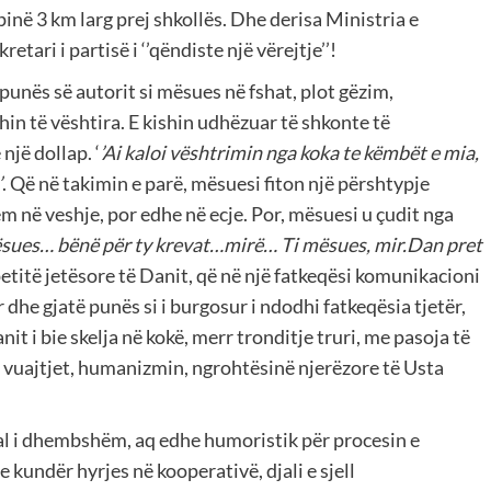
ëpinë 3 km larg prej shkollës. Dhe derisa Ministria e
tari i partisë i ‘’qëndiste një vërejtje’’!
 punës së autorit si mësues në fshat, plot gëzim,
hin të vështira. E kishin udhëzuar të shkonte të
një dollap. ‘
’Ai kaloi vështrimin nga koka te këmbët e mia,
’
. Që në takimin e parë, mësuesi fiton një përshtypje
tëm në veshje, por edhe në ecje. Por, mësuesi u çudit nga
ësues… bënë për ty krevat…mirë… Ti mësues, mir.Dan pret
etitë jetësore të Danit, që në një fatkeqësi komunikacioni
 dhe gjatë punës si i burgosur i ndodhi fatkeqësia tjetër,
nit i bie skelja në kokë, merr tronditje truri, me pasoja të
 vuajtjet, humanizmin, ngrohtësinë njerëzore të Usta
eal i dhembshëm, aq edhe humoristik për procesin e
 kundër hyrjes në kooperativë, djali e sjell