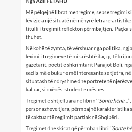
Nga
Adil FETAHU
Më pëlqejnë librat me tregime, sepse tregimi si z
lëvizje a një situatë në mënyrë letrare-artisti
titulli i tregimit reflekton përmbajtjen. Paçka s
thuhet.
Në kohë të zymta, të vërshuar nga politika, ngj
leximi i tregimeve të mira është ilaç qç të krijo
gazetarit, poetit e shkrimtarit Panajot Boli, nga
secila më e bukur e më interesante se tjetra, në 
situatash të ndryshme dhe portrete të njerëzve n
kaluar, si nxënës, student e mësues.
Tregimet e shtjelluara në librin ‘
’Sonte hëna…
’
personazheve tjera, përmbajnë karakteristika so
të caktuar të regjimit partiak në Shqipëri.
Tregimet dhe skicat që përmban libri ‘
’Sonte h