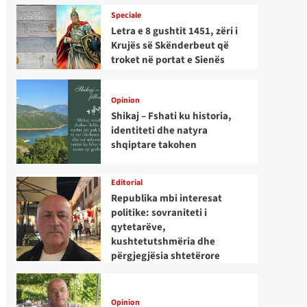
Speciale
Letra e 8 gushtit 1451, zëri i
Krujës së Skënderbeut që
troket në portat e Sienës
Opinion
Shikaj – Fshati ku historia,
identiteti dhe natyra
shqiptare takohen
Editorial
Republika mbi interesat
politike: sovraniteti i
qytetarëve,
kushtetutshmëria dhe
përgjegjësia shtetërore
Opinion