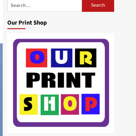
Search
for:
Our Print Shop