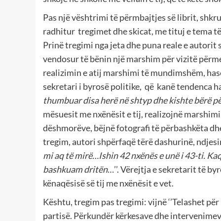
Pas një vështrimi të përmbajtjes së librit, shk
radhitur tregimet dhe skicat, me tituj e tema t
Prinë tregimi nga jeta dhe puna reale e autorit s
vendosur të bënin një marshim për vizitë përm
realizimin e atij marshimi të mundimshëm, has
sekretari i byrosë politike, që kanë tendenca 
thumbuar disa herë në shtyp dhe kishte bërë për
mësuesit me nxënësit e tij, realizojnë marshi
dëshmorëve, bëjnë fotografi të përbashkëta dh
tregim, autori shpërfaqë tërë dashurinë, ndjesinë
mi aq të mirë…Ishin 42 nxënës e unë i 43-ti. Ka
bashkuam dritën
…’’. Vërejtja e sekretarit të by
kënaqësisë së tij me nxënësit e vet.
Kështu, tregim pas tregimi: vijnë ‘’Telashet për 
partisë. Përkundër kërkesave dhe intervenime