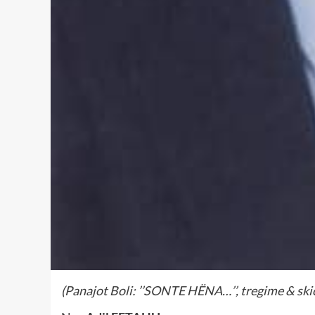
(Panajot Boli: ’’SONTE HËNA…’’, tregime & skica