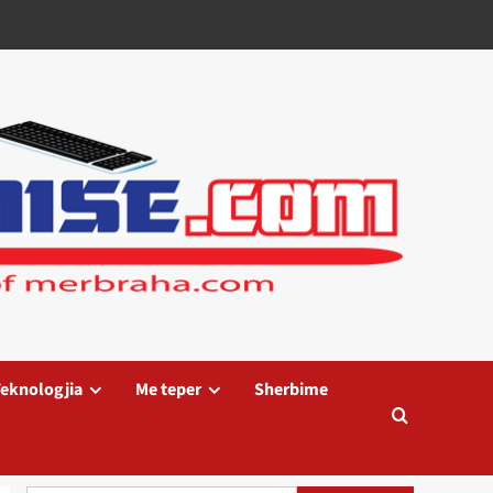
eknologjia
Me teper
Sherbime