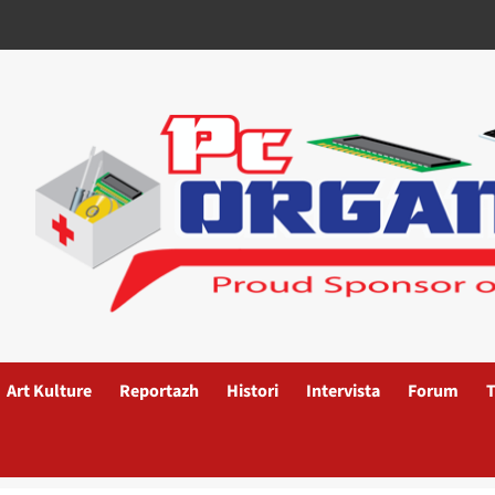
Art Kulture
Reportazh
Histori
Intervista
Forum
T