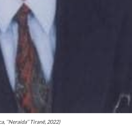
, ‘’Neraida’’ Tiranë, 2022)