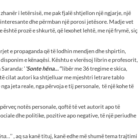
hanër i letërsisë, me pak fjalë shtjellon një ngjarje, një
ke interesante dhe përmban një porosi jetësore. Madje vet
e është prozë e shkurtë, që lexohet lehtë, me një frymë, siç
arjet e propaganda që të lodhin mendjen dhe shpirtin,
n disponim e kënaqësi. Kështu e vlerësoj librin e profesorit,
 Saranda: ‘
’Sonte hëna…’’
libër me 36 tregime e skica,
të cilat autori ka shtjelluar me mjeshtri letrare tablo
ga jeta reale, nga përvoja e tij personale, të një kohe të
’, përveç notës personale, qoftë të vet autorit apo të
ciale dhe politike, pozitive apo negative, të një periudhe
ëna
…’’ , aq sa kanë tituj, kanë edhe më shumë tema trajtimi