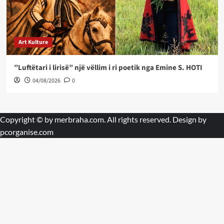
Art Kulture
”Luftëtari i lirisë” një vëllim i ri poetik nga Emine S. HOTI
04/08/2026
0
Copyright © by
merbraha.com
. All rights reserved. Design by
pcorganise.com