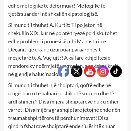
edhe me logjikë të deformuar! Me logjikë të
tjetërsuar deri në shkallën e patologjisë.
Si mund t’i thuhet A. Kurtit: Ti po jeton në
shekullin XIX, kur në po atë tryezë po diskutohet
edhe problemi i pronësisë mbi Manastirin e
Deçanit, që e kanë uzurpuar paraardhësit
mesjetarë të A. Vuçiqit?! A ka farë kthjelltësie
mendore ky ndërmjetës evropian, apo është krejt
në gjendje halucinacioni?!
Si mund t’i thuhet një shqiptari, qoftë edhe në
rrugë, harro të kaluarën, shiko të sotmen dhe të
ardhshmen?! Disa mijëra shqiptarëve nuk u dihen
varret! Disa mijëra gra shqiptare jetojnë ende nën
traumat shpirtërore të përdhunimevet! Disa
qindra fshatrave shqiptarë ende s’u është shuar