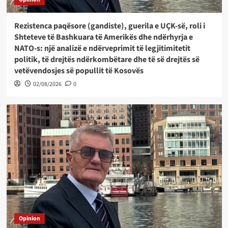
Rezistenca paqësore (gandiste), guerila e UÇK-së, roli i
Shteteve të Bashkuara të Amerikës dhe ndërhyrja e
NATO-s: një analizë e ndërveprimit të legjitimitetit
politik, të drejtës ndërkombëtare dhe të së drejtës së
vetëvendosjes së popullit të Kosovës
02/08/2026
0
Opinion