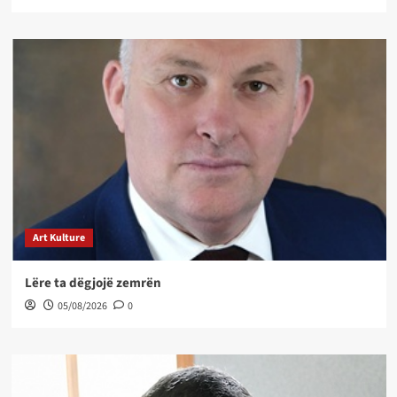
Art Kulture
Lëre ta dëgjojë zemrën
05/08/2026
0