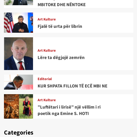
MBITOKE DHE NËNTOKE
Art Kulture
Fjalë të urta për librin
Art Kulture
Lëre ta dëgjojë zemrën
Editorial
KUR SHPATA FILLON TË ECË MBI NE
Art Kulture
”Luftëtari i lirisë” një vëllim i ri
poetik nga Emine S. HOTI
Categories