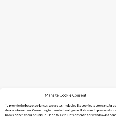
Manage Cookie Consent
To provide the best experiences, we use technologies like cookies to store and/or a
device information. Consenting to these technologies will allow us to process data 
browsing behaviour or unique IDs on this site. Not consenting or withdrawing cons