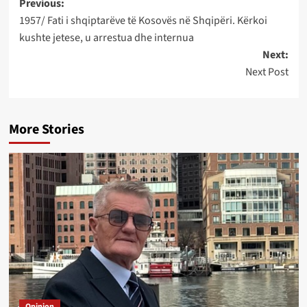
Post
Previous:
1957/ Fati i shqiptarëve të Kosovës në Shqipëri. Kërkoi
navigation
kushte jetese, u arrestua dhe internua
Next:
Next Post
More Stories
Opinion