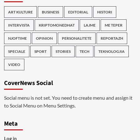
ART KULTURE
BUSINESS
EDITORIAL
HISTORI
INTERVISTA
KRIPTOMONEDHAT
LAJME
ME TEPER
NJOFTIME
OPINION
PERSONALITETE
REPORTAZH
SPECIALE
SPORT
STORIES
TECH
TEKNOLOGJIA
VIDEO
CoverNews Social
Social menu is not set. You need to create menu and assign it
to Social Menu on Menu Settings.
Meta
Log in