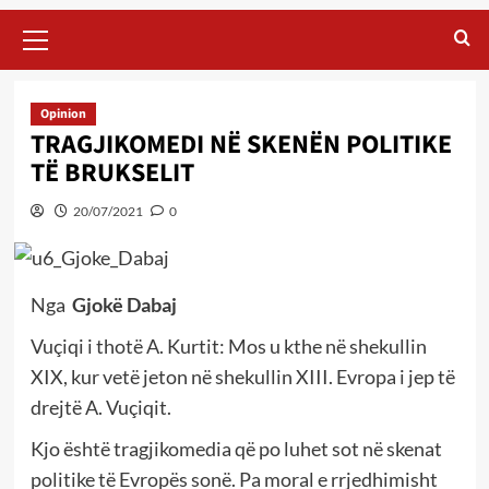
Primary
Menu
Opinion
TRAGJIKOMEDI NË SKENËN POLITIKE
TË BRUKSELIT
20/07/2021
0
Nga
Gjokë Dabaj
Vuçiqi i thotë A. Kurtit: Mos u kthe në shekullin
XIX, kur vetë jeton në shekullin XIII. Evropa i jep të
drejtë A. Vuçiqit.
Kjo është tragjikomedia që po luhet sot në skenat
politike të Evropës sonë. Pa moral e rrjedhimisht