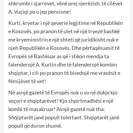
shkrumbi i zjarrevet, vënë prej njerëzish, të cilëvet
A. Vuçiqi po u jep pensione!
Kurti, kryetar i një qeverie legjitime në Republikën
e Kosovës, po pranon të ulet në një tryezë bashkë
me kryeministrin e një shteti që juridikisht nuk e
njeh Republikën e Kosovës. Dhe përfaqësuesit të
Evropës së Bashkuar as që i shkon mendja ta
falenderojë A. Kurtin dhe të falenderojë kombin
shqiptar, i cili po pranon të bisedojë me vrasësit e
fëmijëvet të vet!
Në asnjë gazetë të Evropës nuk u vu në dukje kjo
veçori e shqiptarëvet! Kjo shpirtmadhësi e një
kombi të masakruar! Asnjë gazetë nuk tha:
Shqiptarët janë popull tolertant. Shqiptarët janë
popull që duron shumë.