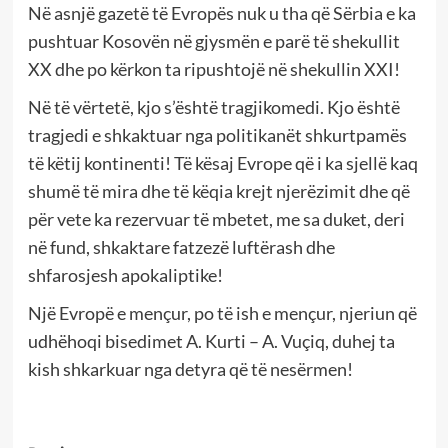
Në asnjë gazetë të Evropës nuk u tha që Sërbia e ka
pushtuar Kosovën në gjysmën e parë të shekullit
XX dhe po kërkon ta ripushtojë në shekullin XXI!
Në të vërtetë, kjo s’është tragjikomedi. Kjo është
tragjedi e shkaktuar nga politikanët shkurtpamës
të këtij kontinenti! Të kësaj Evrope që i ka sjellë kaq
shumë të mira dhe të këqia krejt njerëzimit dhe që
për vete ka rezervuar të mbetet, me sa duket, deri
në fund, shkaktare fatzezë luftërash dhe
shfarosjesh apokaliptike!
Një Evropë e mençur, po të ish e mençur, njeriun që
udhëhoqi bisedimet A. Kurti – A. Vuçiq, duhej ta
kish shkarkuar nga detyra që të nesërmen!