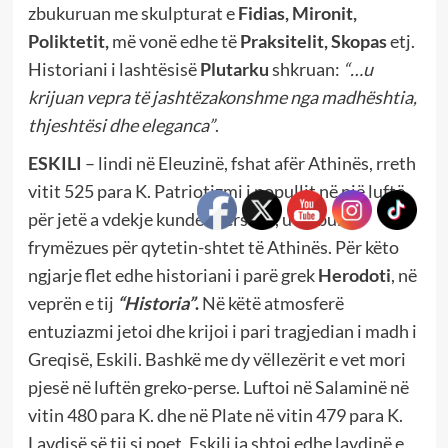
zbukuruan me skulpturat e
Fidias, Mironit,
Poliktetit,
më vonë edhe të
Praksitelit, Skopas
etj.
Historiani i lashtësisë
Plutarku
shkruan:
“…u
krijuan vepra të jashtëzakonshme nga madhështia,
thjeshtësi dhe eleganca”
.
ESKILI
– lindi në Eleuzinë, fshat afër Athinës, rreth
vitit 525 para K. Patriotizmi i popullit në një luftë
për jetë a vdekje kundër persëve, u bë burim
frymëzues për qytetin-shtet të Athinës. Për këto
ngjarje flet edhe historiani i parë grek
Herodoti
, në
veprën e tij
“Historia”
.
Në këtë atmosferë
entuziazmi jetoi dhe krijoi i pari tragjedian i madh i
Greqisë, Eskili. Bashkë me dy vëllezërit e vet mori
pjesë në luftën greko-perse. Luftoi në Salaminë në
vitin 480 para K. dhe në Plate në vitin 479 para K.
Lavdisë së tij si poet, Eskili ia shtoi edhe lavdinë e