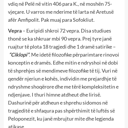
vdiq në Pelë në vitin 406 para K., në moshën 75-
vjeçare. U varros me nderime të larta në Aretusë
afër Amfipolit. Pak muaj para Sofokliut.
Vepra
– Euripidi shkroi 72 vepra. Disa studiues
thonë se ka shkruar mbi 90 vepra. Prej tyre janë
ruajtur të plota 18 tragjedi dhe 1 dramë satirike –
“Ciklopi”
. Me idetë filozofike përparimtare rinovoi
konceptin e dramës. Edhe mitin e ndryshoi në dobi
të shprehjes së mendimeve filozofike të tij. Vuri në
qendër njeriun e kohës, individin me prejardhje të
ndryshme shoqërore dhe me tërë kompleksitetin e
ndjenjave. I thuri himne atdheut dhe lirisë.
Dashurinë për atdheun e shprehu sidomos në
tragjeditë e shfaqura pas shpërthimit të luftës së
Peloponezit, ku janë mbrujtur mite dhe legjenda
atikase.