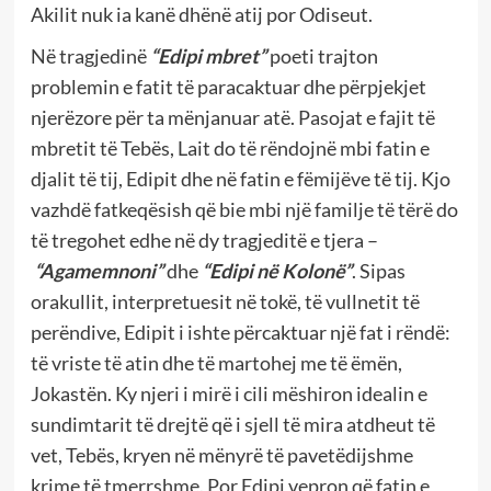
Akilit nuk ia kanë dhënë atij por Odiseut.
Në tragjedinë
“Edipi mbret”
poeti trajton
problemin e fatit të paracaktuar dhe përpjekjet
njerëzore për ta mënjanuar atë. Pasojat e fajit të
mbretit të Tebës, Lait do të rëndojnë mbi fatin e
djalit të tij, Edipit dhe në fatin e fëmijëve të tij. Kjo
vazhdë fatkeqësish që bie mbi një familje të tërë do
të tregohet edhe në dy tragjeditë e tjera –
“Agamemnoni”
dhe
“Edipi në Kolonë”
. Sipas
orakullit, interpretuesit në tokë, të vullnetit të
perëndive, Edipit i ishte përcaktuar një fat i rëndë:
të vriste të atin dhe të martohej me të ëmën,
Jokastën. Ky njeri i mirë i cili mëshiron idealin e
sundimtarit të drejtë që i sjell të mira atdheut të
vet, Tebës, kryen në mënyrë të pavetëdijshme
krime të tmerrshme. Por Edipi vepron që fatin e