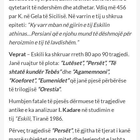
qytetarit të ndershëm dhe atdhetar. Vdiq më 456
par K. në Gela të Sicilisë. Në varrin e tij u shkrua
epiteti:
“Ky varr mban në gjirin e tij Eskilin
athinas…Persiani që e njohu mund të dëshmojë për
heroizmin e tij të lavdishëm
.
”
Veprat
– Eskili ka shkruar rreth 80 apo 90 tragjedi.
Janë ruajtur të plota:
“Lutëset”, “Persët”, “Të
shtatë kundër Tebës”
dhe
“Agamemnoni”,
“Koeforet”, “Eumenidet”
që janë pjesë përbërëse
të trilogjisë
“Orestia”
.
Humbjen fatale të pjesës dërmuese të tragjedive
antike e ka analizuar
I. Kadare
në studimin e
tij
“Eskili
, Tiranë 1986.
Përveç tragjedisë
“Persët”
, të gjitha të tjerat i kanë
marrë subjektet nga mitet dhe legjendat e lashta