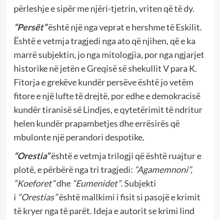
përleshje e sipër me njëri-tjetrin, vriten që të dy.
“Persët”
është një nga veprat e hershme të Eskilit.
Është e vetmja tragjedi nga ato që njihen, që e ka
marrë subjektin, jo nga mitologjia, por nga ngjarjet
historike në jetën e Greqisë së shekullit V para K.
Fitorja e grekëve kundër persëve është jo vetëm
fitore e një lufte të drejtë, por edhe e demokracisë
kundër tiranisë së Lindjes, e qytetërimit të ndritur
helen kundër prapambetjes dhe errësirës që
mbulonte një perandori despotike.
“Orestia”
është e vetmja trilogji që është ruajtur e
plotë, e përbërë nga tri tragjedi:
“Agamemnoni”,
“Koeforet”
dhe
“Eumenidet”
. Subjekti
i
“Orestias”
është mallkimi i fisit si pasojë e krimit
të kryer nga të parët. Ideja e autorit se krimi lind