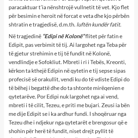
paracaktuar t’ia nënshtrojë vullnetit të vet. Kjo flet
për besimin e heroit në forcat e veta dhe kjo përbën
shtratin e tragjedisë, d.m.th.
luftën kundër fatit
.
Në
tragjedinë
“Edipi në Kolonë”
flitet për fatin e
Edipit, pas verbimit të tij. Ai largohet nga Teba për
të gjetur strehimin e tij të fundit në Kolonë,
vendlindje e Sofokliut. Mbreti i ri i Tebës, Kreonti,
kërkon ta kthejë Edipin në qytetin e tij sepse sipas
profecisë së orakullit, vendi ku do të vdiste Edipi do
të bëhej i begattë dhe do ta shtonte mirëqenien e
qytetarëve. Por Edipi nuk largohet nga ai vend,
mbreti i të cilit, Tezeu, e priti me bujari. Zeusi ia bën
me dije Edipit se i ka ardhur fundi. I shoqëruar nga
Tezeu dhe i ndjekur nga qytetarët e brengosur që e
shohin për herë të fundit, niset drejt pyllit të