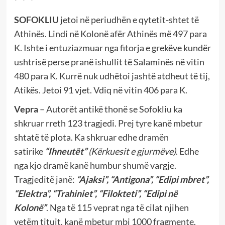
*
*
*
SOFOKLIU
jetoi në periudhën e qytetit-shtet të
Athinës. Lindi në Kolonë afër Athinës më 497 para
K. Ishte i entuziazmuar nga fitorja e grekëve kundër
ushtrisë perse pranë ishullit të Salaminës në vitin
480 para K. Kurrë nuk udhëtoi jashtë atdheut të tij,
Atikës. Jetoi 91 vjet. Vdiq në vitin 406 para K.
Vepra
– Autorët antikë thonë se Sofokliu ka
shkruar rreth 123 tragjedi. Prej tyre kanë mbetur
shtatë të plota. Ka shkruar edhe dramën
satirike
“Ihneutët”
(Kërkuesit e gjurmëve)
. Edhe
nga kjo dramë kanë humbur shumë vargje.
Tragjeditë janë:
“Ajaksi”, “Antigona”, “Edipi mbret”,
“Elektra”, “Trahiniet”, “Filokteti”, “Edipi në
Kolonë”
. Nga të 115 veprat nga të cilat njihen
vetëm titujt, kanë mbetur mbi 1000 fragmente.