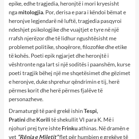
epike, edhe tragjedia, heronjtë i mori kryesisht
nga
mitologjia
. Por, derisa e para i këndoi bëmat e
heronjve legjendarë në luftë, tragjedia pasqyroi
ndeshjet psikologjike dhe vuajtjet e tyre në një
rrafsh njerëzor dhe të lidhur ngushtësisht me
problemet politike, shoqërore, filozofike dhe etike
të kohës. Poeti epik ngjarjet dhe heronjtë i
vështronte nga lart si një soditës i paanshëm, kurse
poeti tragjik bëhej një me shqetësimet dhe gëzimet
e heronjve, duke shprehur qëndrimin e tij, herë
përmes korit dhe herë përmes fjalëve të
personazheve.
Dramaturgë të parë grekë ishin
Tespi,
Pratini
dhe
Korili
të
shekullit VI para K. Më i
njohuri prej tyre ishte
Frinku
athinas. Në dramën e
vet
“Rënia e Miletit”
flet për humbjen e grekëve të