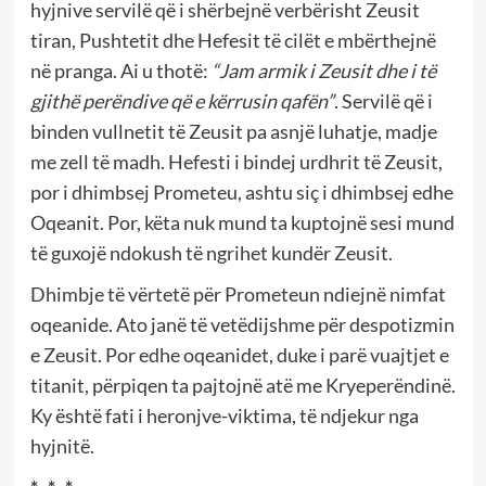
hyjnive servilë që i shërbejnë verbërisht Zeusit
tiran, Pushtetit dhe Hefesit të cilët e mbërthejnë
në pranga. Ai u thotë:
“Jam armik i Zeusit dhe i të
gjithë perëndive që e kërrusin qafën”
. Servilë që i
binden vullnetit të Zeusit pa asnjë luhatje, madje
me zell të madh. Hefesti i bindej urdhrit të Zeusit,
por i dhimbsej Prometeu, ashtu siç i dhimbsej edhe
Oqeanit. Por, këta nuk mund ta kuptojnë sesi mund
të guxojë ndokush të ngrihet kundër Zeusit.
Dhimbje të vërtetë për Prometeun ndiejnë nimfat
oqeanide. Ato janë të vetëdijshme për despotizmin
e Zeusit. Por edhe oqeanidet, duke i parë vuajtjet e
titanit, përpiqen ta pajtojnë atë me Kryeperëndinë.
Ky është fati i heronjve-viktima, të ndjekur nga
hyjnitë.