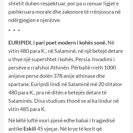
shtetit duhen respektuar, por pa u cenuar ligjet e
pashkruara morale dhe zakonore të rrënjosura në
ndërgjegjen e njerëzve.
*
*
*
EURIPIDI, i pari poet modern i kohës sonë.
Në
vitin 480 para K., në Salaminë, në një betejë detare
u thye një supershtet i kohës, Persia. Invadimi i
persëve e rrafshoi Athinën. Përballë rreth 1000
anijeve perse dolën 378 anije athinase dhe
spartane. Euripidi lindi në Salaminë më 20 shtator
480 para K., pra në ditën e betejës detare të
Salaminës. Disa studiues thonë se ai ka lindur në
vitin 485 para K.
Në këtë luftë mori pjesë edhe babai i tragjedisë
antike
Eskili
45 vjeçar
.
Në krye të korit që