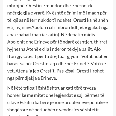
mbrojnë. Orestin e mundon dhe e përndjek
ndërgjegjja e vrarë. Ky është dënimi më i madh për
të, që as në ferr nuk do t’i ndahet. Oresti ka në anën
e tij hyjninë Apolon i cili
mbron lidhjet e gjakut nga
ana e babait (patriarkatin). Në debatin midis
Apolonit dhe Erineve për të ndarë çështjen, thirret
hyjnesha Atenë e cila i nderon të dyja palët. Ajo
fton gjykatësit për ta drejtuar gjyqin. Votat ndahen
baras, sa për Orestin, aq edhe për Erinetë. Votën e
vet, Atena ia jep Orestit. Pas kësaj, Oresti lirohet
nga përndjekja e Erineve.
Në këtë trilogji është shtruar gati tërë tryeza
homerike me mitet dhe legjendat e saj, përmes të
cilave Eskili u ka bërë jehonë problemeve politike e
shoqërore në periudhën e vendosjes së shtetit