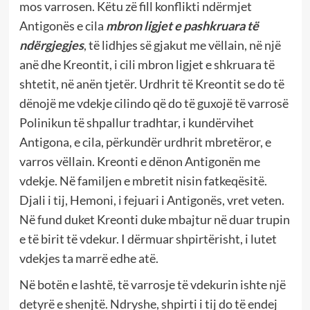
mos varrosen. Këtu zë fill konflikti ndërmjet
Antigonës e cila
mbron ligjet e pashkruara të
ndërgjegjes
, të lidhjes së gjakut me vëllain, në një
anë dhe Kreontit, i cili mbron ligjet e shkruara të
shtetit, në anën tjetër. Urdhrit të Kreontit se do të
dënojë me vdekje cilindo që do të guxojë të varrosë
Polinikun të shpallur tradhtar, i kundërvihet
Antigona, e cila, përkundër urdhrit mbretëror, e
varros vëllain. Kreonti e dënon Antigonën me
vdekje. Në familjen e mbretit nisin fatkeqësitë.
Djali i tij, Hemoni, i fejuari i Antigonës, vret veten.
Në fund duket Kreonti duke mbajtur në duar trupin
e të birit të vdekur. I dërmuar shpirtërisht, i lutet
vdekjes ta marrë edhe atë.
Në botën e lashtë, të varrosje të vdekurin ishte një
detyrë e shenjtë. Ndryshe, shpirti i tij do të endej