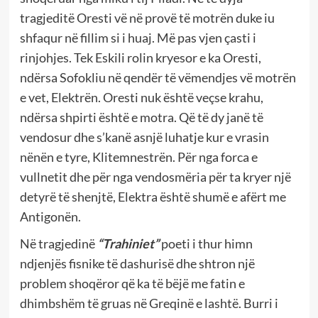
tragjeditë Oresti vë në provë të motrën duke iu
shfaqur në fillim si i huaj. Më pas vjen çasti i
rinjohjes. Tek Eskili rolin kryesor e ka Oresti,
ndërsa Sofokliu në qendër të vëmendjes vë motrën
e vet, Elektrën. Oresti nuk është veçse krahu,
ndërsa shpirti është e motra. Që të dy janë të
vendosur dhe s’kanë asnjë luhatje kur e vrasin
nënën e tyre, Klitemnestrën. Për nga forca e
vullnetit dhe për nga vendosmëria për ta kryer një
detyrë të shenjtë, Elektra është shumë e afërt me
Antigonën.
Në tragjedinë
“Trahiniet”
poeti i thur himn
ndjenjës fisnike të dashurisë dhe shtron një
problem shoqëror që ka të bëjë me fatin e
dhimbshëm të gruas në Greqinë e lashtë. Burri i