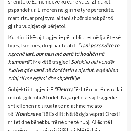
shenjtë të Eumenideve ku edhe vdes. Zhduket
papandehur. E
morën në gjirin e tyre perënditë. I
martirizuar prej tyre, ai tani shpërblehet për të
gjitha vuajtjet që përjetoi.
Kuptimi i kësaj tragjedie përmblidhet në fjalët e së
bijës, Ismenës, drejtuar të atit:
“Tani perënditë të
ngrenë lart, por pasi më parë të hodhën në
humnerë”
.
Me këtë tragjedi
Sofokliu del kundër
fuqive që e kanë në dorë fatin e njeriut, e që sillen
ndaj tij me egërsi dhe shpërfillje.
Subjekti i tragjedisë
“Elektra”
është marrë nga cikli
mitologjik mbi Atridët. Ngjarjet e kësaj tragjedie
shtjellohen në situata të ngjashme me ato
të
“Koeforeve”
të Eskilit: Në të dyja veprat Oresti
rritet dhe bëhet burrë në dhe të huaj. Ai është i
shoqëruar nga miku i tij Piladi. Në të dyja