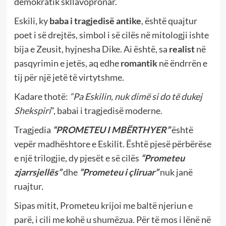
demokratik skllavopronar.
Eskili, ky
baba i tragjedisë antike
, është quajtur
poet i së drejtës, simbol i së cilës në mitologji ishte
bija e Zeusit, hyjnesha Dike. Ai është, sa
realist
në
pasqyrimin e jetës, aq edhe
romantik
në ëndrrën e
tij për një jetë të virtytshme.
Kadare thotë:
“Pa Eskilin, nuk dimë si do të dukej
Shekspiri
”, babai i tragjedisë moderne.
Tragjedia
“PROMETEU I MBËRTHYER”
është
vepër madhështore e Eskilit. Është pjesë përbërëse
e një trilogjie, dy pjesët e së cilës
“Prometeu
zjarrsjellës”
dhe
”Prometeu i çliruar”
nuk janë
ruajtur.
Sipas mitit, Prometeu krijoi me baltë njeriun e
parë, i cili me kohë u shumëzua. Për të mos i lënë në