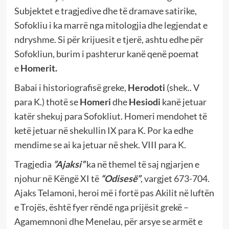
Subjektet e tragjedive dhe të dramave satirike,
Sofokliu i ka marrë nga mitologjia dhe legjendat e
ndryshme. Si për krijuesit e tjerë, ashtu edhe për
Sofokliun, burim i pashterur kanë qenë poemat
e
Homerit.
Babai i historiografisë greke,
Herodoti
(shek.. V
para K.) thotë se
Homeri
dhe
Hesiodi
kanë jetuar
katër shekuj para Sofokliut. Homeri mendohet të
ketë jetuar në shekullin IX para K. Por ka edhe
mendime se ai ka jetuar në shek. VIII para K.
Tragjedia
”Ajaksi”
ka në themel të saj ngjarjen e
njohur në Këngë XI të
“Odisesë”
, vargjet 673-704.
Ajaks Telamoni, heroi më i fortë pas Akilit në luftën
e Trojës, është fyer rëndë nga prijësit grekë –
Agamemnoni dhe Menelau, për arsye se armët e