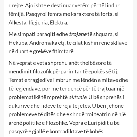
drejte. Ajo ishte e destinuar vetëm për të lindur
fëmijë. Pasqyroi femra me karaktere të forta, si
Alkesta, Ifigjenia, Elektra.
Me simpati paraqiti edhe
trojane
të shquara, si
Hekuba, Andromaka etj. të cilat kishin rënë skllave
në duart e grekëve fitimtarë.
Në veprat e veta shprehu anët thelbësore të
mendimit filozofik përparimtar të epokës së tij.
Temat e tragjedive i mbrun me lëndën e miteve dhe
të legjendave, por me tendencë për të trajtuar një
problematikë të mprehtë
aktuale
. U bë shprehës i
dukurive dhe i ideve të reja të jetës. U bëri jehonë
problemeve të ditës dhe e shndërroi teatrin në një
arenë politike e filozofike. Vepra e Euripidit u bë
pasqyrë e gjallë e kontradiktave të kohës.