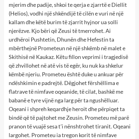
mjerim dhe padije, shkoi te qerja e zjarrtë e Diellit
(Helios), vodhi një shkëndijë të cilën e vuri në një
kallam dhe këtë burim të zjarrit hyjnor ua solli
njerëzve. Kjo bëri që Zeusi të tmerrohet. Ai
urdhëroi Pushtetin, Dhunën dhe Hefestin ta
mbërthejnë Prometeun në një shkëmb në malet e
Skithisë në Kaukaz. Këtu fillon veprimi i tragjedisë
që zhvillohet në atë vis të egër, ku nuk ka shkelur
këmbë njeriu. Prometeu është duke u ankuar për
ndëshkimin e padrejtë. Dëgjohet fërshëllima e
flatrave të nimfave oqeanide, të cilat, bashkë me
babanë e tyre vijnë nga larg për ta ngushëlluar.
Oqeani i shpreh keqardhje heroit dhe përpiqet ta
bindë që të pajtohet me Zeusin. Prometeu më parë
pranon të vuajë sesa t’i nënshtrohet tiranit. Oqeani
largohet. Prometeu ia tregon korit të nimfave