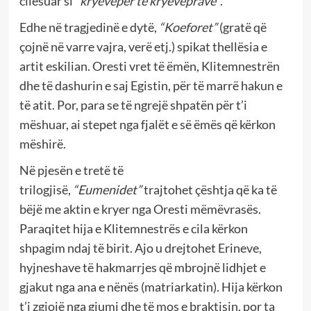
cilësuar si
“kryevepër të kryeveprave”
.
Edhe në tragjedinë e dytë,
“Koeforet”
(gratë që
çojnë në varre vajra, verë etj.) spikat thellësia e
artit eskilian. Oresti vret të ëmën, Klitemnestrën
dhe të dashurin e saj Egistin, për të marrë hakun e
të atit. Por, para se të ngrejë shpatën për t’i
mëshuar, ai stepet nga fjalët e së ëmës që kërkon
mëshirë.
Në pjesën e tretë të
trilogjisë,
“Eumenidet”
trajtohet çështja që ka të
bëjë me aktin e kryer nga Oresti mëmëvrasës.
Paraqitet hija e Klitemnestrës e cila kërkon
shpagim ndaj të birit. Ajo u drejtohet Erineve,
hyjneshave të hakmarrjes që mbrojnë lidhjet e
gjakut nga ana e nënës (matriarkatin). Hija kërkon
t’i zgjojë nga gjumi dhe të mos e braktisin, por ta