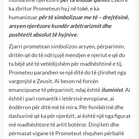
ka zbritur Prometeun hy,j në tokë, e ka
humanizuar
për të simbolizuar me të – drejtësinë,
arsyen njerëzore kundër arbitrarizmit dhe
pushtetit absolut të hyjnive.
Zjarri prometean simbolizon arsyen, përparimin,
dritën që do të ndriçojë mendjen e njeriut e që do
ta bëjë atë të vetëdijshëm për madhështinë e tij.
Prometeu parandien se një ditë do të çlirohet nga
vargonjtë e Zeusit. Ai beson në forcën
emancipuese të përparimit, ndaj është
iluminist
. Ai
është i pari romantik i letërsisë evropiane, ai
ëndërron për ditë më të mira. Për fisnikërinë dhe
dashurinë që ka për njerëzit, ai është një nga figurat
më madhështore të artit botëror. Dinjiteti dhe
përmasat vigane të Prometeut shquhen përballë