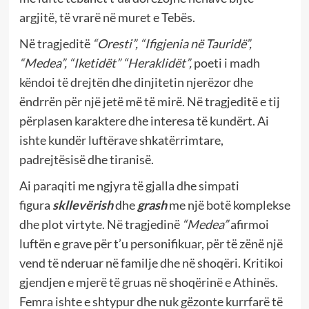
argjitë, të vrarë në muret e Tebës.
Në tragjeditë
“Oresti”, “Ifigjenia në Tauridë”,
“Medea”, “Iketidët” “Heraklidët”,
poeti i madh
këndoi të drejtën dhe dinjitetin njerëzor dhe
ëndrrën për një jetë më të mirë. Në tragjeditë e tij
përplasen karaktere dhe interesa të kundërt. Ai
ishte kundër luftërave shkatërrimtare,
padrejtësisë dhe tiranisë.
Ai paraqiti me ngjyra të gjalla dhe simpati
figura
skllevërish
dhe
grash
me një botë komplekse
dhe plot virtyte. Në tragjedinë
“Medea”
afirmoi
luftën e grave për t’u personifikuar, për të zënë një
vend të nderuar në familje dhe në shoqëri. Kritikoi
gjendjen e mjerë të gruas në shoqërinë e Athinës.
Femra ishte e shtypur dhe nuk gëzonte kurrfarë të