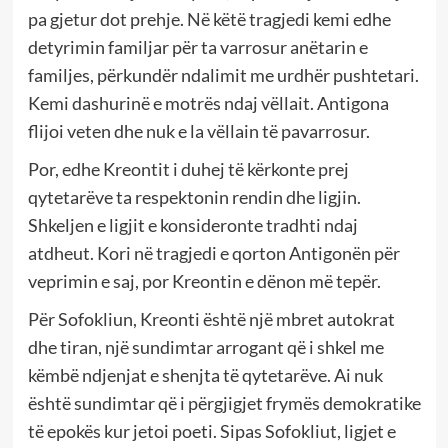
pa gjetur dot prehje. Në këtë tragjedi kemi edhe
detyrimin familjar për ta varrosur anëtarin e
familjes, përkundër ndalimit me urdhër pushtetari.
Kemi dashurinë e motrës ndaj vëllait. Antigona
flijoi veten dhe nuk e la vëllain të pavarrosur.
Por, edhe Kreontit i duhej të kërkonte prej
qytetarëve ta respektonin rendin dhe ligjin.
Shkeljen e ligjit e konsideronte tradhti ndaj
atdheut. Kori në tragjedi e qorton Antigonën për
veprimin e saj, por Kreontin e dënon më tepër.
Për Sofokliun, Kreonti është një mbret autokrat
dhe tiran, një sundimtar arrogant që i shkel me
këmbë ndjenjat e shenjta të qytetarëve. Ai nuk
është sundimtar që i përgjigjet frymës demokratike
të epokës kur jetoi poeti. Sipas Sofokliut, ligjet e