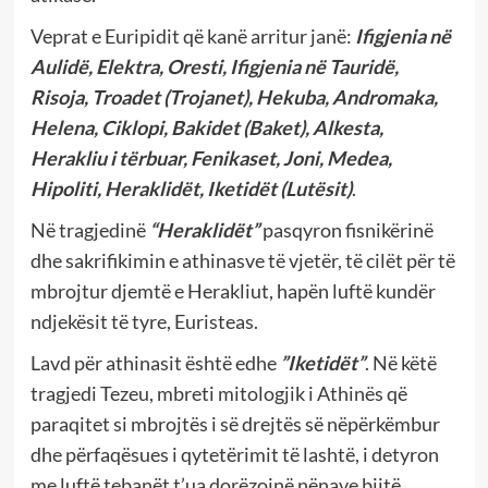
Veprat e Euripidit që kanë arritur janë:
Ifigjenia në
Aulidë, Elektra, Oresti, Ifigjenia në Tauridë,
Risoja, Troadet (Trojanet), Hekuba, Andromaka,
Helena, Ciklopi, Bakidet (Baket), Alkesta,
Herakliu i tërbuar, Fenikaset, Joni, Medea,
Hipoliti, Heraklidët, Iketidët (Lutësit)
.
Në tragjedinë
“Heraklidët”
pasqyron fisnikërinë
dhe sakrifikimin e athinasve të vjetër, të cilët për të
mbrojtur djemtë e Herakliut, hapën luftë kundër
ndjekësit të tyre, Euristeas.
Lavd për athinasit është edhe
”Iketidët”
. Në këtë
tragjedi Tezeu, mbreti mitologjik i Athinës që
paraqitet si mbrojtës i së drejtës së nëpërkëmbur
dhe përfaqësues i qytetërimit të lashtë, i detyron
me luftë tebanët t’ua dorëzojnë nënave bijtë