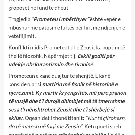
groposet në fund të dheut.
Tragjedia
“Prometeu i mbërthyer”
është vepër e
mbushur me patosin e luftës për liri, me ndjenjën e
vetëflijimit.
Konflikti midis Prometeut dhe Zeusit ka kuptim të
thellë filozofik. Nëpërmjet tij,
Eskili goditi për
vdekje obskurantizmin dhe tiraninë
.
Prometeun e kanë quajtur të shenjtë. E kanë
konsideruar si
martirin më fisnik në historinë e
njerëzimit
.
Ky martir kryengritës, më parë pranon
të vuajë dhe t’i durojë dhimbjet më të tmerrshme
sesa t’i nënshtrohet Zeusit dhe t’i shërbejë si
skllav
. Oqeanidet i thonë titanit:
“Kur të çlirohesh,
do të matesh në fuqi me Zeusin”
. Këtu poeti sheh
mundësinë njerëzore
për ta sfiduar qiellin.
Eskili e