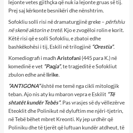
lejonte vetes gjithçka që nuk ia lejonte gruas së tij.
Prej saj kërkonte besnikëri dhe nënshtrim.
Sofokliu solli risi në dramaturgjinë greke –
përfshiu
në skenë aktorin e tretë
. Kjo e zvogëloi rolin e korit.
Këtë risi që e solli Sofokliu, e zbatoi edhe
bashkëkohësi i tij, Eskili në trilogjinë
“Orestia”
.
Komediografi i madh
Aristofani
(445 para K.) në
komedinë e vet
”Paqja”
, te tragjeditë e Sofokliut
zbulon edhe anë
lirike
.
“ANTIGONA”
është me temë nga cikli mitologjik
teban. Ajo nis aty ku mbaron vepra e Eskilit
“Të
shtatët kundër Tebës”
. Pas vrasjes së dy vëllezërve
Eteoklit dhe Polinikut në dyluftim me njëri-tjetrin,
në Tebë bëhet mbret Kreonti. Ky jep urdhër që
Poliniku dhe të tjerët që luftuan kundër atdheut, të