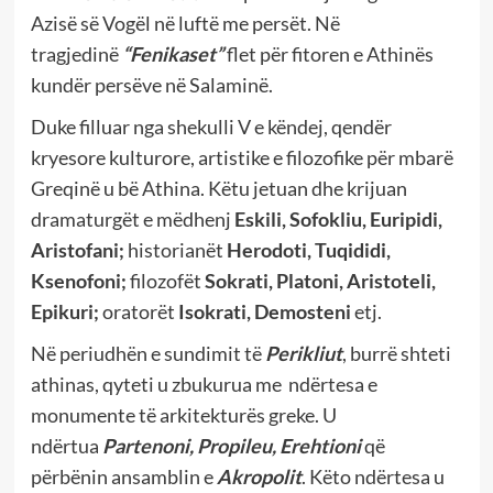
Azisë së Vogël në luftë me persët. Në
tragjedinë
“Fenikaset”
flet për fitoren e Athinës
kundër persëve në Salaminë.
Duke filluar nga shekulli V e këndej, qendër
kryesore kulturore, artistike e filozofike për mbarë
Greqinë u bë Athina. Këtu jetuan dhe krijuan
dramaturgët e mëdhenj
Eskili, Sofokliu, Euripidi,
Aristofani;
historianët
Herodoti, Tuqididi,
Ksenofoni;
filozofët
Sokrati, Platoni, Aristoteli,
Epikuri;
oratorët
Isokrati, Demosteni
etj.
Në periudhën e sundimit të
Perikliut
, burrë shteti
athinas, qyteti u zbukurua me
ndërtesa e
monumente të arkitekturës greke. U
ndërtua
Partenoni, Propileu, Erehtioni
që
përbënin ansamblin e
Akropolit
. Këto ndërtesa u