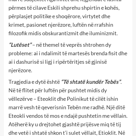
përmes të cilave Eskili shprehu shpirtin e kohës,
përplasjet politike e shoqërore, virtytet dhe
krimet, pasionet njerëzore, luftën në rrafshin
filozofik midis obskurantizmit dhe iluminizmit.
“Lutëset”
– në themel të veprës shtrohen dy
probleme: ai i ndalimit të martesës brenda fisit dhe
ai i dashurisë si ligj i ripërtëritjes së gjinisë
njerëzore.
Tragjedia e dytë është
“Të shtatë kundër Tebës”
.
Në të flitet për luftën për pushtet midis dy
vëllezërve – Eteoklit dhe Polinikut të cilët ishin
marrë vesh të qeverisnin Tebën me radhë. Një ditë
Eteokli vendos të mos e ndajë pushtetin me vëllain.
Atëherë ky u drejtohet gjashtë prijësve miq të tij
dhe vetë i shtatë shkon t’i sulet vëllait, Etioklit. Në