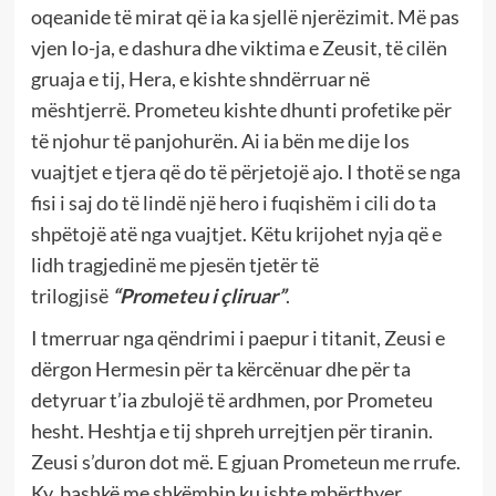
oqeanide të mirat që ia ka sjellë njerëzimit. Më pas
vjen Io-ja, e dashura dhe viktima e Zeusit, të cilën
gruaja e tij, Hera, e kishte shndërruar në
mështjerrë. Prometeu kishte dhunti profetike për
të njohur të panjohurën. Ai ia bën me dije Ios
vuajtjet e tjera që do të përjetojë ajo. I thotë se nga
fisi i saj do të lindë një hero i fuqishëm i cili do ta
shpëtojë atë nga vuajtjet. Këtu krijohet nyja që e
lidh tragjedinë me pjesën tjetër të
trilogjisë
“Prometeu i çliruar”
.
I tmerruar nga qëndrimi i paepur i titanit, Zeusi e
dërgon Hermesin për ta kërcënuar dhe për ta
detyruar t’ia zbulojë të ardhmen, por Prometeu
hesht. Heshtja e tij shpreh urrejtjen për tiranin.
Zeusi s’duron dot më. E gjuan Prometeun me rrufe.
Ky, bashkë me shkëmbin ku ishte mbërthyer,