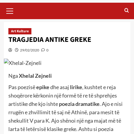
Primary
Menu
Art Kulture
TRAGJEDIA ANTIKE GREKE
29/02/2020
0
Nga
Xhelal Zejneli
Pas poezisë
epike
dhe asaj
lirike
, kushtet e reja
shoqërore kërkonin një formë të re të shprehjes
artistike dhe kjo ishte
poezia dramatike
. Ajo e nisi
rrugën e zhvillimit të saj në Athinë, para mesit të
shekullit V para K.
Ajo shënoi një nga majat më të
larta të letërsisë klasike greke. Ashtu si poezia