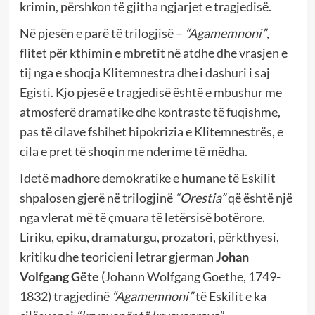
krimin, përshkon të gjitha ngjarjet e tragjedisë.
Në pjesën e parë të trilogjisë –
“Agamemnoni”
,
flitet për kthimin e mbretit në atdhe dhe vrasjen e
tij nga e shoqja Klitemnestra dhe i dashuri i saj
Egisti. Kjo pjesë e tragjedisë është e mbushur me
atmosferë dramatike dhe kontraste të fuqishme,
pas të cilave fshihet hipokrizia e Klitemnestrës, e
cila e pret të shoqin me nderime të mëdha.
Idetë madhore demokratike e humane të Eskilit
shpalosen gjerë në trilogjinë
“Orestia”
që është një
nga vlerat më të çmuara të letërsisë botërore.
Liriku, epiku, dramaturgu, prozatori, përkthyesi,
kritiku dhe teoricieni letrar gjerman
Johan
Volfgang Gëte
(Johann Wolfgang Goethe, 1749-
1832) tragjedinë
“Agamemnoni”
të Eskilit e ka