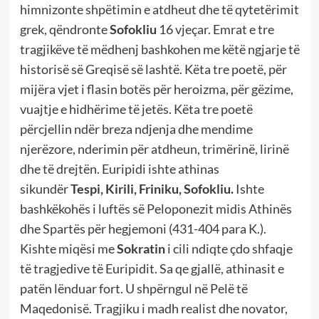
himnizonte shpëtimin e atdheut dhe të qytetërimit
grek, qëndronte
Sofokliu
16 vjeçar. Emrat e tre
tragjikëve të mëdhenj bashkohen me këtë ngjarje të
historisë së Greqisë së lashtë. Këta tre poetë, për
mijëra vjet i flasin botës për heroizma, për gëzime,
vuajtje e hidhërime të jetës. Këta tre poetë
përcjellin ndër breza ndjenja dhe mendime
njerëzore, nderimin për atdheun, trimërinë, lirinë
dhe të drejtën. Euripidi ishte athinas
sikundër
Tespi, Kirili, Friniku, Sofokliu.
Ishte
bashkëkohës i
luftës së Peloponezit midis Athinës
dhe Spartës për hegjemoni (431-404 para K.).
Kishte miqësi me
Sokratin
i cili ndiqte
çdo shfaqje
të tragjedive të Euripidit. Sa qe gjallë, athinasit e
patën lënduar fort. U shpërngul në Pelë të
Maqedonisë. Tragjiku i madh realist dhe novator,