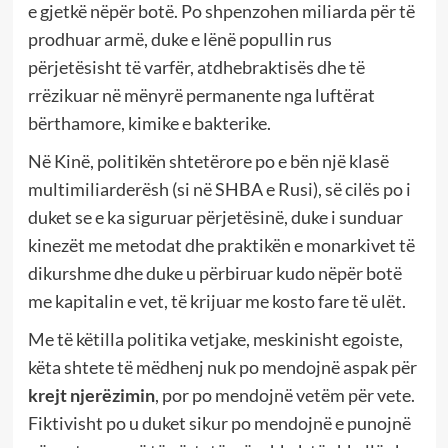
e gjetkë nëpër botë. Po shpenzohen miliarda për të
prodhuar armë, duke e lënë popullin rus
përjetësisht të varfër, atdhebraktisës dhe të
rrëzikuar në mënyrë permanente nga luftërat
bërthamore, kimike e bakterike.
Në Kinë, politikën shtetërore po e bën një klasë
multimiliarderësh (si në SHBA e Rusi), së cilës po i
duket se e ka siguruar përjetësinë, duke i sunduar
kinezët me metodat dhe praktikën e monarkivet të
dikurshme dhe duke u përbiruar kudo nëpër botë
me kapitalin e vet, të krijuar me kosto fare të ulët.
Me të këtilla politika vetjake, meskinisht egoiste,
këta shtete të mëdhenj nuk po mendojnë aspak për
krejt njerëzimin
, por po mendojnë vetëm për vete.
Fiktivisht po u duket sikur po mendojnë e punojnë