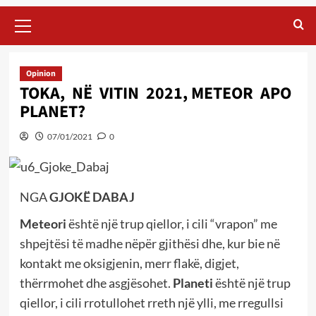
Primary
Menu
Opinion
TOKA, NË VITIN 2021, METEOR APO
PLANET?
07/01/2021
0
NGA
GJOKË DABAJ
Meteori
është një trup qiellor, i cili “vrapon” me
shpejtësi të madhe nëpër gjithësi dhe, kur bie në
kontakt me oksigjenin, merr flakë, digjet,
thërrmohet dhe asgjësohet.
Planeti
është një trup
qiellor, i cili rrotullohet rreth një ylli, me rregullsi