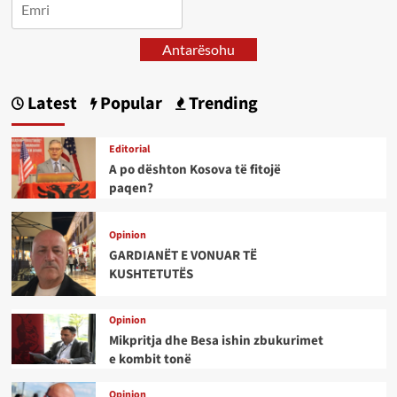
Antarësohu
Latest
Popular
Trending
Editorial
A po dështon Kosova të fitojë
paqen?
Opinion
GARDIANËT E VONUAR TË
KUSHTETUTËS
Opinion
Mikpritja dhe Besa ishin zbukurimet
e kombit tonë
Opinion