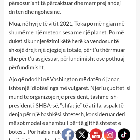
përsosurisht të përcaktuar dhe merr prej andej
dritën dhe ngohësinë.
Mua, në hyrje të vitit 2021, Toka po më ngjan më
shumë me një meteor, sesa me një planet. Po më
duket sikur njerëzimi këtë herë ka vendosur të
shkojë drejt një djegieje totale, për t’u thërrmuar
dhe për t’u asgjësuar, përfundimisht ose pothuaj
përfundimisht.
Ajo që ndodhi në Vashington më datën 6 janar,
ishte një idiotësi nga më vulgaret. Njeriu çuditet, si
mund të organizojë një president, tashmë ish-
president i SHBA-së, “shfaqje” të atilla, aspak të
denja për një bashkësi shtetesh, konsideruar deri
më sot model e shembull për të gjithë shtetet e
botës… Por habia nuk mbaron aty. Njeriu me