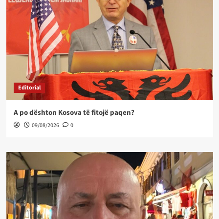
Editorial
A po dështon Kosova të fitojë paqen?
09/08/2026
0