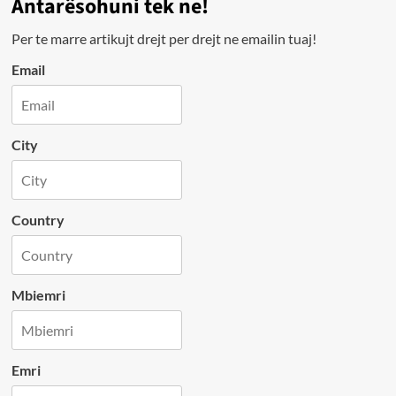
Antarësohuni tek ne!
Per te marre artikujt drejt per drejt ne emailin tuaj!
Email
City
Country
Mbiemri
Emri