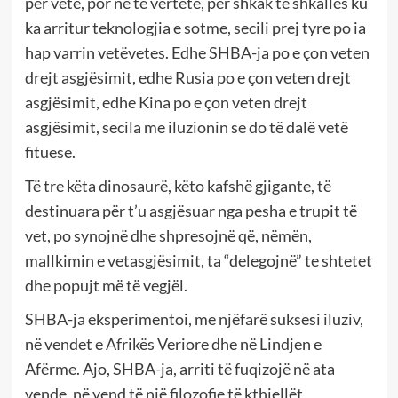
për vete, por në të vërtetë, për shkak të shkallës ku
ka arritur teknologjia e sotme, secili prej tyre po ia
hap varrin vetëvetes. Edhe SHBA-ja po e çon veten
drejt asgjësimit, edhe Rusia po e çon veten drejt
asgjësimit, edhe Kina po e çon veten drejt
asgjësimit, secila me iluzionin se do të dalë vetë
fituese.
Të tre këta dinosaurë, këto kafshë gjigante, të
destinuara për t’u asgjësuar nga pesha e trupit të
vet, po synojnë dhe shpresojnë që, nëmën,
mallkimin e vetasgjësimit, ta “delegojnë” te shtetet
dhe popujt më të vegjël.
SHBA-ja eksperimentoi, me njëfarë suksesi iluziv,
në vendet e Afrikës Veriore dhe në Lindjen e
Afërme. Ajo, SHBA-ja, arriti të fuqizojë në ata
vende, në vend të një filozofie të kthjellët