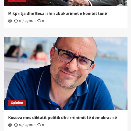
Mikpritja dhe Besa ishin zbukurimet e kombit tonë
09/08/2026
0
Opinion
Kosova mes diktatit politik dhe rrënimit të demokracisë
09/08/2026
0