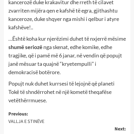
kancerozë duke krakavitur dhe rreth të cilavet
zvarriten mijëra qen e kafshë të egra, gjithashtu
kanceroze, duke shqyer nga mishi i qelbur i atyre
kafshëve!..
…Është koha kur njerëzimi duhet të nxjerrë mësime
shumë seriozë
nga skenat, edhe komike, edhe
tragjike, që i pamë më 6 janar, në vendin që popujt
janë mësuar ta quajnë “kryetempulli” i
demokracisë botërore.
Popujt nuk duhet kurrsesi të lejojnë që planeti
Tokë të shndërrohet në një kometë theqafëse
vetëthërrmuese.
Post
Previous:
VALLJA E STINËVE
navigation
Next: