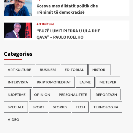
Kosova mes diktatit politik dhe
rrënimit të demokracisë
Art Kulture
“BUZË LUMIT PIEDRA U ULA DHE
QAVA” – PAULO KOELHO
Categories
ART KULTURE
BUSINESS
EDITORIAL
HISTORI
INTERVISTA
KRIPTOMONEDHAT
LAJME
ME TEPER
NJOFTIME
OPINION
PERSONALITETE
REPORTAZH
SPECIALE
SPORT
STORIES
TECH
TEKNOLOGJIA
VIDEO