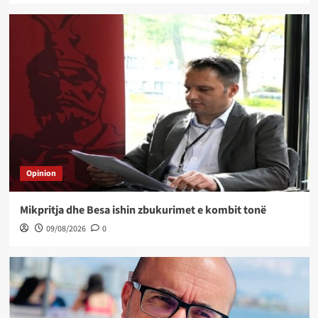
Opinion
Mikpritja dhe Besa ishin zbukurimet e kombit tonë
09/08/2026
0