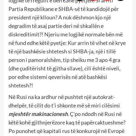
logjikë të rregullt e bën edhe pyetjen: Si arriti
Partia Republikane e SHBA-së të kandidojë për
president një klloun? A nuk dëshmon kjo një
degradim të asaj partie deri në shkallën e
diskreditimit?! Njeriu me logjikë normale bën më
në fund edhe këtë pyetje: Kur arrin të vihet në krye
të një bashkësie shtetesh si SHBA-ja, një i tillë
person i pamoralshëm, tip sheiku me 3 apo 4 gra
(dhe çuditërisht të gjitha sllave), cili është niveli,
por edhe sistemi qeverisës në atë bashkësi
shtetesh?!
Në Rusi na ka ardhur në pushtet një autokrat-
dhelpër, të cilit do t’i shkonte më së miri cilësimi
mjeshtër makinacionesh
. Ç’po ndodh në Rusi në
këtë kohë gjithnjerëzore kaq të papërcaktueshme?
Po punohet që kapitali rus të konkurojë në Evropë