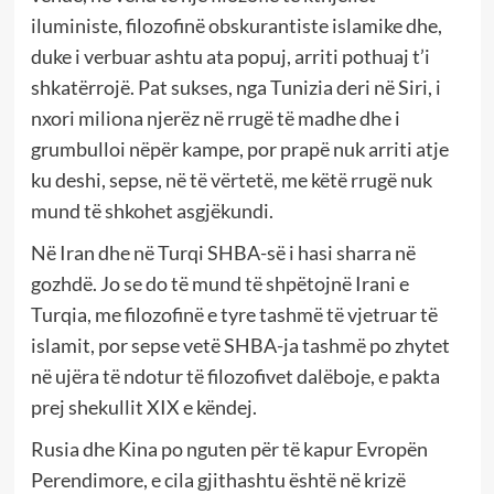
iluministe, filozofinë obskurantiste islamike dhe,
duke i verbuar ashtu ata popuj, arriti pothuaj t’i
shkatërrojë. Pat sukses, nga Tunizia deri në Siri, i
nxori miliona njerëz në rrugë të madhe dhe i
grumbulloi nëpër kampe, por prapë nuk arriti atje
ku deshi, sepse, në të vërtetë, me këtë rrugë nuk
mund të shkohet asgjëkundi.
Në Iran dhe në Turqi SHBA-së i hasi sharra në
gozhdë. Jo se do të mund të shpëtojnë Irani e
Turqia, me filozofinë e tyre tashmë të vjetruar të
islamit, por sepse vetë SHBA-ja tashmë po zhytet
në ujëra të ndotur të filozofivet dalëboje, e pakta
prej shekullit XIX e këndej.
Rusia dhe Kina po nguten për të kapur Evropën
Perendimore, e cila gjithashtu është në krizë