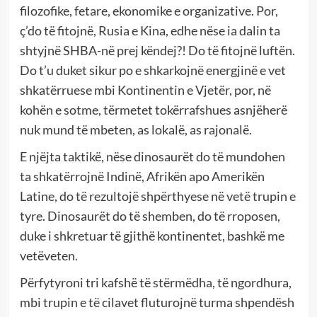
filozofike, fetare, ekonomike e organizative. Por,
ç’do të fitojnë, Rusia e Kina, edhe nëse ia dalin ta
shtyjnë SHBA-në prej këndej?! Do të fitojnë luftën.
Do t’u duket sikur po e shkarkojnë energjinë e vet
shkatërruese mbi Kontinentin e Vjetër, por, në
kohën e sotme, tërmetet tokërrafshues asnjëherë
nuk mund të mbeten, as lokalë, as rajonalë.
E njëjta taktikë, nëse dinosaurët do të mundohen
ta shkatërrojnë Indinë, Afrikën apo Amerikën
Latine, do të rezultojë shpërthyese në vetë trupin e
tyre. Dinosaurët do të shemben, do të rroposen,
duke i shkretuar të gjithë kontinentet, bashkë me
vetëveten.
Përfytyroni tri kafshë të stërmëdha, të ngordhura,
mbi trupin e të cilavet fluturojnë turma shpendësh