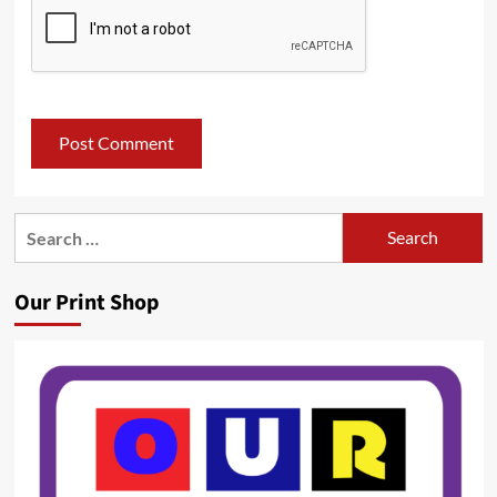
Search
for:
Our Print Shop