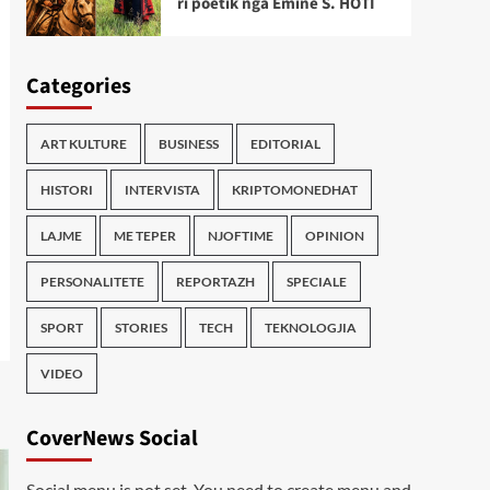
ri poetik nga Emine S. HOTI
Categories
ART KULTURE
BUSINESS
EDITORIAL
HISTORI
INTERVISTA
KRIPTOMONEDHAT
LAJME
ME TEPER
NJOFTIME
OPINION
PERSONALITETE
REPORTAZH
SPECIALE
SPORT
STORIES
TECH
TEKNOLOGJIA
VIDEO
CoverNews Social
Social menu is not set. You need to create menu and