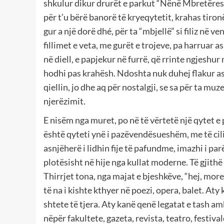
shkulur dikur drurët e parkut “Nënë Mbretëresh
për t’u bërë banorë të kryeqytetit, krahas tiro
gur a një dorë dhé, për ta “mbjellë” si filiz në v
fillimet e veta, me gurët e trojeve, pa harruar a
në diell, e papjekur në furrë, që rrinte ngjeshur
hodhi pas krahësh. Ndoshta nuk duhej flakur as
qiellin, jo dhe aq për nostalgji, se sa për ta muze
njerëzimit.
E nisëm nga muret, po në të vërtetë një qytet e 
është qyteti ynë i pazëvendësueshëm, me të cilin
asnjëherë i lidhin fije të pafundme, imazhi i parë
plotësisht në hije nga kullat moderne. Të gjithë
Thirrjet tona, nga majat e bjeshkëve, “hej, more
të na i kishte kthyer në poezi, opera, balet. At
shtete të tjera. Aty kanë qenë legatat e tash a
nëpër fakultete, gazeta, revista, teatro, festiv