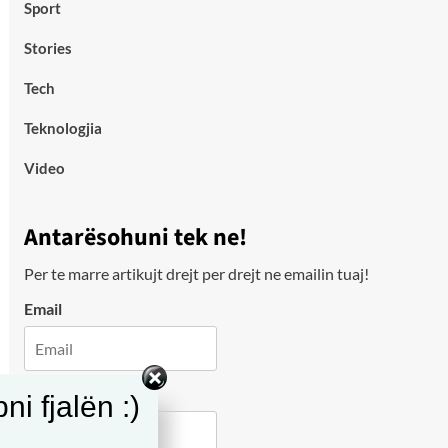
Sport
Stories
Tech
Teknologjia
Video
Antarësohuni tek ne!
Per te marre artikujt drejt per drejt ne emailin tuaj!
Email
City
i fjalën :)