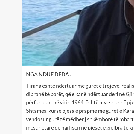
NGA
NDUE DEDAJ
Tirana është ndërtuar me gurët e trojeve, real
dibranë të parët, që e kanë ndërtuar deri në Gjir
përfunduar në vitin 1964, është mveshur në pje
Shtamës, kurse pjesa e prapme me gurët e Kara
vendosur gurë të mëdhenj shkëmborë të mbartur
mesdhetarë që harlisën në pjesët e gjelbra të k