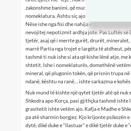
zakonshme banimi, që mund ta lëshonte këshilli
nomeklatura. Ashtu siç ajo kishte fuqinë dhe t
Nëse ishe nga fisi dhe nahija e Byrosë Politike,
nevojitej nepotizmit ardhja jote. Pas Luftës së
tjetër, asaj që i merrte gurët, drurët, mineralet,
marrë Partia nga trojet e largëta të atdheut, për
tashmë ti nuk ishe si ata që kishe lënë atje, me 
shtetit. Ishe i nomeklaturës, domethënë vetëm p
mineral, që plugonin tokën, që prisnin trupa në 
ndanë, kështu na ranë… ishte sarkazma e kohës
Nuk mund të kishte një qytet tjetër atë që nuk e
Shkodra apo Korça, pasi gjithçka tashmë ishte 
gravitetit ishte vetëm ajo. Kafja e Madhe e Shkod
pa atë sharmin borgjez. Kjo krijonte psikozën e
dytë, dikë duke e “llastuar” e dikë tjetër duke 