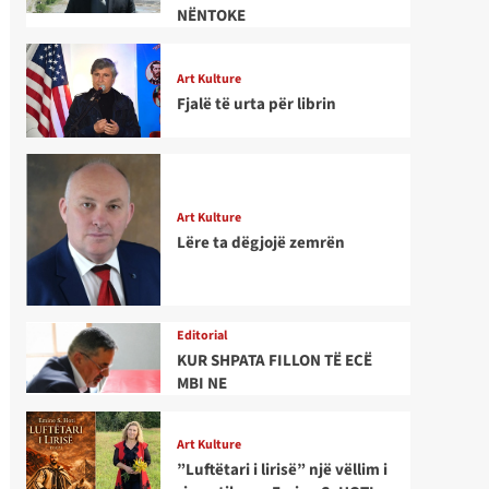
NËNTOKE
Art Kulture
Fjalë të urta për librin
Art Kulture
Lëre ta dëgjojë zemrën
Editorial
KUR SHPATA FILLON TË ECË
MBI NE
Art Kulture
”Luftëtari i lirisë” një vëllim i