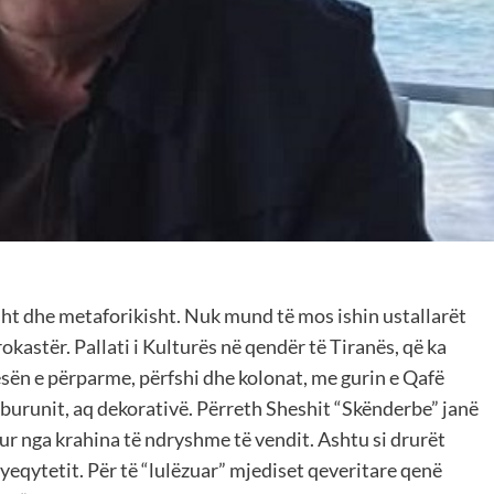
isht dhe metaforikisht. Nuk mund të mos ishin ustallarët
okastër. Pallati i Kulturës në qendër të Tiranës, që ka
sën e përparme, përfshi dhe kolonat, me gurin e Qafë
burunit, aq dekorativë. Përreth Sheshit “Skënderbe” janë
 nga krahina të ndryshme të vendit. Ashtu si drurët
ryeqytetit. Për të “lulëzuar” mjediset qeveritare qenë