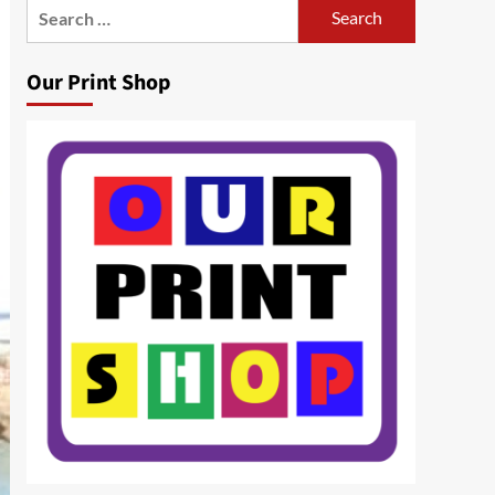
Search
for:
Our Print Shop