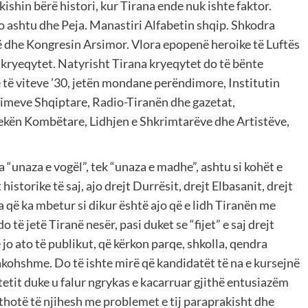
kishin bërë histori, kur Tirana ende nuk ishte faktor.
 Po ashtu dhe Peja. Manastiri Alfabetin shqip. Shkodra
ë dhe Kongresin Arsimor. Vlora epopenë heroike të Luftës
 kryeqytet. Natyrisht Tirana kryeqytet do të bënte
re të viteve ’30, jetën mondane perëndimore, Institutin
imeve Shqiptare, Radio-Tiranën dhe gazetat,
ekën Kombëtare, Lidhjen e Shkrimtarëve dhe Artistëve,
a “unaza e vogël”, tek “unaza e madhe”, ashtu si kohët e
storike të saj, ajo drejt Durrësit, drejt Elbasanit, drejt
a që ka mbetur si dikur është ajo që e lidh Tiranën me
 të jetë Tiranë nesër, pasi duket se “fijet” e saj drejt
 jo ato të publikut, që kërkon parqe, shkolla, qendra
rakohshme. Do të ishte mirë që kandidatët të na e kursejnë
tetit duke u falur ngrykas e kacarruar gjithë entusiazëm
thotë të njihesh me problemet e tij paraprakisht dhe