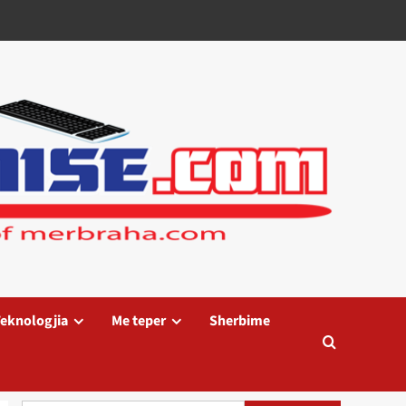
eknologjia
Me teper
Sherbime