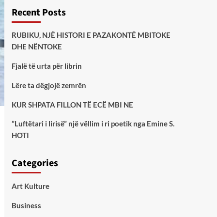
Recent Posts
RUBIKU, NJË HISTORI E PAZAKONTË MBITOKE
DHE NËNTOKE
Fjalë të urta për librin
Lëre ta dëgjojë zemrën
KUR SHPATA FILLON TË ECË MBI NE
”Luftëtari i lirisë” një vëllim i ri poetik nga Emine S.
HOTI
Categories
Art Kulture
Business