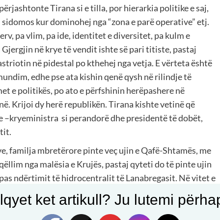
rjashtonte Tirana si e tilla, por hierarkia politike e saj,
, sidomos kur dominohej nga “zona e parë operative” etj.
v, pa vlim, pa ide, identitet e diversitet, pa kulm e
Gjergjin në krye të vendit ishte së pari titiste, pastaj
astriotin në pidestal po kthehej nga vetja. E vërteta është
mundim, edhe pse ata kishin qenë qysh në rilindje të
t e politikës, po ato e përfshinin herëpashere në
në. Krijoi dy herë republikën. Tirana kishte vetinë që
ie –kryeministra si perandorë dhe presidentë të dobët,
tit.
ve, familja mbretërore pinte veç ujin e Qafë-Shtamës, me
qëllim nga malësia e Krujës, pastaj qyteti do të pinte ujin
 pas ndërtimit të hidrocentralit të Lanabregasit. Në vitet e
punon për Tiranën, çka ishte e vërtetë, por dhe Tirana
qyet ket artikull? Ju lutemi përhapn
tetit, shkollat e larta, spitalet qendrore etj. Ama Tirana
 i saj pa vizën e qeverisë. Dhe nuk ishte një leje e