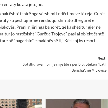
rren, aty ku ata jetojnë.
 jo pak është fshirë nga vërshimi i ndërtimeve të reja. Gurët
se aty ku peshojnë më rëndë, qofshin ato dhe gurët e
jakovës, Preni, njëri nga banorët, që ka shëtitur gjer në
uajtur jo rastësisht “Gurët e Trojeve”, pasi ai objekt është
tare në “bagazhin” e makinës së tij. Kësisoj ky resort
Next:
Sot dhurova mbi një mijë libra për Bibliotekën “Latif
Berisha”, në Mitrovicë