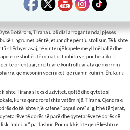
 i lagjes. Për të ardhur në Tiranë merrte vendim
ë të nxirrte nga Tirana përkohësisht apo përgjithmonë.
 e zije kryeqytetin menjëherë, në të kundërt vetëm kur t’i
 Dytë Botërore, Tirana u bë disi arrogante ndaj pjesës
 bukën, agrumet për të jetuar dhe për t’u stolisur. Të kishte
 t’i shërbyer asaj, të vinte një kapele me yll në ballë dhe
kapelen e shollës të minatorit mbi krye, por besniku i
ër të orientuar, drejtuar e kontrolluar ata që nxirrnin
sharra, që mësonin vocrrakët, që ruanin kufirin. Ëh, kur u
.
 kishte Tirana si ekskluzivitet, qoftë dhe qytete si
lokale, kurse qendrore ishte vetëm një, Tirana. Qendra e
rës do të ishte një kafene “popullore” si gjithë të tjerat,
 qytetarëve të dorës së parë dhe qytetarëve të dorës së
e “diskriminuar” pa dashur. Por nuk kishte qenë kështu e