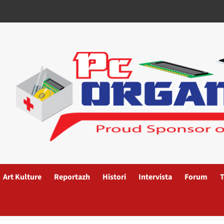
Art Kulture
Reportazh
Histori
Intervista
Forum
T