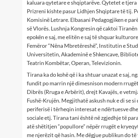
kaluara qytetare e shqiptarëve. Qytetet e tjera 
Prizreni kishte pasur Lidhjen Shqiptare të tij.
Komisinë Letrare. Elbasani Pedagogjiken e par
së Vlorës. Lushnja Kongresin që caktoi Tiranën
epokën e saj, me elitën e saj të shquar kulturo
Femëror “Nëna Mbretëreshë”, Institutin e Stud
Universitetin, Akademinë e Shkencave, Bibliot
Teatrin Kombëtar, Operan, Televizionin.
Tirana ka do kohë që i ka shtuar unazat e saj, ng
fundit po marrin një dimesnison modern rrugët hi
Dibrës (Rruga e Arbërit), drejt Kavajës, e vetmj
Fushë-Krujën. Megjithatë askush nuk e di se si do
periferisë i tërheqin interesat e ndërtuesve dhe
sociale etj. Tirana tani është në zgjedhje të pa
atë shëtitjen “popullore” nëpër rrugët e kryeqy
me njerëzit që hasin. Me dëgjue publikun do të 