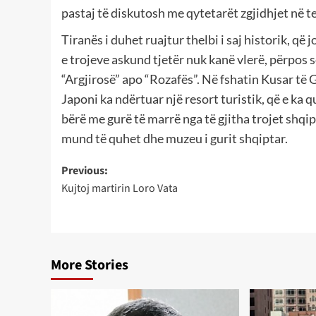
pastaj të diskutosh me qytetarët zgjidhjet në te
Tiranës i duhet ruajtur thelbi i saj historik, që
e trojeve askund tjetër nuk kanë vlerë, përpos 
“Argjirosë” apo “Rozafës”. Në fshatin Kusar të G
Japoni ka ndërtuar një resort turistik, që e ka q
bërë me gurë të marrë nga të gjitha trojet shqip
mund të quhet dhe muzeu i gurit shqiptar.
Post
Previous:
Kujtoj martirin Loro Vata
navigation
More Stories