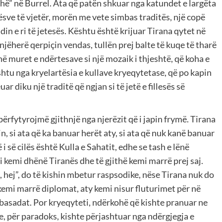
ë” në Burrel. Ata që patën shkuar nga katundet e largëta
nësve të vjetër, morën me vete simbas traditës, një copë
endin e ri të jetesës. Kështu është krijuar Tirana qytet në
snjëherë qerpiçin vendas, tullën prej balte të kuqe të tharë
 në muret e ndërtesave si një mozaik i thjeshtë, që koha e
htu nga kryelartësia e kullave kryeqytetase, që po kapin
uar diku një traditë që ngjan si të jetë e fillesës së
përfytyrojmë gjithnjë nga njerëzit që i japin frymë. Tirana
, si ata që ka banuar herët aty, si ata që nuk kanë banuar
 i së cilës është Kulla e Sahatit, edhe se tash e lënë
 i kemi dhënë Tiranës dhe të gjithë kemi marrë prej saj.
, hej”, do të kishin mbetur raspsodike, nëse Tirana nuk do
y kemi marrë diplomat, aty kemi nisur fluturimet për në
mbasadat. Por kryeqyteti, ndërkohë që kishte pranuar ne
ale, për paradoks, kishte përjashtuar nga ndërgjegja e