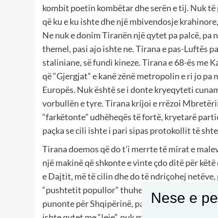
kombit poetin kombëtar dhe serën e tij. Nuk të pë
që ku e ku ishte dhe një mbivendosje krahinore
Ne nuk e donim Tiranën një qytet pa palcë, pa ner
themel, pasi ajo ishte ne. Tirana e pas-Luftës pa 
staliniane, së fundi kineze. Tirana e 68-ës me K
që “Gjergjat” e kanë zënë metropolin e ri jo pa 
Europës. Nuk është se i donte kryeqyteti cuname
vorbullën e tyre. Tirana krijoi e rrëzoi Mbretëri
“farkëtonte” udhëheqës të fortë, kryetarë part
paçka se cili ishte i pari sipas protokollit të shte
Tirana doemos që do t’i merrte të mirat e male
një makinë që shkonte e vinte çdo ditë për këtë 
e Dajtit, më të cilin dhe do të ndriçohej netëve,
“pushtetit popullor” thuhej e gjithë Shqipëria 
Nese e pel
punonte për Shqipërinë, pasi aty ishte selia e sh
ishte qytet me “leje”, nuk mund të bëheshe banor