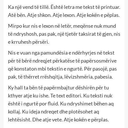
Ka një vend të tillë. Është letra me tekst të printuar.
Atë bën. Atje shkon. Atje lexon. Atje kokën e pëplas.
Mirpo kur nis e lexon në letër, meqënse nuk mund
të ndryshosh, pas pak, një tjetër taksirat të gjen, nis
e krruhesh përsëri.
Nis e vuan nga pamundësia e ndërhyrjes në tekst
për të bërë ndreqjet përkatëse të papërsosmërive
që konstaton mbi tekstin e ngurtë. Për pasojë, pas
pak, të thërret rrëshqitja, lëvizshmëria, pabesia.
Ky hall ta bën të papërmbajtur dëshirën për tu
kthyer atje ku ishe. Te text editori. Ku teksti nuk
është i ngurtë por fluid. Ku ndryshimet bëhen aq
kollaj. Ku ideja ndreqet dhe plotësohet aq
lehtësisht. Dhe atje vete. Atje kokën e përplas.