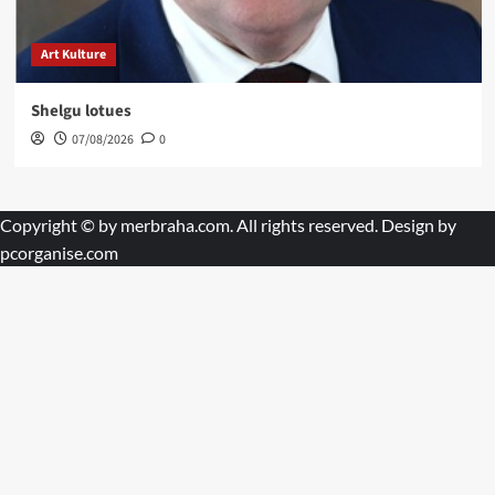
Art Kulture
Shelgu lotues
07/08/2026
0
Copyright © by
merbraha.com
. All rights reserved. Design by
pcorganise.com