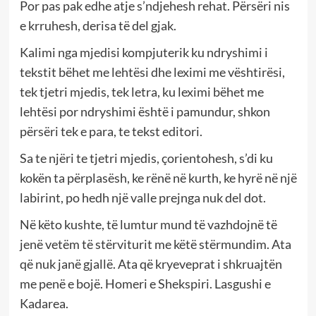
Por pas pak edhe atje s’ndjehesh rehat. Përsëri nis
e krruhesh, derisa të del gjak.
Kalimi nga mjedisi kompjuterik ku ndryshimi i
tekstit bëhet me lehtësi dhe leximi me vështirësi,
tek tjetri mjedis, tek letra, ku leximi bëhet me
lehtësi por ndryshimi është i pamundur, shkon
përsëri tek e para, te tekst editori.
Sa te njëri te tjetri mjedis, çorientohesh, s’di ku
kokën ta përplasësh, ke rënë në kurth, ke hyrë në një
labirint, po hedh një valle prejnga nuk del dot.
Në këto kushte, të lumtur mund të vazhdojnë të
jenë vetëm të stërviturit me këtë stërmundim. Ata
që nuk janë gjallë. Ata që kryeveprat i shkruajtën
me penë e bojë. Homeri e Shekspiri. Lasgushi e
Kadarea.