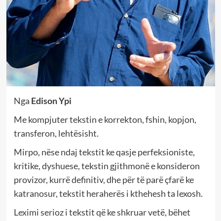
Nga
Edison Ypi
Me kompjuter tekstin e korrekton, fshin, kopjon,
transferon, lehtësisht.
Mirpo, nëse ndaj tekstit ke qasje perfeksioniste,
kritike, dyshuese, tekstin gjithmonë e konsideron
provizor, kurrë definitiv, dhe për të parë çfarë ke
katranosur, tekstit heraherës i kthehesh ta lexosh.
Leximi serioz i tekstit që ke shkruar vetë, bëhet