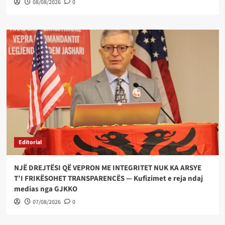
08/08/2026
0
Editorial
NJË DREJTËSI QË VEPRON ME INTEGRITET NUK KA ARSYE
T’I FRIKËSOHET TRANSPARENCËS — Kufizimet e reja ndaj
medias nga GJKKO
07/08/2026
0