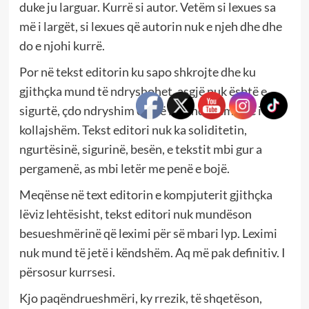
duke ju larguar. Kurrë si autor. Vetëm si lexues sa
më i largët, si lexues që autorin nuk e njeh dhe dhe
do e njohi kurrë.
Por në tekst editorin ku sapo shkrojte dhe ku
gjithçka mund të ndryshohet, asgjë nuk është e
sigurtë, çdo ndryshim është i mundshëm dhe i
kollajshëm. Tekst editori nuk ka soliditetin,
ngurtësinë, sigurinë, besën, e tekstit mbi gur a
pergamenë, as mbi letër me penë e bojë.
Meqënse në text editorin e kompjuterit gjithçka
lëviz lehtësisht, tekst editori nuk mundëson
besueshmërinë që leximi për së mbari lyp. Leximi
nuk mund të jetë i këndshëm. Aq më pak definitiv. I
përsosur kurrsesi.
Kjo paqëndrueshmëri, ky rrezik, të shqetëson,