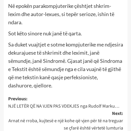
Në epokën parakompjuterike çështjet shkrim-
lexim dhe autor-lexues, si tepër serioze, ishin të
ndara.
Sot këto sinore nuk janë të qarta.
Sa duket vuajtjet e sotme kompjuterike me ndjesira
dekurajuese të shkrimit dhe leximit, janë
sëmundje, janë Sindromë. Gjasat janë që Sindroma
e Tekstit është sëmundje nga e cila vuajnë të gjithë
që me tekstin kanë qasje perfeksioniste,
dashurore, qiellore.
Post
Previous:
NJË LETËR QË NA VJEN PAS VDEKJES nga Rudolf Marku…
navigation
Next:
Arnat në rroba, kujtesë e një kohe që vjen për të na treguar
se çfarë është vërtetë lumturia