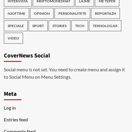
INTERVISTA
KRIPTOMONEDHAT
LAJME
ME TEPER
NJOFTIME
OPINION
PERSONALITETE
REPORTAZH
SPECIALE
SPORT
STORIES
TECH
TEKNOLOGJIA
VIDEO
CoverNews Social
Social menu is not set. You need to create menu and assign it
to Social Menu on Menu Settings.
Meta
Log in
Entries feed
Comments feed