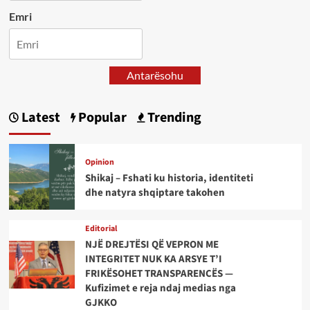
Emri
Antarësohu
Latest
Popular
Trending
Opinion
Shikaj – Fshati ku historia, identiteti
dhe natyra shqiptare takohen
Editorial
NJË DREJTËSI QË VEPRON ME
INTEGRITET NUK KA ARSYE T’I
FRIKËSOHET TRANSPARENCËS —
Kufizimet e reja ndaj medias nga
GJKKO