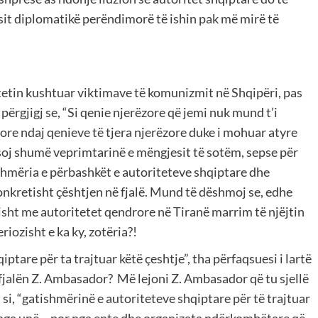
uesit diplomatikë perëndimorë të ishin pak më mirë të
etin kushtuar viktimave të komunizmit në Shqipëri, pas
përgjigj se, “Si qenie njerëzore që jemi nuk mund t’i
ore ndaj qenieve të tjera njerëzore duke i mohuar atyre
ësoj shumë veprimtarinë e mëngjesit të sotëm, sepse për
hmëria e përbashkët e autoriteteve shqiptare dhe
konkretisht çështjen në fjalë. Mund të dëshmoj se, edhe
isht me autoritetet qendrore në Tiranë marrim të njëjtin
riozisht e ka ky, zotëria?!
tare për ta trajtuar këtë çeshtje”, tha përfaqsuesi i lartë
e fjalën Z. Ambasador? Më lejoni Z. Ambasador që tu sjellë
i si, “gatishmërinë e autoriteteve shqiptare për të trajtuar
o nga unë – por nga ente dhe organizata ndërkombëtare që