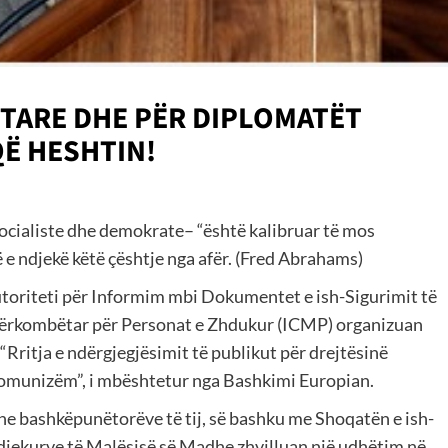
PTARE DHE PËR DIPLOMATËT
Ë HESHTIN!
 socialiste dhe demokrate– “është kalibruar të mos
ë e ndjekë këtë çështje nga afër. (Fred Abrahams)
Autoriteti për Informim mbi Dokumentet e ish-Sigurimit të
ërkombëtar për Personat e Zhdukur (ICMP) organizuan
 “Rritja e ndërgjegjësimit të publikut për drejtësinë
 komunizëm”, i mbështetur nga Bashkimi Europian.
dhe bashkëpunëtorëve të tij, së bashku me Shoqatën e ish-
ndjekurve të Malësisë së Madhe zhvilluan një udhëtim në