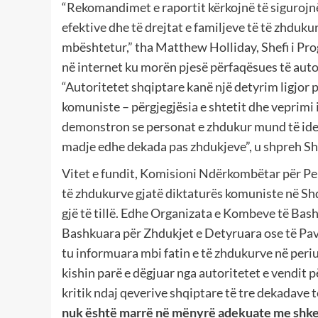
“Rekomandimet e raportit kërkojnë të sigurojn
efektive dhe të drejtat e familjeve të të zhduk
mbështetur,” tha Matthew Holliday, Shefi i Pro
në internet ku morën pjesë përfaqësues të aut
“Autoritetet shqiptare kanë një detyrim ligjor 
komuniste – përgjegjësia e shtetit dhe veprimi 
demonstron se personat e zhdukur mund të iden
madje edhe dekada pas zhdukjeve”, u shpreh Sh
Vitet e fundit, Komisioni Ndërkombëtar për Per
të zhdukurve gjatë diktaturës komuniste në Shq
gjë të tillë. Edhe Organizata e Kombeve të Ba
Bashkuara për Zhdukjet e Detyruara ose të Pav
tu informuara mbi fatin e të zhdukurve në per
kishin parë e dëgjuar nga autoritetet e vendit p
kritik ndaj qeverive shqiptare të tre dekadave t
nuk është marrë në mënyrë adekuate me shkelje