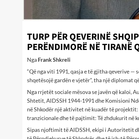
TURP PËR QEVERINË SHQI
PERËNDIMORË NË TIRANË Q
Nga
Frank Shkreli
“Që nga viti 1991, qasja e të gjitha qeverive —
shqetësojë gardën e vjetër”, tha një diplomat q
Nga rrjetët sociale mësova se javën që kaloi, 
Shtetit, AIDSSH 1944-1991 dhe Komisioni Nd
në Shkodër një aktivitet në kuadër të projektit:
tranzicionale dhe të pajtimit: Të zhdukurit në
Sipas njoftimit të AIDSSH, ekipi i Autoritetit 
të Përndjekurve të Shkodrës dhe të ish-të Për