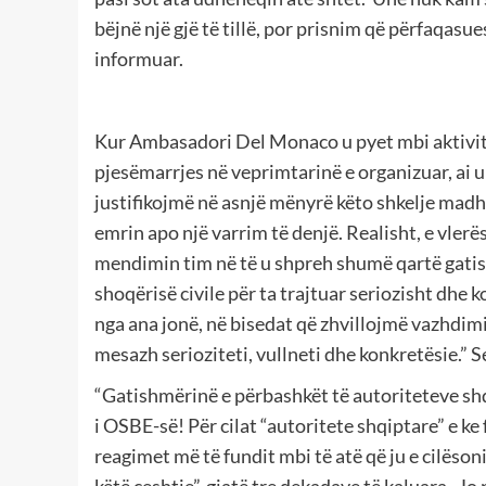
bëjnë një gjë të tillë, por prisnim që përfaqas
informuar.
Kur Ambasadori Del Monaco u pyet mbi aktivit
pjesëmarrjes në veprimtarinë e organizuar, ai u 
justifikojmë në asnjë mënyrë këto shkelje madh
emrin apo një varrim të denjë. Realisht, e vler
mendimin tim në të u shpreh shumë qartë gatis
shoqërisë civile për ta trajtuar seriozisht dhe 
nga ana jonë, në bisedat që zhvillojmë vazhdim
mesazh serioziteti, vullneti dhe konkretësie.” Se
“Gatishmërinë e përbashkët të autoriteteve shqip
i OSBE-së! Për cilat “autoritete shqiptare” e k
reagimet më të fundit mbi të atë që ju e cilëson
këtë çeshtje”, gjatë tre dekadave të kaluara. J