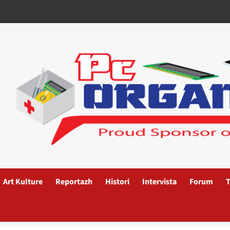
Art Kulture
Reportazh
Histori
Intervista
Forum
T