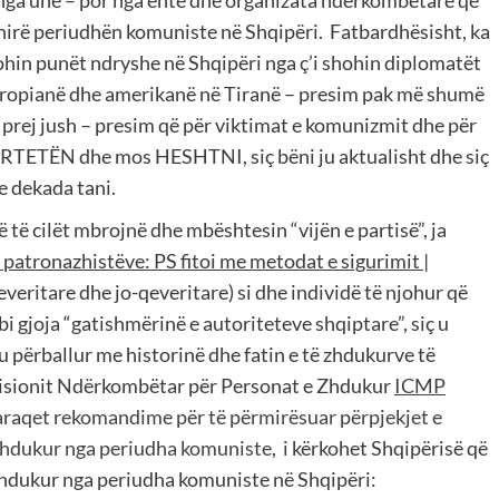
shirë periudhën komuniste në Shqipëri. Fatbardhësisht, ka
ohin punët ndryshe në Shqipëri nga ç’i shohin diplomatët
evropianë dhe amerikanë në Tiranë – presim pak më shumë
rej jush – presim që për viktimat e komunizmit dhe për
ËRTETËN dhe mos HESHTNI, siç bëni ju aktualisht dhe siç
e dekada tani.
ë cilët mbrojnë dhe mbështesin “vijën e partisë”, ja
e patronazhistëve: PS fitoi me metodat e sigurimit |
veritare dhe jo-qeveritare) si dhe individë të njohur që
bi gjoja “gatishmërinë e autoriteteve shqiptare”, siç u
tu përballur me historinë dhe fatin e të zhdukurve të
misionit Ndërkombëtar për Personat e Zhdukur
ICMP
araqet
rekomandime
për
të
përmirësuar
përpjekjet
e
zhdukur
nga
periudha
komuniste
, i kërkohet Shqipërisë që
zhdukur nga periudha komuniste në Shqipëri: