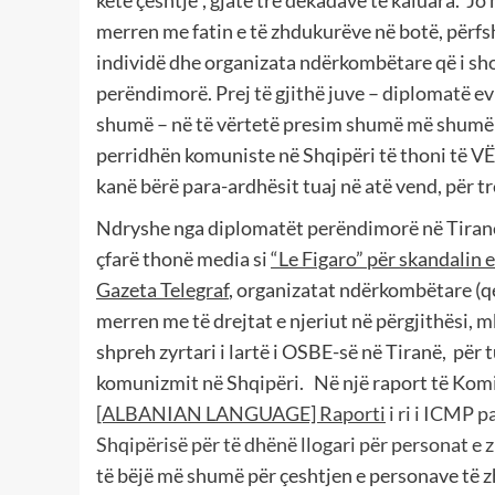
merren me fatin e të zhdukurëve në botë, përf
individë dhe organizata ndërkombëtare që i sh
perëndimorë. Prej të gjithë juve – diplomatë 
shumë – në të vërtetë presim shumë më shumë p
perridhën komuniste në Shqipëri të thoni të V
kanë bërë para-ardhësit tuaj në atë vend, për tr
Ndryshe nga diplomatët perëndimorë në Tiranë t
çfarë thonë media si
“Le Figaro” për skandalin 
Gazeta Telegraf
, organizatat ndërkombëtare (qe
merren me të drejtat e njeriut në përgjithësi, m
shpreh zyrtari i lartë i OSBE-së në Tiranë, për 
komunizmit në Shqipëri. Në një raport të Ko
[ALBANIAN LANGUAGE]
Raporti
i
ri
i
ICMP
p
Shqipërisë
për
të
dhënë
llogari
për
personat
e
të bëjë më shumë për çeshtjen e personave të 