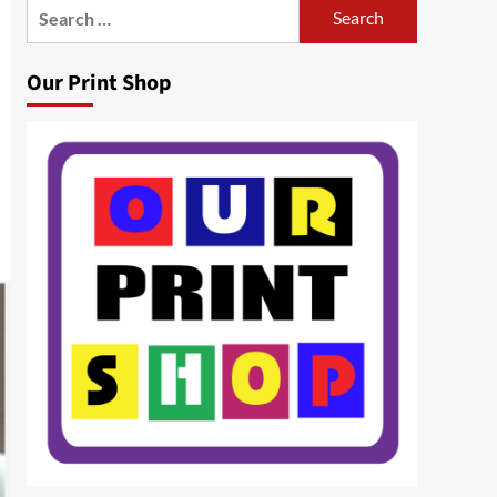
Search
for:
Our Print Shop