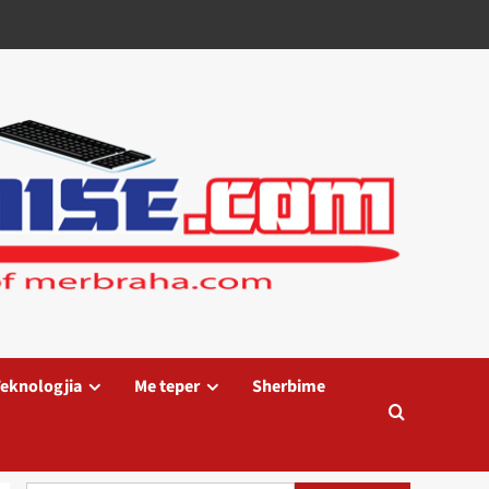
eknologjia
Me teper
Sherbime