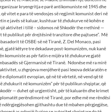
organizuar kryengritja e parë antikomuniste në 1945 dhe
 që vitet e para të vendosjes së regjimit komunist deri në
etin e javës së kaluar, kushtuar të zhdukurve në kohën e
 aktivitet i tillë – sidomos në Shkodër the rrethinë —
it të publikut për drejtësinë tranzitore dhe pajtuese”. Më
mbasadorit të OSBE-së në Tiranë, Z. Del Monaco, pasi
ë, gjatë këtyre tre dekadave post-komunizëm, nuk kanë
ën komuniste as për fatin e mijëra të zhdukurve gjatë
mbasadës së Gjermanisë në Tiranë. Ndonëse më ra mirë
ktivitet, u zhgnjeva menjëherë pasi lexova deklaratën e
ë e diplomatit evropian, që në të vërtetë, në vend që të
“të zhdukurit në komunizëm” për të publikun shqiptar, që
Shkodër — duhet që urgjentisht, për të kaluarën dhe krimet
iplomatët perëndimorë në Tiranë, por edhe më me rëndësi
 të ndërgjegjësohen gjithashtu due të mbahen përgjegjëse,
hpresë as ndonjë iluzion se autoritet shqiptare do të