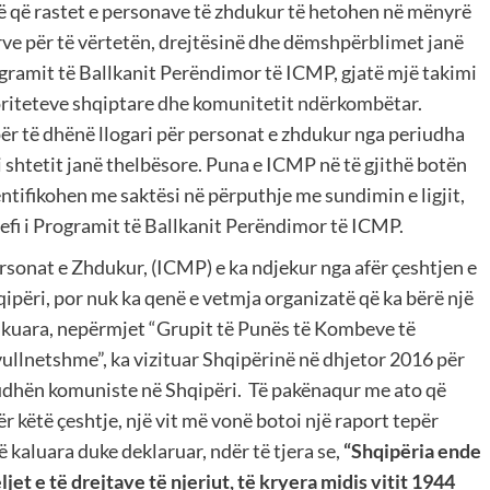
ë që rastet e personave të zhdukur të hetohen në mënyrë
urve për të vërtetën, drejtësinë dhe dëmshpërblimet janë
gramit të Ballkanit Perëndimor të ICMP, gjatë mjë takimi
oriteteve shqiptare dhe komunitetit ndërkombëtar.
për të dhënë llogari për personat e zhdukur nga periudha
i shtetit janë thelbësore. Puna e ICMP në të gjithë botën
tifikohen me saktësi në përputhje me sundimin e ligjit,
efi i Programit të Ballkanit Perëndimor të ICMP.
sonat e Zhdukur, (ICMP) e ka ndjekur nga afër çeshtjen e
ipëri, por nuk ka qenë e vetmja organizatë që ka bërë një
shkuara, nepërmjet “Grupit të Punës të Kombeve të
ullnetshme”, ka vizituar Shqipërinë në dhjetor 2016 për
iudhën komuniste në Shqipëri. Të pakënaqur me ato që
ër këtë çeshtje, një vit më vonë botoi një raport tepër
ë kaluara duke deklaruar, ndër të tjera se,
“Shqipëria ende
t e të drejtave të njeriut, të kryera midis vitit 1944