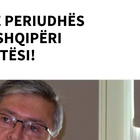
E PERIUDHËS
SHQIPËRI
TËSI!