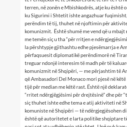
terren, në zonën e Mbishkodrës, atje ku është 
ku Sigurimi i Shtetit ishte angazhuar fuqimisht,
perëndim të tij, thuhet në njoftimin për aktivit
komunizmit. Është shumë me vend që u mbajt një
me temën siç u tha “për rritjen e ndërgjegjësim
la përshtypje gjithashtu edhe pjesëmarrja e A
përfaqsuesit diplomatikë perëndimorë në Tiran
treguar ndonjë interesim të madh për të kaluar
komunizmit në Shqipëri, — me përjashtim të A
që Ambasadori Del Monaco mori pjesë në këtë a
tijë për median me këtë rast. Është një deklarat
“rritet ndërgjëgjësimi për drejtësinë” dhe për 
siç thuhet ishte edhe tema e atij aktiviteti në 
komuniste në Shqipëri — të ndërgjegjësohen d
është që autoritetet e larta politike shqiptare
pasi sot ata udhëheqin atë shtet. Unë nuk kam s