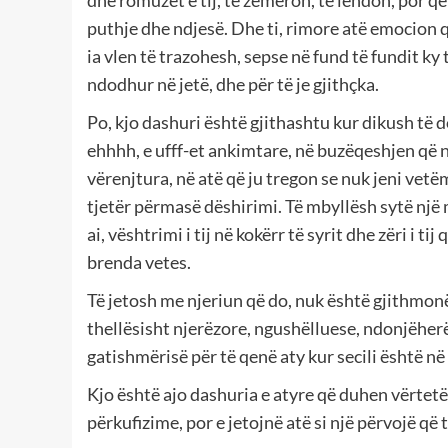
dhe romuzet e tij, të zemëron, të lëndon, por që
puthje dhe ndjesë. Dhe ti, rimore atë emocion q
ia vlen të trazohesh, sepse në fund të fundit ky 
ndodhur në jetë, dhe për të je gjithçka.
Po, kjo dashuri është gjithashtu kur dikush të 
ehhhh, e ufff-et ankimtare, në buzëqeshjen që 
vërenjtura, në atë që ju tregon se nuk jeni vetë
tjetër përmasë dëshirimi. Të mbyllësh sytë një 
ai, vështrimi i tij në kokërr të syrit dhe zëri i 
brenda vetes.
Të jetosh me njeriun që do, nuk është gjithmon
thellësisht njerëzore, ngushëlluese, ndonjëhe
gatishmërisë për të qenë aty kur secili është në 
Kjo është ajo dashuria e atyre që duhen vërtetë
përkufizime, por e jetojnë atë si një përvojë q