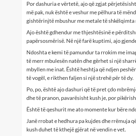
Por dashuria e vërtetë, ajo që zgjat përjetësisht,
më pak, nuk është e veshur me pëlhura të mënda
gishtërinjtë mbushur me metale të shkëlqimta
Ajo është gdhendur me thjeshtësinë e përdits
papërsosmërisë. Në një farë kuptimi, ajo gjende
Ndoshta e kemi të pamundur ta rrokim me imagjin
të merr mbulesën natën dhe gërhet si një sharrë
mbyllen me inat. Është heshtja që ndjen peshën 
të vogël, e rikthen faljen si një strehë për të dy.
Po, po, është ajo dashuri që të pret çdo mbrëmje në
dhe të pranon, pavarësisht kush je, por pikërisht
Është të qeshurit me ato momente kur bëre ndo
Janë rrobat e hedhura pa kujdes dhe rrëmuja që k
kush duhet të kthejë gjërat në vendin e vet.