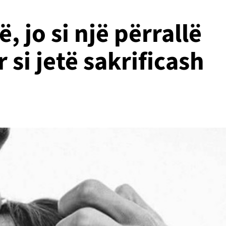
, jo si një përrallë
 si jetë sakrificash
h