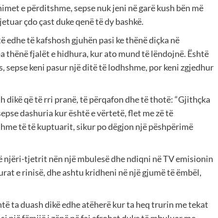
imet e përditshme, sepse nuk jeni në garë kush bën më
 jetuar çdo çast duke qenë të dy bashkë.
htë edhe të kafshosh gjuhën pasi ke thënë diçka në
pa thënë fjalët e hidhura, kur ato mund të lëndojnë. Është
s, sepse keni pasur një ditë të lodhshme, por keni zgjedhur
 dikë që të rri pranë, të përqafon dhe të thotë: “Gjithçka
sepse dashuria kur është e vërtetë, flet me zë të
hme të të kuptuarit, sikur po dëgjon një pëshpërimë
 njëri-tjetrit nën një mbulesë dhe ndiqni në TV emisionin
turat e rinisë, dhe ashtu kridheni në një gjumë të ëmbël,
të ta duash dikë edhe atëherë kur ta heq trurin me tekat