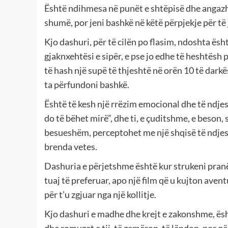
Është ndihmesa në punët e shtëpisë dhe angazh
shumë, por jeni bashkë në këtë përpjekje për të
Kjo dashuri, për të cilën po flasim, ndoshta ës
gjaknxehtësi e sipër, e pse jo edhe të heshtësh 
të hash një supë të thjeshtë në orën 10 të darkë
ta përfundoni bashkë.
Është të kesh një rrëzim emocional dhe të ndjesh
do të bëhet mirë”, dhe ti, e çuditshme, e beson, 
besueshëm, perceptohet me një shqisë të ndjes
brenda vetes.
Dashuria e përjetshme është kur strukeni pranë
tuaj të preferuar, apo një film që u kujton aven
për t’u zgjuar nga një kollitje.
Kjo dashuri e madhe dhe krejt e zakonshme, ësh