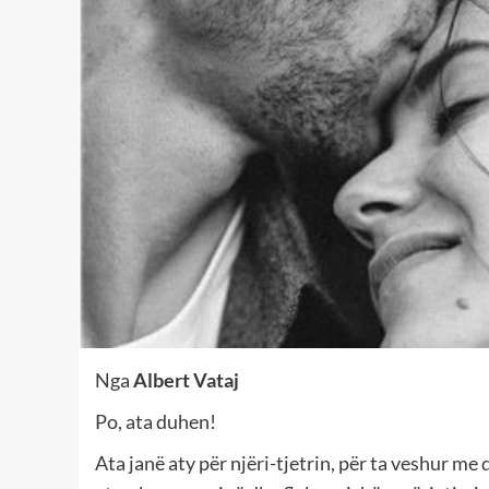
Nga
Albert Vataj
Po, ata duhen!
Ata janë aty për njëri-tjetrin, për ta veshur me d