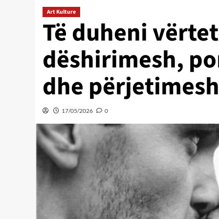
Art Kulture
Të duheni vërtetë
dëshirimesh, por
dhe përjetimes
17/05/2026
0