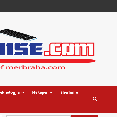
eknologjia
Me teper
Sherbime