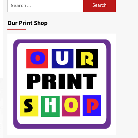
Search
for:
Our Print Shop