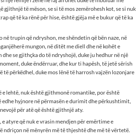
 si një fëmijë i zënë në faj afrohet duke të mbuluar me
ë gjithnjë të mëson, se si të mos zemërohesh kot, se si nuk
trap që të ka rënë për hise, është gjëja më e bukur që të ka
do në trupin që ndryshon, me shëndetin që bën naze, në
nganjëherë mungon, në ditët me diell dhe në kohët e
m dhe se gjithçka do të ndryshojë, duke ju hedhur në një
moment, duke ëndërruar, dhe kur ti hapësh, të jetë sërish
tij që të përkëdhel, duke mos lënë të harrosh vajzën lozonjare
ë e lehtë, nuk është gjithmonë romantike, por është
rë edhe hyjnore në përmasën e durimit dhe përkushtimit,
nevojë për atë që është gjithnjë aty.
, e atyre që nuk e vrasin mendjen për emërtime e
ë të ndriçon në mënyrën më të thjeshtë dhe më të vërtetë.