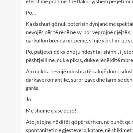
etershme praninë dhe flakur yjshëm përjetimin
Po…
Ka dashuri që nuk poterisin dynjanë me spektak
nevojës për të rënë në sy, por veprojnë njëjtë si
qarkullon brenda një peme, si një vërshim që ve
Po, patjetër që ka dhe ju ndoshta i shihni, i je
pështjellime, nuk e pikas, duke e lënë këtë mbr
Ajo nuk ka nevojë ndoshta të kalojë domosdos
darkave romantike, surprizave dhe larmisë dehë
garës.
Jo!
Me shumë gjasë që jo!
Ato jetojnë në ditët që përsëriten, në punët që
spontanitetin e gjesteve lajkatare, në shikimet 