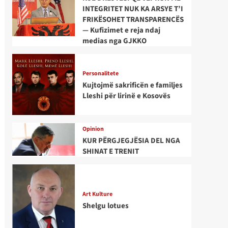
INTEGRITET NUK KA ARSYE T’I
FRIKËSOHET TRANSPARENCËS
— Kufizimet e reja ndaj
medias nga GJKKO
Personalitete
Kujtojmë sakrificën e familjes
Lleshi për lirinë e Kosovës
Opinion
KUR PËRGJEGJËSIA DEL NGA
SHINAT E TRENIT
Art Kulture
Shelgu lotues