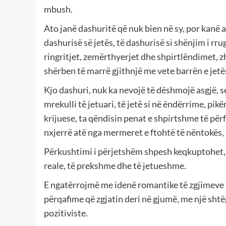
mbush.
Ato janë dashuritë që nuk bien në sy, por kanë a
dashurisë së jetës, të dashurisë si shënjim i rr
ringritjet, zemërthyerjet dhe shpirtlëndimet, z
shërben të marrë gjithnjë me vete barrën e jetës
Kjo dashuri, nuk ka nevojë të dëshmojë asgjë, se
mrekulli të jetuari, të jetë si në ëndërrime, pi
krijuese, ta qëndisin penat e shpirtshme të përf
nxjerrë atë nga mermeret e ftohtë të nëntokës, n
Përkushtimi i përjetshëm shpesh keqkuptohet, n
reale, të prekshme dhe të jetueshme.
E ngatërrojmë me idenë romantike të zgjimeve 
përqafime që zgjatin deri në gjumë, me një shtëp
pozitiviste.