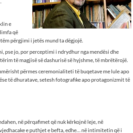
.
lin e
 limfa që
tëm përgjimi i jetës mund ta dëgjojë.
toni, pse jo, por perceptimi i ndrydhur nga mendësi dhe
etërim të magjisë së dashurisë së hyjshme, të mbrëtërojë.
hmërisht përmes ceremonialiteti të buqetave me lule apo
se të dhuratave, setesh fotografike apo protagonizmit të
 ndahen, në përqafimet që nuk kërkojnë leje, në
vjedhacake e puthjet e befta, edhe… në intimitetin që i