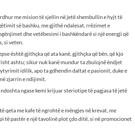
rdhur me mision të sjellin në jetë shembullin e hyjt të
ugëtimit së bashku, me gjithë ndalesat, rrëzimet e
hgënjimet dhe vetëbesimi i bashkëndarë si një energji që
, si veten.
pse është gjithçka që ata kanë, gjithçka që bën, që kjo
kërisht ashtu; sikur nuk kanë mundur ta zbulojnë ëndjet
ytyrimit idilik, apo ta gdhendin daltat e pasionit, duke e
ë zjarrin e ndijimit.
doshta ngase kemi krijuar steriotipe të pagjasa të jetë
të qeta me kafe të ngrohtë e mëngjes në krevat, me
i të pastër e një tavolinë plot çdo ditë, si në promocionet