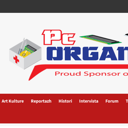
Art Kulture
Reportazh
Histori
Intervista
Forum
T