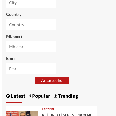
Country
Mbiemri
Emri
Antarësohu
Latest
Popular
Trending
Editorial
NJË DREJTËSI QË VEPRON ME