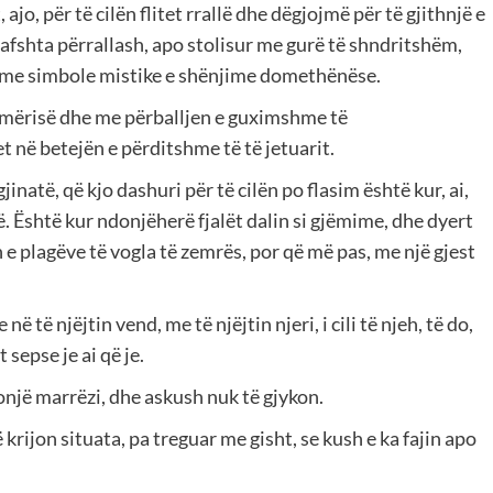
 ajo, për të cilën flitet rrallë dhe dëgjojmë për të gjithnjë e
fshta përrallash, apo stolisur me gurë të shndritshëm,
 me simbole mistike e shënjime domethënëse.
hmërisë dhe me përballjen e guximshme të
t në betejën e përditshme të të jetuarit.
atë, që kjo dashuri për të cilën po flasim është kur, ai,
. Është kur ndonjëherë fjalët dalin si gjëmime, dhe dyert
e plagëve të vogla të zemrës, por që më pas, me një gjest
 të njëjtin vend, me të njëjtin njeri, i cili të njeh, të do,
 sepse je ai që je.
një marrëzi, dhe askush nuk të gjykon.
rijon situata, pa treguar me gisht, se kush e ka fajin apo