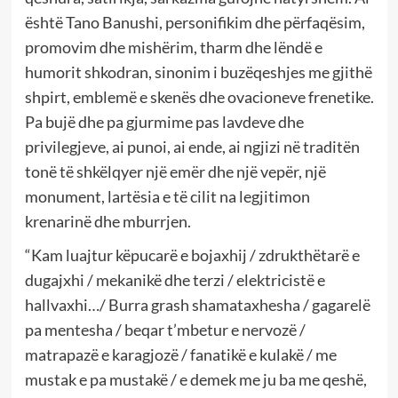
është Tano Banushi, personifikim dhe përfaqësim,
promovim dhe mishërim, tharm dhe lëndë e
humorit shkodran, sinonim i buzëqeshjes me gjithë
shpirt, emblemë e skenës dhe ovacioneve frenetike.
Pa bujë dhe pa gjurmime pas lavdeve dhe
privilegjeve, ai punoi, ai ende, ai ngjizi në traditën
tonë të shkëlqyer një emër dhe një vepër, një
monument, lartësia e të cilit na legjitimon
krenarinë dhe mburrjen.
“Kam luajtur këpucarë e bojaxhij / zdrukthëtarë e
dugajxhi / mekanikë dhe terzi / elektricistë e
hallvaxhi…/ Burra grash shamataxhesha / gagarelë
pa mentesha / beqar t’mbetur e nervozë /
matrapazë e karagjozë / fanatikë e kulakë / me
mustak e pa mustakë / e demek me ju ba me qeshë,