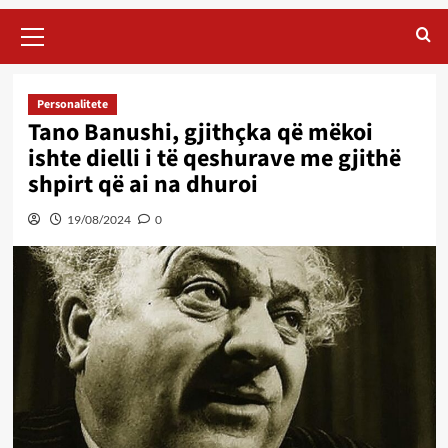
Primary
Menu
Personalitete
Tano Banushi, gjithçka që mëkoi
ishte dielli i të qeshurave me gjithë
shpirt që ai na dhuroi
19/08/2024
0