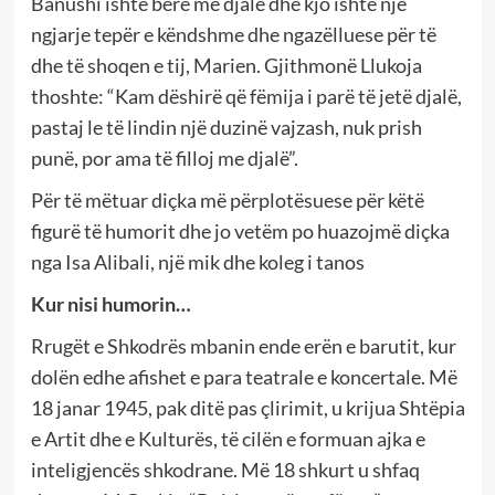
Banushi ishte bërë me djalë dhe kjo ishte një
ngjarje tepër e këndshme dhe ngazëlluese për të
dhe të shoqen e tij, Marien. Gjithmonë Llukoja
thoshte: “Kam dëshirë që fëmija i parë të jetë djalë,
pastaj le të lindin një duzinë vajzash, nuk prish
punë, por ama të filloj me djalë”.
Për të mëtuar diçka më përplotësuese për këtë
figurë të humorit dhe jo vetëm po huazojmë diçka
nga Isa Alibali, një mik dhe koleg i tanos
Kur nisi humorin…
Rrugët e Shkodrës mbanin ende erën e barutit, kur
dolën edhe afishet e para teatrale e koncertale. Më
18 janar 1945, pak ditë pas çlirimit, u krijua Shtëpia
e Artit dhe e Kulturës, të cilën e formuan ajka e
inteligjencës shkodrane. Më 18 shkurt u shfaq