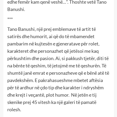
edhe femër kam qenë veshë…”. Thoshte vetë Tano
Banushi.
***
Tano Banushi, një prej emblemave të artit të
satirës dhe humorit, ai që do të mbamendet
pambarim në kujtesën e gjeneratave për rolet,
karakteret dhe personazhet që jetësoi me kaq
përkushtim dhe pasion. Ai, si pakkush tjetër, diti të
na bënte të qeshim, të jetojmë me të qeshurën. Të
shumtë janë emrat e personazheve që e bënë atë të
pavdekshëm. E pakrahasueshme mbetet aftësia
për të ardhur në çdo tip dhe karakter i ndryshëm
dhe krejt i veçantë, plot humor. Në jetën e tij
skenike prej 45 vitesh ka një galeri të pamatë
rolesh.