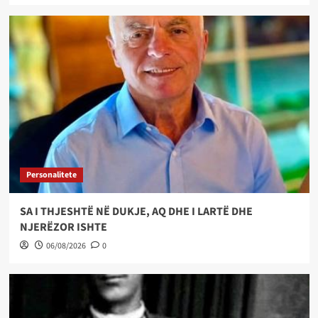
Personalitete
SA I THJESHTË NË DUKJE, AQ DHE I LARTË DHE
NJERËZOR ISHTE
06/08/2026
0