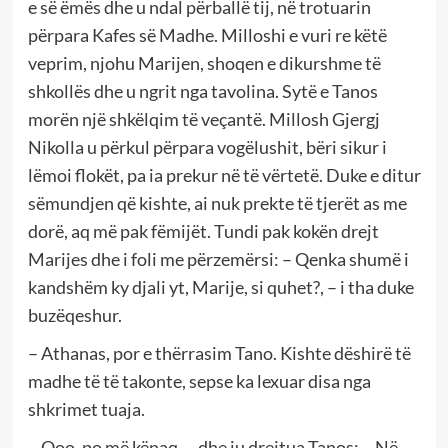
e së ëmës dhe u ndal përballë tij, në trotuarin
përpara Kafes së Madhe. Milloshi e vuri re këtë
veprim, njohu Marijen, shoqen e dikurshme të
shkollës dhe u ngrit nga tavolina. Sytë e Tanos
morën një shkëlqim të veçantë. Millosh Gjergj
Nikolla u përkul përpara vogëlushit, bëri sikur i
lëmoi flokët, pa ia prekur në të vërtetë. Duke e ditur
sëmundjen që kishte, ai nuk prekte të tjerët as me
dorë, aq më pak fëmijët. Tundi pak kokën drejt
Marijes dhe i foli me përzemërsi: – Qenka shumë i
kandshëm ky djali yt, Marije, si quhet?, – i tha duke
buzëqeshur.
– Athanas, por e thërrasim Tano. Kishte dëshirë të
madhe të të takonte, sepse ka lexuar disa nga
shkrimet tuaja.
– Ooo, po më kënaq, – dhe iu drejtua Tanos: – Në