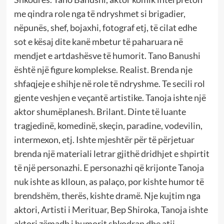
me qindra role nga të ndryshmet si brigadier,
nëpunës, shef, bojaxhi, fotograf etj, të cilat edhe
sot e kësaj dite kanë mbetur të paharuara në
mendjet e artdashësve të humorit. Tano Banushi
është një figure komplekse. Realist. Brenda nje
shfaqjeje e shihje në role të ndryshme. Te secili rol
gjente veshjen e veçantë artistike. Tanoja ishte një
aktor shumëplanesh. Brilant. Dinte të luante
tragjedinë, komedinë, skeçin, paradine, vodevilin,
intermexon, etj. Ishte mjeshtër për të përjetuar
brenda një materiali letrar gjithë dridhjet e shpirtit
të një personazhi. E personazhi që krijonte Tanoja
nuk ishte as klloun, as palaço, por kishte humor të
brendshëm, therës, kishte dramë. Nje kujtim nga
aktori, Artisti i Merituar, Bep Shiroka, Tanoja ishte
aktori zëmadh i humorit shkodran dhe atij