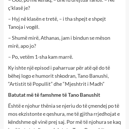
ç’klasë je?
– Hyj në klasën e tretë, – i tha shpejt e shpejt
Tanoja i vogël.
– Shumë mirë, Athanas, jam i bindun se mëson
mirë, apo jo?
– Po, vetëm 1-sha kam marrë.
Ky ishte një episod i paharruar për atë që do të
bëhej logo e humorit shkodran, Tano Banushi,
“Artistit të Popullit” dhe “Mjeshtrit i Madh”
Batutat më të famshme të Tano Banushit
Është e njohur thënia se njeriu do të çmendej po të
mos ekzistonte e qeshura, me të gjitha rrjedhojat e
këndshme që vinë prej saj. Por më të njohura se kaq