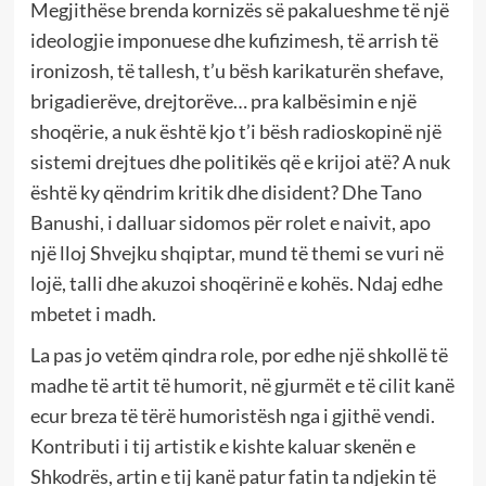
Megjithëse brenda kornizës së pakalueshme të një
ideologjie imponuese dhe kufizimesh, të arrish të
ironizosh, të tallesh, t’u bësh karikaturën shefave,
brigadierëve, drejtorëve… pra kalbësimin e një
shoqërie, a nuk është kjo t’i bësh radioskopinë një
sistemi drejtues dhe politikës që e krijoi atë? A nuk
është ky qëndrim kritik dhe disident? Dhe Tano
Banushi, i dalluar sidomos për rolet e naivit, apo
një lloj Shvejku shqiptar, mund të themi se vuri në
lojë, talli dhe akuzoi shoqërinë e kohës. Ndaj edhe
mbetet i madh.
La pas jo vetëm qindra role, por edhe një shkollë të
madhe të artit të humorit, në gjurmët e të cilit kanë
ecur breza të tërë humoristësh nga i gjithë vendi.
Kontributi i tij artistik e kishte kaluar skenën e
Shkodrës, artin e tij kanë patur fatin ta ndjekin të