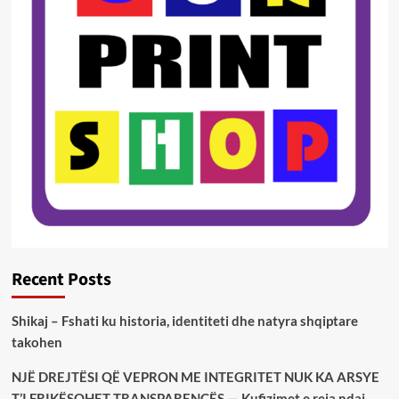
Recent Posts
Shikaj – Fshati ku historia, identiteti dhe natyra shqiptare
takohen
NJË DREJTËSI QË VEPRON ME INTEGRITET NUK KA ARSYE
T’I FRIKËSOHET TRANSPARENCËS — Kufizimet e reja ndaj