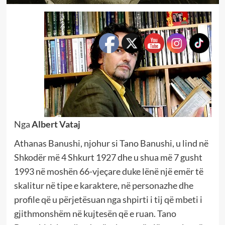
Nga
Albert Vataj
Athanas Banushi, njohur si Tano Banushi, u lind në
Shkodër më 4 Shkurt 1927 dhe u shua më 7 gusht
1993 në moshën 66-vjeçare duke lënë një emër të
skalitur në tipe e karaktere, në personazhe dhe
profile që u përjetësuan nga shpirti i tij që mbeti i
gjithmonshëm në kujtesën që e ruan. Tano