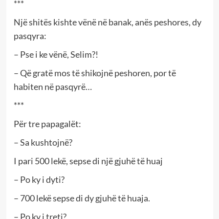
***
Një shitës kishte vënë në banak, anës peshores, dy
pasqyra:
– Pse i ke vënë, Selim?!
– Që gratë mos të shikojnë peshoren, por të
habiten në pasqyrë…
***
Për tre papagalët:
– Sa kushtojnë?
I pari 500 lekë, sepse di një gjuhë të huaj
– Po ky i dyti?
– 700 lekë sepse di dy gjuhë të huaja.
– Po ky i treti?