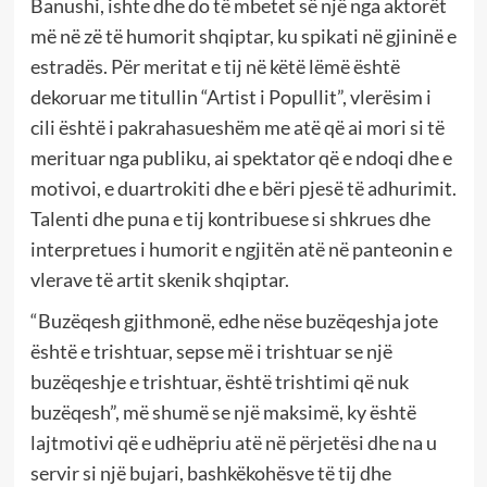
Banushi, ishte dhe do të mbetet së një nga aktorët
më në zë të humorit shqiptar, ku spikati në gjininë e
estradës. Për meritat e tij në këtë lëmë është
dekoruar me titullin “Artist i Popullit”, vlerësim i
cili është i pakrahasueshëm me atë që ai mori si të
merituar nga publiku, ai spektator që e ndoqi dhe e
motivoi, e duartrokiti dhe e bëri pjesë të adhurimit.
Talenti dhe puna e tij kontribuese si shkrues dhe
interpretues i humorit e ngjitën atë në panteonin e
vlerave të artit skenik shqiptar.
“Buzëqesh gjithmonë, edhe nëse buzëqeshja jote
është e trishtuar, sepse më i trishtuar se një
buzëqeshje e trishtuar, është trishtimi që nuk
buzëqesh”, më shumë se një maksimë, ky është
lajtmotivi që e udhëpriu atë në përjetësi dhe na u
servir si një bujari, bashkëkohësve të tij dhe