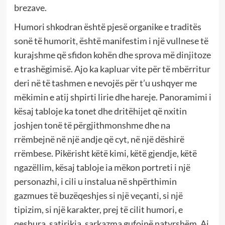
brezave.
Humori shkodran është pjesë organike e traditës
sonë të humorit, është manifestim i një vullnese të
kurajshme që sfidon kohën dhe sprova më dinjitoze
e trashëgimisë. Ajo ka kapluar vite për të mbërritur
deri në të tashmen e nevojës për t’u ushqyer me
mëkimin e atij shpirti lirie dhe hareje. Panoramimi i
kësaj tabloje ka tonet dhe dritëhijet që nxitin
joshjen tonë të përgjithmonshme dhe na
rrëmbejnë në një andje që cyt, në një dëshirë
rrëmbese. Pikërisht këtë kimi, këtë gjendje, këtë
ngazëllim, kësaj tabloje ia mëkon portreti i një
personazhi, i cili u instalua në shpërthimin
gazmues të buzëqeshjes si një veçanti, si një
tipizim, si një karakter, prej të cilit humori, e
qeshura, satirikja, sarkazma gufojnë natyrshëm. Ai