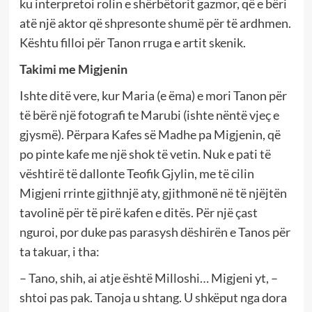
ku interpretoi rolin e shërbëtorit gazmor, që e bëri
atë një aktor që shpresonte shumë për të ardhmen.
Kështu filloi për Tanon rruga e artit skenik.
Takimi me Migjenin
Ishte ditë vere, kur Maria (e ëma) e mori Tanon për
të bërë një fotografi te Marubi (ishte nëntë vjeç e
gjysmë). Përpara Kafes së Madhe pa Migjenin, që
po pinte kafe me një shok të vetin. Nuk e pati të
vështirë të dallonte Teofik Gjylin, me të cilin
Migjeni rrinte gjithnjë aty, gjithmonë në të njëjtën
tavolinë për të pirë kafen e ditës. Për një çast
nguroi, por duke pas parasysh dëshirën e Tanos për
ta takuar, i tha:
– Tano, shih, ai atje është Milloshi… Migjeni yt, –
shtoi pas pak. Tanoja u shtang. U shkëput nga dora