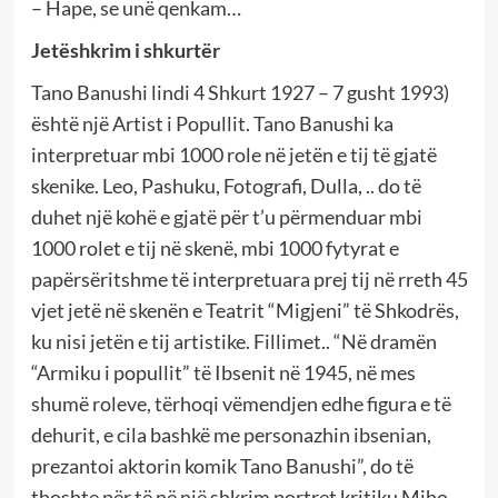
– Hape, se unë qenkam…
Jetëshkrim i shkurtër
Tano Banushi lindi 4 Shkurt 1927 – 7 gusht 1993)
është një Artist i Popullit. Tano Banushi ka
interpretuar mbi 1000 role në jetën e tij të gjatë
skenike. Leo, Pashuku, Fotografi, Dulla, .. do të
duhet një kohë e gjatë për t’u përmenduar mbi
1000 rolet e tij në skenë, mbi 1000 fytyrat e
papërsëritshme të interpretuara prej tij në rreth 45
vjet jetë në skenën e Teatrit “Migjeni” të Shkodrës,
ku nisi jetën e tij artistike. Fillimet.. “Në dramën
“Armiku i popullit” të Ibsenit në 1945, në mes
shumë roleve, tërhoqi vëmendjen edhe figura e të
dehurit, e cila bashkë me personazhin ibsenian,
prezantoi aktorin komik Tano Banushi”, do të
thoshte për të në një shkrim portret kritiku Miho