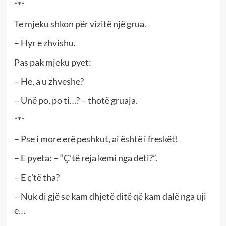
***
Te mjeku shkon për vizitë një grua.
– Hyr e zhvishu.
Pas pak mjeku pyet:
– He, a u zhveshe?
– Unë po, po ti…? – thotë gruaja.
***
– Pse i more erë peshkut, ai është i freskët!
– E pyeta: – “Ç’të reja kemi nga deti?”.
– E ç’të tha?
– Nuk di gjë se kam dhjetë ditë që kam dalë nga uji
e…