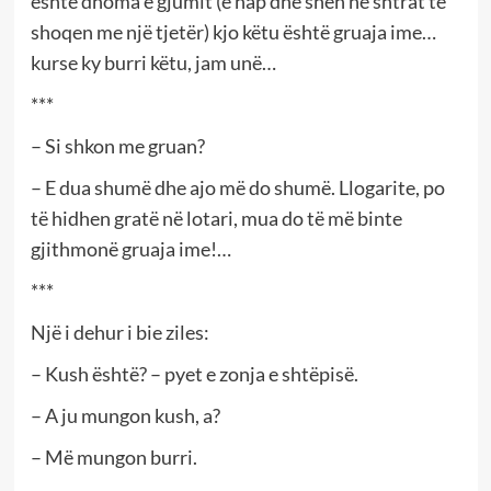
është dhoma e gjumit (e hap dhe sheh në shtrat të
shoqen me një tjetër) kjo këtu është gruaja ime…
kurse ky burri këtu, jam unë…
***
– Si shkon me gruan?
– E dua shumë dhe ajo më do shumë. Llogarite, po
të hidhen gratë në lotari, mua do të më binte
gjithmonë gruaja ime!…
***
Një i dehur i bie ziles:
– Kush është? – pyet e zonja e shtëpisë.
– A ju mungon kush, a?
– Më mungon burri.