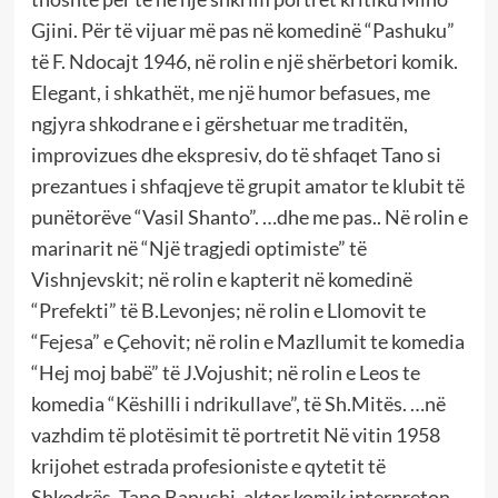
Gjini. Për të vijuar më pas në komedinë “Pashuku”
të F. Ndocajt 1946, në rolin e një shërbetori komik.
Elegant, i shkathët, me një humor befasues, me
ngjyra shkodrane e i gërshetuar me traditën,
improvizues dhe ekspresiv, do të shfaqet Tano si
prezantues i shfaqjeve të grupit amator te klubit të
punëtorëve “Vasil Shanto”. …dhe me pas.. Në rolin e
marinarit në “Një tragjedi optimiste” të
Vishnjevskit; në rolin e kapterit në komedinë
“Prefekti” të B.Levonjes; në rolin e Llomovit te
“Fejesa” e Çehovit; në rolin e Mazllumit te komedia
“Hej moj babë” të J.Vojushit; në rolin e Leos te
komedia “Këshilli i ndrikullave”, të Sh.Mitës. …në
vazhdim të plotësimit të portretit Në vitin 1958
krijohet estrada profesioniste e qytetit të
Shkodrës. Tano Banushi, aktor komik interpreton