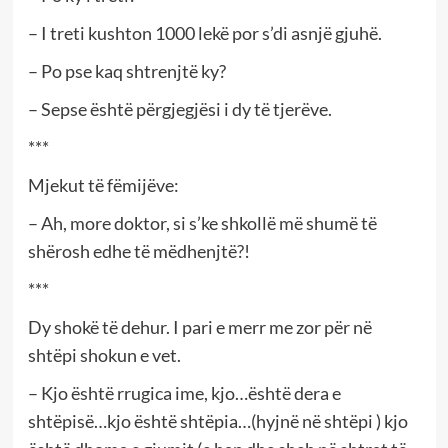
– I treti kushton 1000 lekë por s’di asnjë gjuhë.
– Po pse kaq shtrenjtë ky?
– Sepse është përgjegjësi i dy të tjerëve.
***
Mjekut të fëmijëve:
– Ah, more doktor, si s’ke shkollë më shumë të
shërosh edhe të mëdhenjtë?!
***
Dy shokë të dehur. I pari e merr me zor për në
shtëpi shokun e vet.
– Kjo është rrugica ime, kjo…është dera e
shtëpisë…kjo është shtëpia…(hyjnë në shtëpi ) kjo