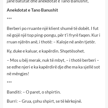
janë batutat dhe anekdotat e Tano Banushit,
Anekdotat e Tano Banushit
***
Berberi po rruante një klient shumë të dobët. I fut
në gojë një top ping-pongu, për t’i fryrë faqen. Kur i
rruan njërën anë, i thotë: – Kaloje në anën tjetër.
Ky, duke e kaluar, e kapërdin. Shqetësohet.
– Mos u bëj merak, nuk të mbyt, – i thotë berberi –
se edhe njeri e ka kapërdirë dje dhe ma ka sjellë sot
në mëngjes!
***
Banditi: – O paret, o shpirtin.
Burri: – Grua, çohu shpirt, se të kërkojnë.