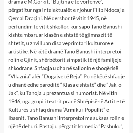
drama e M.Gorkit, “Bujtina e të vorfënve”,
përgatitur nga intelektualët e njohur Filip Ndocaj e
Qemal Draçini. Në qershor të vitit 1945, në
përfundim të vitit shkollor, kur sapo Tano Banushi
kishte mbaruar klasën e shtatë të gjimnazit të
shtetit, u zhvilluan disa veprimtari kulturore e
artistike. Në këtë dramë Tano Banushi interpretoi
rolin e Gjinit, shërbëtorit simpatik të një familjeje
shkodrane. Shfaqja u dha në sallonin e shoqërisë
“Vllaznia” afër “Dugajve të Reja”. Po në këtë shfaqje
u dhanë edhe paroditë “Klasa e shtatë” dhe “Jak, o
Jak”, ku Tanoja u prezantua si humorist. Në vitin
1946, nga grupi i teatrit pranë Shtëpisë së Artit e të
Kulturës u shfaq drama “Armiku i Popullit” e
Ibsenit. Tano Banushi interpretoi me sukses rolin e
një të dehuri. Pastaj u përgatit komedia “Pashuku”,