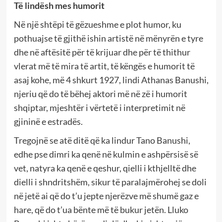
Të lindësh mes humorit
Në një shtëpi të gëzueshme e plot humor, ku
pothuajse të gjithë ishin artistë në mënyrën e tyre
dhe në aftësitë për të krijuar dhe për të thithur
vlerat më të mira të artit, të këngës e humorit të
asaj kohe, më 4 shkurt 1927, lindi Athanas Banushi,
njeriu që do të bëhej aktori më në zë i humorit
shqiptar, mjeshtër i vërtetë i interpretimit në
gjininë e estradës.
Tregojnë se atë ditë që ka lindur Tano Banushi,
edhe pse dimri ka qenë në kulmin e ashpërsisë së
vet, natyra ka qenë e qeshur, qielli i kthjelltë dhe
dielli i shndritshëm, sikur të paralajmërohej se doli
në jetë ai që do t’u jepte njerëzve më shumë gaz e
hare, që do t’ua bënte më të bukur jetën. Lluko