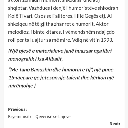
shqiptar. Vazhdues i denjë i humoristëve shkodran
Kolë Tivari, Osos se Falltores, Hilë Gegës etj. Ai
shkelqeu në të gjitha zhanret e humorit. Aktor
melodioz, i binte kitares. I vëmendshëm ndaj çdo
roli per ta luajtur sa më mire. Vdiq në vitin 1993.
(Një pjesë e materialeve janë huazuar nga libri
monografik i Isa Alibalit,
“Me Tano Banushin dhe humorin e tij”, një punë
15-vjeçare që jetëson një talent dhe kërkon një
mirënjohje )
Post
Previous:
Kryeminisitri i Qeverisë së Lajeve
navigation
Next: