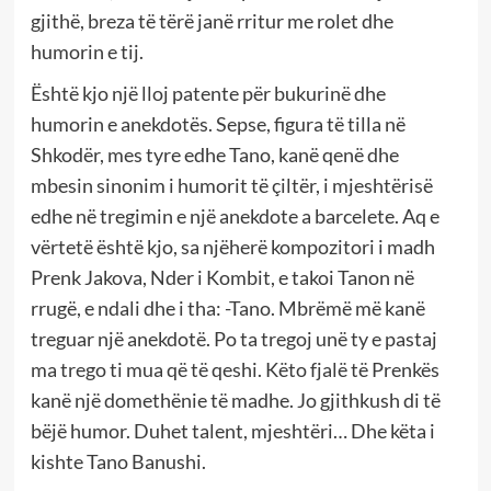
gjithë, breza të tërë janë rritur me rolet dhe
humorin e tij.
Është kjo një lloj patente për bukurinë dhe
humorin e anekdotës. Sepse, figura të tilla në
Shkodër, mes tyre edhe Tano, kanë qenë dhe
mbesin sinonim i humorit të çiltër, i mjeshtërisë
edhe në tregimin e një anekdote a barcelete. Aq e
vërtetë është kjo, sa njëherë kompozitori i madh
Prenk Jakova, Nder i Kombit, e takoi Tanon në
rrugë, e ndali dhe i tha: -Tano. Mbrëmë më kanë
treguar një anekdotë. Po ta tregoj unë ty e pastaj
ma trego ti mua që të qeshi. Këto fjalë të Prenkës
kanë një domethënie të madhe. Jo gjithkush di të
bëjë humor. Duhet talent, mjeshtëri… Dhe këta i
kishte Tano Banushi.