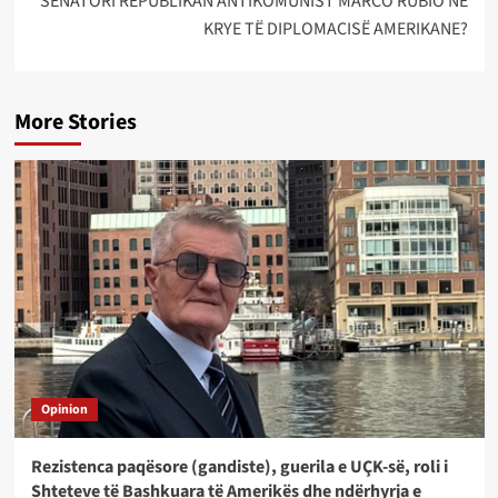
SENATORI REPUBLIKAN ANTIKOMUNIST MARCO RUBIO NË
KRYE TË DIPLOMACISË AMERIKANE?
More Stories
Opinion
Rezistenca paqësore (gandiste), guerila e UÇK-së, roli i
Shteteve të Bashkuara të Amerikës dhe ndërhyrja e