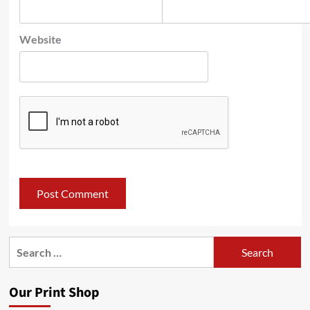
Website
Search
for:
Our Print Shop