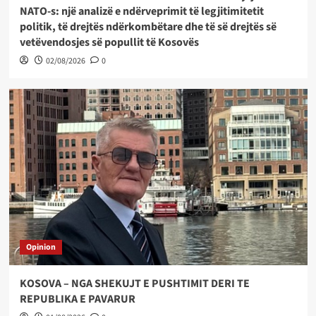
NATO-s: një analizë e ndërveprimit të legjitimitetit
politik, të drejtës ndërkombëtare dhe të së drejtës së
vetëvendosjes së popullit të Kosovës
02/08/2026
0
Opinion
KOSOVA – NGA SHEKUJT E PUSHTIMIT DERI TE
REPUBLIKA E PAVARUR