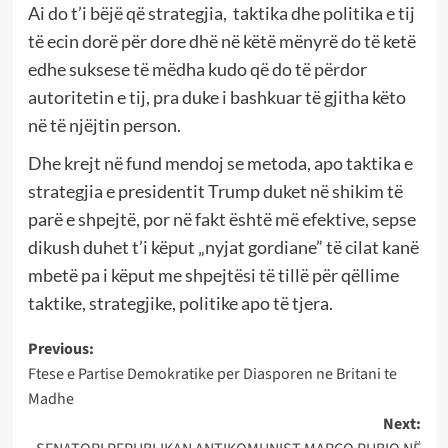
Ai do t’i bëjë që strategjia, taktika dhe politika e tij
të ecin dorë për dore dhë në këtë mënyrë do të ketë
edhe suksese të mëdha kudo që do të përdor
autoritetin e tij, pra duke i bashkuar të gjitha këto
në të njëjtin person.
Dhe krejt në fund mendoj se metoda, apo taktika e
strategjia e presidentit Trump duket në shikim të
parë e shpejtë, por në fakt është më efektive, sepse
dikush duhet t’i këput „nyjat gordiane” të cilat kanë
mbetë pa i këput me shpejtësi të tillë për qëllime
taktike, strategjike, politike apo të tjera.
Post
Previous:
Ftese e Partise Demokratike per Diasporen ne Britani te
navigation
Madhe
Next: