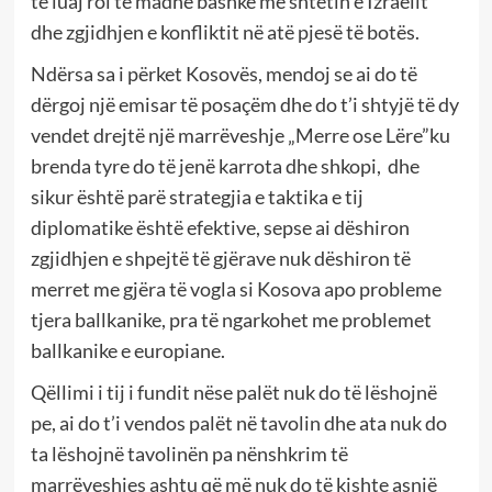
të luaj rol të madhë bashkë me shtetin e Izraelit
dhe zgjidhjen e konfliktit në atë pjesë të botës.
Ndërsa sa i përket Kosovës, mendoj se ai do të
dërgoj një emisar të posaçëm dhe do t’i shtyjë të dy
vendet drejtë një marrëveshje „Merre ose Lëre”ku
brenda tyre do të jenë karrota dhe shkopi, dhe
sikur është parë strategjia e taktika e tij
diplomatike është efektive, sepse ai dëshiron
zgjidhjen e shpejtë të gjërave nuk dëshiron të
merret me gjëra të vogla si Kosova apo probleme
tjera ballkanike, pra të ngarkohet me problemet
ballkanike e europiane.
Qëllimi i tij i fundit nëse palët nuk do të lëshojnë
pe, ai do t’i vendos palët në tavolin dhe ata nuk do
ta lëshojnë tavolinën pa nënshkrim të
marrëveshjes ashtu që më nuk do të kishte asnjë