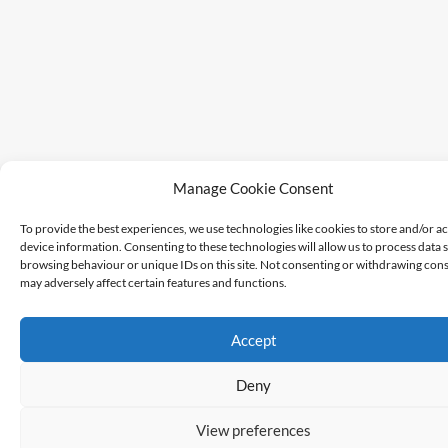
Manage Cookie Consent
To provide the best experiences, we use technologies like cookies to store and/or a
device information. Consenting to these technologies will allow us to process data 
browsing behaviour or unique IDs on this site. Not consenting or withdrawing cons
may adversely affect certain features and functions.
Accept
Deny
View preferences