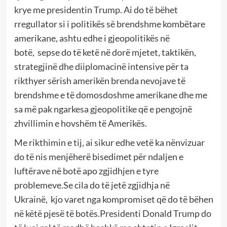
krye me presidentin Trump. Ai do të bëhet
rregullator si i politikës së brendshme kombëtare
amerikane, ashtu edhe i gjeopolitikës në
botë, sepse do të ketë në dorë mjetet, taktikën,
strategjinë dhe diiplomacinë intensive për ta
rikthyer sërish amerikën brenda nevojave të
brendshme e të domosdoshme amerikane dhe me
sa më pak ngarkesa gjeopolitike që e pengojnë
zhvillimin e hovshëm të Amerikës.
Me rikthimin e tij, ai sikur edhe vetë ka nënvizuar
do të nis menjëherë bisedimet për ndaljen e
luftërave në botë apo zgjidhjen e tyre
problemeve.Se cila do të jetë zgjidhja në
Ukrainë, kjo varet nga kompromiset që do të bëhen
në këtë pjesë të botës.Presidenti Donald Trump do