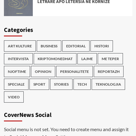
LETRARE APO LETËRSIA NË KORNIZË
Categories
ART KULTURE
BUSINESS
EDITORIAL
HISTORI
INTERVISTA
KRIPTOMONEDHAT
LAJME
ME TEPER
NJOFTIME
OPINION
PERSONALITETE
REPORTAZH
SPECIALE
SPORT
STORIES
TECH
TEKNOLOGJIA
VIDEO
CoverNews Social
Social menu is not set. You need to create menu and assign it