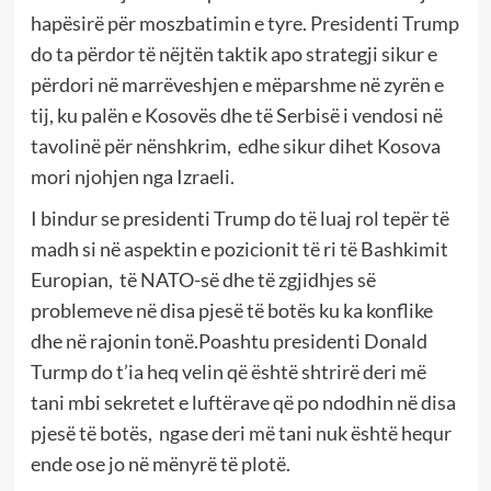
hapësirë për moszbatimin e tyre. Presidenti Trump
do ta përdor të nëjtën taktik apo strategji sikur e
përdori në marrëveshjen e mëparshme në zyrën e
tij, ku palën e Kosovës dhe të Serbisë i vendosi në
tavolinë për nënshkrim, edhe sikur dihet Kosova
mori njohjen nga Izraeli.
I bindur se presidenti Trump do të luaj rol tepër të
madh si në aspektin e pozicionit të ri të Bashkimit
Europian, të NATO-së dhe të zgjidhjes së
problemeve në disa pjesë të botës ku ka konflike
dhe në rajonin tonë.Poashtu presidenti Donald
Turmp do t’ia heq velin që është shtrirë deri më
tani mbi sekretet e luftërave që po ndodhin në disa
pjesë të botës, ngase deri më tani nuk është hequr
ende ose jo në mënyrë të plotë.