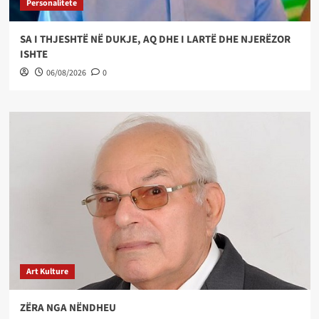
Personalitete
SA I THJESHTË NË DUKJE, AQ DHE I LARTË DHE NJERËZOR
ISHTE
06/08/2026
0
Art Kulture
ZËRA NGA NËNDHEU