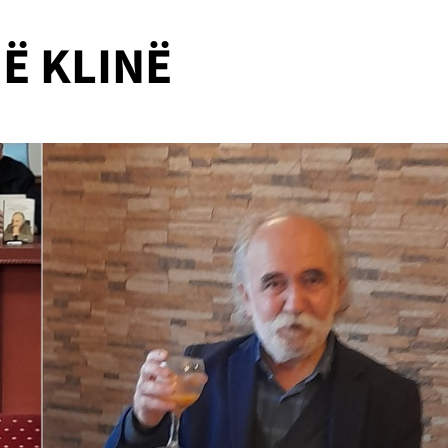
Ë KLINË