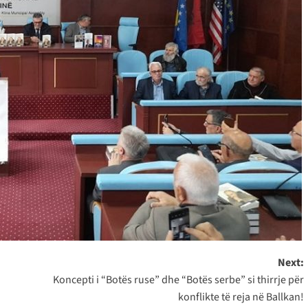
Next:
Koncepti i “Botës ruse” dhe “Botës serbe” si thirrje për
konflikte të reja në Ballkan!