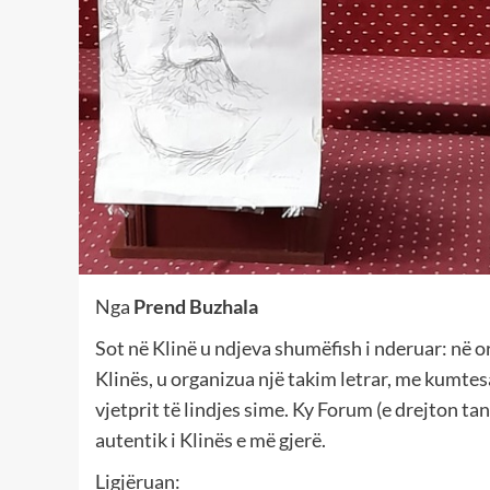
Nga
Prend Buzhala
Sot në Klinë u ndjeva shumëfish i nderuar: në o
Klinës, u organizua një takim letrar, me kumtes
vjetprit të lindjes sime. Ky Forum (e drejton ta
autentik i Klinës e më gjerë.
Ligjëruan: