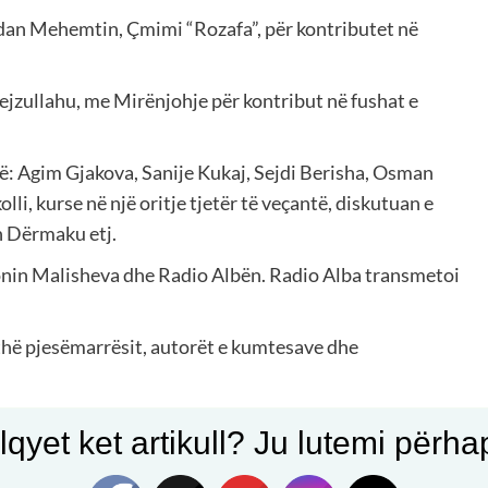
dan Mehemtin, Çmimi “Rozafa”, për kontributet në
ejzullahu, me Mirënjohje për kontribut në fushat e
ë: Agim Gjakova, Sanije Kukaj, Sejdi Berisha, Osman
li, kurse në një oritje tjetër të veçantë, diskutuan e
n Dërmaku etj.
onin Malisheva dhe Radio Albën. Radio Alba transmetoi
jithë pjesëmarrësit, autorët e kumtesave dhe
gjatë këtyre ditëve, pa pushim, më kanë uruar e përgëzuar!
qyet ket artikull? Ju lutemi përhapn
estiv kësaj ditëlindjeje!