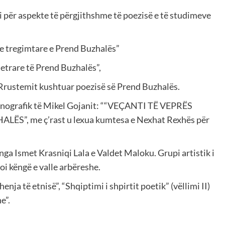
oi për aspekte të përgjithshme të poezisë e të studimeve
he tregimtare e Prend Buzhalës”
letrare të Prend Buzhalës”,
Rrustemit kushtuar poezisë së Prend Buzhalës.
monografik të Mikel Gojanit: ““VEÇANTI TË VEPRËS
, me ç’rast u lexua kumtesa e Nexhat Rexhës për
nga Ismet Krasniqi Lala e Valdet Maloku. Grupi artistik i
oi këngë e valle arbëreshe.
ja të etnisë”, “Shqiptimi i shpirtit poetik” (vëllimi II)
e”.