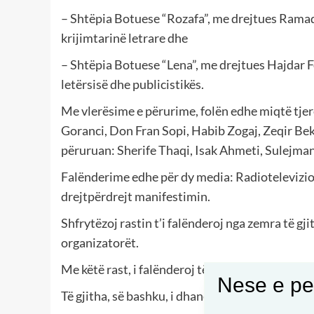
– Shtëpia Botuese “Rozafa”, me drejtues Rama
krijimtarinë letrare dhe
– Shtëpia Botuese “Lena”, me drejtues Hajdar F
letërsisë dhe publicistikës.
Me vlerësime e përurime, folën edhe miqtë tjer
Goranci, Don Fran Sopi, Habib Zogaj, Zeqir Bekol
përuruan: Sherife Thaqi, Isak Ahmeti, Sulejma
Falënderime edhe për dy media: Radiotelevizi
drejtpërdrejt manifestimin.
Shfrytëzoj rastin t’i falënderoj nga zemra të g
organizatorët.
Me këtë rast, i falënderoj të gjithë ata miq që 
Nese e pel
Të gjitha, së bashku, i dhanë kuptim e karakter f