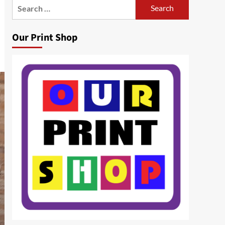
Search
for:
Our Print Shop