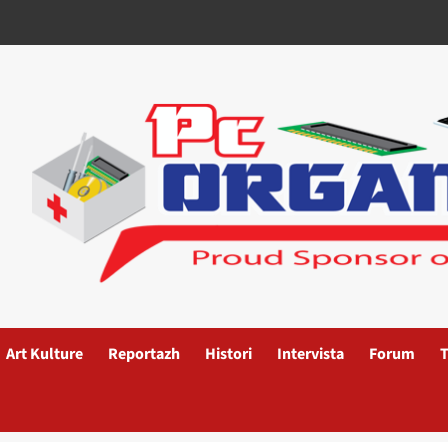
Art Kulture
Reportazh
Histori
Intervista
Forum
T