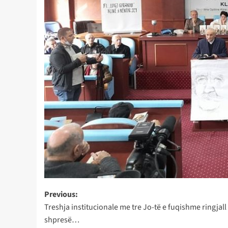
Post
Previous:
Treshja institucionale me tre Jo-të e fuqishme ringjall
navigation
shpresë…