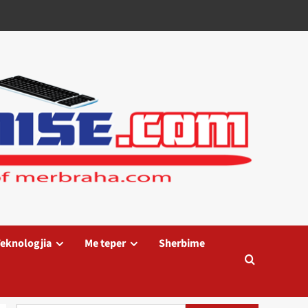
eknologjia
Me teper
Sherbime