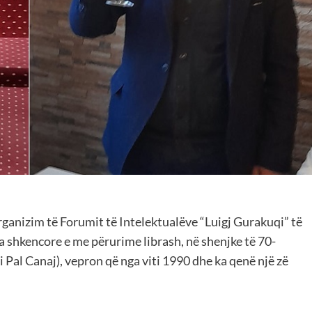
rganizim të Forumit të Intelektualëve “Luigj Gurakuqi” të
a shkencore e me përurime librash, në shenjke të 70-
ni Pal Canaj), vepron që nga viti 1990 dhe ka qenë një zë