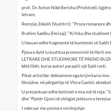
prof.. Dr Anton Nikë Berisha (Prishtinë), ligjër
letrare,
Remzije Zekolli (Vushtrri): “Proza romanore d
Rrahim Sadiku (Ferizaj): “Kritika dhe studimet 
U lexuan edhe fragmente të kumtesës së Sabit 
Pjesa e dytë iu kushtua promovimit të librit 
LETRARE DHE STUDIMORE TË PREND BUZHALËS”
këtë libër, kurse autori paraqiti një fjalë rasti.
Pikat artistike: deklamime nga krijimtaria ime, 
fëmijëve, në përgatitje të Vlora Gashit, ekzekut
U prezantuan edhe botimet e mia më të reja: “Shen
dhe “Pjetër Gjoni në shtigjet jetësore e terezian
I nderuar me çmime e mirënjohje: