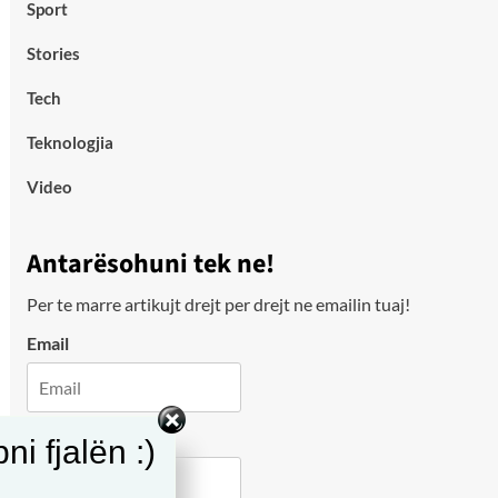
Sport
Stories
Tech
Teknologjia
Video
Antarësohuni tek ne!
Per te marre artikujt drejt per drejt ne emailin tuaj!
Email
City
i fjalën :)