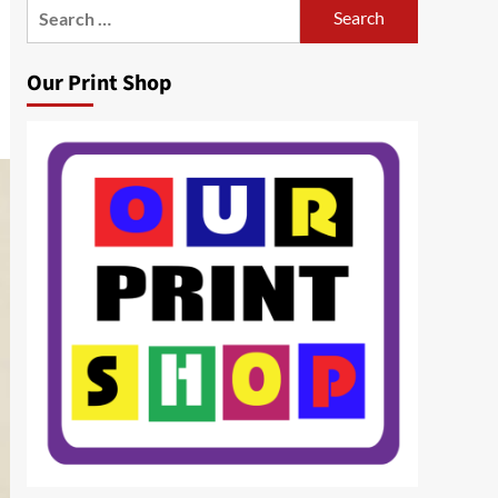
Search
for:
Our Print Shop