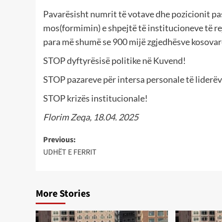
Pavarësisht numrit të votave dhe pozicionit pasz
mos(formimin) e shpejtë të institucioneve të r
para më shumë se 900 mijë zgjedhësve kosovar
STOP dyftyrësisë politike në Kuvend!
STOP pazareve për intersa personale të liderëv
STOP krizës institucionale!
Florim Zeqa, 18.04. 2025
Post
Previous:
UDHËT E FERRIT
navigation
More Stories