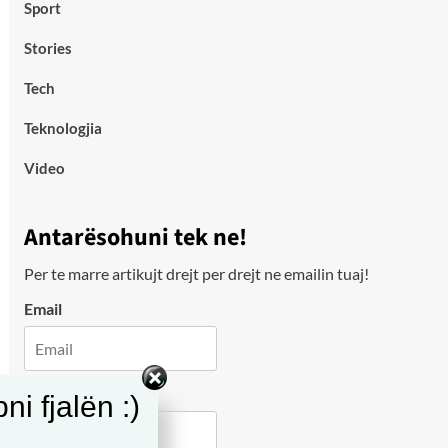
Sport
Stories
Tech
Teknologjia
Video
Antarësohuni tek ne!
Per te marre artikujt drejt per drejt ne emailin tuaj!
Email
City
i fjalën :)