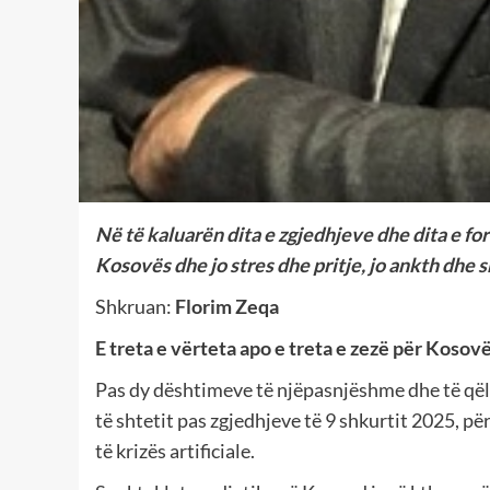
Në të kaluarën dita e zgjedhjeve dhe dita e fo
Kosovës dhe jo stres dhe pritje, jo ankth dhe
Shkruan:
Florim Zeqa
E treta e vërteta apo e treta e zezë për Kosov
Pas dy dështimeve të njëpasnjëshme dhe të qëll
të shtetit pas zgjedhjeve të 9 shkurtit 2025, p
të krizës artificiale.