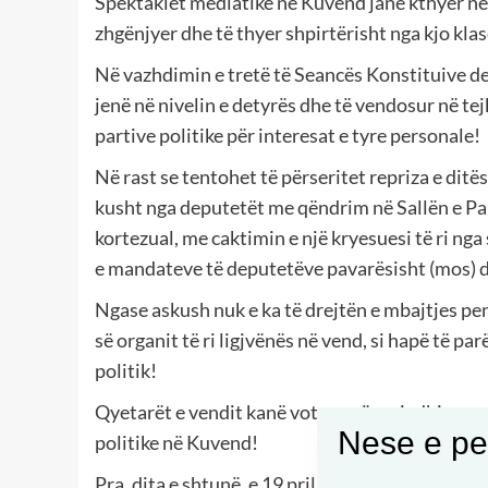
Spektaklet mediatike në Kuvend janë kthyer në 
zhgënjyer dhe të thyer shpirtërisht nga kjo kla
Në vazhdimin e tretë të Seancës Konstituive de
jenë në nivelin e detyrës dhe të vendosur në tejka
partive politike për interesat e tyre personale!
Në rast se tentohet të përseritet repriza e ditë
kusht nga deputetët me qëndrim në Sallën e Pa
kortezual, me caktimin e një kryesuesi të ri ng
e mandateve të deputetëve pavarësisht (mos) d
Ngase askush nuk e ka të drejtën e mbajtjes pen
së organit të ri ligjvënës në vend, si hapë të p
politik!
Qyetarët e vendit kanë votuar për zgjedhjen e n
Nese e pel
politike në Kuvend!
Pra, dita e shtunë, e 19 prillit 2025 duhet të je