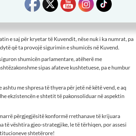
e zgjidhja është fare e thjeshtë! Pengesa teknike e
are lehtë, për të kaluar në pikën e dytë sipas rendit dhe
atin e saj për kryetar të Kuvendit, nëse nuk i ka numrat, pa
ë dytë që ta provojë sigurimin e shumicës në Kuvend.
e siguron shumicën parlamentare, atëherë me
jashtëzakonshme sipas afateve kushtetuese, pa e humbur
e ashtu me shpresa të thyera për jetë në këtë vend, e aq
dhe ekzistencën e shtetit të pakonsoliduar në aspektin
 marrë përgjegjësitë konformë rrethanave të krijuara
 të vështira gjeo-strategjike, le të tërhiqen, por assesi
titucioneve shtetërore!