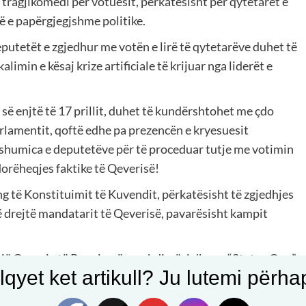
tragjikomedi për votuesit, përkatësisht për qytetarët e
së e papërgjegjshme politike.
putetët e zgjedhur me votën e lirë të qytetarëve duhet të
limin e kësaj krize artificiale të krijuar nga liderët e
s së enjtë të 17 prillit, duhet të kundërshtohet me çdo
rlamentit, qoftë edhe pa prezencën e kryesuesit
a shumica e deputetëve për të proceduar tutje me votimin
orëheqjes faktike të Qeverisë!
g të Konstituimit të Kuvendit, përkatësisht të zgjedhjes
arë drejtë mandatarit të Qeverisë, pavarësisht kampit
jë Qeverie të Re, e jo për vazhdimësi dhe as “Status Quo”
qyet ket artikull? Ju lutemi përhapn
të dita “D” e formimit të institucioneve shtetërore.