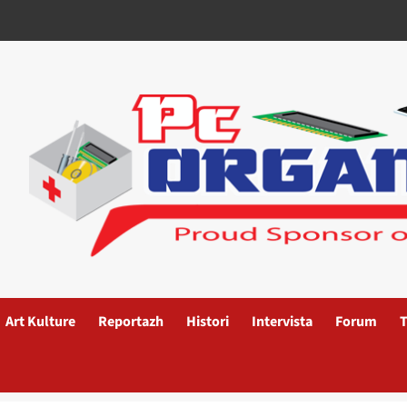
Art Kulture
Reportazh
Histori
Intervista
Forum
T