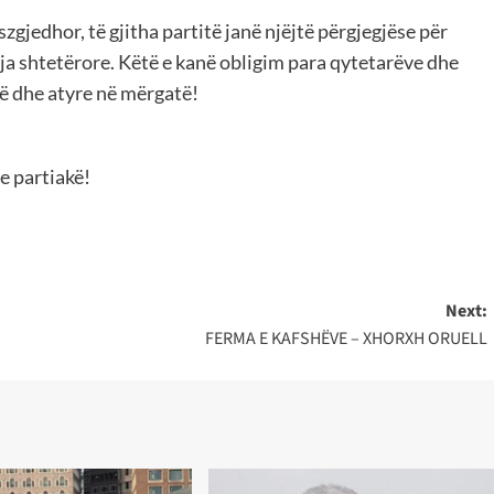
gjedhor, të gjitha partitë janë njëjtë përgjegjëse për
eja shtetërore. Këtë e kanë obligim para qytetarëve dhe
ë dhe atyre në mërgatë!
e partiakë!
Next:
FERMA E KAFSHËVE – XHORXH ORUELL