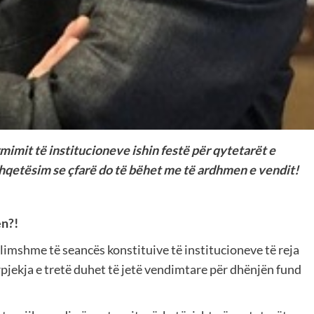
rmimit të institucioneve ishin festë për qytetarët e
 shqetësim se çfarë do të bëhet me të ardhmen e vendit!
ën?!
imshme të seancës konstituive të institucioneve të reja
ërpjekja e tretë duhet të jetë vendimtare për dhënjën fund