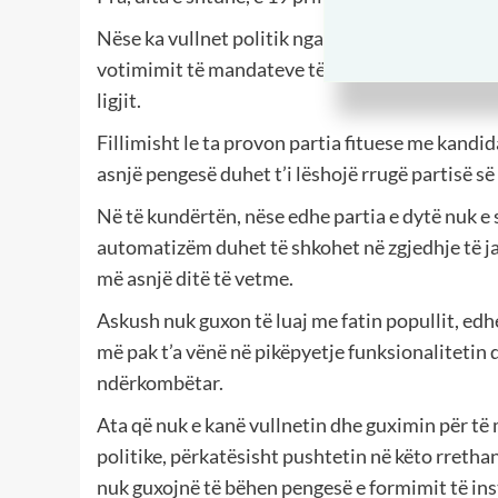
Nëse ka vullnet politik nga partitë parlamentar
votimimit të mandateve të deputetëve evitohet f
ligjit.
Fillimisht le ta provon partia fituese me kandid
asnjë pengesë duhet t’i lëshojë rrugë partisë s
Në të kundërtën, nëse edhe partia e dytë nuk 
automatizëm duhet të shkohet në zgjedhje të 
më asnjë ditë të vetme.
Askush nuk guxon të luaj me fatin popullit, edh
më pak t’a vënë në pikëpyetje funksionalitetin 
ndërkombëtar.
Ata që nuk e kanë vullnetin dhe guximin për të
politike, përkatësisht pushtetin në këto rrethana
nuk guxojnë të bëhen pengesë e formimit të ins