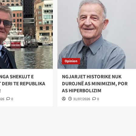
Opinion
NGA SHEKUJT E
NGJARJET HISTORIKE NUK
 DERI TE REPUBLIKA
DUROJNË AS MINIMIZIM, POR
R
AS HIPERBOLIZIM
026
0
31/07/2026
0