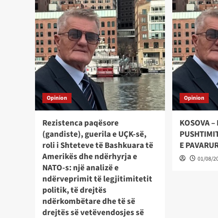
Opinion
Opinion
Rezistenca paqësore
KOSOVA – 
(gandiste), guerila e UÇK-së,
PUSHTIMIT
roli i Shteteve të Bashkuara të
E PAVARU
Amerikës dhe ndërhyrja e
01/08/2
NATO-s: një analizë e
ndërveprimit të legjitimitetit
politik, të drejtës
ndërkombëtare dhe të së
drejtës së vetëvendosjes së