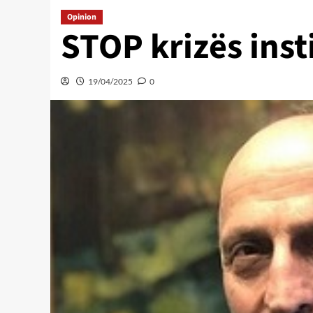
Opinion
STOP krizës inst
19/04/2025
0