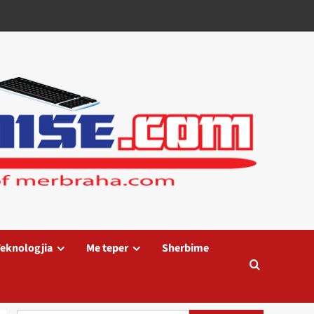
eknologjia
Me teper
Sherbime