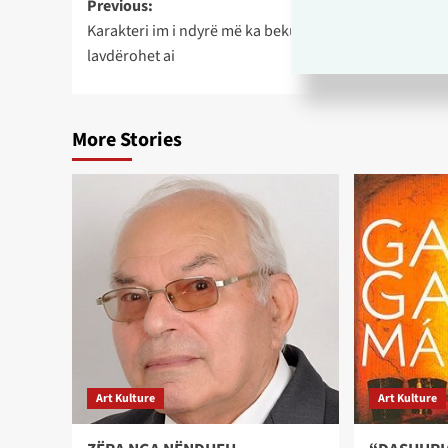
Post
Previous:
Karakteri im i ndyrë më ka bekuar me shumë përfitime
navigation
lavdërohet ai
More Stories
Art Kulture
Art Kulture