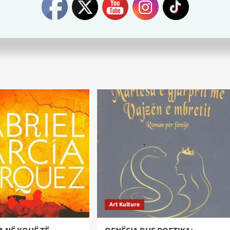
Next:
,
Prof. Pal Canaj, një emër i spikatur në rrafshin intelektual
dhe në atë edukativo-arsimor
Art Kulture