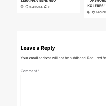
ZËRA NGA NËNDHEU
“DASHURI
KOLERËS”
06/08/2026
0
06/08/2
Leave a Reply
Your email address will not be published.
Required fi
Comment
*