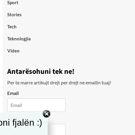
Sport
Stories
Tech
Teknologjia
Video
Antarësohuni tek ne!
Per te marre artikujt drejt per drejt ne emailin tuaj!
Email
City
i fjalën :)