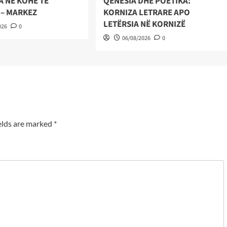
A NË KOHË TË
QENËSIA DHE POETIKA:
 – MARKEZ
KORNIZA LETRARE APO
LETËRSIA NË KORNIZË
026
0
06/08/2026
0
elds are marked
*