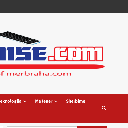
eknologjia
Me teper
Sherbime