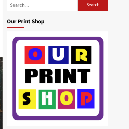
Search
for:
Our Print Shop