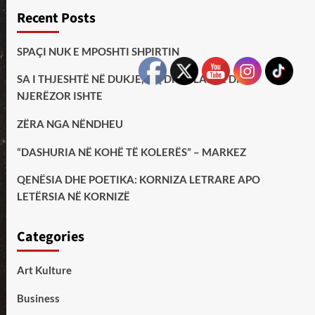
Recent Posts
SPAÇI NUK E MPOSHTI SHPIRTIN
SA I THJESHTË NË DUKJE, AQ DHE I LARTË DHE
NJERËZOR ISHTE
ZËRA NGA NËNDHEU
“DASHURIA NË KOHË TË KOLERËS” – MARKEZ
QENËSIA DHE POETIKA: KORNIZA LETRARE APO
LETËRSIA NË KORNIZË
Categories
Art Kulture
Business