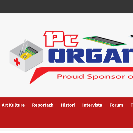
Art Kulture
Reportazh
Histori
Intervista
Forum
T