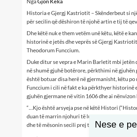
Nga
Gjon Keka
Historia e Gjergj Kastriotit – Skënderbeut si 
për secilin që dëshiron të njohë artin e tij të q
Dhe këtë nuk e them vetëm unë këtu, këtë e ka
historinë e jetës dhe veprës së Gjergj Kastriotit
Theodorum Funccium.
Duke ditur se vepra e Marin Barletit mbi jetën 
në shumë gjuhë botërore, përkthimi në gjuhën g
është botuar disa herë në gjermanisht, këtu po
Funccium i cili në fakt e ka përkthyer historinë
gjuhën gjermane në vitin 1606 dhe ai nënvizon
“…Kjo është arsyeja pse në këtë Histori (“Histo
duan të marrin njohuri të luftës mund të përfito
Nese e pel
dhe të mësonin secili prej tyre…”