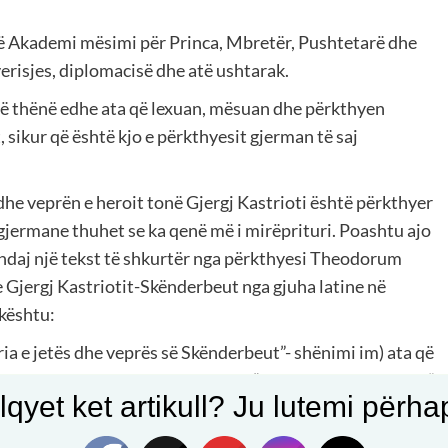
një Akademi mësimi për Princa, Mbretër, Pushtetarë dhe
everisjes, diplomacisë dhe atë ushtarak.
në thënë edhe ata që lexuan, mësuan dhe përkthyen
, sikur që është kjo e përkthyesit gjerman të saj
dhe veprën e heroit tonë Gjergj Kastrioti është përkthyer
jermane thuhet se ka qenë më i mirëprituri. Poashtu ajo
 ndaj një tekst të shkurtër nga përkthyesi Theodorum
 e Gjergj Kastriotit-Skënderbeut nga gjuha latine në
 kështu:
ria e jetës dhe veprës së Skënderbeut”- shënimi im) ata që
jnë aq sa do të përfitonin nga një “Academia rei militaris”,
qyet ket artikull? Ju lutemi përhapn