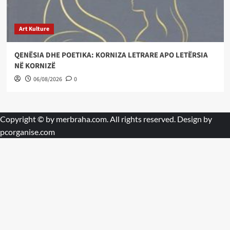
Art Kulture
QENËSIA DHE POETIKA: KORNIZA LETRARE APO LETËRSIA
NË KORNIZË
06/08/2026
0
Copyright © by
merbraha.com
. All rights reserved. Design by
pcorganise.com