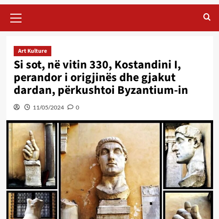
Primary
Menu
Art Kulture
Si sot, në vitin 330, Kostandini I,
perandor i origjinës dhe gjakut
dardan, përkushtoi Byzantium-in
11/05/2024
0