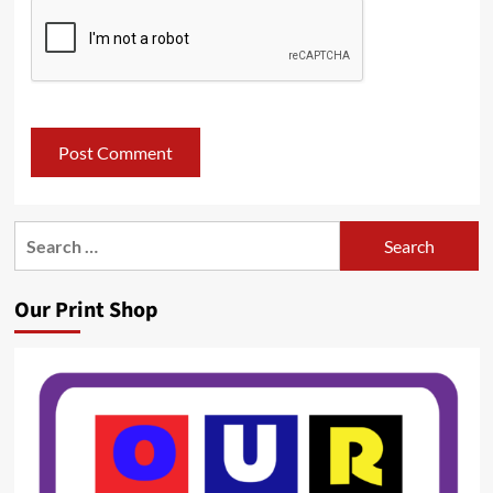
Search
for:
Our Print Shop