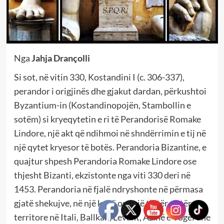
Nga
Jahja Drançolli
Si sot, në vitin 330, Kostandini I (c. 306-337),
perandor i origjinës dhe gjakut dardan, përkushtoi
Byzantium-in (Kostandinopojën, Stambollin e
sotëm) si kryeqytetin e ri të Perandorisë Romake
Lindore, një akt që ndihmoi në shndërrimin e tij në
një qytet kryesor të botës. Perandoria Bizantine, e
quajtur shpesh Perandoria Romake Lindore ose
thjesht Bizanti, ekzistonte nga viti 330 deri në
1453. Perandoria në fjalë ndryshonte në përmasa
gjatë shekujve, në një kohë ose një tjetër, zotëron
territore në Itali, Ballkan, Levant, Azinë e Vogël dhe