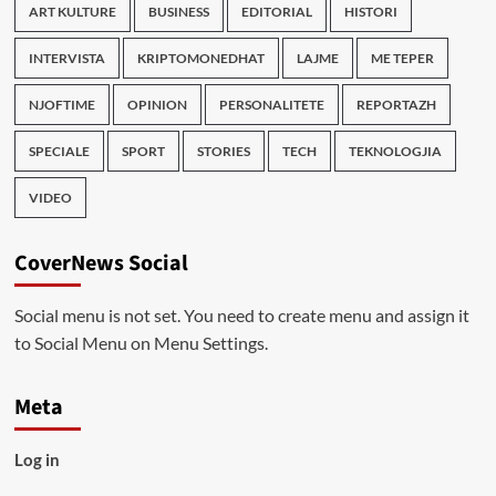
ART KULTURE
BUSINESS
EDITORIAL
HISTORI
INTERVISTA
KRIPTOMONEDHAT
LAJME
ME TEPER
NJOFTIME
OPINION
PERSONALITETE
REPORTAZH
SPECIALE
SPORT
STORIES
TECH
TEKNOLOGJIA
VIDEO
CoverNews Social
Social menu is not set. You need to create menu and assign it
to Social Menu on Menu Settings.
Meta
Log in