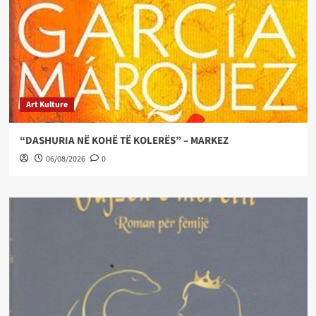
Art Kulture
“DASHURIA NË KOHË TË KOLERËS” – MARKEZ
06/08/2026
0