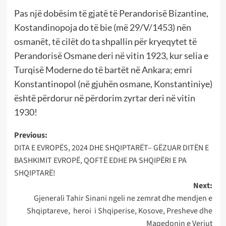
Pas një dobësim të gjatë të Perandorisë Bizantine,
Kostandinopoja do të bie (më 29/V/1453) nën
osmanët, të cilët do ta shpallin për kryeqytet të
Perandorisë Osmane deri në vitin 1923, kur selia e
Turqisë Moderne do të bartët në Ankara; emri
Konstantinopol (në gjuhën osmane, Konstantiniye)
është përdorur në përdorim zyrtar deri në vitin
1930!
Post
Previous:
DITA E EVROPËS, 2024 DHE SHQIPTARËT– GËZUAR DITËN E
navigation
BASHKIMIT EVROPË, QOFTË EDHE PA SHQIPËRI E PA
SHQIPTARË!
Next:
Gjenerali Tahir Sinani ngeli ne zemrat dhe mendjen e
Shqiptareve, heroi i Shqiperise, Kosove, Presheve dhe
Maqedonin e Veriut