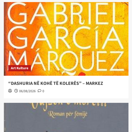
Art Kulture
“DASHURIA NË KOHË TË KOLERËS” – MARKEZ
06/08/2026
0