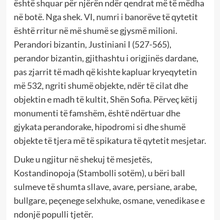
është shquar për njërën ndër qendrat më të mëdha
në botë. Nga shek. VI, numri i banorëve të qytetit
është rritur në më shumë se gjysmë milioni.
Perandori bizantin, Justiniani I (527-565),
perandor bizantin, gjithashtu i origjinës dardane,
pas zjarrit të madh që kishte kapluar kryeqytetin
më 532, ngriti shumë objekte, ndër të cilat dhe
objektin e madh të kultit, Shën Sofia. Përveç këtij
monumenti të famshëm, është ndërtuar dhe
gjykata perandorake, hipodromi si dhe shumë
objekte të tjera më të spikatura të qytetit mesjetar.
Duke u ngjitur në shekuj të mesjetës,
Kostandinopoja (Stambolli sotëm), u bëri ball
sulmeve të shumta sllave, avare, persiane, arabe,
bullgare, peçenege selxhuke, osmane, venedikase e
ndonjë populli tjetër.