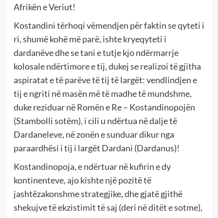
Afrikën e Veriut!
Kostandini tërhoqi vëmendjen për faktin se qyteti i
ri, shumë kohë më parë, ishte kryeqyteti i
dardanëve dhe se tani e tutje kjo ndërmarrje
kolosale ndërtimore e tij, dukej se realizoi të gjitha
aspiratat e të parëve të tij të largët: vendlindjen e
tij e ngriti në masën më të madhe të mundshme,
duke reziduar në Romën e Re – Kostandinopojën
(Stambolli sotëm), i cili u ndërtua në dalje të
Dardaneleve, në zonën e sunduar dikur nga
paraardhësi i tij i largët Dardani (Dardanus)!
Kostandinopoja, e ndërtuar në kufirin e dy
kontinenteve, ajo kishte një pozitë të
jashtëzakonshme strategjike, dhe gjatë gjithë
shekujve të ekzistimit të saj (deri në ditët e sotme),