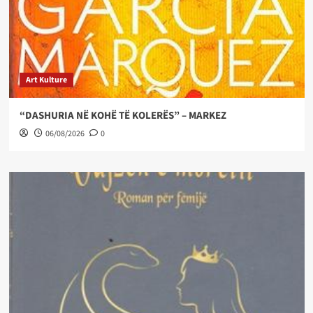
Art Kulture
“DASHURIA NË KOHË TË KOLERËS” – MARKEZ
06/08/2026
0