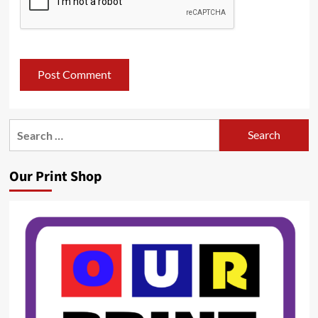
Search
for:
Our Print Shop