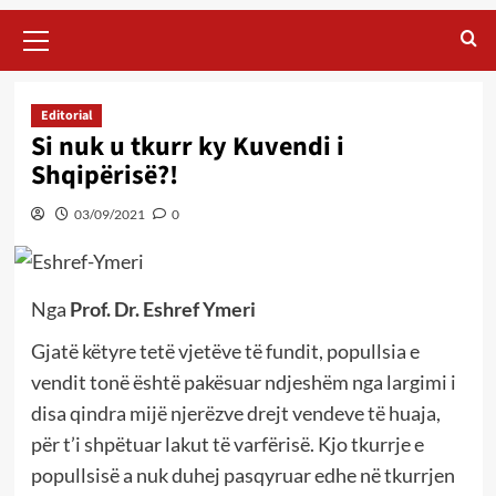
Primary
Menu
Editorial
Si nuk u tkurr ky Kuvendi i
Shqipërisë?!
03/09/2021
0
Nga
Prof. Dr. Eshref Ymeri
Gjatë këtyre tetë vjetëve të fundit, popullsia e
vendit tonë është pakësuar ndjeshëm nga largimi i
disa qindra mijë njerëzve drejt vendeve të huaja,
për t’i shpëtuar lakut të varfërisë. Kjo tkurrje e
popullsisë a nuk duhej pasqyruar edhe në tkurrjen