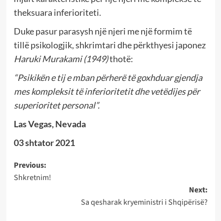
theksuara inferioriteti.
Duke pasur parasysh një njeri me një formim të
tillë psikologjik, shkrimtari dhe përkthyesi japonez
Haruki Murakami (1949)
thotë:
“Psikikën e tij e mban përherë të goxhduar gjendja
mes kompleksit të inferioritetit dhe vetëdijes për
superioritet personal”.
Las Vegas, Nevada
03 shtator 2021
Post
Previous:
Shkretnim!
navigation
Next:
Sa qesharak kryeministri i Shqipërisë?