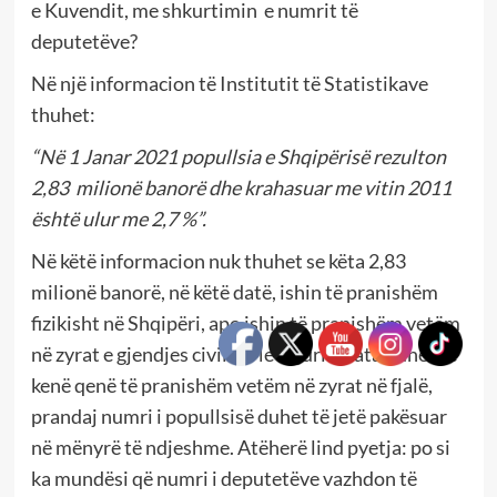
e Kuvendit, me shkurtimin e numrit të
deputetëve?
Në një informacion të Institutit të Statistikave
thuhet:
“Në 1 Janar 2021 popullsia e Shqipërisë rezulton
2,83 milionë banorë dhe krahasuar me vitin 2011
është ulur me 2,7 %”.
Në këtë informacion nuk thuhet se këta 2,83
milionë banorë, në këtë datë, ishin të pranishëm
fizikisht në Shqipëri, apo ishin të pranishëm vetëm
në zyrat e gjendjes civile. Me siguri që ata duhet të
kenë qenë të pranishëm vetëm në zyrat në fjalë,
prandaj numri i popullsisë duhet të jetë pakësuar
në mënyrë të ndjeshme. Atëherë lind pyetja: po si
ka mundësi që numri i deputetëve vazhdon të