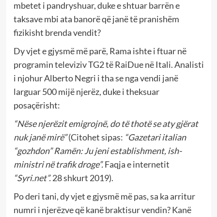
mbetet i pandryshuar, duke e shtuar barrën e
taksave mbi ata banorë që janë të pranishëm
fizikisht brenda vendit?
Dy vjet e gjysmë më parë, Rama ishte i ftuar në
programin televiziv TG2 të RaiDue në Itali. Analisti
i njohur Alberto Negri i tha se nga vendi janë
larguar 500 mijë njerëz, duke i theksuar
posaçërisht:
“Nëse njerëzit emigrojnë, do të thotë se aty gjërat
nuk janë mirë”
(Citohet sipas:
“Gazetari italian
“gozhdon” Ramën: Ju jeni establishment, ish-
ministri në trafik droge”.
Faqja e internetit
“Syri.net”.
28 shkurt 2019).
Po deri tani, dy vjet e gjysmë më pas, sa ka arritur
numri i njerëzve që kanë braktisur vendin? Kanë