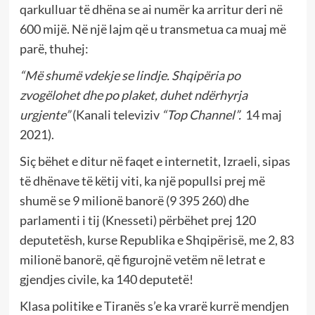
qarkulluar të dhëna se ai numër ka arritur deri në
600 mijë. Në një lajm që u transmetua ca muaj më
parë, thuhej:
“Më shumë vdekje se lindje. Shqipëria po
zvogëlohet dhe po plaket, duhet ndërhyrja
urgjente”
(Kanali televiziv
“Top Channel”.
14 maj
2021).
Siç bëhet e ditur në faqet e internetit, Izraeli, sipas
të dhënave të këtij viti, ka një popullsi prej më
shumë se 9 milionë banorë (9 395 260) dhe
parlamenti i tij (Knesseti) përbëhet prej 120
deputetësh, kurse Republika e Shqipërisë, me 2, 83
milionë banorë, që figurojnë vetëm në letrat e
gjendjes civile, ka 140 deputetë!
Klasa politike e Tiranës s’e ka vrarë kurrë mendjen