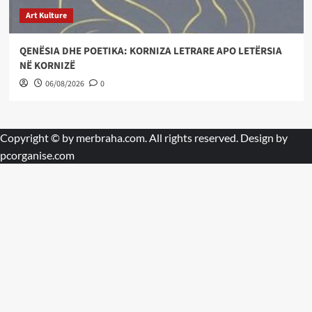
Art Kulture
QENËSIA DHE POETIKA: KORNIZA LETRARE APO LETËRSIA
NË KORNIZË
06/08/2026
0
Copyright © by
merbraha.com
. All rights reserved. Design by
pcorganise.com