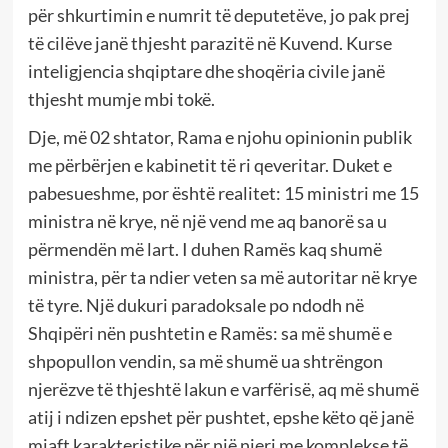
për shkurtimin e numrit të deputetëve, jo pak prej
të cilëve janë thjesht parazitë në Kuvend. Kurse
inteligjencia shqiptare dhe shoqëria civile janë
thjesht mumje mbi tokë.
Dje, më 02 shtator, Rama e njohu opinionin publik
me përbërjen e kabinetit të ri qeveritar. Duket e
pabesueshme, por është realitet: 15 ministri me 15
ministra në krye, në një vend me aq banorë sa u
përmendën më lart. I duhen Ramës kaq shumë
ministra, për ta ndier veten sa më autoritar në krye
të tyre. Një dukuri paradoksale po ndodh në
Shqipëri nën pushtetin e Ramës: sa më shumë e
shpopullon vendin, sa më shumë ua shtrëngon
njerëzve të thjeshtë lakun e varfërisë, aq më shumë
atij i ndizen epshet për pushtet, epshe këto që janë
mjaft karakteristike për një njeri me komplekse të