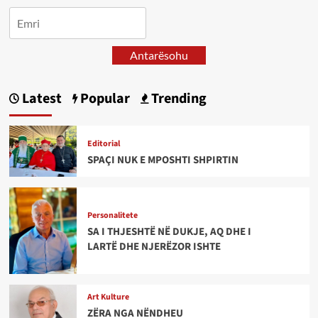
Antarësohu
Latest
Popular
Trending
Editorial
SPAÇI NUK E MPOSHTI SHPIRTIN
Personalitete
SA I THJESHTË NË DUKJE, AQ DHE I
LARTË DHE NJERËZOR ISHTE
Art Kulture
ZËRA NGA NËNDHEU