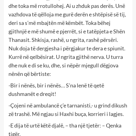
dhe toka më rrotullohej. Ai u zhduk pas derës. Unë
vazhdova të qëlloja me gurë derën e shtëpisë së tij,
deri sa s’më mbajtën më këmbët. Toka bëhej
gjithnjë e më shumë e pjerrët, si e tatëpjeta e Shën
Thanasit. Shkisja, rashë, u ngrita, rashë përsëri.
Nuk doja të dergjesha i përgjakur te dera e spiunit.
Kurrë në qelbësirat. U ngrita gjithë nerva. U turra
dhe nuk e di se ku, dhe, si nëpër mjegull dëgjova
nënën që bërtiste:
-Bir i nënës, bir i nënës… S’na lenë të qetë
dushmanët e dreqit!
-Çojeni në ambulancë ç’e tarnanisti,- u grind dikush
zë trashë. Më ngjau si Haxhi buça, korrieri i lagjes.
-E dija të urtë këtë djalë, – tha një tjetër: – Qenka
tigër.