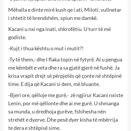
Mëhalla e dinte mirë kush qe i ati, Miloti, vullnetar
i shtetit të brendshëm, spiun me damkë.
Kacani u nxi nga inati, shkrofëtiu. U turr të më
godiste.
-Kujt i thua kështu o mut i mutit?!
-Ty të them,- dhe I flaka topin në fytyrë. Ai u pengua
me këmbët e veta dhe ra sa gjatë gjerë në fushë. Ja
krisa vrapit drejt së përpjetës që çonte në shtëpinë
time. E dija që Kacani si dem, më bluante.
-Bjeri ore, qëlloje me gurë,- zë ngjirur Kacani nxiste
Lenin, por më qëllonte dhe ai me gurë. U shmanga
sa munda, u dredhoja gurëve, fshihesha nën
strehët e dyerve. Dhe pesë dyer kisha të mbërrija
te dera e shtëpisë sime.