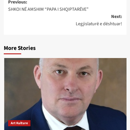
Post
Previous:
SHKOI NË AMSHIM “PAPA I SHQIPTARËVE”
navigation
Next:
Legjislaturë e dështuar!
More Stories
Art Kulture