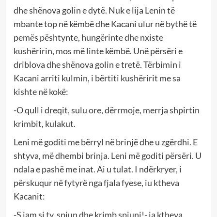
dhe shënova golin e dytë. Nuk e lija Lenin të
mbante top në këmbë dhe Kacani ulur në bythë të
pemës pështynte, hungërinte dhe nxiste
kushëririn, mos më linte këmbë. Unë përsëri e
driblova dhe shënova golin e tretë. Tërbimin i
Kacani arriti kulmin, i bërtiti kushëririt me sa
kishte në kokë:
-O qull i dreqit, sulu ore, dërrmoje, merrja shpirtin
krimbit, kulakut.
Leni më goditi me bërryl në brinjë dhe u zgërdhi. E
shtyva, më dhembi brinja. Leni më goditi përsëri. U
ndala e pashë me inat. Ai u tulat. I ndërkryer, i
përskuqur në fytyrë nga fjala fyese, iu ktheva
Kacanit:
-S jam si ty, spiun dhe krimb spiuni!- ia ktheva.