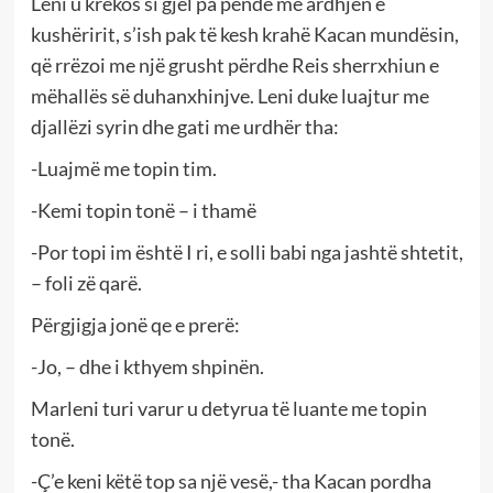
Leni u krekos si gjel pa pendë me ardhjen e
kushëririt, s’ish pak të kesh krahë Kacan mundësin,
që rrëzoi me një grusht përdhe Reis sherrxhiun e
mëhallës së duhanxhinjve. Leni duke luajtur me
djallëzi syrin dhe gati me urdhër tha:
-Luajmë me topin tim.
-Kemi topin tonë – i thamë
-Por topi im është I ri, e solli babi nga jashtë shtetit,
– foli zë qarë.
Përgjigja jonë qe e prerë:
-Jo, – dhe i kthyem shpinën.
Marleni turi varur u detyrua të luante me topin
tonë.
-Ç’e keni këtë top sa një vesë,- tha Kacan pordha