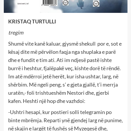
KRISTAQ TURTULLI
tregim
Shumë vite kanë kaluar, gjysmë shekull por e, sot e
kësaj dite më përvëlon faqja nga shuplaka e parë
dhe e fundit e tim ati. Ati im ndjesë pastë ishte
burrë i heshtur, fjalëpakë veç, kishte dorë të rëndë.
Im atë mdërroi jetë herët, kur isha ushtar, larg, në
shërbim. Më ngeli peng, s’ e gjeta gjallë, t’i merrja
uratën,- foli trishtueshëm Nestori dhe, gjerbi
kafen. Heshti një hop dhe vazhdoi:
-Ushtri hesapi, kur postieri solli telegramin po
binte mbrëmja. Reparti ynë gjendej larg në punime,
në skajin e largët të fushës së Myzeqesë dhe,