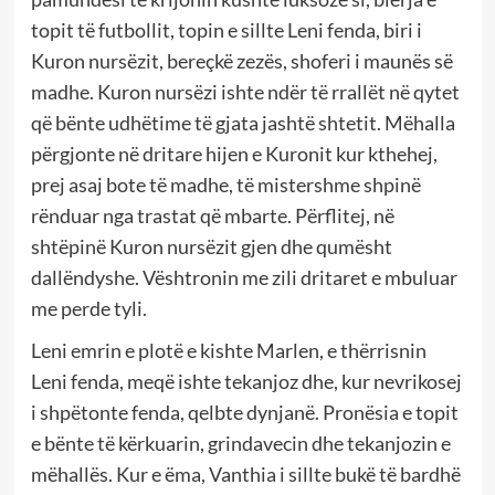
topit të futbollit, topin e sillte Leni fenda, biri i
Kuron nursëzit, bereçkë zezës, shoferi i maunës së
madhe. Kuron nursëzi ishte ndër të rrallët në qytet
që bënte udhëtime të gjata jashtë shtetit. Mëhalla
përgjonte në dritare hijen e Kuronit kur kthehej,
prej asaj bote të madhe, të mistershme shpinë
rënduar nga trastat që mbarte. Përflitej, në
shtëpinë Kuron nursëzit gjen dhe qumësht
dallëndyshe. Vështronin me zili dritaret e mbuluar
me perde tyli.
Leni emrin e plotë e kishte Marlen, e thërrisnin
Leni fenda, meqë ishte tekanjoz dhe, kur nevrikosej
i shpëtonte fenda, qelbte dynjanë. Pronësia e topit
e bënte të kërkuarin, grindavecin dhe tekanjozin e
mëhallës. Kur e ëma, Vanthia i sillte bukë të bardhë