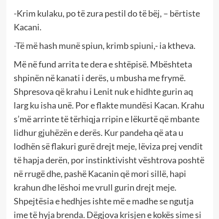
-Krim kulaku, po të zura pestil do të bëj, – bërtiste
Kacani.
-Të më hash munë spiun, krimb spiuni,- ia ktheva.
Më në fund arrita te dera e shtëpisë. Mbështeta
shpinën në kanati i derës, u mbusha me frymë.
Shpresova që krahu i Lenit nuk e hidhte gurin aq
larg ku isha unë. Por e flakte mundësi Kacan. Krahu
s’më arrinte të tërhiqja rripin e lëkurtë që mbante
lidhur gjuhëzën e derës. Kur pandeha që ata u
lodhën së flakuri gurë drejt meje, lëviza prej vendit
të hapja derën, por instinktivisht vështrova poshtë
në rrugë dhe, pashë Kacanin që mori sillë, hapi
krahun dhe lëshoi me vrull gurin drejt meje.
Shpejtësia e hedhjes ishte më e madhe se ngutja
ime të hyja brenda. Dëgjova krisjen e kokës sime si