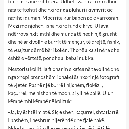
fund mos më rrihte era. Udhëtova duke u dredhur
nga të ftohtit dhe nxirë nga pluhuri i qymyrit që
ngrihej duman. Mbërrita kur babën po e varrosnin.
Mezi më njohën, isha nxirë fund e krye. U lava,
ndërrova nxitimthi dhe munda të hedh një grusht
dhe në arkivolin e burrit të mençur, të drejtë, fisnik,
të vuajtur që më bëri kokën. Thonë s’ka si nëna dhe
është e vërtetë, por dhe si babai nuk ka.
Nestori u kollit, la filxhanin e kafes në tavolinë dhe
nga xhepi brendshëm i xhaketës nxori një fotografi
të vjetër. Pashë një burrë i hijshëm, flokëzi ,
kaçurrel, me nishan të madh, si yll në ballë. Ulur
këmbë mbi këmbë në kolltuk:
-Ja, ky është im atë. Siç e sheh, kaçurrel, shtatlartë,
i pashëm, i heshtur, hijerëndë dhe fjalë pakë.
Ndoshta vuajtja dhe persekutimi e bëri të tillë.