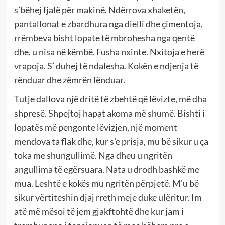
s’bëhej fjalë për makinë. Ndërrova xhaketën,
pantallonat e zbardhura nga dielli dhe çimentoja,
rrëmbeva bisht lopate të mbrohesha nga qentë
dhe, u nisa në këmbë. Fusha nxinte. Nxitoja e herë
vrapoja. S’ duhej të ndalesha. Kokën e ndjenja të
rënduar dhe zëmrën lënduar.
Tutje dallova një dritë të zbehtë që lëvizte, më dha
shpresë. Shpejtoj hapat akoma më shumë. Bishti i
lopatës më pengonte lëvizjen, një moment
mendova ta flak dhe, kur s’e prisja, mu bë sikur u ça
toka me shungullimë. Nga dheu u ngritën
angullima të egërsuara. Nata u drodh bashkë me
mua. Leshtë e kokës mu ngritën përpjetë. M’u bë
sikur vërtiteshin djaj rreth meje duke ulëritur. Im
atë më mësoi të jem gjakftohtë dhe kur jam i