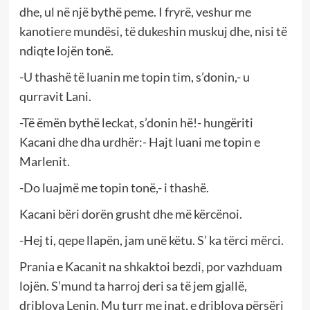
dhe, ul në një bythë peme. I fryrë, veshur me
kanotiere mundësi, të dukeshin muskuj dhe, nisi të
ndiqte lojën tonë.
-U thashë të luanin me topin tim, s’donin,- u
qurravit Lani.
-Të ëmën bythë leckat, s’donin hë!- hungëriti
Kacani dhe dha urdhër:- Hajt luani me topin e
Marlenit.
-Do luajmë me topin tonë,- i thashë.
Kacani bëri dorën grusht dhe më kërcënoi.
-Hej ti, qepe llapën, jam unë këtu. S’ ka tërci mërci.
Prania e Kacanit na shkaktoi bezdi, por vazhduam
lojën. S’mund ta harroj deri sa të jem gjallë,
driblova Lenin. Mu turr me inat, e driblova përsëri