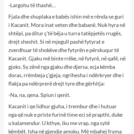
-Largohu të thashë…
Fjala dhe shuplaka e babës ishin më e rënda se guri
i Kacanit. Mora inat veten dhe babanë. Nuk hyra në
shtëpi, pa ditur ç’të bëja u turra tatëpjetës rrugës,
drejt sheshit. Si në mjegull pashë fytyrat e
zverdhuar të shokëve dhe fytyrën e përskuqur të
Kacanit. Gjaku më binte rrëke, në fytyrë, në qafë, në
gjoks. Sy zënë nga gjaku dhe djersa, ecja këmba
doras, rrëmbeja ç’gjeja, ngrihesha i ndërkryer dhe i
flakja pa ndërprerë drejt tyre dhe gërhitja:
-Na, na, qena. Spiun i qenit.
Kacanit i qe lidhur gjuha, i trembur dhe i hutuar
nga që nuk e priste furinë time eci së prapthi, duke
u kalamendur. U kthye, iku me vrap, nga sytë
këmbët. Isha në gjendje amoku. Më mbahej fryma