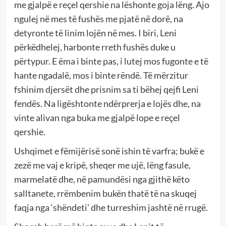
me gjalpë e reçel qershie na lëshonte goja lëng. Ajo
ngulej në mes të fushës me pjatë në dorë, na
detyronte të linim lojën në mes. I biri, Leni
përkëdhelej, harbonte rreth fushës duke u
përtypur. E ëma i binte pas, i lutej mos fugonte e të
hante ngadalë, mos i binte rëndë. Të mërzitur
fshinim djersët dhe prisnim sa ti bëhej qejfi Leni
fendës. Na ligështonte ndërprerja e lojës dhe, na
vinte alivan nga buka me gjalpë lope e reçel
qershie.
Ushqimet e fëmijërisë sonë ishin të varfra; bukë e
zezë me vaj e kripë, sheqer me ujë, lëng fasule,
marmelatë dhe, në pamundësi nga gjithë këto
salltanete, rrëmbenim bukën thatë të na skuqej
faqja nga ‘shëndeti’ dhe turreshim jashtë në rrugë.