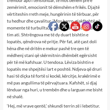
trembur apo i tensionuar, të mos bëhem pre e
zemërimit, emocionit të dëmshëm e frikës. Djajtë
vërtiteshin rreth meje, hungërinin të tërbuar, për
tu hedhur dhe çavalitur. ‘Mos harro, gjakftohtë në
momente të turbullta’, mu bë sikur dëgjova zërin e
tim ati. Shtrëngova me të dy duart bishtin e
lopatës, qëndrova në pritje. Për fat, atë çast doli
hëna dhe në dritën e mekur pashë tre qen të
mëdhenj stani që skërmitnin dhëmbët egërsisht
për të më kafshuar. U tendosa. Lëviza bishtin e
lopatës me shpejtësi lart e poshtë. Ndjeva që druri
hasi të diçka të fortë si kockë, kërcitje, krakërimë e
më pas angullima të përvajtuara. Kafshët, si djaj
lënduar nga huri, u trembën dhe u larguan me bisht
në shalë.
‘Hej, më vrave qentë,’ shkundi terrin zë i lebetitur.