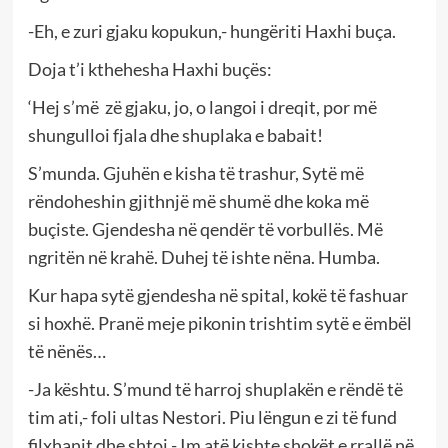
-Eh, e zuri gjaku kopukun,- hungëriti Haxhi buça.
Doja t’i kthehesha Haxhi buçës:
‘Hej s’më zë gjaku, jo, o langoi i dreqit, por më
shungulloi fjala dhe shuplaka e babait!
S’munda. Gjuhën e kisha të trashur, Sytë më
rëndoheshin gjithnjë më shumë dhe koka më
buçiste. Gjendesha në qendër të vorbullës. Më
ngritën në krahë. Duhej të ishte nëna. Humba.
Kur hapa sytë gjendesha në spital, kokë të fashuar
si hoxhë. Pranë meje pikonin trishtim sytë e ëmbël
të nënës…
-Ja kështu. S’mund të harroj shuplakën e rëndë të
tim ati,- foli ultas Nestori. Piu lëngun e zi të fund
filxhanit dhe shtoi.- Im atë kishte shokët e rrallë në