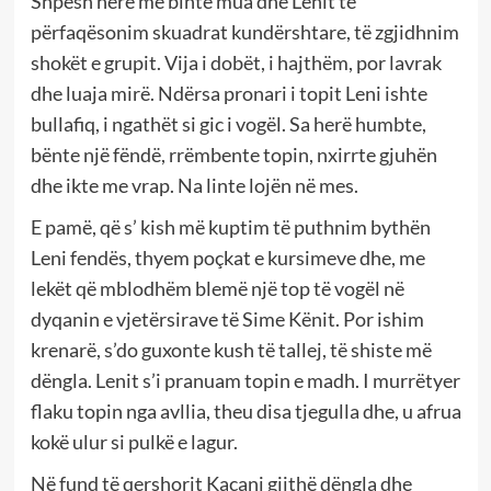
Shpesh herë më binte mua dhe Lenit të
përfaqësonim skuadrat kundërshtare, të zgjidhnim
shokët e grupit. Vija i dobët, i hajthëm, por lavrak
dhe luaja mirë. Ndërsa pronari i topit Leni ishte
bullafiq, i ngathët si gic i vogël. Sa herë humbte,
bënte një fëndë, rrëmbente topin, nxirrte gjuhën
dhe ikte me vrap. Na linte lojën në mes.
E pamë, që s’ kish më kuptim të puthnim bythën
Leni fendës, thyem poçkat e kursimeve dhe, me
lekët që mblodhëm blemë një top të vogël në
dyqanin e vjetërsirave të Sime Kënit. Por ishim
krenarë, s’do guxonte kush të tallej, të shiste më
dëngla. Lenit s’i pranuam topin e madh. I murrëtyer
flaku topin nga avllia, theu disa tjegulla dhe, u afrua
kokë ulur si pulkë e lagur.
Në fund të qershorit Kacani gjithë dëngla dhe