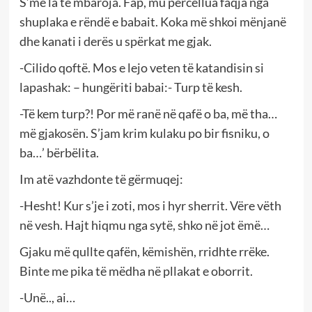
S’më la të mbaroja. Fap, mu përcëllua faqja nga
shuplaka e rëndë e babait. Koka më shkoi mënjanë
dhe kanati i derës u spërkat me gjak.
-Cilido qoftë. Mos e lejo veten të katandisin si
lapashak: – hungëriti babai:- Turp të kesh.
-Të kem turp?! Por më ranë në qafë o ba, më tha…
më gjakosën. S’jam krim kulaku po bir fisniku, o
ba…’ bërbëlita.
Im atë vazhdonte të gërmuqej:
-Hesht! Kur s’je i zoti, mos i hyr sherrit. Vëre vëth
në vesh. Hajt hiqmu nga sytë, shko në jot ëmë…
Gjaku më qullte qafën, këmishën, rridhte rrëke.
Binte me pika të mëdha në pllakat e oborrit.
-Unë.., ai…