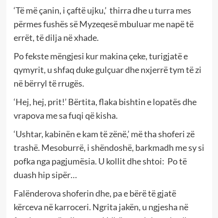
‘Të më çanin, i çaftë ujku,’ thirra dhe u turra mes
përmes fushës së Myzeqesë mbuluar me napë të
errët, të dilja në xhade.
Po fekste mëngjesi kur makina çeke, turigjatë e
qymyrit, u shfaq duke gulçuar dhe nxjerrë tym të zi
në bërryl të rrugës.
‘Hej, hej, prit!’ Bërtita, flaka bishtin e lopatës dhe
vrapova me sa fuqi që kisha.
‘Ushtar, kabinën e kam të zënë,’ më tha shoferi zë
trashë. Mesoburrë, i shëndoshë, barkmadh me sy si
pofka nga pagjumësia. U kollit dhe shtoi: Po të
duash hip sipër…
Falënderova shoferin dhe, pa e bërë të gjatë
kërceva në karroceri. Ngrita jakën, u ngjesha në