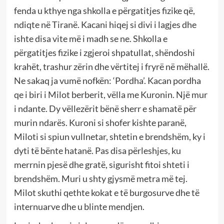
fenda u kthye nga shkolla e përgatitjes fizike që,
ndiqte në Tiranë. Kacani hiqej si divi i lagjes dhe
ishte disa vite më i madh se ne. Shkolla e
përgatitjes fizike i zgjeroi shpatullat, shëndoshi
krahët, trashur zërin dhe vërtitej i fryrë në mëhallë.
Ne sakaq ja vumë nofkën: ‘Pordha’. Kacan pordha
qe i biri i Milot berberit, vëlla me Kuronin. Një mur
i ndante. Dy vëllezërit bënë sherr e shamatë për
murin ndarës. Kuroni si shofer kishte paranë,
Miloti si spiun vullnetar, shtetin e brendshëm, ky i
dyti të bënte hatanë. Pas disa përleshjes, ku
merrnin pjesë dhe gratë, sigurisht fitoi shteti i
brendshëm. Muri u shty gjysmë metra më tej.
Milot skuthi qethte kokat e të burgosurve dhe të
internuarve dhe u blinte mendjen.