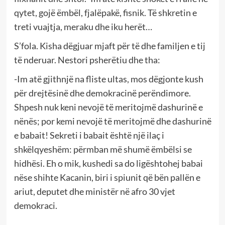
qytet, gojë ëmbël, fjalëpakë, fisnik. Të shkretin e
treti vuajtja, meraku dhe iku herët…
S’fola. Kisha dëgjuar mjaft për të dhe familjen e tij
të nderuar. Nestori psherëtiu dhe tha:
-Im atë gjithnjë na fliste ultas, mos dëgjonte kush
për drejtësinë dhe demokracinë perëndimore.
Shpesh nuk keni nevojë të meritojmë dashurinë e
nënës; por kemi nevojë të meritojmë dhe dashurinë
e babait! Sekreti i babait është një ilaç i
shkëlqyeshëm: përmban më shumë ëmbëlsi se
hidhësi. Eh o mik, kushedi sa do ligështohej babai
nëse shihte Kacanin, biri i spiunit që bën pallën e
ariut, deputet dhe ministër në afro 30 vjet
demokraci.