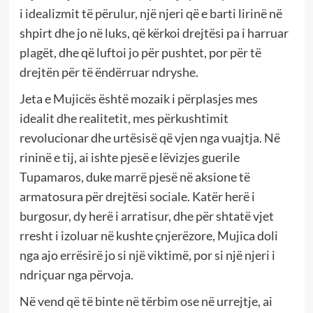
i idealizmit të përulur, një njeri që e barti lirinë në
shpirt dhe jo në luks, që kërkoi drejtësi pa i harruar
plagët, dhe që luftoi jo për pushtet, por për të
drejtën për të ëndërruar ndryshe.
Jeta e Mujicës është mozaik i përplasjes mes
idealit dhe realitetit, mes përkushtimit
revolucionar dhe urtësisë që vjen nga vuajtja. Në
rininë e tij, ai ishte pjesë e lëvizjes guerile
Tupamaros, duke marrë pjesë në aksione të
armatosura për drejtësi sociale. Katër herë i
burgosur, dy herë i arratisur, dhe për shtatë vjet
rresht i izoluar në kushte çnjerëzore, Mujica doli
nga ajo errësirë jo si një viktimë, por si një njeri i
ndriçuar nga përvoja.
Në vend që të binte në tërbim ose në urrejtje, ai