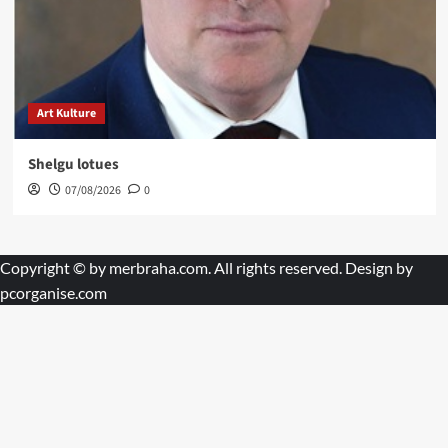
Art Kulture
Shelgu lotues
07/08/2026
0
Copyright © by
merbraha.com
. All rights reserved. Design by
pcorganise.com