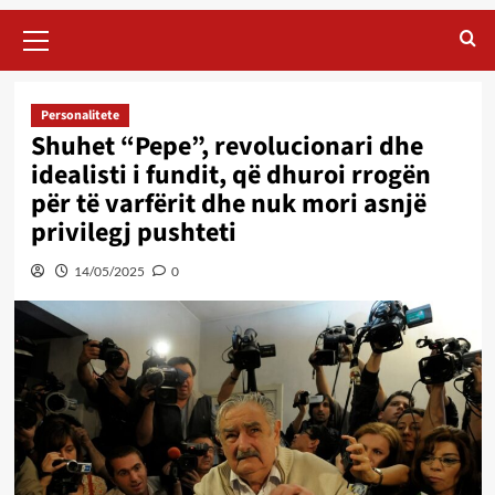
Primary
Menu
Personalitete
Shuhet “Pepe”, revolucionari dhe
idealisti i fundit, që dhuroi rrogën
për të varfërit dhe nuk mori asnjë
privilegj pushteti
14/05/2025
0