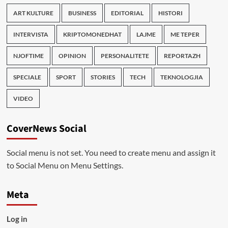
ART KULTURE
BUSINESS
EDITORIAL
HISTORI
INTERVISTA
KRIPTOMONEDHAT
LAJME
ME TEPER
NJOFTIME
OPINION
PERSONALITETE
REPORTAZH
SPECIALE
SPORT
STORIES
TECH
TEKNOLOGJIA
VIDEO
CoverNews Social
Social menu is not set. You need to create menu and assign it
to Social Menu on Menu Settings.
Meta
Log in