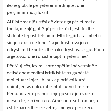
ikonë globale për jetesën me dinjitet dhe
përçmimin ndaj luksit.
Ai fliste me një urtësi që vinte nga përjetimet e
thella, me një gjuhë që prekte të thjeshtin dhe
sfidonte të pushtetshmin. Mbi të gjitha, ai mbeti i
sinqertë deri në fund: “Ia përkushtova jetën
ndryshimit të botës dhe nuk ndryshova asgjë. Por u
argëtova… dhe i dhashë kuptim jetës sime.”
Për Mujicën, leximi ishte shpëtimi në vetminë e
qelisë dhe mendimi kritik ishte rruga për të
mbijetuar si njeri. Ai nuk e glorifikoi kurrë
dhimbjen, as nuk u mbështoll në viktimizim.
Përkundrazi, e pranoi si një pjesë të jetës që të
mëson të jesh i vërtetë. Ai besonte se hakmarrja
është barrë dhe se e vetmja mënyrë për të ecur