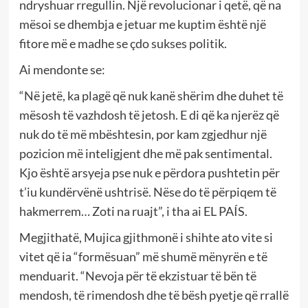
ndryshuar rregullin. Një revolucionar i qetë, që na
mësoi se dhembja e jetuar me kuptim është një
fitore më e madhe se çdo sukses politik.
Ai mendonte se:
“Në jetë, ka plagë që nuk kanë shërim dhe duhet të
mësosh të vazhdosh të jetosh. E di që ka njerëz që
nuk do të më mbështesin, por kam zgjedhur një
pozicion më inteligjent dhe më pak sentimental.
Kjo është arsyeja pse nuk e përdora pushtetin për
t’iu kundërvënë ushtrisë. Nëse do të përpiqem të
hakmerrem… Zoti na ruajt”, i tha ai EL PAÍS.
Megjithatë, Mujica gjithmonë i shihte ato vite si
vitet që ia “formësuan” më shumë mënyrën e të
menduarit. “Nevoja për të ekzistuar të bën të
mendosh, të rimendosh dhe të bësh pyetje që rrallë