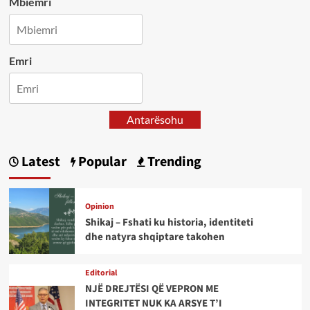
Mbiemri
Emri
Antarësohu
Latest
Popular
Trending
Opinion
Shikaj – Fshati ku historia, identiteti
dhe natyra shqiptare takohen
Editorial
NJË DREJTËSI QË VEPRON ME
INTEGRITET NUK KA ARSYE T’I