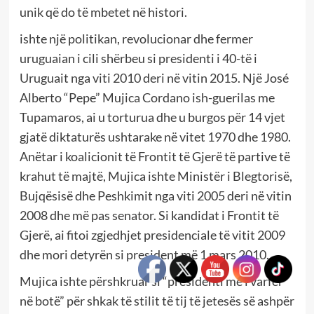
unik që do të mbetet në histori.
ishte një politikan, revolucionar dhe fermer
uruguaian i cili shërbeu si presidenti i 40-të i
Uruguait nga viti 2010 deri në vitin 2015. Një José
Alberto “Pepe” Mujica Cordano ish-guerilas me
Tupamaros, ai u torturua dhe u burgos për 14 vjet
gjatë diktaturës ushtarake në vitet 1970 dhe 1980.
Anëtar i koalicionit të Frontit të Gjerë të partive të
krahut të majtë, Mujica ishte Ministër i Blegtorisë,
Bujqësisë dhe Peshkimit nga viti 2005 deri në vitin
2008 dhe më pas senator. Si kandidat i Frontit të
Gjerë, ai fitoi zgjedhjet presidenciale të vitit 2009
dhe mori detyrën si president më 1 mars 2010.
Mujica ishte përshkruar si “presidenti më i varfër
në botë” për shkak të stilit të tij të jetesës së ashpër