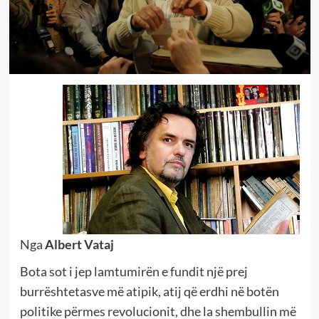
Nga
Albert Vataj
Bota sot i jep lamtumirën e fundit një prej
burrështetasve më atipik, atij që erdhi në botën
politike përmes revolucionit, dhe la shembullin më