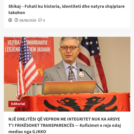
Shikaj – Fshati ku historia, identiteti dhe natyra shqiptare
takohen
08/08/2026
0
Editorial
NJË DREJTËSI QË VEPRON ME INTEGRITET NUK KA ARSYE
T’I FRIKËSOHET TRANSPARENCËS — Kufizimet e reja ndaj
medias nga GJKKO