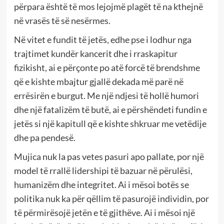
përpara është të mos lejojmë plagët të na kthejnë
në vrasës të së nesërmes.
Në vitet e fundit të jetës, edhe pse i lodhur nga
trajtimet kundër kancerit dhe i rraskapitur
fizikisht, ai e përçonte po atë forcë të brendshme
që e kishte mbajtur gjallë dekada më parë në
errësirën e burgut. Me një ndjesi të hollë humori
dhe një fatalizëm të butë, ai e përshëndeti fundin e
jetës si një kapitull që e kishte shkruar me vetëdije
dhe pa pendesë.
Mujica nuk la pas vetes pasuri apo pallate, por një
model të rrallë lidershipi të bazuar në përulësi,
humanizëm dhe integritet. Ai i mësoi botës se
politika nuk ka për qëllim të pasurojë individin, por
të përmirësojë jetën e të gjithëve. Ai i mësoi një