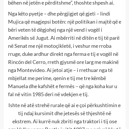
bëhen në jetën e përditshme”, thoshte shpesh ai.
Nga këto pyetje – dhe përgjigjet që gjeti – lindi
Mujica që magjepsi botën: një politikan i majtë që e
bëri veten të dëgjohej nga një vend i vogël i
Amerikës së Jugut. Ai mbërriti në ditën e tij të parë
në Senat me një motoçikletë, i veshur me rroba
rruge, duke ardhur direkt nga ferma e tij e vogël në
Rincón del Cerro, rreth gjysmë ore larg me makinë
nga Montevideo. Ai jetoi atje – i rrethuar nga të
mbjellat me perime, qenin e tij me tre këmbë
Manuela dhe kafshët e fermës – që nga koha kur u
fal në vitin 1985 deri në vdekjen e tij.
Ishte në atë strehë rurale që ai e çoi përkushtimin e
tij ndaj kursimit dhe jetesës së thjeshtë në
ekstrem. Ai kurrë nuk zbriti nga traktori i tij ose