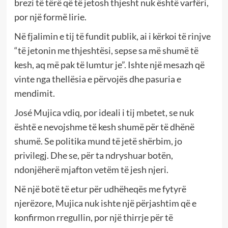
brezi të tërë që të jetosh thjesht nuk është varfëri,
por një formë lirie.
Në fjalimin e tij të fundit publik, ai i kërkoi të rinjve
“të jetonin me thjeshtësi, sepse sa më shumë të
kesh, aq më pak të lumtur je”. Ishte një mesazh që
vinte nga thellësia e përvojës dhe pasuria e
mendimit.
José Mujica vdiq, por ideali i tij mbetet, se nuk
është e nevojshme të kesh shumë për të dhënë
shumë. Se politika mund të jetë shërbim, jo
privilegj. Dhe se, për ta ndryshuar botën,
ndonjëherë mjafton vetëm të jesh njeri.
Në një botë të etur për udhëheqës me fytyrë
njerëzore, Mujica nuk ishte një përjashtim që e
konfirmon rregullin, por një thirrje për të