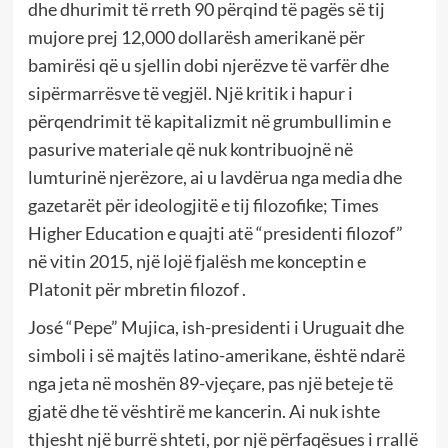
dhe dhurimit të rreth 90 përqind të pagës së tij
mujore prej 12,000 dollarësh amerikanë për
bamirësi që u sjellin dobi njerëzve të varfër dhe
sipërmarrësve të vegjël. Një kritik i hapur i
përqendrimit të kapitalizmit në grumbullimin e
pasurive materiale që nuk kontribuojnë në
lumturinë njerëzore, ai u lavdërua nga media dhe
gazetarët për ideologjitë e tij filozofike; Times
Higher Education e quajti atë “presidenti filozof”
në vitin 2015, një lojë fjalësh me konceptin e
Platonit për mbretin filozof .
José “Pepe” Mujica, ish-presidenti i Uruguait dhe
simboli i së majtës latino-amerikane, është ndarë
nga jeta në moshën 89-vjeçare, pas një beteje të
gjatë dhe të vështirë me kancerin. Ai nuk ishte
thjesht një burrë shteti, por një përfaqësues i rrallë