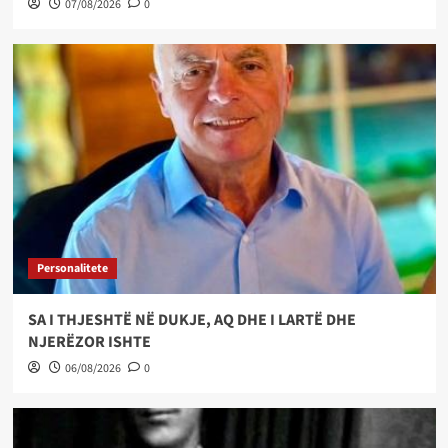
07/08/2026
0
Personalitete
SA I THJESHTË NË DUKJE, AQ DHE I LARTË DHE
NJERËZOR ISHTE
06/08/2026
0