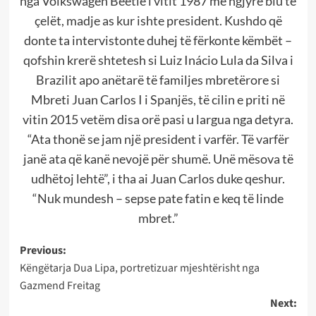
nga Volkswagen Beetle i vitit 1987 me ngjyrë blu të
çelët, madje as kur ishte president. Kushdo që
donte ta intervistonte duhej të fërkonte këmbët –
qofshin krerë shtetesh si Luiz Inácio Lula da Silva i
Brazilit apo anëtarë të familjes mbretërore si
Mbreti Juan Carlos I i Spanjës, të cilin e priti në
vitin 2015 vetëm disa orë pasi u largua nga detyra.
“Ata thonë se jam një president i varfër. Të varfër
janë ata që kanë nevojë për shumë. Unë mësova të
udhëtoj lehtë”, i tha ai Juan Carlos duke qeshur.
“Nuk mundesh – sepse pate fatin e keq të linde
mbret.”
Post
Previous:
Këngëtarja Dua Lipa, portretizuar mjeshtërisht nga
navigation
Gazmend Freitag
Next: