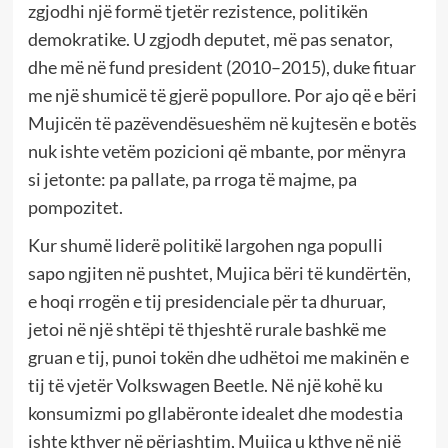
zgjodhi një formë tjetër rezistence, politikën
demokratike. U zgjodh deputet, më pas senator,
dhe më në fund president (2010–2015), duke fituar
me një shumicë të gjerë popullore. Por ajo që e bëri
Mujicën të pazëvendësueshëm në kujtesën e botës
nuk ishte vetëm pozicioni që mbante, por mënyra
si jetonte: pa pallate, pa rroga të majme, pa
pompozitet.
Kur shumë liderë politikë largohen nga populli
sapo ngjiten në pushtet, Mujica bëri të kundërtën,
e hoqi rrogën e tij presidenciale për ta dhuruar,
jetoi në një shtëpi të thjeshtë rurale bashkë me
gruan e tij, punoi tokën dhe udhëtoi me makinën e
tij të vjetër Volkswagen Beetle. Në një kohë ku
konsumizmi po gllabëronte idealet dhe modestia
ishte kthyer në përjashtim, Mujica u kthye në një