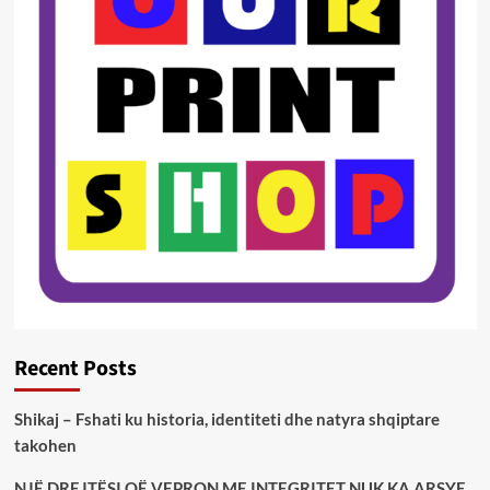
Recent Posts
Shikaj – Fshati ku historia, identiteti dhe natyra shqiptare
takohen
NJË DREJTËSI QË VEPRON ME INTEGRITET NUK KA ARSYE