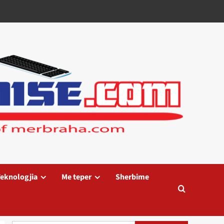
eknologjia
Me teper
Sherbime