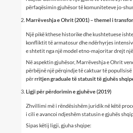
përfaqësimin gjuhësor të komuniteteve jo-shum
Marrëveshja e Ohrit (2001) – themel i transfo
Një pikë kthese historike dhe kushtetuese isht
konfliktit të armatosur dhe ndërhyrjes intens
e shtetit nga një model etno-majoritar drejt n
Në aspektin gjuhësor, Marrëveshja e Ohrit ven
përbëjnë një përqindje të caktuar të popullsisë n
për
rritjen graduale të statusit të gjuhës shqi
Ligji për përdorimin e gjuhëve (2019)
Zhvillimi më i rëndësishëm juridik në këtë proc
i cili e avancoi ndjeshëm statusin e gjuhës shqi
Sipas këtij ligji, gjuha shqipe: