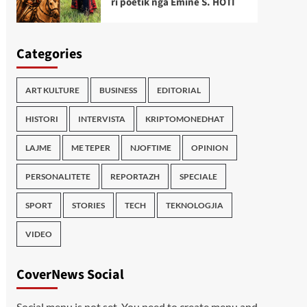
ri poetik nga Emine S. HOTI
Categories
ART KULTURE
BUSINESS
EDITORIAL
HISTORI
INTERVISTA
KRIPTOMONEDHAT
LAJME
ME TEPER
NJOFTIME
OPINION
PERSONALITETE
REPORTAZH
SPECIALE
SPORT
STORIES
TECH
TEKNOLOGJIA
VIDEO
CoverNews Social
Social menu is not set. You need to create menu and