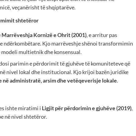
icë, veçanërisht të shqiptarëve.
rmimit shtetëror
e
Marrëveshja Kornizë e Ohrit (2001)
, e arritur pas
ive ndërkombëtare. Kjo marrëveshje shënoi transformimin
jë modeli multietnik dhe konsensual.
dosi parimin e përdorimit të gjuhëve të komuniteteve që
ë nivel lokal dhe institucional. Kjo krijoi bazën juridike
pe në administratë, arsim dhe vetëqeverisje lokale
.
es ishte miratimi i
Ligjit për përdorimin e gjuhëve (2019)
,
pe në nivel shtetëror.