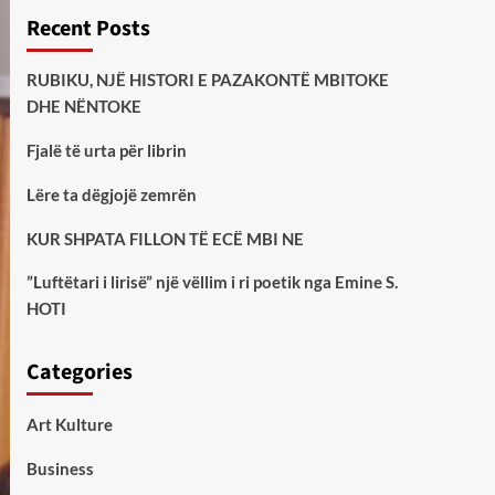
Recent Posts
RUBIKU, NJË HISTORI E PAZAKONTË MBITOKE
DHE NËNTOKE
Fjalë të urta për librin
Lëre ta dëgjojë zemrën
KUR SHPATA FILLON TË ECË MBI NE
”Luftëtari i lirisë” një vëllim i ri poetik nga Emine S.
HOTI
Categories
Art Kulture
Business