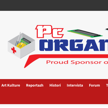
Art Kulture
Reportazh
Histori
Intervista
Forum
T