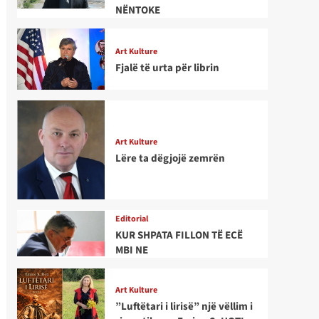
NËNTOKE
Art Kulture
Fjalë të urta për librin
Art Kulture
Lëre ta dëgjojë zemrën
Editorial
KUR SHPATA FILLON TË ECË
MBI NE
Art Kulture
”Luftëtari i lirisë” një vëllim i