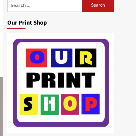
Search
for:
Our Print Shop