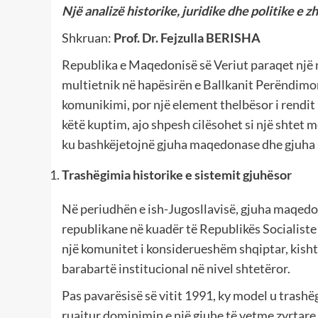
Një analizë historike, juridike dhe politike e 
Shkruan:
Prof. Dr. Fejzulla BERISHA
Republika e Maqedonisë së Veriut paraqet një
multietnik në hapësirën e Ballkanit Perëndimo
komunikimi, por një element thelbësor i rendit 
këtë kuptim, ajo shpesh cilësohet si një shtet 
ku bashkëjetojnë gjuha maqedonase dhe gjuha 
Trashëgimia historike e sistemit gjuhësor
Në periudhën e ish-Jugosllavisë, gjuha maqedon
republikane në kuadër të Republikës Socialist
një komunitet i konsiderueshëm shqiptar, kish
barabartë institucional në nivel shtetëror.
Pas pavarësisë së vitit 1991, ky model u trashëg
ruajtur dominimin e një gjuhe të vetme zyrtare