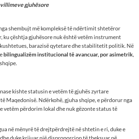
zhvillimeve gjuhësore
 nga shembujt më kompleksë të ndërtimit shtetëror
r, ku çështja gjuhësore nuk është vetëm instrument
kushtetues, barazisë qytetare dhe stabilitetit politik. Në
me
bilingualizëm institucional të avancuar, por asimetrik
,
shqipe.
ase kishte statusin e vetëm të gjuhës zyrtare
e të Maqedonisë. Ndërkohë, gjuha shqipe, e përdorur nga
te vetëm përdorim lokal dhe nuk gëzonte status të
ua në mënyrë të drejtpërdrejtë në shtetin e ri, duke e
 dhe duke krijuar një disproporcion të theksuar në