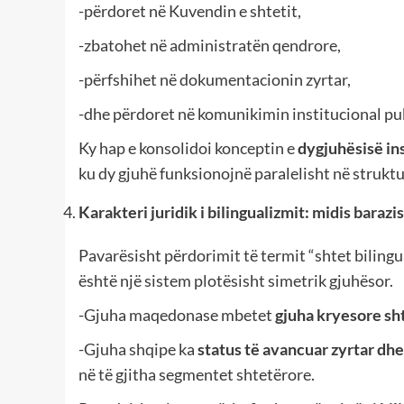
-përdoret në Kuvendin e shtetit,
-zbatohet në administratën qendrore,
-përfshihet në dokumentacionin zyrtar,
-dhe përdoret në komunikimin institucional pub
Ky hap e konsolidoi konceptin e
dygjuhësisë in
ku dy gjuhë funksionojnë paralelisht në strukt
Karakteri juridik i bilingualizmit: midis baraz
Pavarësisht përdorimit të termit “shtet bilingu
është një sistem plotësisht simetrik gjuhësor.
-Gjuha maqedonase mbetet
gjuha kryesore sht
-Gjuha shqipe ka
status të avancuar zyrtar dhe
në të gjitha segmentet shtetërore.