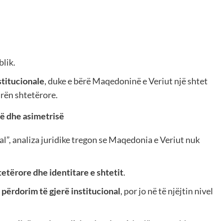
lik.
stitucionale
, duke e bërë Maqedoninë e Veriut një shtet
urën shtetërore.
isë dhe asimetrisë
al”, analiza juridike tregon se Maqedonia e Veriut nuk
etërore dhe identitare e shtetit
.
 përdorim të gjerë institucional
, por jo në të njëjtin nivel