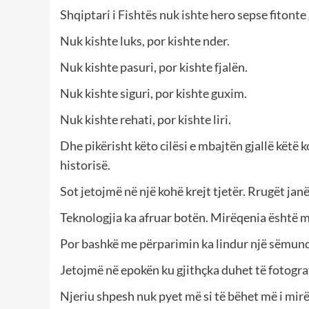
Shqiptari i Fishtës nuk ishte hero sepse fitont
Nuk kishte luks, por kishte nder.
Nuk kishte pasuri, por kishte fjalën.
Nuk kishte siguri, por kishte guxim.
Nuk kishte rehati, por kishte liri.
Dhe pikërisht këto cilësi e mbajtën gjallë këtë 
historisë.
Sot jetojmë në një kohë krejt tjetër. Rrugët janë
Teknologjia ka afruar botën. Mirëqenia është m
Por bashkë me përparimin ka lindur një sëmundje
Jetojmë në epokën ku gjithçka duhet të fotogra
Njeriu shpesh nuk pyet më si të bëhet më i mirë,