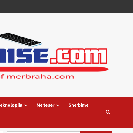
eknologjia
Me teper
Sherbime