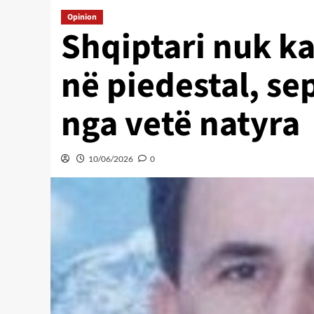
Opinion
Shqiptari nuk ka
në piedestal, sep
nga vetë natyra
10/06/2026
0