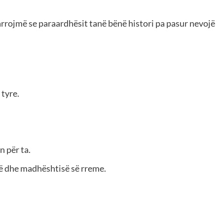
rrojmë se paraardhësit tanë bënë histori pa pasur nevojë
 tyre.
n për ta.
ë dhe madhështisë së rreme.