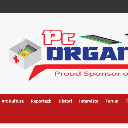
Art Kulture
Reportazh
Histori
Intervista
Forum
T