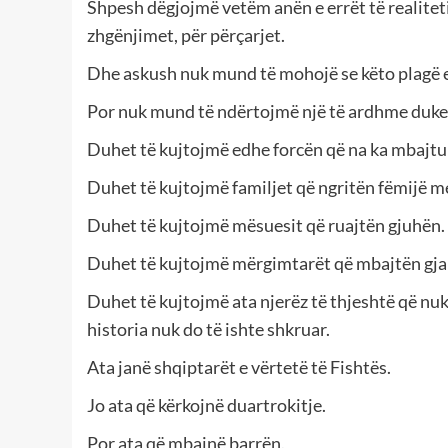
Shpesh dëgjojmë vetëm anën e errët të realiteti
zhgënjimet, për përçarjet.
Dhe askush nuk mund të mohojë se këto plagë e
Por nuk mund të ndërtojmë një të ardhme duke
Duhet të kujtojmë edhe forcën që na ka mbajtur
Duhet të kujtojmë familjet që ngritën fëmijë me
Duhet të kujtojmë mësuesit që ruajtën gjuhën.
Duhet të kujtojmë mërgimtarët që mbajtën gjal
Duhet të kujtojmë ata njerëz të thjeshtë që nuk d
historia nuk do të ishte shkruar.
Ata janë shqiptarët e vërtetë të Fishtës.
Jo ata që kërkojnë duartrokitje.
Por ata që mbajnë barrën.