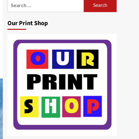
Search
for:
Our Print Shop