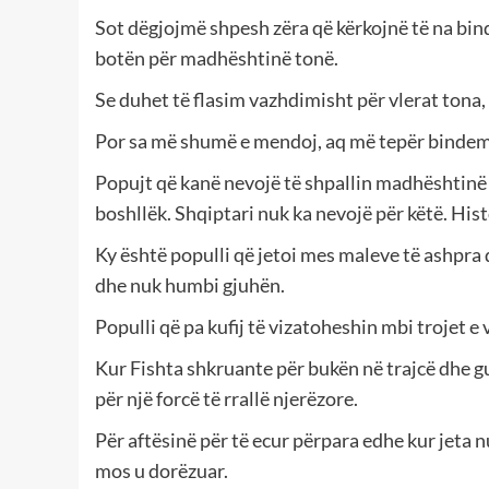
Sot dëgjojmë shpesh zëra që kërkojnë të na bind
botën për madhështinë tonë.
Se duhet të flasim vazhdimisht për vlerat tona, 
Por sa më shumë e mendoj, aq më tepër bindem s
Popujt që kanë nevojë të shpallin madhështinë 
boshllëk. Shqiptari nuk ka nevojë për këtë. Histor
Ky është populli që jetoi mes maleve të ashpra 
dhe nuk humbi gjuhën.
Populli që pa kufij të vizatoheshin mbi trojet e v
Kur Fishta shkruante për bukën në trajcë dhe gu
për një forcë të rrallë njerëzore.
Për aftësinë për të ecur përpara edhe kur jeta n
mos u dorëzuar.