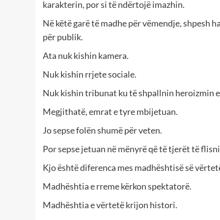
karakterin, por si të ndërtojë imazhin.
Në këtë garë të madhe për vëmendje, shpesh ha
për publik.
Ata nuk kishin kamera.
Nuk kishin rrjete sociale.
Nuk kishin tribunat ku të shpallnin heroizmin e
Megjithatë, emrat e tyre mbijetuan.
Jo sepse folën shumë për veten.
Por sepse jetuan në mënyrë që të tjerët të flisni
Kjo është diferenca mes madhështisë së vërtet
Madhështia e rreme kërkon spektatorë.
Madhështia e vërtetë krijon histori.