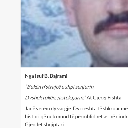
Nga
Isuf B. Bajrami
“Bukën n’strajcë e shpi senjurin,
Dyshek tokën, jastek gurin.”
At Gjergj Fishta
Janë vetëm dy vargje. Dy rreshta të shkruar më 
histori që nuk mund të përmblidhet as në qindra 
Gjendet shqiptari.