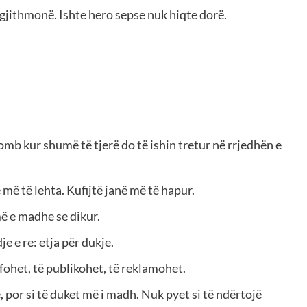
e gjithmonë. Ishte hero sepse nuk hiqte dorë.
komb kur shumë të tjerë do të ishin tretur në rrjedhën e
 më të lehta. Kufijtë janë më të hapur.
ë e madhe se dikur.
 e re: etja për dukje.
fohet, të publikohet, të reklamohet.
 por si të duket më i madh. Nuk pyet si të ndërtojë