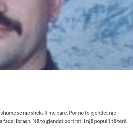
shumë se një shekull më parë. Por në to gjendet një
faqe librash. Në to gjendet portreti i një populli të tërë.