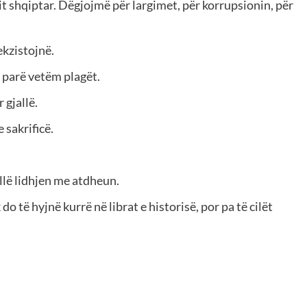
t shqiptar. Dëgjojmë për largimet, për korrupsionin, për
kzistojnë.
 parë vetëm plagët.
 gjallë.
 sakrificë.
lë lidhjen me atdheun.
o të hyjnë kurrë në librat e historisë, por pa të cilët