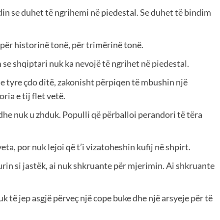
in se duhet të ngrihemi në piedestal. Se duhet të bindim
për historinë tonë, për trimërinë tonë.
e shqiptari nuk ka nevojë të ngrihet në piedestal.
e tyre çdo ditë, zakonisht përpiqen të mbushin një
ia e tij flet vetë.
dhe nuk u zhduk. Populli që përballoi perandori të tëra
eta, por nuk lejoi që t’i vizatoheshin kufij në shpirt.
rin si jastëk, ai nuk shkruante për mjerimin. Ai shkruante
uk të jep asgjë përveç një cope buke dhe një arsyeje për të