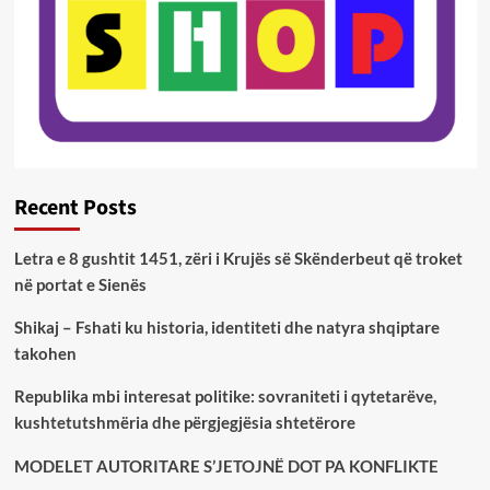
Recent Posts
Letra e 8 gushtit 1451, zëri i Krujës së Skënderbeut që troket
në portat e Sienës
Shikaj – Fshati ku historia, identiteti dhe natyra shqiptare
takohen
Republika mbi interesat politike: sovraniteti i qytetarëve,
kushtetutshmëria dhe përgjegjësia shtetërore
MODELET AUTORITARE S’JETOJNË DOT PA KONFLIKTE