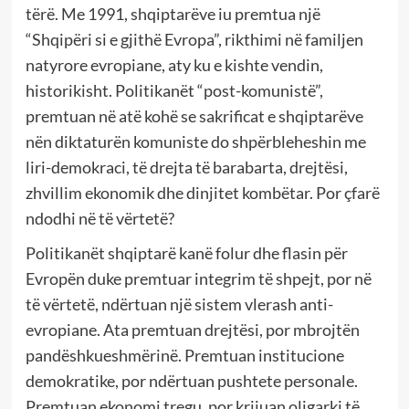
tërë. Me 1991, shqiptarëve iu premtua një
“Shqipëri si e gjithë Evropa”, rikthimi në familjen
natyrore evropiane, aty ku e kishte vendin,
historikisht. Politikanët “post-komunistë”,
premtuan në atë kohë se sakrificat e shqiptarëve
nën diktaturën komuniste do shpërbleheshin me
liri-demokraci, të drejta të barabarta, drejtësi,
zhvillim ekonomik dhe dinjitet kombëtar. Por çfarë
ndodhi në të vërtetë?
Politikanët shqiptarë kanë folur dhe flasin për
Evropën duke premtuar integrim të shpejt, por në
të vërtetë, ndërtuan një sistem vlerash anti-
evropiane. Ata premtuan drejtësi, por mbrojtën
pandëshkueshmërinë. Premtuan institucione
demokratike, por ndërtuan pushtete personale.
Premtuan ekonomi tregu, por krijuan oligarki të