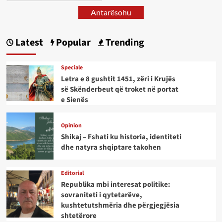
Antarësohu
Latest
Popular
Trending
Speciale
Letra e 8 gushtit 1451, zëri i Krujës
së Skënderbeut që troket në portat
e Sienës
Opinion
Shikaj – Fshati ku historia, identiteti
dhe natyra shqiptare takohen
Editorial
Republika mbi interesat politike:
sovraniteti i qytetarëve,
kushtetutshmëria dhe përgjegjësia
shtetërore