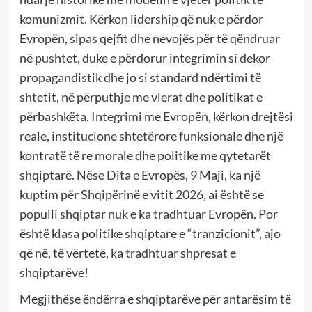
komunizmit. Kërkon lidership që nuk e përdor
Evropën, sipas qejfit dhe nevojës për të qëndruar
në pushtet, duke e përdorur integrimin si dekor
propagandistik dhe jo si standard ndërtimi të
shtetit, në përputhje me vlerat dhe politikat e
përbashkëta. Integrimi me Evropën, kërkon drejtësi
reale, institucione shtetërore funksionale dhe një
kontratë të re morale dhe politike me qytetarët
shqiptarë. Nëse Dita e Evropës, 9 Maji, ka një
kuptim për Shqipërinë e vitit 2026, ai është se
populli shqiptar nuk e ka tradhtuar Evropën. Por
është klasa politike shqiptare e “tranzicionit”, ajo
që në, të vërtetë, ka tradhtuar shpresat e
shqiptarëve!
Megjithëse ëndërra e shqiptarëve për antarësim të