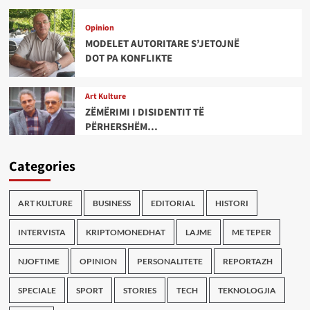
Opinion
MODELET AUTORITARE S’JETOJNË
DOT PA KONFLIKTE
Art Kulture
ZËMËRIMI I DISIDENTIT TË
PËRHERSHËM…
Categories
ART KULTURE
BUSINESS
EDITORIAL
HISTORI
INTERVISTA
KRIPTOMONEDHAT
LAJME
ME TEPER
NJOFTIME
OPINION
PERSONALITETE
REPORTAZH
SPECIALE
SPORT
STORIES
TECH
TEKNOLOGJIA