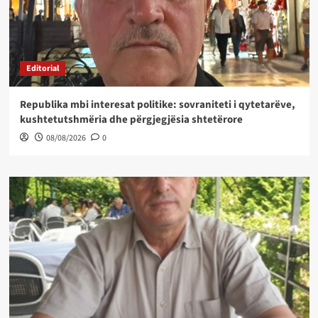
Editorial
Republika mbi interesat politike: sovraniteti i qytetarëve,
kushtetutshmëria dhe përgjegjësia shtetërore
08/08/2026
0