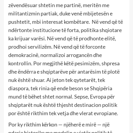
zëvendësuar shtetin me partinë, meritën me
militantizmin partiak, duke venë mbijetesën e
pushtetit, mbi interesat kombëtare. Në vend që të
ndërtonte institucione të forta, politika shqiotare
ka krijuar varësi. Në vend që të prodhonte elitë,
prodhoi servilizëm. Në vend që të forconte
demokracinë, normalizoi arrogancën dhe
kontrollin. Por megjithë këtë pesimizëm, shpresa
dhe ëndërra e shqiptarëve për antarësim të plotë
nuk është shuar. Ai jeton tek qytetarët, tek
diaspora, tek rinia që ende beson se Shqipëria
mund të bëhet shtet normal. Sepse, Evropa për
shqiptarët nuk është thjesht destinacion politik
por është rikthim tek vetja dhe vlerat evropiane.
Por ky rikthim kërkon — njëherë e mirë — një
ndarje historike me modelin e vjetër politik të