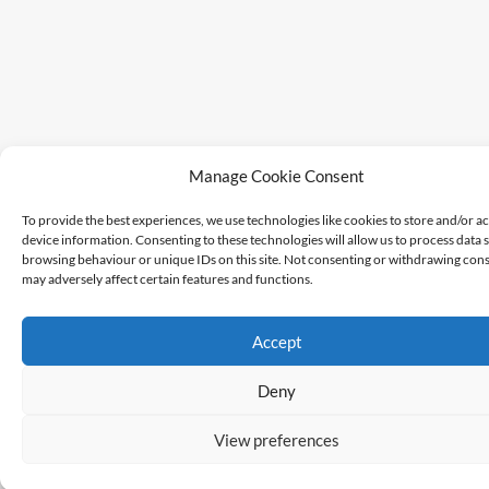
Manage Cookie Consent
To provide the best experiences, we use technologies like cookies to store and/or a
device information. Consenting to these technologies will allow us to process data 
browsing behaviour or unique IDs on this site. Not consenting or withdrawing cons
may adversely affect certain features and functions.
Accept
Deny
View preferences