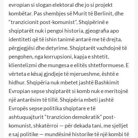
evropian si slogan elektoral dhe jo si projekt
kombëtar. Pas shembjes së Murit të Berlinit, dhe
“tranzicionit post-komunist”, Shqipërinë e
shqiptarët nuk i pengoi historia, gjeografia apo
identiteti që të ishin tanimë antarë me të drejta,
përgjegjësi dhe detyrime. Shqiptarët vazhdojnë të
pengohen, nga korrupsioni, kapja e shtetit,
klientelizmi dhe mungesa e elitës shtetformuese. E
vërteta e kësaj gjndjeje të mjerueshme, është e
hidhur. Shqipëria nuk mbetet jashtë Bashkimit
Evropian sepse shqiptarët si komb nuk e meritojnë
një antarësim të tillë. Shqipëria mbeti jashtë
Evropës sepse politika shqiptare e të
ashtuquajturit “tranzicion demokratik” post-
komunist, shkatërroi — për dekada tani, me sjelljet
e saj politike — mundësinë historike të një kombi të