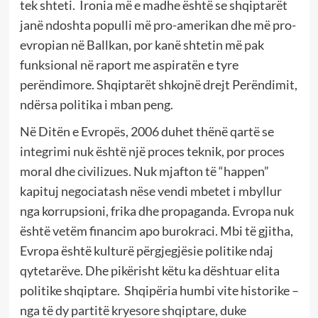
tek shteti. Ironia më e madhe është se shqiptarët
janë ndoshta populli më pro-amerikan dhe më pro-
evropian në Ballkan, por kanë shtetin më pak
funksional në raport me aspiratën e tyre
perëndimore. Shqiptarët shkojnë drejt Perëndimit,
ndërsa politika i mban peng.
Në Ditën e Evropës, 2006 duhet thënë qartë se
integrimi nuk është një proces teknik, por proces
moral dhe civilizues. Nuk mjafton të “happen”
kapituj negociatash nëse vendi mbetet i mbyllur
nga korrupsioni, frika dhe propaganda. Evropa nuk
është vetëm financim apo burokraci. Mbi të gjitha,
Evropa është kulturë përgjegjësie politike ndaj
qytetarëve. Dhe pikërisht këtu ka dështuar elita
politike shqiptare. Shqipëria humbi vite historike –
nga të dy partitë kryesore shqiptare, duke