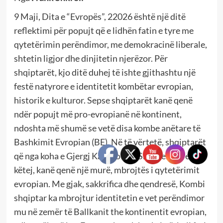
9 Maji, Dita e “Evropës”, 22026 është një ditë
reflektimi për popujt që e lidhën fatin e tyre me
qytetërimin perëndimor, me demokracinë liberale,
shtetin ligjor dhe dinjitetin njerëzor. Për
shqiptarët, kjo ditë duhej të ishte gjithashtu një
festë natyrore e identitetit kombëtar evropian,
historik e kulturor. Sepse shqiptarët kanë qenë
ndër popujt më pro-evropianë në kontinent,
ndoshta më shumë se vetë disa kombe anëtare të
Bashkimit Evropian (BE). Në të vërtetë, shqiptarët
që nga koha e Gjergj Kastriotit – Skënderbeu e
këtej, kanë qenë një murë, mbrojtës i qytetërimit
evropian. Me gjak, sakkrifica dhe qendresë, Kombi
shqiptar ka mbrojtur identitetin e vet perëndimor
mu në zemër të Ballkanit the kontinentit evropian,