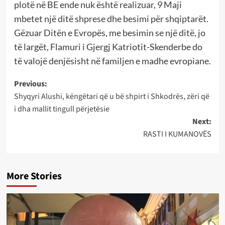
plotë në BE ende nuk është realizuar, 9 Maji
mbetet një ditë shprese dhe besimi për shqiptarët.
Gëzuar Ditën e Evropës, me besimin se një ditë, jo
të largët, Flamuri i Gjergj Katriotit-Skenderbe do
të valojë denjësisht në familjen e madhe evropiane.
Post
Previous:
Shyqyri Alushi, këngëtari që u bë shpirt i Shkodrës, zëri që
navigation
i dha mallit tingull përjetësie
Next:
RASTI I KUMANOVËS
More Stories