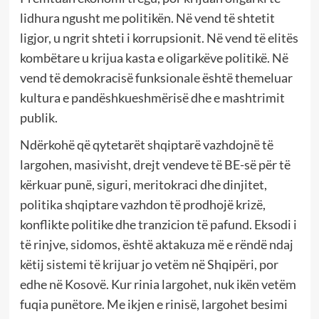
lidhura ngusht me politikën. Në vend të shtetit
ligjor, u ngrit shteti i korrupsionit. Në vend të elitës
kombëtare u krijua kasta e oligarkëve politikë. Në
vend të demokracisë funksionale është themeluar
kultura e pandëshkueshmërisë dhe e mashtrimit
publik.
Ndërkohë që qytetarët shqiptarë vazhdojnë të
largohen, masivisht, drejt vendeve të BE-së për të
kërkuar punë, siguri, meritokraci dhe dinjitet,
politika shqiptare vazhdon të prodhojë krizë,
konflikte politike dhe tranzicion të pafund. Eksodi i
të rinjve, sidomos, është aktakuza më e rëndë ndaj
këtij sistemi të krijuar jo vetëm në Shqipëri, por
edhe në Kosovë. Kur rinia largohet, nuk ikën vetëm
fuqia punëtore. Me ikjen e rinisë, largohet besimi