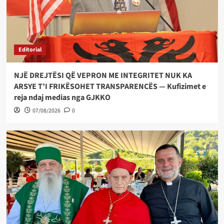
Editorial
NJË DREJTËSI QË VEPRON ME INTEGRITET NUK KA
ARSYE T’I FRIKËSOHET TRANSPARENCËS — Kufizimet e
reja ndaj medias nga GJKKO
07/08/2026
0