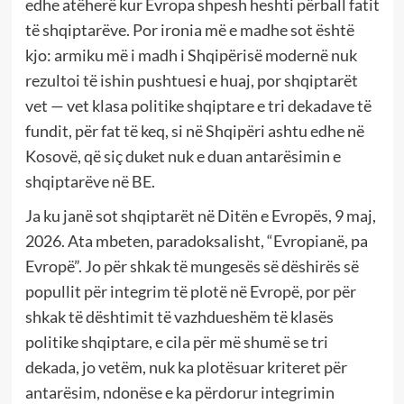
edhe atëherë kur Evropa shpesh heshti përball fatit
të shqiptarëve. Por ironia më e madhe sot është
kjo: armiku më i madh i Shqipërisë modernë nuk
rezultoi të ishin pushtuesi e huaj, por shqiptarët
vet — vet klasa politike shqiptare e tri dekadave të
fundit, për fat të keq, si në Shqipëri ashtu edhe në
Kosovë, që siç duket nuk e duan antarësimin e
shqiptarëve në BE.
Ja ku janë sot shqiptarët në Ditën e Evropës, 9 maj,
2026. Ata mbeten, paradoksalisht, “Evropianë, pa
Evropë”. Jo për shkak të mungesës së dëshirës së
popullit për integrim të plotë në Evropë, por për
shkak të dështimit të vazhdueshëm të klasës
politike shqiptare, e cila për më shumë se tri
dekada, jo vetëm, nuk ka plotësuar kriteret për
antarësim, ndonëse e ka përdorur integrimin