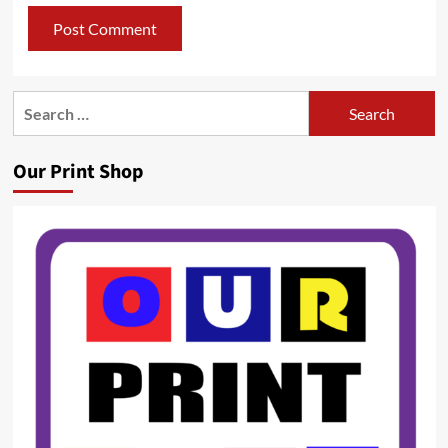
Search
for:
Our Print Shop