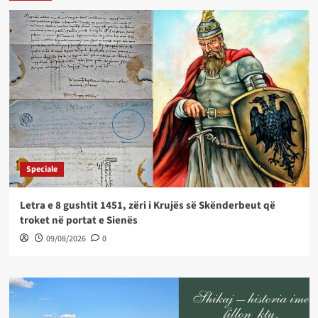
Speciale
Letra e 8 gushtit 1451, zëri i Krujës së Skënderbeut që
troket në portat e Sienës
09/08/2026
0