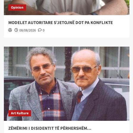
Opinion
MODELET AUTORITARE S’JETOJNË DOT PA KONFLIKTE
08/08/2026
0
Art Kulture
ZËMËRIMI I DISIDENTIT TË PËRHERSHËM…