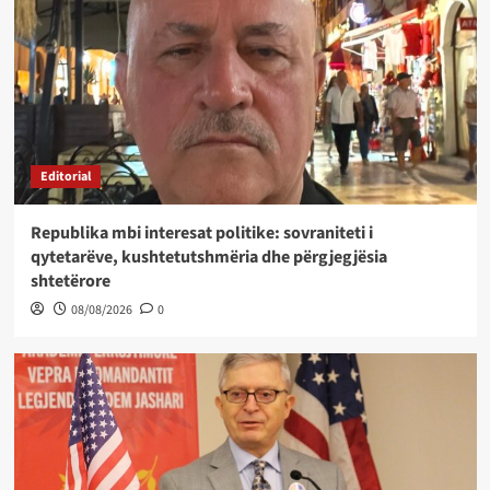
Editorial
Republika mbi interesat politike: sovraniteti i
qytetarëve, kushtetutshmëria dhe përgjegjësia
shtetërore
08/08/2026
0