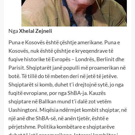
Nga
Xhelal Zejneli
Puna e Kosovës është çështje amerikane. Puna e
Kosovës, nuk është çështje e kryeqendrave të
fuqive historike të Evropës – Londrës, Berlinit dhe
Parisit. Shqiptarët janë populli më proamerikan në
botë. Të tillë do të mbeten deri në jetë të jetëve.
Shqiptarët si komb, duhet t’i drejtojnë sytë, jo nga
fuqitë evropiane, por nga ShBA-ja. Kauzës
shqiptare në Ballkan mund t’i dalë zot vetëm
Uashingtoni. Miqësia ndërmjet kombit shqiptar, në
një anë dhe ShBA-së, në anën tjetër, është e
përjetshme. Politika kombëtare e shqiptarëve