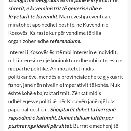
Dialogu me Beogradin është punë e kryetarit të
shtetit, e kryeministrit të qeverisë dhe e
kryetarit të kuvendit
. Marrëveshja eventuale,
miratohet apo hedhet poshtë, në Kuvendin e
Kosovës. Ka raste kur për vendime të tilla
organizohen edhe
referendume
.
Interesi i Kosovës është mbi interesin e individit,
mbi interesin e një koniunkture dhe mbi interesin e
një partie politike. Animozitetet midis
politikanëve, mendësia provinciale dhe të gjykuarit
fisnor, janë nën nivelin e imperativit të kohës. Nuk
është kohë e bajraktarizmit. Zënkat midis
udhëheqësve politikë, për Kosovën janë një luks i
papërballueshëm.
Shqiptarët duhet ta harrojnë
rapsodinë e katundit. Duhet dalluar luftën për
pushtet nga ideali për shtet
. Burrat e mëdhenj të