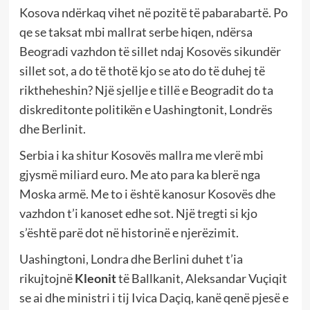
Kosova ndërkaq vihet në pozitë të pabarabartë. Po
qe se taksat mbi mallrat serbe hiqen, ndërsa
Beogradi vazhdon të sillet ndaj Kosovës sikundër
sillet sot, a do të thotë kjo se ato do të duhej të
riktheheshin? Një sjellje e tillë e Beogradit do ta
diskreditonte politikën e Uashingtonit, Londrës
dhe Berlinit.
Serbia i ka shitur Kosovës mallra me vlerë mbi
gjysmë miliard euro. Me ato para ka blerë nga
Moska armë. Me to i është kanosur Kosovës dhe
vazhdon t’i kanoset edhe sot. Një tregti si kjo
s’është parë dot në historinë e njerëzimit.
Uashingtoni, Londra dhe Berlini duhet t’ia
rikujtojnë
Kleonit
të Ballkanit, Aleksandar Vuçiqit
se ai dhe ministri i tij Ivica Daçiq, kanë qenë pjesë e