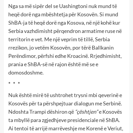
Nga sa më sipër del se Uashingtoni nuk mund të
heqë dorë nga mbështetja për Kosovën. Si mund
ShBA-ja të heqë dorë nga Kosova, në një kohë kur
Serbia vazhdimisht përqendron armatime ruse në
territorin e vet. Me një veprim të tillë, Serbia
rrezikon, jo vetëm Kosovën, por tërë Ballkanin
Perëndimor, përfshi edhe Kroacinë. Rrjedhimisht,
prania e ShBA-së në rajon është më se e
domosdoshme.
* * *
Nuk është mirë të ushtrohet trysni mbi qeverinë e
Kosovës për ta përshpejtuar dialogun me Serbinë.
Ndoshta Trampi dëshiron që
“çështjen”
e Kosovës
ta mbyllë para zgjedhjeve presidenciale në ShBA.
Ai tentoi të arrijë marrëveshje me Korenë e Veriut,