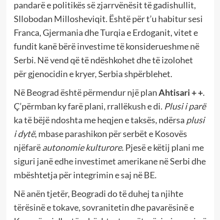
pandarë e politikës së zjarrvënësit të gadishullit,
Sllobodan Millosheviqit. Është për t’u habitur sesi
Franca, Gjermania dhe Turqia e Erdoganit, vitet e
fundit kanë bërë investime të konsiderueshme në
Serbi. Në vend që të ndëshkohet dhe të izolohet
për gjenocidin e kryer, Serbia shpërblehet.
Në Beograd është përmendur një plan
Ahtisari + +
.
Ç’përmban ky farë plani, rrallëkush e di.
Plusi i parë
ka të bëjë ndoshta me heqjen e taksës, ndërsa
plusi
i dytë
, mbase parashikon për serbët e Kosovës
njëfarë
autonomie kulturore
. Pjesë e këtij plani me
siguri janë edhe investimet amerikane në Serbi dhe
mbështetja për integrimin e saj në BE.
Në anën tjetër, Beogradi do të duhej ta njihte
tërësinë e tokave, sovranitetin dhe pavarësinë e