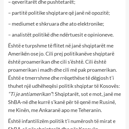
– qeveritarët dhe pushtetarët;
– partitë politike shqiptare që janë në opozitë;
– mediumet e shkruara dhe ato elektronike;
– analistët politikë dhe ndërtuesit e opinioneve.
Është e turpshme të flitet në janë shqiptarët me
Amerikën ose jo. Cili prej politikanëve shqiptarë
është proamerikan dhe cili s’është. Cili është
proamerikan i madh dhe cili më pak proamerikan.
Është e tmerrshme dhe rrëqethëse të dëgjosh t’i
thuhet një udhëheqësi politik shqiptar të Kosovës:
“Ti je antiamerikan”
! Shqiptarët, sot e mot, janë me
ShBA-në dhe kurrë s’kanë për të qenë me Rusinë,
me Kinën, me Ankaranë apo me Teheranin.
Është infantilizëm politik t’i numërosh të mirat e