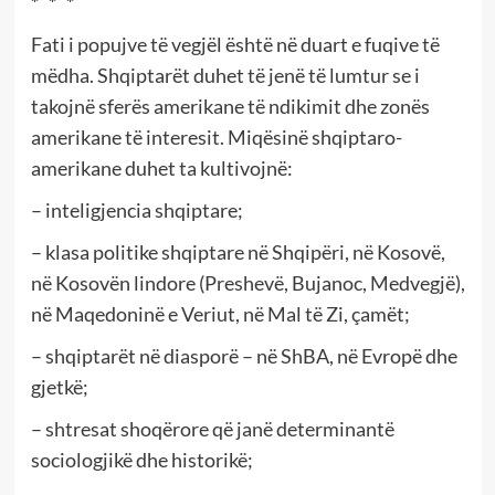
* * *
Fati i popujve të vegjël është në duart e fuqive të
mëdha. Shqiptarët duhet të jenë të lumtur se i
takojnë sferës amerikane të ndikimit dhe zonës
amerikane të interesit. Miqësinë shqiptaro-
amerikane duhet ta kultivojnë:
– inteligjencia shqiptare;
– klasa politike shqiptare në Shqipëri, në Kosovë,
në Kosovën lindore (Preshevë, Bujanoc, Medvegjë),
në Maqedoninë e Veriut, në Mal të Zi, çamët;
– shqiptarët në diasporë – në ShBA, në Evropë dhe
gjetkë;
– shtresat shoqërore që janë determinantë
sociologjikë dhe historikë;