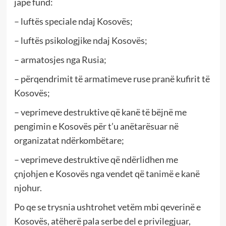
japë fund:
– luftës speciale ndaj Kosovës;
– luftës psikologjike ndaj Kosovës;
– armatosjes nga Rusia;
– përqendrimit të armatimeve ruse pranë kufirit të
Kosovës;
– veprimeve destruktive që kanë të bëjnë me
pengimin e Kosovës për t’u anëtarësuar në
organizatat ndërkombëtare;
– veprimeve destruktive që ndërlidhen me
çnjohjen e Kosovës nga vendet që tanimë e kanë
njohur.
Po qe se trysnia ushtrohet vetëm mbi qeverinë e
Kosovës, atëherë pala serbe del e privilegjuar,