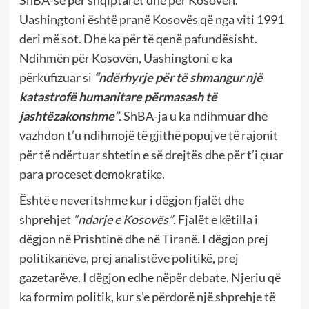
ShBA-së për shqiptarët dhe për Kosovën.
Uashingtoni është pranë Kosovës që nga viti 1991
deri më sot. Dhe ka për të qenë pafundësisht.
Ndihmën për Kosovën, Uashingtoni e ka
përkufizuar si
“ndërhyrje për të shmangur një
katastrofë humanitare përmasash të
jashtëzakonshme”
. ShBA-ja u ka ndihmuar dhe
vazhdon t’u ndihmojë të gjithë popujve të rajonit
për të ndërtuar shtetin e së drejtës dhe për t’i çuar
para proceset demokratike.
Është e neveritshme kur i dëgjon fjalët dhe
shprehjet
“ndarje e Kosovës”
. Fjalët e këtilla i
dëgjon në Prishtinë dhe në Tiranë. I dëgjon prej
politikanëve, prej analistëve politikë, prej
gazetarëve. I dëgjon edhe nëpër debate. Njeriu që
ka formim politik, kur s’e përdorë një shprehje të