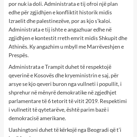
por nuk ia doli. Administrata e tij ofroi një plan
edhe për zgjidhjen e konfliktit historik midis
Izraelit dhe palestinezëve, por as kjo s’kaloi.
Administrata e tij ishte e angazhuar edhe në
zgjidhjen e kontestit rreth emrit midis Shkupit dhe
Athinës. Ky angazhim u mbyll me Marrëveshjen e
Prespës.
Administrata e Trampit duhet të respektojë
qeverinë e Kosovës dhe kryeministrin e saj, për
arsye se kjo qeveri buron nga vullneti i popullit, i
shprehur në mënyrë demokratike në zgjedhjet
parlamentare të 6 tetorit të vitit 2019. Respektimi
i vullnetit të qytetarëve, është parim bazë i
demokracisë amerikane.
Uashingtoni duhet të kërkojë nga Beogradi që t’i