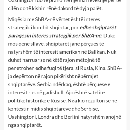
Uashingtoni do të pranonte një marrëveshje për të
cilën do të kishin rënë dakord të dyja palët.
Miqësia me ShBA-në vërtet është interes
strategjik i kombit shqiptar, por
edhe shqiptarët
paraqesin interes strategjik për ShBA-në
. Duke
mos qenë sllavë, shqiptarët janë përçues të
natyrshëm të interesit amerikan në Ballkan. Nuk
duhet harruar se në këtë rajon mëtojnë të
penetrohen edhe fuqi të tjera, si Rusia, Kina. ShBA-
ja depërton në rajon pikërisht nëpërmjet
shqiptarëve. Serbia ndërkaq, është përçuese e
interesit rus në gadishull. Ajo është satelite
politike historike e Rusisë. Nga kjo rezulton se në
kontestin midis shqiptarëve dhe Serbisë,
Uashingtoni, Londra dhe Berlini natyrshëm anojnë
nga shqiptarët.