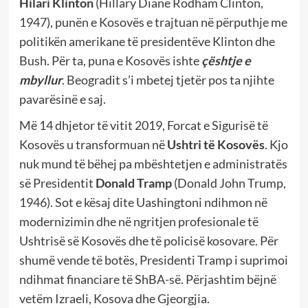
Hilari Klinton
(Hillary Diane Rodham Clinton,
1947), punën e Kosovës e trajtuan në përputhje me
politikën amerikane të presidentëve Klinton dhe
Bush. Për ta, puna e Kosovës ishte
çështje e
mbyllur
. Beogradit s’i mbetej tjetër pos ta njihte
pavarësinë e saj.
Më 14 dhjetor të vitit 2019, Forcat e Sigurisë të
Kosovës u transformuan në
Ushtri të Kosovës
. Kjo
nuk mund të bëhej pa mbështetjen e administratës
së Presidentit
Donald Tramp
(Donald John Trump,
1946). Sot e kësaj dite Uashingtoni ndihmon në
modernizimin dhe në ngritjen profesionale të
Ushtrisë së Kosovës dhe të policisë kosovare. Për
shumë vende të botës, Presidenti Tramp i suprimoi
ndihmat financiare të ShBA-së. Përjashtim bëjnë
vetëm Izraeli, Kosova dhe Gjeorgjia.