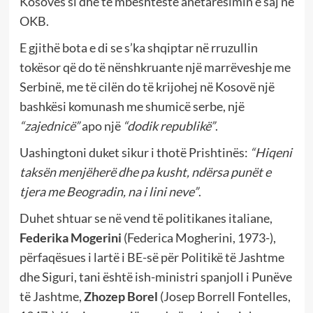
Kosovës si dhe të mbështeste anëtarësimin e saj në
OKB.
E gjithë bota e di se s’ka shqiptar në rruzullin
tokësor që do të nënshkruante një marrëveshje me
Serbinë, me të cilën do të krijohej në Kosovë një
bashkësi komunash me shumicë serbe, një
“zajednicë”
apo një
“dodik republikë”
.
Uashingtoni duket sikur i thotë Prishtinës:
“Hiqeni
taksën menjëherë dhe pa kusht, ndërsa punët e
tjera me Beogradin, na i lini neve”
.
Duhet shtuar se në vend të politikanes italiane,
Federika Mogerini
(Federica Mogherini, 1973-),
përfaqësues i lartë i BE-së për Politikë të Jashtme
dhe Siguri, tani është ish-ministri spanjoll i Punëve
të Jashtme,
Zhozep Borel
(Josep Borrell Fontelles,