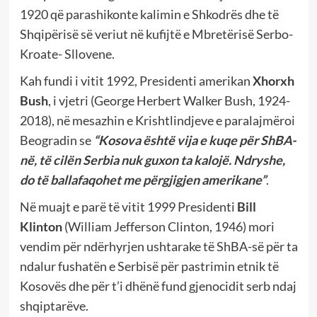
1920 që parashikonte kalimin e Shkodrës dhe të
Shqipërisë së veriut në kufijtë e Mbretërisë Serbo-
Kroate- Sllovene.
Kah fundi i vitit 1992, Presidenti amerikan
Xhorxh
Bush
, i vjetri (George Herbert Walker Bush, 1924-
2018), në mesazhin e Krishtlindjeve e paralajmëroi
Beogradin se
“Kosova është vija e kuqe për ShBA-
në, të cilën Serbia nuk guxon ta kalojë. Ndryshe,
do të ballafaqohet me përgjigjen amerikane”
.
Në muajt e parë të vitit 1999 Presidenti
Bill
Klinton
(William Jefferson Clinton, 1946) mori
vendim për ndërhyrjen ushtarake të ShBA-së për ta
ndalur fushatën e Serbisë për pastrimin etnik të
Kosovës dhe për t’i dhënë fund gjenocidit serb ndaj
shqiptarëve.