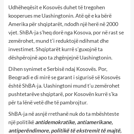
Udhëheqësit e Kosovës duhet të tregohen
kooperues me Uashingtonin. Atë që e ka bërë
Amerika për shqiptarët, ndodh një herë në 2000
vjet. ShBA-ja s’heq dorë nga Kosova, por në rast se
zemërohet, mund t’i reduktojë ndihmat dhe
investimet. Shqiptarët kurrë s’guxojnë ta
dëshpërojnë apo ta zhgënjejnë Uashingtonin.
Dihen synimet e Serbisë ndaj Kosovës. Por,
Beogradi e di mirë se garant i sigurisë së Kosovës
është ShBA-ja. Uashingtoni mund t’u zemërohet
pushtetarëve shqiptarë, por Kosovën kurrë s’ka
për ta lënë vetë dhe të pambrojtur.
ShBA-ja në asnjë rrethanë nuk do ta mbështeste
një politikë
antidemokratike, antiamerikane,
antiperëndimore, politikë të ekstremit të majtë,