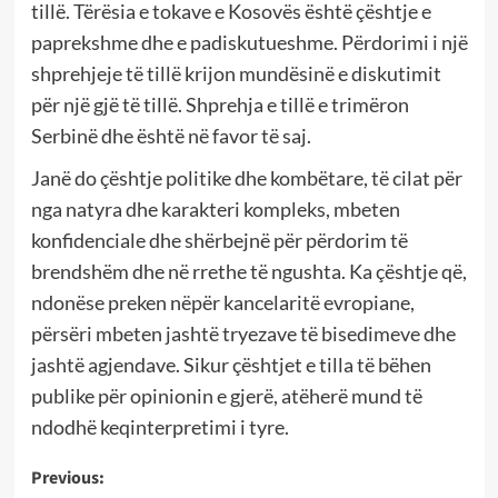
tillë. Tërësia e tokave e Kosovës është çështje e
paprekshme dhe e padiskutueshme. Përdorimi i një
shprehjeje të tillë krijon mundësinë e diskutimit
për një gjë të tillë. Shprehja e tillë e trimëron
Serbinë dhe është në favor të saj.
Janë do çështje politike dhe kombëtare, të cilat për
nga natyra dhe karakteri kompleks, mbeten
konfidenciale dhe shërbejnë për përdorim të
brendshëm dhe në rrethe të ngushta. Ka çështje që,
ndonëse preken nëpër kancelaritë evropiane,
përsëri mbeten jashtë tryezave të bisedimeve dhe
jashtë agjendave. Sikur çështjet e tilla të bëhen
publike për opinionin e gjerë, atëherë mund të
ndodhë keqinterpretimi i tyre.
Post
Previous: