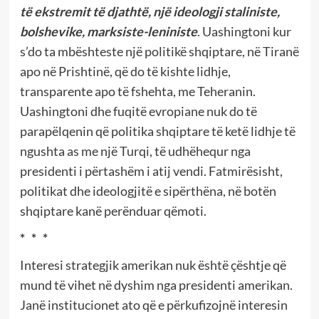
të ekstremit të djathtë, një ideologji staliniste,
bolshevike, marksiste-leniniste
. Uashingtoni kur
s’do ta mbështeste një politikë shqiptare, në Tiranë
apo në Prishtinë, që do të kishte lidhje,
transparente apo të fshehta, me Teheranin.
Uashingtoni dhe fuqitë evropiane nuk do të
parapëlqenin që politika shqiptare të ketë lidhje të
ngushta as me një Turqi, të udhëhequr nga
presidenti i përtashëm i atij vendi. Fatmirësisht,
politikat dhe ideologjitë e sipërthëna, në botën
shqiptare kanë perënduar qëmoti.
* * *
Interesi strategjik amerikan nuk është çështje që
mund të vihet në dyshim nga presidenti amerikan.
Janë institucionet ato që e përkufizojnë interesin