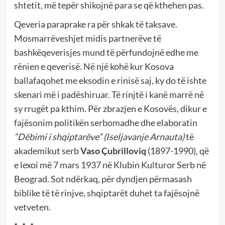
shtetit, më tepër shikojnë para se që kthehen pas.
Qeveria paraprake ra për shkak të taksave.
Mosmarrëveshjet midis partnerëve të
bashkëqeverisjes mund të përfundojnë edhe me
rënien e qeverisë. Në një kohë kur Kosova
ballafaqohet me eksodin e rinisë saj, ky do të ishte
skenari më i padëshiruar. Të rinjtë i kanë marrë në
sy rrugët pa kthim. Për zbrazjen e Kosovës, dikur e
fajësonim politikën serbomadhe dhe elaboratin
“Dëbimi i shqiptarëve”
(Iseljavanje Arnauta)
të
akademikut serb
Vaso Çubrilloviq
(1897-1990), që
e lexoi më 7 mars 1937 në Klubin Kulturor Serb në
Beograd. Sot ndërkaq, për dyndjen përmasash
biblike të të rinjve, shqiptarët duhet ta fajësojnë
vetveten.