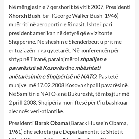
Në mëngjesin e 7 qershorit të vitit 2007, Presidenti
Xhorxh Bush
, biri (George Walker Bush, 1946)
mbërriti në aeroportin e Rinasit. Ishte i pari
president amerikan në detyrë që e vizitonte
Shqipërinë. Në sheshin e Skënderbeut u prit me
entuziazëm nga qytetarët. Në konferencën për
shtyp në Tiranë, paralajmëroi
shpalljen e
pavarësisë së Kosovës
dhe
mbështeti
anëtarësimin e Shqipërisë në NATO
. Pas tetë
muajve, më 17.02.2008 Kosova shpalli pavarësinë.
Në Samitin e NATO-s në Bukuresht, të mbajtur më
2 prill 2008, Shqipëria mori ftesë për t’iu bashkuar
aleancës veri-atlantike.
Presidenti
Barak Obama
(Barack Hussein Obama,
1961) dhe sekretarja e Departamentit të Shtetit