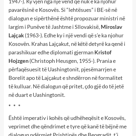
1947-). Ky vjen nga një vend që nuk e ka njohur
pavarësinë e Kosovës. Si “lehtësues” i BE-së në
dialogun e sipërthënë është propozuar ministri në
largim i Punëve të Jashtme i Sllovakisë,
Miroslav
Lajçak
(1963-). Edhe ky i një vendi që s’e ka njohur
Kosovën. Krahas Lajçakut, në këtë detyrë ka qenë i
parashikuar edhe diplomati gjerman
Kristof
Hojzgen
(Christoph Heusgen, 1955-). Prania e
përfaqësuesit të Uashingtonit, pjesëmarrjen e
Borelit apo të Lajçakut e shndërron në formalitet
të kulluar. Në dialogun që pritet, çdo gjë do të jetë
në duart e Uashingtonit.
* * *
Është imperativ i kohës që udhëheqësit e Kosovës,
veprimet dhe qëndrimet e tyre që kanë të bëjnë me
dialogun ndërmjet Prishtinës dhe Beogradit, t’i