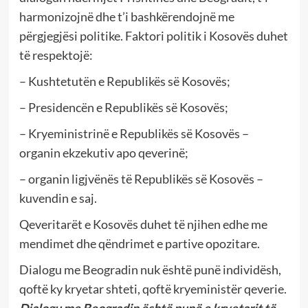
harmonizojnë dhe t’i bashkërendojnë me
përgjegjësi politike. Faktori politik i Kosovës duhet
të respektojë:
– Kushtetutën e Republikës së Kosovës;
– Presidencën e Republikës së Kosovës;
– Kryeministrinë e Republikës së Kosovës –
organin ekzekutiv apo qeverinë;
– organin ligjvënës të Republikës së Kosovës –
kuvendin e saj.
Qeveritarët e Kosovës duhet të njihen edhe me
mendimet dhe qëndrimet e partive opozitare.
Dialogu me Beogradin nuk është punë individësh,
qoftë ky kryetar shteti, qoftë kryeministër qeverie.