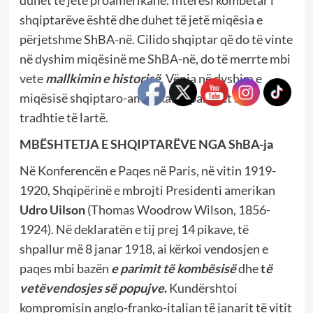
duhet të jetë proamerikane. Interesi kombëtar i
shqiptarëve është dhe duhet të jetë miqësia e
përjetshme ShBA-në. Cilido shqiptar që do të vinte
në dyshim miqësinë me ShBA-në, do të merrte mbi
vete
mallkimin e historisë
. Vënia në dyshim e
miqësisë shqiptaro-amerikane, paraqet akt
tradhtie të lartë.
MBËSHTETJA E SHQIPTARËVE NGA ShBA-ja
Në Konferencën e Paqes në Paris, në vitin 1919-
1920, Shqipërinë e mbrojti Presidenti amerikan
Udro Uilson
(Thomas Woodrow Wilson, 1856-
1924). Në deklaratën e tij prej 14 pikave, të
shpallur më 8 janar 1918, ai kërkoi vendosjen e
paqes mbi bazën
e parimit të kombësisë
dhe
t
ë
vetëvendosjes së popujve
.
Kundërshtoi
kompromisin anglo-franko-italian të janarit të vitit