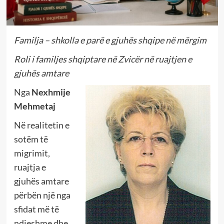
Familja – shkolla e parë e gjuhës shqipe në mërgim
Roli i familjes shqiptare në Zvicër në ruajtjen e
gjuhës amtare
Nga
Nexhmije
Mehmetaj
Në realitetin e
sotëm të
migrimit,
ruajtja e
gjuhës amtare
përbën një nga
sfidat më të
ndjeshme dhe