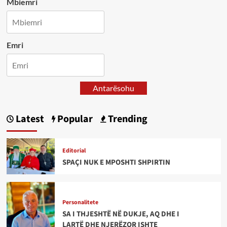
Mbiemri
Emri
Antarësohu
Latest
Popular
Trending
Editorial
SPAÇI NUK E MPOSHTI SHPIRTIN
Personalitete
SA I THJESHTË NË DUKJE, AQ DHE I
LARTË DHE NJERËZOR ISHTE