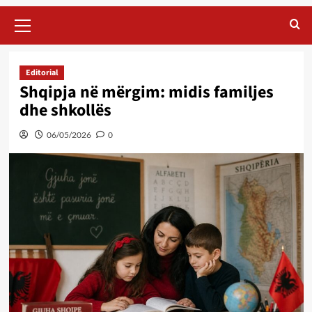
Primary
Menu
Editorial
Shqipja në mërgim: midis familjes
dhe shkollës
06/05/2026
0