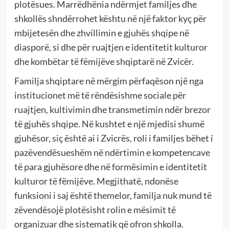
plotësues. Marrëdhënia ndërmjet familjes dhe
shkollës shndërrohet kështu në një faktor kyç për
mbijetesën dhe zhvillimin e gjuhës shqipe në
diasporë, si dhe për ruajtjen e identitetit kulturor
dhe kombëtar të fëmijëve shqiptarë në Zvicër.
Familja shqiptare në mërgim përfaqëson një nga
institucionet më të rëndësishme sociale për
ruajtjen, kultivimin dhe transmetimin ndër brezor
të gjuhës shqipe. Në kushtet e një mjedisi shumë
gjuhësor, siç është ai i Zvicrës, roli i familjes bëhet i
pazëvendësueshëm në ndërtimin e kompetencave
të para gjuhësore dhe në formësimin e identitetit
kulturor të fëmijëve. Megjithatë, ndonëse
funksioni i saj është themelor, familja nuk mund të
zëvendësojë plotësisht rolin e mësimit të
organizuar dhe sistematik që ofron shkolla.