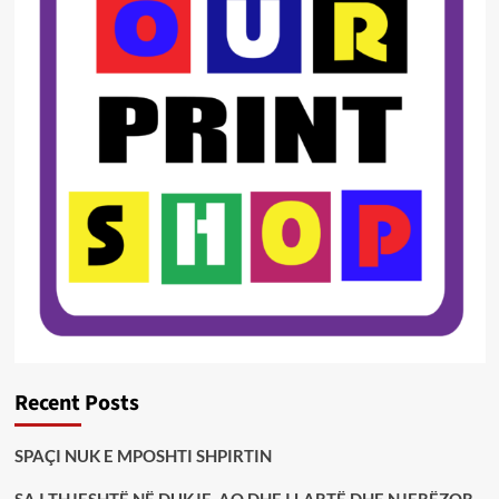
Recent Posts
SPAÇI NUK E MPOSHTI SHPIRTIN
SA I THJESHTË NË DUKJE, AQ DHE I LARTË DHE NJERËZOR