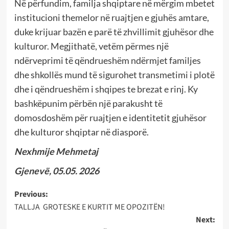
Në përfundim, familja shqiptare në mërgim mbetet
institucioni themelor në ruajtjen e gjuhës amtare,
duke krijuar bazën e parë të zhvillimit gjuhësor dhe
kulturor. Megjithatë, vetëm përmes një
ndërveprimi të qëndrueshëm ndërmjet familjes
dhe shkollës mund të sigurohet transmetimi i plotë
dhe i qëndrueshëm i shqipes te brezat e rinj. Ky
bashkëpunim përbën një parakusht të
domosdoshëm për ruajtjen e identitetit gjuhësor
dhe kulturor shqiptar në diasporë.
Nexhmije Mehmetaj
Gjenevë, 05.05. 2026
Post
Previous:
TALLJA GROTESKE E KURTIT ME OPOZITËN!
navigation
Next: