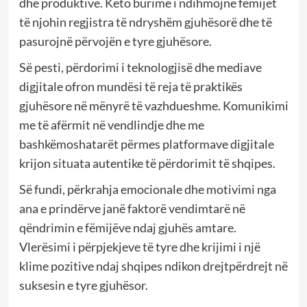
dhe produktive. Këto burime i ndihmojnë fëmijët
të njohin regjistra të ndryshëm gjuhësorë dhe të
pasurojnë përvojën e tyre gjuhësore.
Së pesti, përdorimi i teknologjisë dhe mediave
digjitale ofron mundësi të reja të praktikës
gjuhësore në mënyrë të vazhdueshme. Komunikimi
me të afërmit në vendlindje dhe me
bashkëmoshatarët përmes platformave digjitale
krijon situata autentike të përdorimit të shqipes.
Së fundi, përkrahja emocionale dhe motivimi nga
ana e prindërve janë faktorë vendimtarë në
qëndrimin e fëmijëve ndaj gjuhës amtare.
Vlerësimi i përpjekjeve të tyre dhe krijimi i një
klime pozitive ndaj shqipes ndikon drejtpërdrejt në
suksesin e tyre gjuhësor.