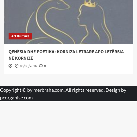
Art Kulture
QENËSIA DHE POETIKA: KORNIZA LETRARE APO LETËRSIA
NË KORNIZË
06/08/2026
0
Copyright © by
merbraha.com
. All rights reserved. Design by
pcorganise.com