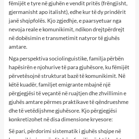
fëmijët e tyre në gjuhën e vendit pritës (frëngjisht,
gjermanisht apo italisht), edhe kur të dy prindërit
janë shqipfolës. Kjo zgjedhje, e paarsyetuar nga
nevoja reale e komunikimit, ndikon drejtpërdrejt
në dobësimin e transmetimit natyror të gjuhës
amtare.
Nga perspektiva sociolinguistike, familja përbën
hapësirën e njohurive të para gjuhësore, ku fëmijët
përvetësojnë strukturat bazë të komunikimit. Në
këtë kuadër, familjet emigrante mbajnë një
përgjegjësi të veçantë në ruajtjen dhe zhvillimin e
gjuhës amtare përmes praktikave të qëndrueshme
dhe të vetëdijshme gjuhësore. Kjo përgjegjësi
konkretizohet në disa dimensione kryesore:
Së pari, përdorimi sistematik i gjuhës shqipe në