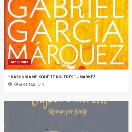
Art Kulture
“DASHURIA NË KOHË TË KOLERËS” – MARKEZ
06/08/2026
0