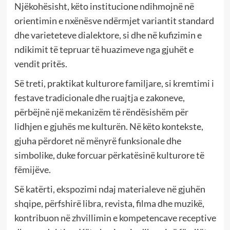
Njëkohësisht, këto institucione ndihmojnë në
orientimin e nxënësve ndërmjet variantit standard
dhe varieteteve dialektore, si dhe në kufizimin e
ndikimit të tepruar të huazimeve nga gjuhët e
vendit pritës.
Së treti, praktikat kulturore familjare, si kremtimi i
festave tradicionale dhe ruajtja e zakoneve,
përbëjnë një mekanizëm të rëndësishëm për
lidhjen e gjuhës me kulturën. Në këto kontekste,
gjuha përdoret në mënyrë funksionale dhe
simbolike, duke forcuar përkatësinë kulturore të
fëmijëve.
Së katërti, ekspozimi ndaj materialeve në gjuhën
shqipe, përfshirë libra, revista, filma dhe muzikë,
kontribuon në zhvillimin e kompetencave receptive