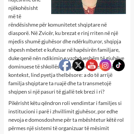
njëkohësisht
më të
rëndësishme për komunitetet shqiptare në
diasporë. Në Zvicër, ku brezat e rinj rriten në një
mjedis shumë gjuhësor dhe ndërkulturor, shqipja
shpesh mbetet e kufizuar në hapësirën familjare,
duke qenë nën ndikimin e vazhdueshëm të gjuhëve
dominuese të shkollës dhe jetës publike. Në këtë
kontekst, lind pyetja thelbësore: a do të arrijë
familja shqiptare ta ruajë dhe ta transmetojë
shqipen si një pasuri të gjallë tek brezi i ri?
Pikërisht këtu qëndron roli vendimtar i familjes si
institucioni i parë i zhvillimit gjuhësor, por edhe
nevoja e domosdoshme për ta mbështetur këtë rol
përmes një sistemi të organizuar të mësimit