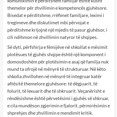
komunikimin e përditshëm familjar është kusht
themelor për zhvillimin e kompetencës gjuhësore.
Bisedat e përditshme, rrëfimet familjare, leximi i
tregimeve dhe diskutimet mbi përvojat e
përditshme krijojnë një mjedis të pasur gjuhësor, i
cili ndihmon në zhvillimin natyror të shqipes.
Së dyti, përfshirja e fëmijëve në shkollat e mësimit
plotësues të gjuhës shqipe është një komponent i
domosdoshëm për plotësimin e asaj që familja nuk
mund ta ofrojë në mënyrë të strukturuar. Në këto
shkolla zhvillohen në mënyrë të integruar katër
aftësitë themelore gjuhësore: të dëgjuarit, të
folurit, të lexuarit dhe të shkruarit. Veçanërisht e
rëndësishme është përvetësimi i gjuhës së shkruar,
e cila mundëson zgjerimin e fjalorit, përmirësimin e
shprehjes dhe zhvillimin e mendimit kritik.