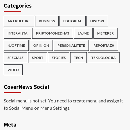
Categories
ART KULTURE
BUSINESS
EDITORIAL
HISTORI
INTERVISTA
KRIPTOMONEDHAT
LAJME
ME TEPER
NJOFTIME
OPINION
PERSONALITETE
REPORTAZH
SPECIALE
SPORT
STORIES
TECH
TEKNOLOGJIA
VIDEO
CoverNews Social
Social menu is not set. You need to create menu and assign it
to Social Menu on Menu Settings.
Meta