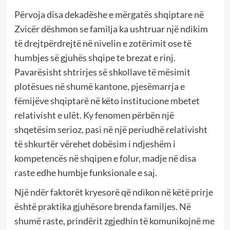
Përvoja disa dekadëshe e mërgatës shqiptare në
Zvicër dëshmon se familja ka ushtruar një ndikim
të drejtpërdrejtë në nivelin e zotërimit ose të
humbjes së gjuhës shqipe te brezat e rinj.
Pavarësisht shtrirjes së shkollave të mësimit
plotësues në shumë kantone, pjesëmarrja e
fëmijëve shqiptarë në këto institucione mbetet
relativisht e ulët. Ky fenomen përbën një
shqetësim serioz, pasi në një periudhë relativisht
të shkurtër vërehet dobësim i ndjeshëm i
kompetencës në shqipen e folur, madje në disa
raste edhe humbje funksionale e saj.
Një ndër faktorët kryesorë që ndikon në këtë prirje
është praktika gjuhësore brenda familjes. Në
shumë raste, prindërit zgjedhin të komunikojnë me